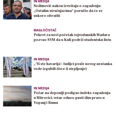
IN MEDIJA
Nedimović nakon izveštaja o zagađenju:
„Ostalim stručnjacima“ poručio da će se
uskoro obratiti
MAGLOČISTAČ
Pokret za novi početak vojvođanskih Mađara
pozvao SVM da u Kuli podrži studentsku listu
IN MEDIJA
„‘Vi ste havarija’: Inđijci posle novog nestanka
vode izgubili živce (i strpljenje)
IN MEDIJA
Požar na deponiji podigao indeks zagađenja
u Mitrovici, vetar odneo gusti dim pravo u
Voganj i Rumu