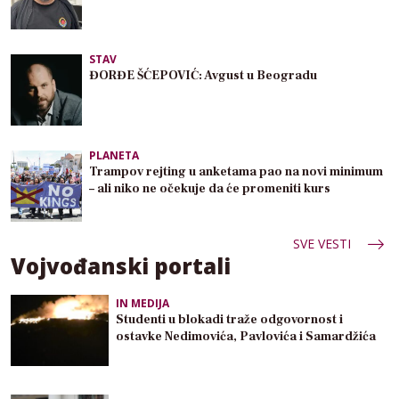
STAV
ĐORĐE ŠĆEPOVIĆ: Avgust u Beogradu
PLANETA
Trampov rejting u anketama pao na novi minimum
– ali niko ne očekuje da će promeniti kurs
SVE VESTI
Vojvođanski portali
IN MEDIJA
Studenti u blokadi traže odgovornost i
ostavke Nedimovića, Pavlovića i Samardžića