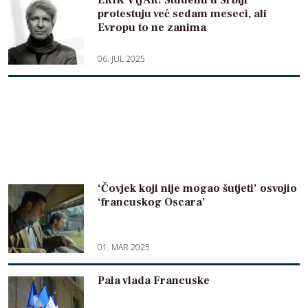
ERIK VIJAR: Studenti u Srbiji
protestuju već sedam meseci, ali
Evropu to ne zanima
06. JUL 2025
‘Čovjek koji nije mogao šutjeti’ osvojio
‘francuskog Oscara’
01. MAR 2025
Pala vlada Francuske