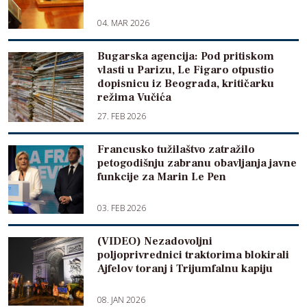
04. MAR 2026
Bugarska agencija: Pod pritiskom
vlasti u Parizu, Le Figaro otpustio
dopisnicu iz Beograda, kritičarku
režima Vučića
27. FEB 2026
Francusko tužilaštvo zatražilo
petogodišnju zabranu obavljanja javne
funkcije za Marin Le Pen
03. FEB 2026
(VIDEO) Nezadovoljni
poljoprivrednici traktorima blokirali
Ajfelov toranj i Trijumfalnu kapiju
08. JAN 2026