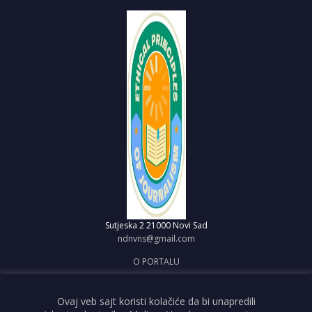
Sutjeska 2
21000 Novi Sad
ndnvns@gmail.com
O PORTALU
IMPRESUM
OBJAVI VEST
Ovaj veb sajt koristi kolačiće da bi unapredili