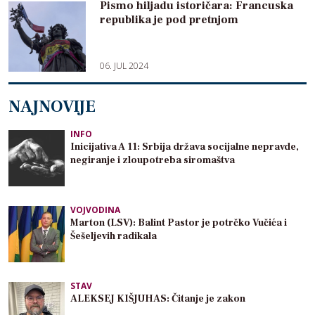
Pismo hiljadu istoričara: Francuska
republika je pod pretnjom
06. JUL 2024
NAJNOVIJE
INFO
Inicijativa A 11: Srbija država socijalne nepravde,
negiranje i zloupotreba siromaštva
VOJVODINA
Marton (LSV): Balint Pastor je potrčko Vučića i
Šešeljevih radikala
STAV
ALEKSEJ KIŠJUHAS: Čitanje je zakon