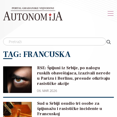
Skip to main content
TAG: FRANCUSKA
RSE: Špijuni iz Srbije, po nalogu
ruskih obaveštajaca, izazivali nerede
u Parizu i Berlinu, presude otkrivaju
rasističke akcije
06. MAR 2026
Sud u Srbiji osudio tri osobe za
špijunažu i rasističke incidente u
Francuskoj