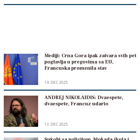
Mediji: Crna Gora ipak zatvara svih pet
poglavlja u pregovima sa EU,
Francuska promenila stav
14. DEC 2025
ANDREJ NIKOLAIDIS: Dvaespete,
dvaespete, Francuz udario
13. DEC 2025
Sukobi sa policijom, blokada škola i