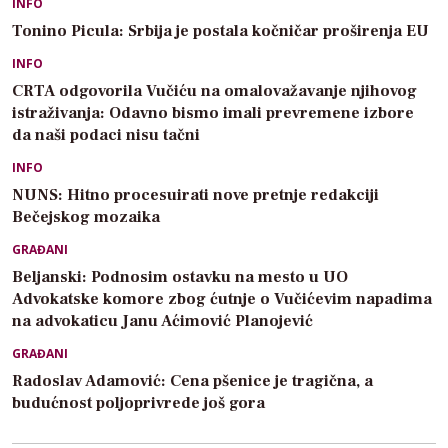
INFO
Tonino Picula: Srbija je postala kočničar proširenja EU
INFO
CRTA odgovorila Vučiću na omalovažavanje njihovog
istraživanja: Odavno bismo imali prevremene izbore
da naši podaci nisu tačni
INFO
NUNS: Hitno procesuirati nove pretnje redakciji
Bečejskog mozaika
GRAĐANI
Beljanski: Podnosim ostavku na mesto u UO
Advokatske komore zbog ćutnje o Vučićevim napadima
na advokaticu Janu Aćimović Planojević
GRAĐANI
Radoslav Adamović: Cena pšenice je tragična, a
budućnost poljoprivrede još gora