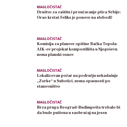
MAGLOČISTAČ
Društvo za zaštitu i proučavanje ptica Srbije:
Orao krstaš Feliks je ponovo na slobodi!
MAGLOČISTAČ
Komisija za planove opštine Bačka Topola:
AIK-ov projekat kompostilišta u Njegoševu
nema planski osnov
MAGLOČISTAČ
Lokalizovan požar na području nekadašnje
„Zorke“ u Subotici, nema opasnosti po
stanovništvo
MAGLOČISTAČ
Brza pruga Beograd–Budimpešta trebalo bi
da bude puštena u saobraćaj na jesen