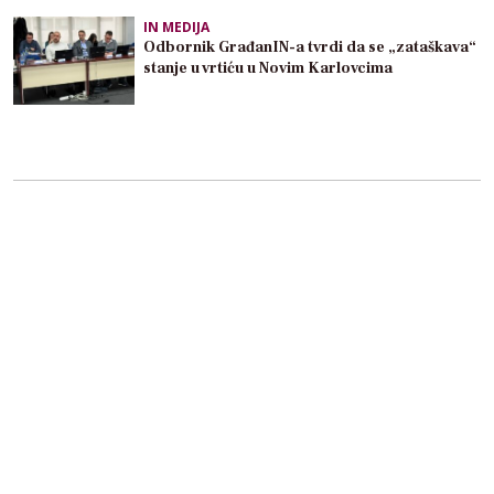
IN MEDIJA
Odbornik GrađanIN-a tvrdi da se „zataškava“
stanje u vrtiću u Novim Karlovcima