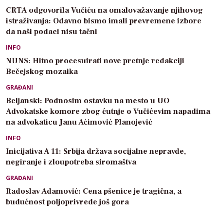
CRTA odgovorila Vučiću na omalovažavanje njihovog
istraživanja: Odavno bismo imali prevremene izbore
da naši podaci nisu tačni
INFO
NUNS: Hitno procesuirati nove pretnje redakciji
Bečejskog mozaika
GRAĐANI
Beljanski: Podnosim ostavku na mesto u UO
Advokatske komore zbog ćutnje o Vučićevim napadima
na advokaticu Janu Aćimović Planojević
INFO
Inicijativa A 11: Srbija država socijalne nepravde,
negiranje i zloupotreba siromaštva
GRAĐANI
Radoslav Adamović: Cena pšenice je tragična, a
budućnost poljoprivrede još gora