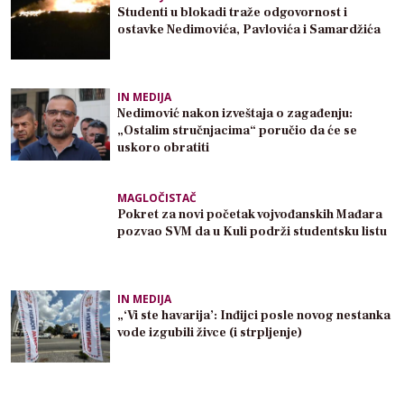
Studenti u blokadi traže odgovornost i
ostavke Nedimovića, Pavlovića i Samardžića
IN MEDIJA
Nedimović nakon izveštaja o zagađenju:
„Ostalim stručnjacima“ poručio da će se
uskoro obratiti
MAGLOČISTAČ
Pokret za novi početak vojvođanskih Mađara
pozvao SVM da u Kuli podrži studentsku listu
IN MEDIJA
„‘Vi ste havarija’: Inđijci posle novog nestanka
vode izgubili živce (i strpljenje)