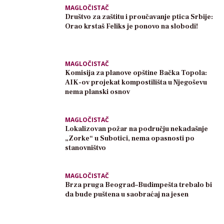
MAGLOČISTAČ
Društvo za zaštitu i proučavanje ptica Srbije:
Orao krstaš Feliks je ponovo na slobodi!
MAGLOČISTAČ
Komisija za planove opštine Bačka Topola:
AIK-ov projekat kompostilišta u Njegoševu
nema planski osnov
MAGLOČISTAČ
Lokalizovan požar na području nekadašnje
„Zorke“ u Subotici, nema opasnosti po
stanovništvo
MAGLOČISTAČ
Brza pruga Beograd–Budimpešta trebalo bi
da bude puštena u saobraćaj na jesen