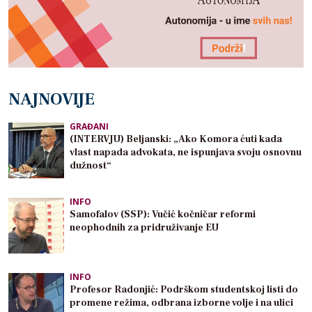
NAJNOVIJE
GRAĐANI
(INTERVJU) Beljanski: „Ako Komora ćuti kada
vlast napada advokata, ne ispunjava svoju osnovnu
dužnost“
INFO
Samofalov (SSP): Vučić kočničar reformi
neophodnih za pridruživanje EU
INFO
Profesor Radonjić: Podrškom studentskoj listi do
promene režima, odbrana izborne volje i na ulici