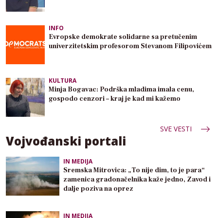
INFO
Evropske demokrate solidarne sa pretučenim
univerzitetskim profesorom Stevanom Filipovićem
KULTURA
Minja Bogavac: Podrška mladima imala cenu,
gospodo cenzori – kraj je kad mi kažemo
SVE VESTI
Vojvođanski portali
IN MEDIJA
Sremska Mitrovica: „To nije dim, to je para“
zamenica gradonačelnika kaže jedno, Zavod i
dalje poziva na oprez
IN MEDIJA