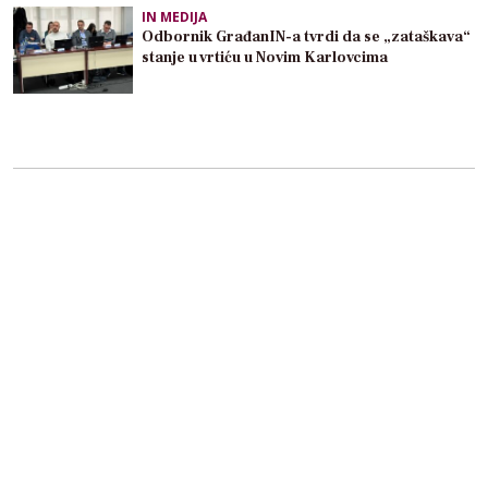
IN MEDIJA
Odbornik GrađanIN-a tvrdi da se „zataškava“
stanje u vrtiću u Novim Karlovcima