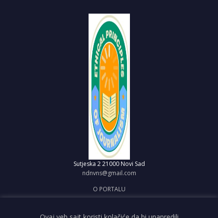
Sutjeska 2
21000 Novi Sad
ndnvns@gmail.com
O PORTALU
IMPRESUM
OBJAVI VEST
Ovaj veb sajt koristi kolačiće da bi unapredili