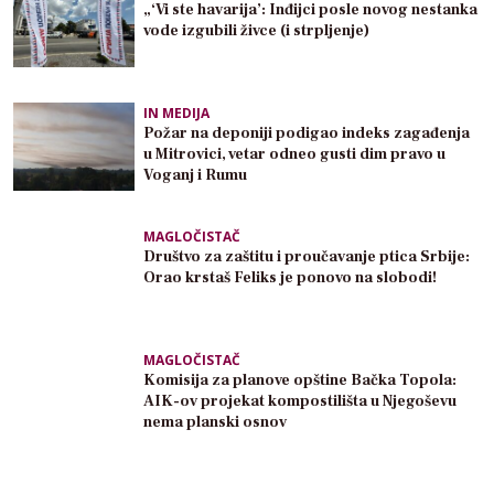
„‘Vi ste havarija’: Inđijci posle novog nestanka
vode izgubili živce (i strpljenje)
IN MEDIJA
Požar na deponiji podigao indeks zagađenja
u Mitrovici, vetar odneo gusti dim pravo u
Voganj i Rumu
MAGLOČISTAČ
Društvo za zaštitu i proučavanje ptica Srbije:
Orao krstaš Feliks je ponovo na slobodi!
MAGLOČISTAČ
Komisija za planove opštine Bačka Topola:
AIK-ov projekat kompostilišta u Njegoševu
nema planski osnov