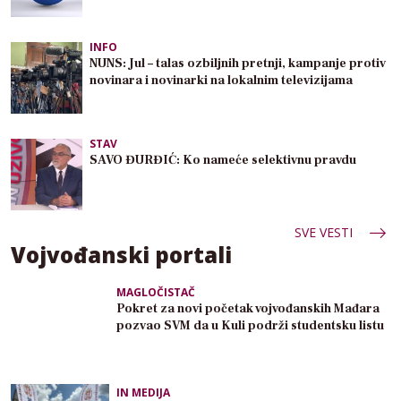
INFO
NUNS: Jul – talas ozbiljnih pretnji, kampanje protiv
novinara i novinarki na lokalnim televizijama
STAV
SAVO ĐURĐIĆ: Ko nameće selektivnu pravdu
SVE VESTI
Vojvođanski portali
MAGLOČISTAČ
Pokret za novi početak vojvođanskih Mađara
pozvao SVM da u Kuli podrži studentsku listu
IN MEDIJA