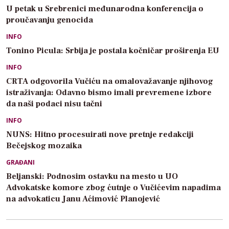
U petak u Srebrenici međunarodna konferencija o
proučavanju genocida
INFO
Tonino Picula: Srbija je postala kočničar proširenja EU
INFO
CRTA odgovorila Vučiću na omalovažavanje njihovog
istraživanja: Odavno bismo imali prevremene izbore
da naši podaci nisu tačni
INFO
NUNS: Hitno procesuirati nove pretnje redakciji
Bečejskog mozaika
GRAĐANI
Beljanski: Podnosim ostavku na mesto u UO
Advokatske komore zbog ćutnje o Vučićevim napadima
na advokaticu Janu Aćimović Planojević