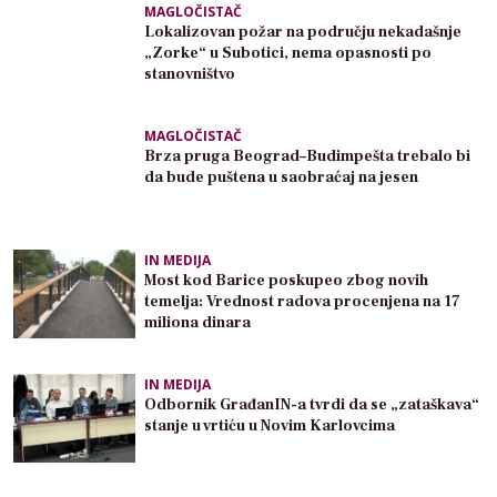
MAGLOČISTAČ
Lokalizovan požar na području nekadašnje
„Zorke“ u Subotici, nema opasnosti po
stanovništvo
MAGLOČISTAČ
Brza pruga Beograd–Budimpešta trebalo bi
da bude puštena u saobraćaj na jesen
IN MEDIJA
Most kod Barice poskupeo zbog novih
temelja: Vrednost radova procenjena na 17
miliona dinara
IN MEDIJA
Odbornik GrađanIN-a tvrdi da se „zataškava“
stanje u vrtiću u Novim Karlovcima