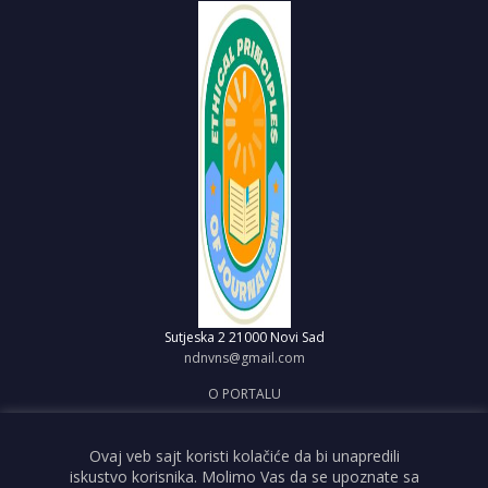
Sutjeska 2
21000 Novi Sad
ndnvns@gmail.com
O PORTALU
IMPRESUM
OBJAVI VEST
Ovaj veb sajt koristi kolačiće da bi unapredili
iskustvo korisnika. Molimo Vas da se upoznate sa
USLOVI KORIŠĆENJA