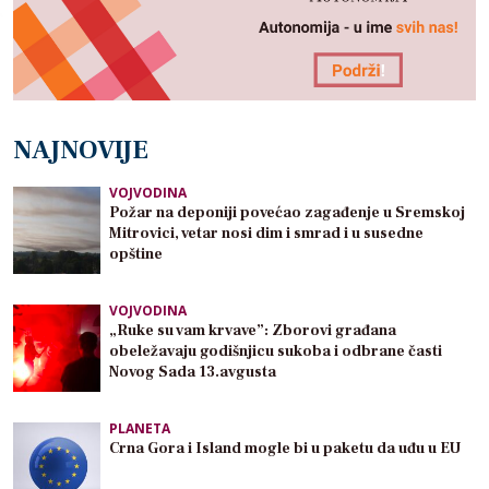
NAJNOVIJE
VOJVODINA
Požar na deponiji povećao zagađenje u Sremskoj
Mitrovici, vetar nosi dim i smrad i u susedne
opštine
VOJVODINA
„Ruke su vam krvave”: Zborovi građana
obeležavaju godišnjicu sukoba i odbrane časti
Novog Sada 13.avgusta
PLANETA
Crna Gora i Island mogle bi u paketu da uđu u EU