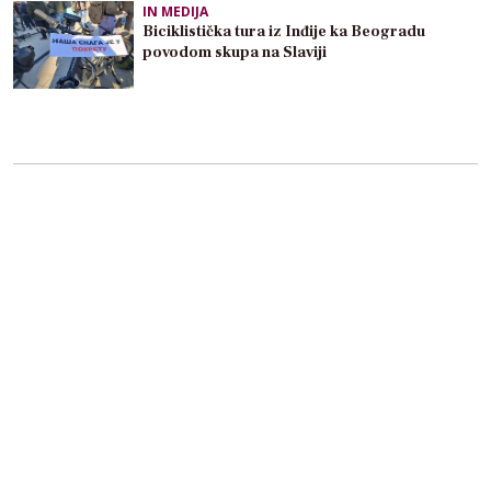
IN MEDIJA
Biciklistička tura iz Inđije ka Beogradu
povodom skupa na Slaviji