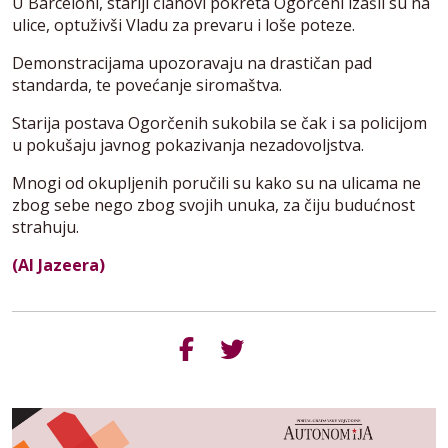
U Barceloni, stariji članovi pokreta Ogorčeni izašli su na
ulice, optuživši Vladu za prevaru i loše poteze.
Demonstracijama upozoravaju na drastičan pad
standarda, te povećanje siromaštva.
Starija postava Ogorčenih sukobila se čak i sa policijom
u pokušaju javnog pokazivanja nezadovoljstva.
Mnogi od okupljenih poručili su kako su na ulicama ne
zbog sebe nego zbog svojih unuka, za čiju budućnost
strahuju.
(Al Jazeera)