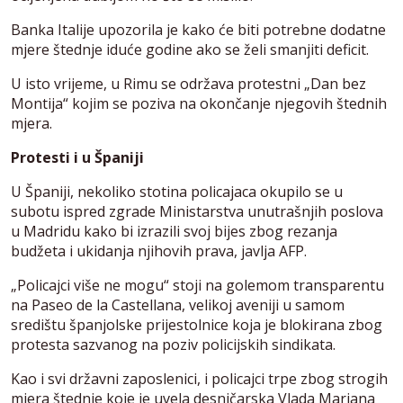
Banka Italije upozorila je kako će biti potrebne dodatne
mjere štednje iduće godine ako se želi smanjiti deficit.
U isto vrijeme, u Rimu se održava protestni „Dan bez
Montija“ kojim se poziva na okončanje njegovih štednih
mjera.
Protesti i u Španiji
U Španiji, nekoliko stotina policajaca okupilo se u
subotu ispred zgrade Ministarstva unutrašnjih poslova
u Madridu kako bi izrazili svoj bijes zbog rezanja
budžeta i ukidanja njihovih prava, javlja AFP.
„Policajci više ne mogu“ stoji na golemom transparentu
na Paseo de la Castellana, velikoj aveniji u samom
središtu španjolske prijestolnice koja je blokirana zbog
protesta sazvanog na poziv policijskih sindikata.
Kao i svi državni zaposlenici, i policajci trpe zbog strogih
mjera štednje koje je uvela desničarska Vlada Mariana