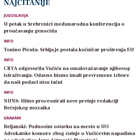
NAJČITANIJE
JUGOSLAVIJA
U petak u Srebrenici međunarodna konferencija o
proučavanju genocida
INFO
Tonino Picula: Srbija je postala kočničar proširenja EU
INFO
CRTA odgovorila Vučiću na omalovažavanje njihovog
istraživanja: Odavno bismo imali prevremene izbore
da naši podaci nisu tačni
INFO
NUNS: Hitno procesuirati nove pretnje redakciji
Bečejskog mozaika
GRAĐANI
Beljanski: Podnosim ostavku na mesto u UO
Advokatske komore zbog ćutnje o Vučićevim napadima