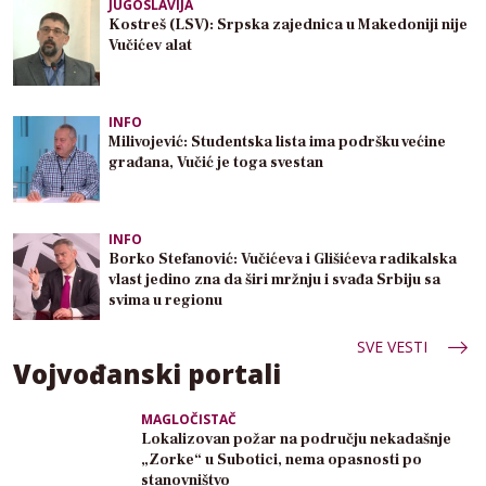
JUGOSLAVIJA
Kostreš (LSV): Srpska zajednica u Makedoniji nije
Vučićev alat
INFO
Milivojević: Studentska lista ima podršku većine
građana, Vučić je toga svestan
INFO
Borko Stefanović: Vučićeva i Glišićeva radikalska
vlast jedino zna da širi mržnju i svađa Srbiju sa
svima u regionu
SVE VESTI
Vojvođanski portali
MAGLOČISTAČ
Lokalizovan požar na području nekadašnje
„Zorke“ u Subotici, nema opasnosti po
stanovništvo