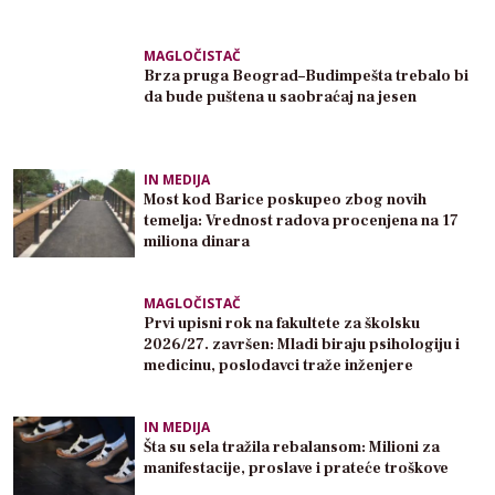
MAGLOČISTAČ
Brza pruga Beograd–Budimpešta trebalo bi
da bude puštena u saobraćaj na jesen
IN MEDIJA
Most kod Barice poskupeo zbog novih
temelja: Vrednost radova procenjena na 17
miliona dinara
MAGLOČISTAČ
Prvi upisni rok na fakultete za školsku
2026/27. završen: Mladi biraju psihologiju i
medicinu, poslodavci traže inženjere
IN MEDIJA
Šta su sela tražila rebalansom: Milioni za
manifestacije, proslave i prateće troškove