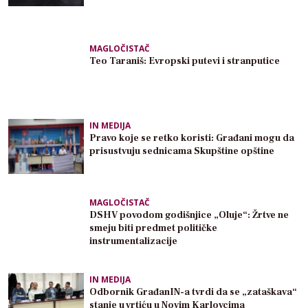
MAGLOČISTAČ
Teo Taraniš: Evropski putevi i stranputice
IN MEDIJA
Pravo koje se retko koristi: Građani mogu da
prisustvuju sednicama Skupštine opštine
MAGLOČISTAČ
DSHV povodom godišnjice „Oluje“: Žrtve ne
smeju biti predmet političke
instrumentalizacije
IN MEDIJA
Odbornik GrađanIN-a tvrdi da se „zataškava“
stanje u vrtiću u Novim Karlovcima