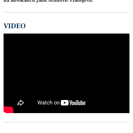
na advokaticu Janu Aćimović Planojević
VIDEO