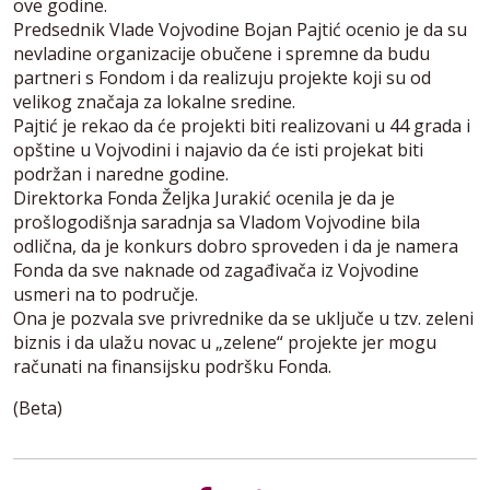
ove godine.
Predsednik Vlade Vojvodine Bojan Pajtić ocenio je da su
nevladine organizacije obučene i spremne da budu
partneri s Fondom i da realizuju projekte koji su od
velikog značaja za lokalne sredine.
Pajtić je rekao da će projekti biti realizovani u 44 grada i
opštine u Vojvodini i najavio da će isti projekat biti
podržan i naredne godine.
Direktorka Fonda Željka Jurakić ocenila je da je
prošlogodišnja saradnja sa Vladom Vojvodine bila
odlična, da je konkurs dobro sproveden i da je namera
Fonda da sve naknade od zagađivača iz Vojvodine
usmeri na to područje.
Ona je pozvala sve privrednike da se uključe u tzv. zeleni
biznis i da ulažu novac u „zelene“ projekte jer mogu
računati na finansijsku podršku Fonda.
(Beta)