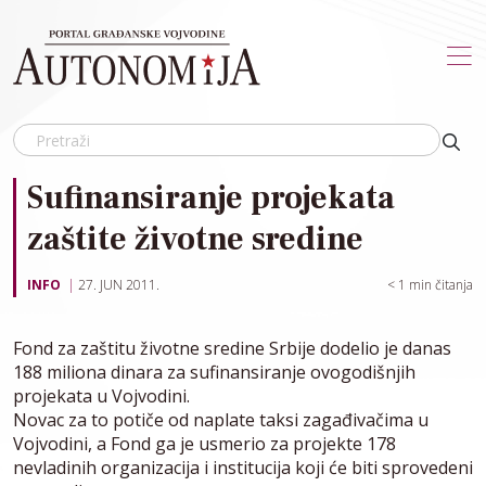
Skip to main content
Sufinansiranje projekata
zaštite životne sredine
INFO
27. JUN 2011.
< 1
min čitanja
Fond za zaštitu životne sredine Srbije dodelio je danas
188 miliona dinara za sufinansiranje ovogodišnjih
projekata u Vojvodini.
Novac za to potiče od naplate taksi zagađivačima u
Vojvodini, a Fond ga je usmerio za projekte 178
nevladinih organizacija i institucija koji će biti sprovedeni