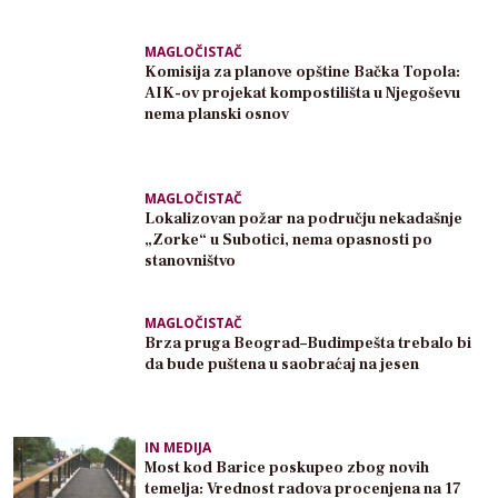
MAGLOČISTAČ
Komisija za planove opštine Bačka Topola:
AIK-ov projekat kompostilišta u Njegoševu
nema planski osnov
MAGLOČISTAČ
Lokalizovan požar na području nekadašnje
„Zorke“ u Subotici, nema opasnosti po
stanovništvo
MAGLOČISTAČ
Brza pruga Beograd–Budimpešta trebalo bi
da bude puštena u saobraćaj na jesen
IN MEDIJA
Most kod Barice poskupeo zbog novih
temelja: Vrednost radova procenjena na 17