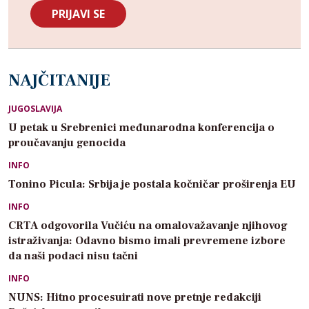
NAJČITANIJE
JUGOSLAVIJA
U petak u Srebrenici međunarodna konferencija o
proučavanju genocida
INFO
Tonino Picula: Srbija je postala kočničar proširenja EU
INFO
CRTA odgovorila Vučiću na omalovažavanje njihovog
istraživanja: Odavno bismo imali prevremene izbore
da naši podaci nisu tačni
INFO
NUNS: Hitno procesuirati nove pretnje redakciji