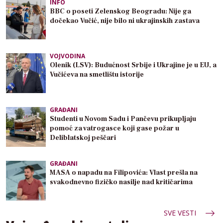
INFO
BBC o poseti Zelenskog Beogradu: Nije ga
dočekao Vučić, nije bilo ni ukrajinskih zastava
VOJVODINA
Olenik (LSV): Budućnost Srbije i Ukrajine je u EU, a
Vučićeva na smetlištu istorije
GRAĐANI
Studenti u Novom Sadu i Pančevu prikupljaju
pomoć za vatrogasce koji gase požar u
Deliblatskoj peščari
GRAĐANI
MASA o napadu na Filipovića: Vlast prešla na
svakodnevno fizičko nasilje nad kritičarima
SVE VESTI