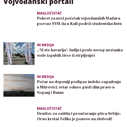
Vojvođanski portali
MAGLOČISTAČ
Pokret za novi početak vojvođanskih Mađara
pozvao SVM da u Kuli podrži studentsku listu
IN MEDIJA
„‘Vi ste havarija’: Inđijci posle novog nestanka
vode izgubili živce (i strpljenje)
IN MEDIJA
Požar na deponiji podigao indeks zagađenja
u Mitrovici, vetar odneo gusti dim pravo u
Voganj i Rumu
MAGLOČISTAČ
Društvo za zaštitu i proučavanje ptica Srbije:
Orao krstaš Feliks je ponovo na slobodi!