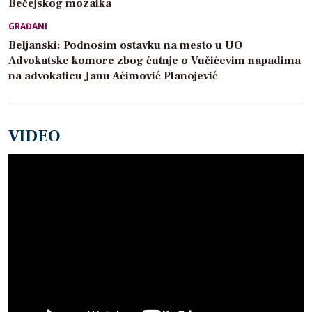
Bečejskog mozaika
GRAĐANI
Beljanski: Podnosim ostavku na mesto u UO
Advokatske komore zbog ćutnje o Vučićevim napadima
na advokaticu Janu Aćimović Planojević
VIDEO