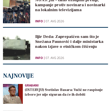
NUNS: Jul – talas ozbiljnih pretnji,
kampanje protiv novinara i novinarki
na lokalnim televizijama
INFO
07. AVG 2026
Iljir Deda: Zaprepašćen sam što je
Snežana Paunović i dalje ministarka
nakon izjave o etničkom čišćenju
INFO
07. AVG 2026
NAJNOVIJE
GRAĐANI
(INTERVJU) Svetislav Basara: Vučić ne raspisuje
izbore jer nije siguran da će ih dobiti