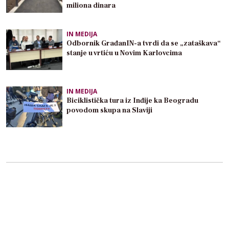
miliona dinara
IN MEDIJA
Odbornik GrađanIN-a tvrdi da se „zataškava“
stanje u vrtiću u Novim Karlovcima
IN MEDIJA
Biciklistička tura iz Inđije ka Beogradu
povodom skupa na Slaviji