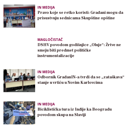
IN MEDIJA
Pravo koje se retko koristi: Građani mogu da
prisustvuju sednicama Skupštine opštine
MAGLOČISTAČ
DSHV povodom godišnjice „Oluje“: Žrtve ne
smeju biti predmet političke
instrumentalizacije
IN MEDIJA
Odbornik GrađanIN-a tvrdi da se „zataškava“
stanje u vrtiću u Novim Karlovcima
IN MEDIJA
Biciklistička tura iz Inđije ka Beogradu
povodom skupa na Slaviji