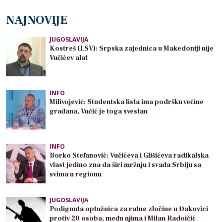
NAJNOVIJE
JUGOSLAVIJA
Kostreš (LSV): Srpska zajednica u Makedoniji nije
Vučićev alat
INFO
Milivojević: Studentska lista ima podršku većine
građana, Vučić je toga svestan
INFO
Borko Stefanović: Vučićeva i Glišićeva radikalska
vlast jedino zna da širi mržnju i svađa Srbiju sa
svima u regionu
JUGOSLAVIJA
Podignuta optužnica za ratne zločine u Đakovici
protiv 20 osoba, među njima i Milan Radoičić