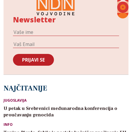
Newsletter
NAJČITANIJE
JUGOSLAVIJA
U petak u Srebrenici međunarodna konferencija o
proučavanju genocida
INFO