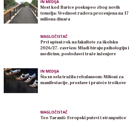
IN MEDIJA
Most kod Barice poskupeo zbog novih
temelja: Vrednost radova procenjena na 17
miliona dinara
MAGLOČISTAČ
Prvi upisni rok na fakultete za školsku
2026/27. završen: Mladi biraju psihologiju i
medicinu, poslodavci traže inženjere
IN MEDIJA
Šta su sela tražila rebalansom: Milioni za
manifestacije, proslave i prateće troškove
MAGLOČISTAČ
Teo Taraniš: Evropski putevi i stranputice