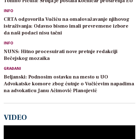
Tonino Picula: Srbija je postala kočničar proširenja EU
INFO
CRTA odgovorila Vučiću na omalovažavanje njihovog
istraživanja: Odavno bismo imali prevremene izbore
da naši podaci nisu tačni
INFO
NUNS: Hitno procesuirati nove pretnje redakciji
Bečejskog mozaika
GRAĐANI
Beljanski: Podnosim ostavku na mesto u UO
Advokatske komore zbog ćutnje o Vučićevim napadima
na advokaticu Janu Aćimović Planojević
VIDEO