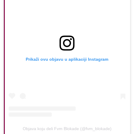
Prikaži ovu objavu u aplikaciji Instagram
Objava koju deli Fvm Blokade (@fvm_blokade)