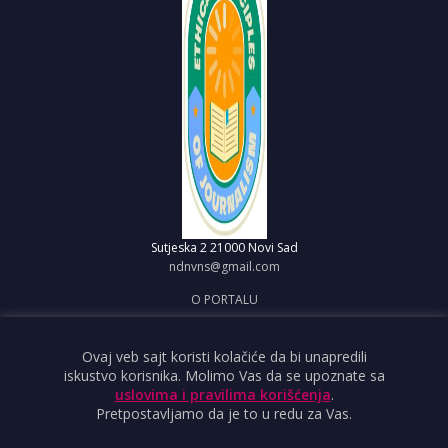
Sutjeska 2
21000 Novi Sad
ndnvns@gmail.com
O PORTALU
IMPRESUM
OBJAVI VEST
Ovaj veb sajt koristi kolačiće da bi unapredili
iskustvo korisnika. Molimo Vas da se upoznate sa
USLOVI KORIŠĆENJA
uslovima i pravilima korišćenja
.
Pretpostavljamo da je to u redu za Vas.