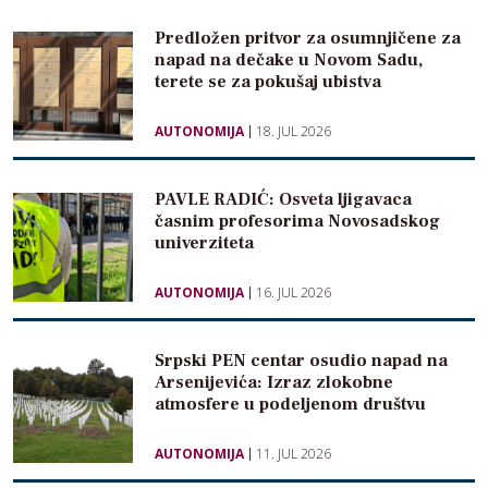
Predložen pritvor za osumnjičene za
napad na dečake u Novom Sadu,
terete se za pokušaj ubistva
AUTONOMIJA
18. JUL 2026
PAVLE RADIĆ: Osveta ljigavaca
časnim profesorima Novosadskog
univerziteta
AUTONOMIJA
16. JUL 2026
Srpski PEN centar osudio napad na
Arsenijevića: Izraz zlokobne
atmosfere u podeljenom društvu
AUTONOMIJA
11. JUL 2026