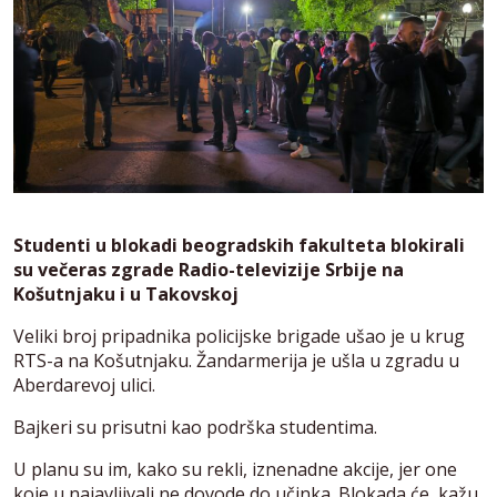
Studenti u blokadi beogradskih fakulteta blokirali
su večeras zgrade Radio-televizije Srbije na
Košutnjaku i u Takovskoj
Veliki broj pripadnika policijske brigade ušao je u krug
RTS-a na Košutnjaku. Žandarmerija je ušla u zgradu u
Aberdarevoj ulici.
Bajkeri su prisutni kao podrška studentima.
U planu su im, kako su rekli, iznenadne akcije, jer one
koje u najavljivali ne dovode do učinka. Blokada će, kažu,