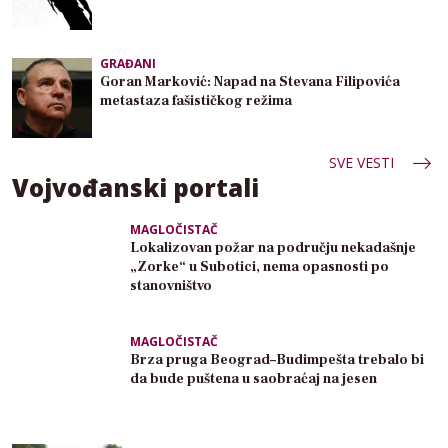
GRAĐANI
Goran Marković: Napad na Stevana Filipovića
metastaza fašističkog režima
SVE VESTI
Vojvođanski portali
MAGLOČISTAČ
Lokalizovan požar na području nekadašnje
„Zorke“ u Subotici, nema opasnosti po
stanovništvo
MAGLOČISTAČ
Brza pruga Beograd–Budimpešta trebalo bi
da bude puštena u saobraćaj na jesen