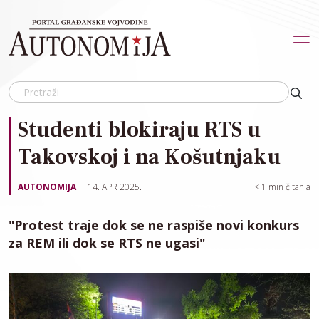
Skip to main content
Studenti blokiraju RTS u
Takovskoj i na Košutnjaku
AUTONOMIJA
14. APR 2025.
< 1
min čitanja
"Protest traje dok se ne raspiše novi konkurs
za REM ili dok se RTS ne ugasi"