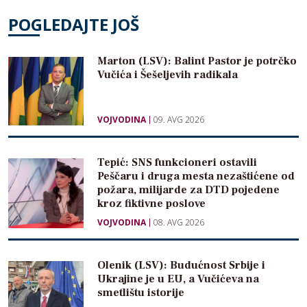
POGLEDAJTE JOŠ
Marton (LSV): Balint Pastor je potrčko
Vučića i Šešeljevih radikala
VOJVODINA
09. AVG 2026
Tepić: SNS funkcioneri ostavili
Peščaru i druga mesta nezaštićene od
požara, milijarde za DTD pojedene
kroz fiktivne poslove
VOJVODINA
08. AVG 2026
Olenik (LSV): Budućnost Srbije i
Ukrajine je u EU, a Vučićeva na
smetlištu istorije