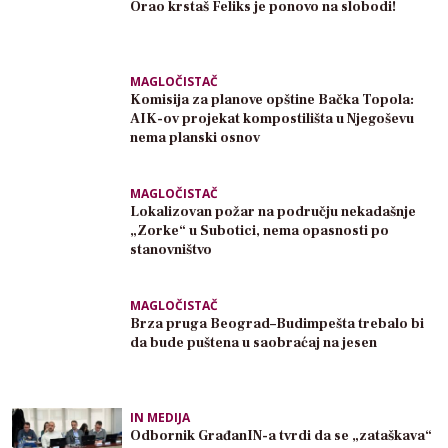
Orao krstaš Feliks je ponovo na slobodi!
MAGLOČISTAČ
Komisija za planove opštine Bačka Topola:
AIK-ov projekat kompostilišta u Njegoševu
nema planski osnov
MAGLOČISTAČ
Lokalizovan požar na području nekadašnje
„Zorke“ u Subotici, nema opasnosti po
stanovništvo
MAGLOČISTAČ
Brza pruga Beograd–Budimpešta trebalo bi
da bude puštena u saobraćaj na jesen
IN MEDIJA
Odbornik GrađanIN-a tvrdi da se „zataškava“