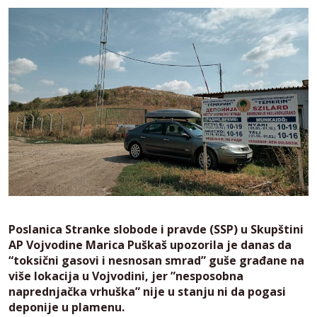
Poslanica Stranke slobode i pravde (SSP) u Skupštini
AP Vojvodine Marica Puškaš upozorila je danas da
“toksični gasovi i nesnosan smrad” guše građane na
više lokacija u Vojvodini, jer ”nesposobna
naprednjačka vrhuška” nije u stanju ni da pogasi
deponije u plamenu.