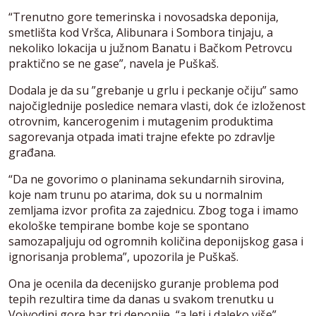
“Trenutno gore temerinska i novosadska deponija,
smetlišta kod Vršca, Alibunara i Sombora tinjaju, a
nekoliko lokacija u južnom Banatu i Bačkom Petrovcu
praktično se ne gase”, navela je Puškaš.
Dodala je da su ”grebanje u grlu i peckanje očiju” samo
najočiglednije posledice nemara vlasti, dok će izloženost
otrovnim, kancerogenim i mutagenim produktima
sagorevanja otpada imati trajne efekte po zdravlje
građana.
“Da ne govorimo o planinama sekundarnih sirovina,
koje nam trunu po atarima, dok su u normalnim
zemljama izvor profita za zajednicu. Zbog toga i imamo
ekološke tempirane bombe koje se spontano
samozapaljuju od ogromnih količina deponijskog gasa i
ignorisanja problema”, upozorila je Puškaš.
Ona je ocenila da decenijsko guranje problema pod
tepih rezultira time da danas u svakom trenutku u
Vojvodini gore bar tri deponije, “a leti i daleko više”.