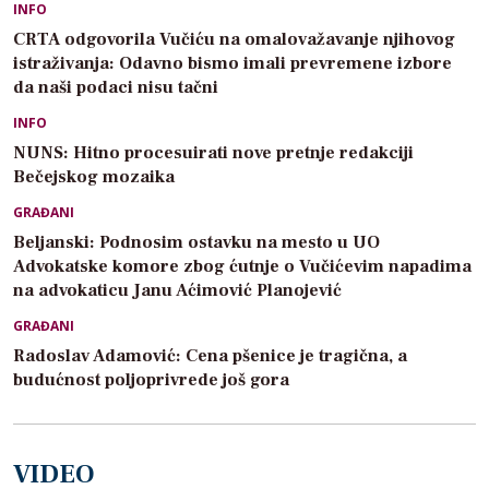
INFO
CRTA odgovorila Vučiću na omalovažavanje njihovog
istraživanja: Odavno bismo imali prevremene izbore
da naši podaci nisu tačni
INFO
NUNS: Hitno procesuirati nove pretnje redakciji
Bečejskog mozaika
GRAĐANI
Beljanski: Podnosim ostavku na mesto u UO
Advokatske komore zbog ćutnje o Vučićevim napadima
na advokaticu Janu Aćimović Planojević
GRAĐANI
Radoslav Adamović: Cena pšenice je tragična, a
budućnost poljoprivrede još gora
VIDEO