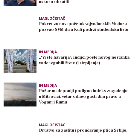
uskoro obratiti
MAGLOČISTAČ
Pokret za novi početak vojvođanskih Mađara
pozvao SVM da u Kuli podrži studentsku listu
IN MEDIJA
„‘Vi ste havarija’: Inđijci posle novog nestanka
vode izgubili živce (i strpljenje)
IN MEDIJA
Požar na deponiji podigao indeks zagađenja
u Mitrovici, vetar odneo gusti dim pravo u
Voganj i Rumu
MAGLOČISTAČ
Društvo za zaštitu i proučavanje ptica Srbije: