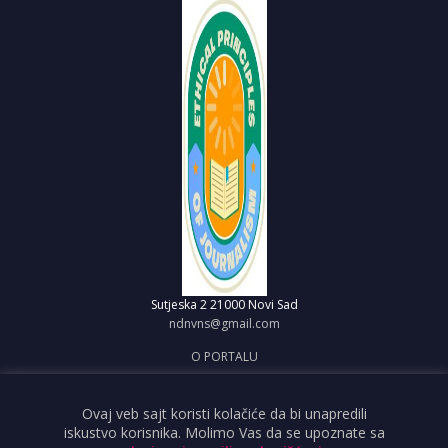
Sutjeska 2
21000 Novi Sad
ndnvns@gmail.com
O PORTALU
IMPRESUM
OBJAVI VEST
Ovaj veb sajt koristi kolačiće da bi unapredili
iskustvo korisnika. Molimo Vas da se upoznate sa
USLOVI KORIŠĆENJA