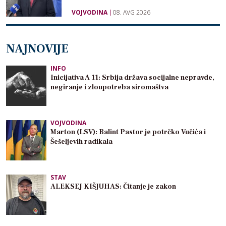
VOJVODINA
08. AVG 2026
NAJNOVIJE
INFO
Inicijativa A 11: Srbija država socijalne nepravde,
negiranje i zloupotreba siromaštva
VOJVODINA
Marton (LSV): Balint Pastor je potrčko Vučića i
Šešeljevih radikala
STAV
ALEKSEJ KIŠJUHAS: Čitanje je zakon