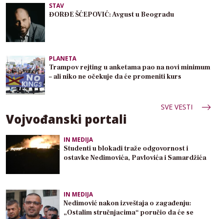
STAV
ĐORĐE ŠĆEPOVIĆ: Avgust u Beogradu
PLANETA
Trampov rejting u anketama pao na novi minimum
– ali niko ne očekuje da će promeniti kurs
SVE VESTI
Vojvođanski portali
IN MEDIJA
Studenti u blokadi traže odgovornost i
ostavke Nedimovića, Pavlovića i Samardžića
IN MEDIJA
Nedimović nakon izveštaja o zagađenju:
„Ostalim stručnjacima“ poručio da će se