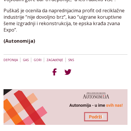
Puškaš je ocenila da naprednjacima profit od reciklažne
industrije “nije dovoljno brz”, kao “uigrane koruptivne
šeme izgradnji i rekonstrukcija, te epska krađa zvana
Expo”.
(Autonomija)
|
|
|
|
DEPONIJA
GAS
GORI
ZAGAĐENJE
SNS