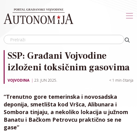
Skip to main content
SSP: Građani Vojvodine
izloženi toksičnim gasovima
VOJVODINA
23. JUN 2025.
< 1
min čitanja
“Trenutno gore temerinska i novosadska
deponija, smetlišta kod Vršca, Alibunara i
Sombora tinjaju, a nekoliko lokacija u južnom
Banatu i Bačkom Petrovcu praktično se ne
gase”