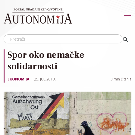
Skip to main content
Spor oko nemačke
solidarnosti
EKONOMIJA
25. JUL 2013.
3
min čitanja