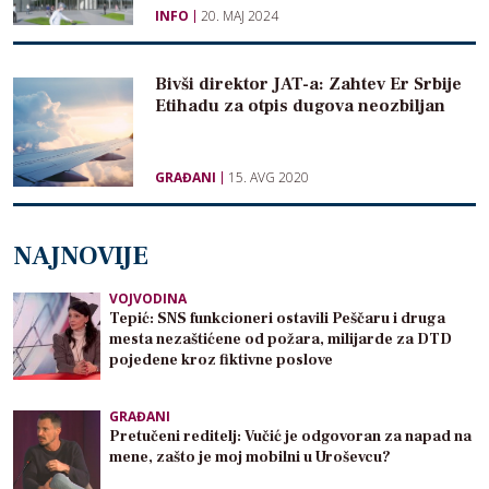
INFO
20. MAJ 2024
Bivši direktor JAT-a: Zahtev Er Srbije
Etihadu za otpis dugova neozbiljan
GRAĐANI
15. AVG 2020
NAJNOVIJE
VOJVODINA
Tepić: SNS funkcioneri ostavili Peščaru i druga
mesta nezaštićene od požara, milijarde za DTD
pojedene kroz fiktivne poslove
GRAĐANI
Pretučeni reditelj: Vučić je odgovoran za napad na
mene, zašto je moj mobilni u Uroševcu?