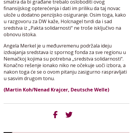
smatra da bi građane trebalo osloboditi ovog
finansijskog opterećenja i dati im priliku da taj novac
ulože u dodatno penzijsko osiguranje. Osim toga, kako
u razgovoru za DW kaže, Holcnagel tvrdi da i sad
sredstva iz „Pakta solidarnosti“ ne troše isključivo na
obnovu istoka.
Angela Merkel je u međuvremenu podržala ideju
izdvajanja sredstava iz spornog fonda za sve regionu u
Nemačkoj kojima su potrebna „sredstva solidarnosti“.
Konačno rešenje ionako niko ne očekuje uoči izbora, a
nakon toga će se o ovom pitanju zasigurno raspravljati
u sasvim drugom tonu.
(Martin Koh/Nenad Krajcer, Deutsche Welle)