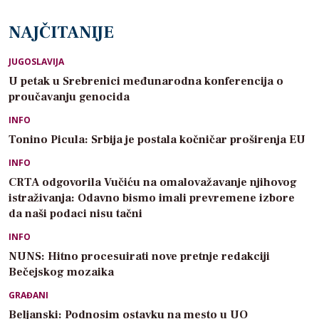
NAJČITANIJE
JUGOSLAVIJA
U petak u Srebrenici međunarodna konferencija o
proučavanju genocida
INFO
Tonino Picula: Srbija je postala kočničar proširenja EU
INFO
CRTA odgovorila Vučiću na omalovažavanje njihovog
istraživanja: Odavno bismo imali prevremene izbore
da naši podaci nisu tačni
INFO
NUNS: Hitno procesuirati nove pretnje redakciji
Bečejskog mozaika
GRAĐANI
Beljanski: Podnosim ostavku na mesto u UO