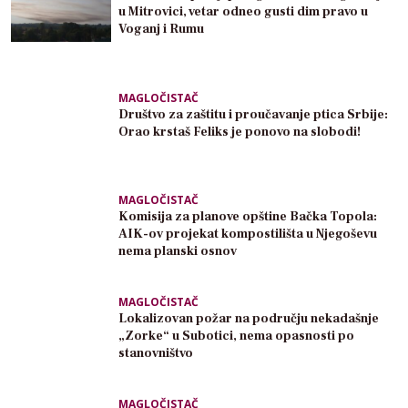
u Mitrovici, vetar odneo gusti dim pravo u
Voganj i Rumu
MAGLOČISTAČ
Društvo za zaštitu i proučavanje ptica Srbije:
Orao krstaš Feliks je ponovo na slobodi!
MAGLOČISTAČ
Komisija za planove opštine Bačka Topola:
AIK-ov projekat kompostilišta u Njegoševu
nema planski osnov
MAGLOČISTAČ
Lokalizovan požar na području nekadašnje
„Zorke“ u Subotici, nema opasnosti po
stanovništvo
MAGLOČISTAČ