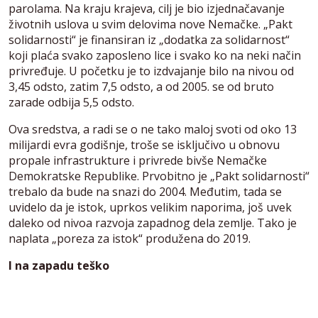
parolama. Na kraju krajeva, cilj je bio izjednačavanje
životnih uslova u svim delovima nove Nemačke. „Pakt
solidarnosti“ je finansiran iz „dodatka za solidarnost“
koji plaća svako zaposleno lice i svako ko na neki način
privređuje. U početku je to izdvajanje bilo na nivou od
3,45 odsto, zatim 7,5 odsto, a od 2005. se od bruto
zarade odbija 5,5 odsto.
Ova sredstva, a radi se o ne tako maloj svoti od oko 13
milijardi evra godišnje, troše se isključivo u obnovu
propale infrastrukture i privrede bivše Nemačke
Demokratske Republike. Prvobitno je „Pakt solidarnosti“
trebalo da bude na snazi do 2004. Međutim, tada se
uvidelo da je istok, uprkos velikim naporima, još uvek
daleko od nivoa razvoja zapadnog dela zemlje. Tako je
naplata „poreza za istok“ produžena do 2019.
I na zapadu teško