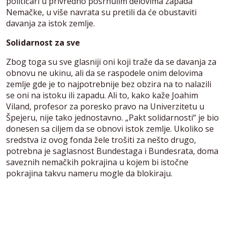
političari u privredno posrnulim delovima zapada
Nemačke, u više navrata su pretili da će obustaviti
davanja za istok zemlje.
Solidarnost za sve
Zbog toga su sve glasniji oni koji traže da se davanja za
obnovu ne ukinu, ali da se raspodele onim delovima
zemlje gde je to najpotrebnije bez obzira na to nalazili
se oni na istoku ili zapadu. Ali to, kako kaže Joahim
Viland, profesor za poresko pravo na Univerzitetu u
Špejeru, nije tako jednostavno. „Pakt solidarnosti“ je bio
donesen sa ciljem da se obnovi istok zemlje. Ukoliko se
sredstva iz ovog fonda žele trošiti za nešto drugo,
potrebna je saglasnost Bundestaga i Bundesrata, doma
saveznih nemačkih pokrajina u kojem bi istočne
pokrajina takvu nameru mogle da blokiraju.