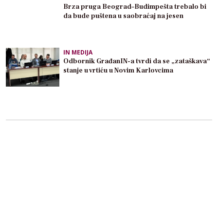
Brza pruga Beograd–Budimpešta trebalo bi
da bude puštena u saobraćaj na jesen
IN MEDIJA
Odbornik GrađanIN-a tvrdi da se „zataškava“
stanje u vrtiću u Novim Karlovcima