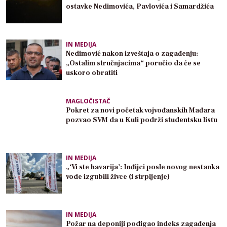
ostavke Nedimovića, Pavlovića i Samardžića
IN MEDIJA
Nedimović nakon izveštaja o zagađenju:
„Ostalim stručnjacima“ poručio da će se
uskoro obratiti
MAGLOČISTAČ
Pokret za novi početak vojvođanskih Mađara
pozvao SVM da u Kuli podrži studentsku listu
IN MEDIJA
„‘Vi ste havarija’: Inđijci posle novog nestanka
vode izgubili živce (i strpljenje)
IN MEDIJA
Požar na deponiji podigao indeks zagađenja