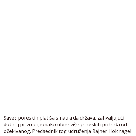
Savez poreskih platiša smatra da država, zahvaljujući
dobroj privredi, ionako ubire više poreskih prihoda od
očekivanog. Predsednik tog udruženja Rajner Holcnagel