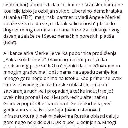
septembar) unutar vladajuće demohrišćansko-liberalne
koalicije izbio je ozbiljan sukob. Liberalno-demokratska
stranka (FDP), manjinski partner u vladi Angele Merkel
zalaže se za to da se „dodatak solidarnosti“ plaća do
dogovorenog datuma i ni dana duže. Za ukidanje ovog
davanja zalaže se i Savez nemačkih poreskih platiša
(BdSt).
Ali kancelarka Merkel je velika pobornica produženja
„Pakta solidarnosti“. Glavni argument protivnika
„solidarnog poreza“ leži u činjenici da u međuvremenu
mnogim gradovima i opštinama na zapadu zemlje ide
mnogo gore nego onima na istoku. Kao primer se uvek
iznova navode gradovi Rurske oblasti, koji nakon
zatvaranja rudnika i propadanja teške industrije još
uvek nisu pronašli održivu privrednu alternativu.
Gradovi poput Oberhauzena ili Gelzenkirhena, već
godinama su na ivici stečaja. Javne ustanove i
infrastruktura u nekim delovima Rurske oblasti deluju
gore nego neki delovi DDR-a uoči ujedinjenja. Mnogi