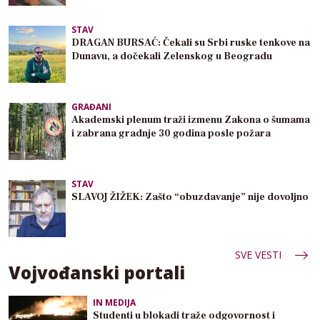
STAV
DRAGAN BURSAĆ: Čekali su Srbi ruske tenkove na
Dunavu, a dočekali Zelenskog u Beogradu
GRAĐANI
Akademski plenum traži izmenu Zakona o šumama
i zabrana gradnje 30 godina posle požara
STAV
SLAVOJ ŽIŽEK: Zašto “obuzdavanje” nije dovoljno
SVE VESTI
Vojvođanski portali
IN MEDIJA
Studenti u blokadi traže odgovornost i