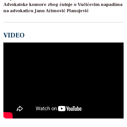
Advokatske komore zbog ćutnje o Vučićevim napadima
na advokaticu Janu Aćimović Planojević
VIDEO