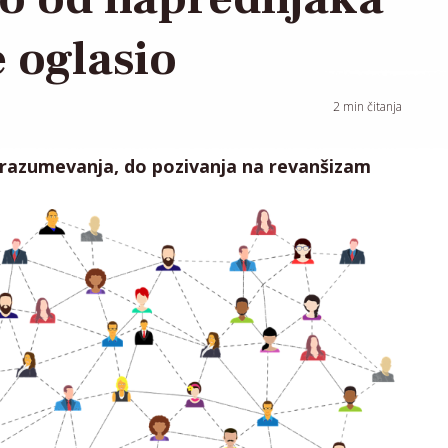
e oglasio
2
min čitanja
ko razumevanja, do pozivanja na revanšizam