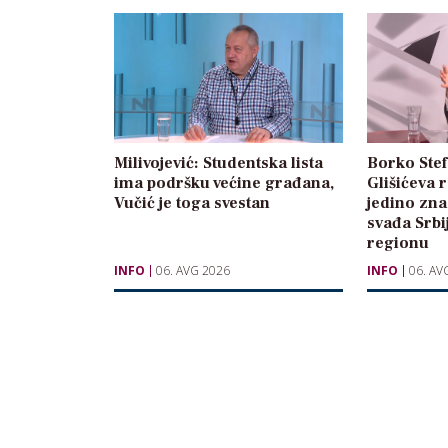
Milivojević: Studentska lista
Borko Stef
ima podršku većine građana,
Glišićeva 
Vučić je toga svestan
jedino zna
svađa Srbi
regionu
INFO
06. AVG 2026
INFO
06. AV