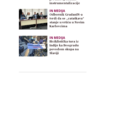
instrumentalizacije
IN MEDIJA
Odbornik GrađanIN-a
tvrdi da se „zataškava“
stanje u vrtiću u Novim
Karlovcima
IN MEDIJA
Biciklistička tura iz
Inđije ka Beogradu
povodom skupa na
Slaviji