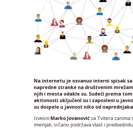
Na internetu je osvanuo interni spisak sa
napredne stranke na društvenim mrežama,
njih i mesta odakle su. Sudeći prema tom 
aktivnosti uključenI su i zaposleni u javn
su dospele u javnost niko od naprednjaka
Izvesni
Marko Jovanović
sa Tvitera zanima se
imenjak, srčano podržava vlast i predsednik