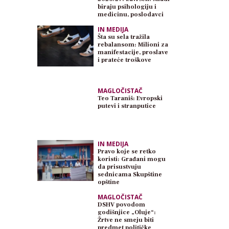
biraju psihologiju i
medicinu, poslodavci
traže inženjere
IN MEDIJA
Šta su sela tražila
rebalansom: Milioni za
manifestacije, proslave
i prateće troškove
MAGLOČISTAČ
Teo Taraniš: Evropski
putevi i stranputice
IN MEDIJA
Pravo koje se retko
koristi: Građani mogu
da prisustvuju
sednicama Skupštine
opštine
MAGLOČISTAČ
DSHV povodom
godišnjice „Oluje“:
Žrtve ne smeju biti
predmet političke