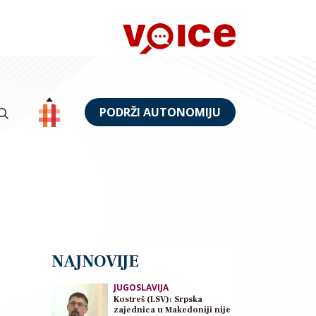
PODRŽI AUTONOMIJU
NAJNOVIJE
JUGOSLAVIJA
Kostreš (LSV): Srpska
zajednica u Makedoniji nije