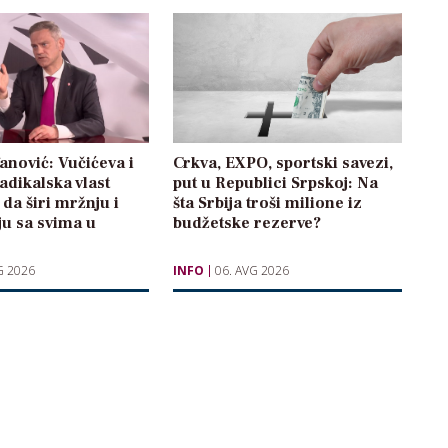
anović: Vučićeva i
Crkva, EXPO, sportski savezi,
radikalska vlast
put u Republici Srpskoj: Na
 da širi mržnju i
šta Srbija troši milione iz
ju sa svima u
budžetske rezerve?
G 2026
INFO
06. AVG 2026