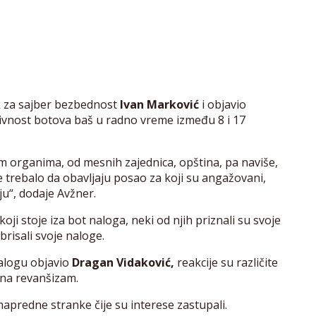
ak za sajber bezbednost
Ivan Marković
i objavio
tivnost botova baš u radno vreme između 8 i 17
m organima, od mesnih zajednica, opština, pa naviše,
 trebalo da obavljaju posao za koji su angažovani,
uju“, dodaje Avžner.
oji stoje iza bot naloga, neki od njih priznali su svoje
brisali svoje naloge.
nalogu objavio
Dragan Vidaković,
reakcije su različite
 na revanšizam.
 napredne stranke čije su interese zastupali.