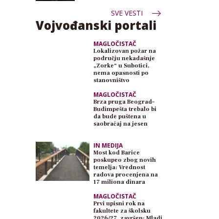
SVE VESTI
Vojvođanski portali
MAGLOČISTAČ
Lokalizovan požar na
području nekadašnje
„Zorke“ u Subotici,
nema opasnosti po
stanovništvo
MAGLOČISTAČ
Brza pruga Beograd–
Budimpešta trebalo bi
da bude puštena u
saobraćaj na jesen
IN MEDIJA
Most kod Barice
poskupeo zbog novih
temelja: Vrednost
radova procenjena na
17 miliona dinara
MAGLOČISTAČ
Prvi upisni rok na
fakultete za školsku
2026/27. završen: Mladi