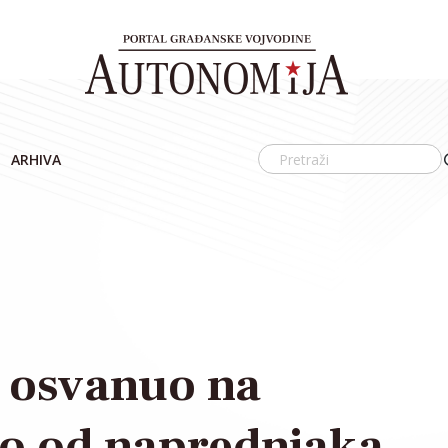
ARHIVA
 osvanuo na
ko od naprednjaka