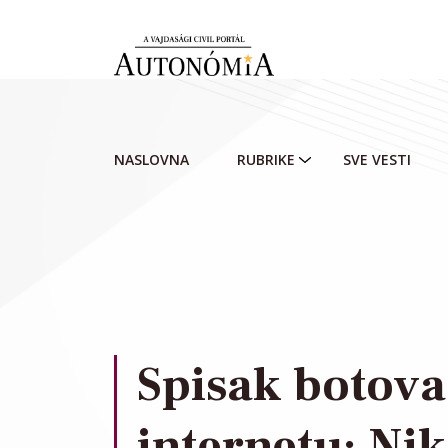
Skip to main content
NASLOVNA
RUBRIKE
SVE VESTI
Spisak botova
internetu: Ni