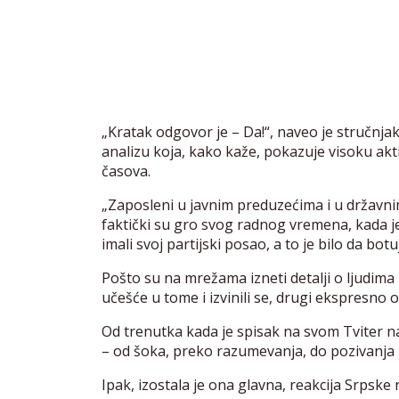
„Kratak odgovor je – Da!“, naveo je stručnj
analizu koja, kako kaže, pokazuje visoku ak
časova.
„Zaposleni u javnim preduzećima i u državni
faktički su gro svog radnog vremena, kada je
imali svoj partijski posao, a to je bilo da bot
Pošto su na mrežama izneti detalji o ljudima k
učešće u tome i izvinili se, drugi ekspresno o
Od trenutka kada je spisak na svom Tviter 
– od šoka, preko razumevanja, do pozivanja
Ipak, izostala je ona glavna, reakcija Srpske