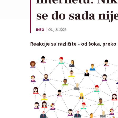
se do sada nij
INFO
09. JUL 2023.
Reakcije su različite - od šoka, pre