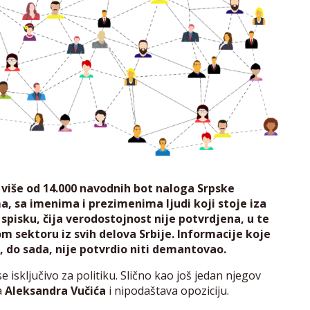
 više od 14.000 navodnih bot naloga Srpske
 sa imenima i prezimenima ljudi koji stoje iza
spisku, čija verodostojnost nije potvrdjena, u te
om sektoru iz svih delova Srbije. Informacije koje
, do sada, nije potvrdio niti demantovao.
 isključivo za politiku. Slično kao još jedan njegov
a
Aleksandra Vučića
i nipodaštava opoziciju.