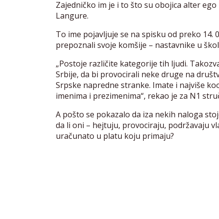
Zajedničko im je i to što su obojica alter 
Langure.
To ime pojavljuje se na spisku od preko 14. 
prepoznali svoje komšije – nastavnike u ško
„Postoje različite kategorije tih ljudi. Takozva
Srbije, da bi provocirali neke druge na dru
Srpske napredne stranke. Imate i najviše koo
imenima i prezimenima“, rekao je za N1 stru
A pošto se pokazalo da iza nekih naloga stoj
da li oni – hejtuju, provociraju, podržavaju vla
uračunato u platu koju primaju?