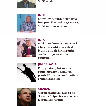
Vučićev alat
INFO
Milivojević: Studentska lista
ima podršku većine građana,
Vučić je toga svestan
INFO
Borko Stefanović: Vučićeva i
Glišićeva radikalska vlast
jedino zna da širi mržnju i
svađa Srbiju sa svima u
regionu
JUGOSLAVIJA
Podignuta optužnica za
ratne zločine u Đakovici
protiv 20 osoba, među njima
i Milan Radoičić
GRAĐANI
Goran Marković: Napad na
Stevana Filipovića metastaza
fašističkog režima