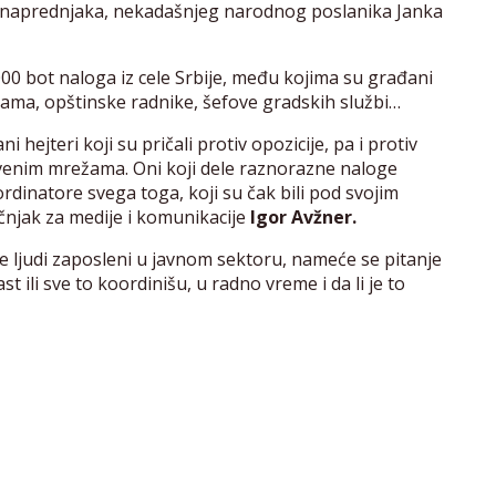
ego naprednjaka, nekadašnjeg narodnog poslanika Janka
000 bot naloga iz cele Srbije, među kojima su građani
lama, opštinske radnike, šefove gradskih službi…
ni hejteri koji su pričali protiv opozicije, pa i protiv
štvenim mrežama. Oni koji dele raznorazne naloge
rdinatore svega toga, koji su čak bili pod svojim
čnjak za medije i komunikacije
Igor Avžner.
e ljudi zaposleni u javnom sektoru, nameće se pitanje
st ili sve to koordinišu, u radno vreme i da li je to