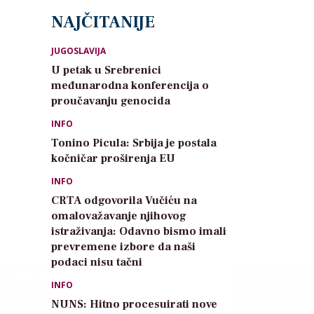
NAJČITANIJE
JUGOSLAVIJA
U petak u Srebrenici
međunarodna konferencija o
proučavanju genocida
INFO
Tonino Picula: Srbija je postala
kočničar proširenja EU
INFO
CRTA odgovorila Vučiću na
omalovažavanje njihovog
istraživanja: Odavno bismo imali
prevremene izbore da naši
podaci nisu tačni
INFO
NUNS: Hitno procesuirati nove