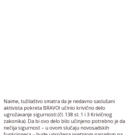
Naime, tužilaštvo smatra da je nedavno saslušani
aktivista pokreta BRAVO! učinio krivično delo
ugrožavanje sigurnosti (čl. 138 st. 1 i 3 Krivičnog
zakonika). Da bi ovo delo bilo učinjeno potrebno je da
nečija sigurnost – u ovom slučaju novosadskih
funkcionera – bude ugrožena pretnjom napadom na