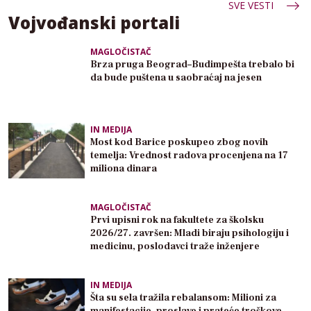
SVE VESTI
Vojvođanski portali
MAGLOČISTAČ
Brza pruga Beograd–Budimpešta trebalo bi
da bude puštena u saobraćaj na jesen
IN MEDIJA
Most kod Barice poskupeo zbog novih
temelja: Vrednost radova procenjena na 17
miliona dinara
MAGLOČISTAČ
Prvi upisni rok na fakultete za školsku
2026/27. završen: Mladi biraju psihologiju i
medicinu, poslodavci traže inženjere
IN MEDIJA
Šta su sela tražila rebalansom: Milioni za
manifestacije, proslave i prateće troškove