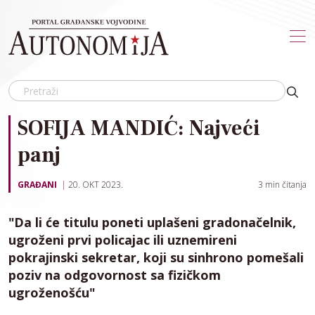
Skip to main content
SOFIJA MANDIĆ: Najveći
panj
GRAĐANI
20. OKT 2023.
3
min čitanja
"Da li će titulu poneti uplašeni gradonačelnik,
ugroženi prvi policajac ili uznemireni
pokrajinski sekretar, koji su sinhrono pomešali
poziv na odgovornost sa fizičkom
ugroženošću"