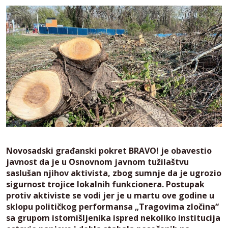
Novosadski građanski pokret BRAVO! je obavestio
javnost da je u Osnovnom javnom tužilaštvu
saslušan njihov aktivista, zbog sumnje da je ugrozio
sigurnost trojice lokalnih funkcionera. Postupak
protiv aktiviste se vodi jer je u martu ove godine u
sklopu političkog performansa „Tragovima zločina“
sa grupom istomišljenika ispred nekoliko institucija