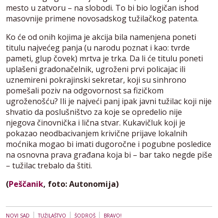
mesto u zatvoru – na slobodi. To bi bio logičan ishod
masovnije primene novosadskog tužilačkog patenta.
Ko će od onih kojima je akcija bila namenjena poneti
titulu najvećeg panja (u narodu poznat i kao: tvrde
pameti, glup čovek) mrtva je trka. Da li će titulu poneti
uplašeni gradonačelnik, ugroženi prvi policajac ili
uznemireni pokrajinski sekretar, koji su sinhrono
pomešali poziv na odgovornost sa fizičkom
ugroženošću? Ili je najveći panj ipak javni tužilac koji nije
shvatio da poslušništvo za koje se opredelio nije
njegova činovnička i lična stvar. Kukavičluk koji je
pokazao neodbacivanjem krivične prijave lokalnih
moćnika mogao bi imati dugoročne i pogubne posledice
na osnovna prava građana koja bi – bar tako negde piše
– tužilac trebalo da štiti.
(
Peščanik
, foto: Autonomija)
|
|
|
NOVI SAD
TUŽILAŠTVO
ŠODROŠ
BRAVO!