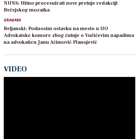
NUNS: Hitno procesuirati nove pretnje redakciji
Bečejskog mozaika
GRAĐANI
Beljanski: Podnosim ostavku na mesto u UO
Advokatske komore zbog ćutnje o Vučićevim napadima
na advokaticu Janu Aćimović Planojević
VIDEO