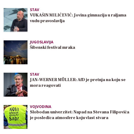
STAV
VUKAŠIN MILIĆEVIĆ: Jovina gimnazija u raljama
vudu pravoslavlja
JUGOSLAVIJA
Šibenski festival mraka
STAV
JAN-WERNER MÜLLER: AfD je pretnja na koju se
mora reagovati
VOJVODINA
Slobodan univerzitet: Napad na Stevana Filipovića
je posledica atmosfere koju vlast stvara