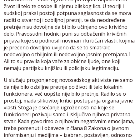
život ili telo te osobe ili njemu bliskog lica. U teoriji i
sudskoj praksi postoji potpuna saglasnost da se mora
raditi o stvarnoj i ozbiljnoj pretnji, te da neodređene
pretnje nisu dovoljne da bi bilo učinjeno ovo krivično
delo. Pravosudni hodnici puni su odbačenih krivičnih
prijava koje su podnosili novinari i kritičari vlasti, kojima
je prećeno dovoljno uvijeno da se to smatralo
nedovoljno ozbiljnim ili nedovoljno jasnim pretnjama.1
Ali to su pravila koja važe za obične ljude, one koji
nemaju partijsku knjižicu ili policijsku legitimaciju.
U slučaju progonjenog novosadskog aktiviste ne samo
da nije bilo ozbiljne pretnje po život ili telo lokalnih
funkcionera, već uopšte nije bilo pretnje. Radilo se o
prostoj, mada slikovitoj kritici postupanja organa javne
vlasti. Stoga je osećanje ugroženosti na koje se
funkcioneri pozivaju samo i isključivo njihova privatna
stvar. Kada govorimo o njihovim negativnim emocijama,
treba pomenuti i obaveze iz člana 8 Zakona o javnom
informisanju i medijima – izabran, postavljen, odnosno