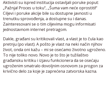
Aktivisti su ispred institucija ostavljali poruke poput:
„Pažnja! Proces u toku“, „Šuma vam neće oprostiti!“
Ciljevi i poruke akcije bile su dostupne javnosti u
trenutku sprovođenja, a dostupne su i danas.
Zainteresovani se o tim ciljevima mogu informisati
jednostavnom internet pretragom.
Dakle, građani su kritikovali vlast, a vlast je to čula kao
pretnju (po vlast). A pošto je vlast na neki način njihov
život, onda oni kažu – mi se osećamo životno ugroženo.
To nije toliko novo. Novo je to što je tužilaštvo
građansku kritiku i izjavu funkcionera da se osećaju
ugroženim smatralo dovoljnim osnovom za progon za
krivično delo za koje je zaprećena zatvorska kazna.