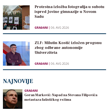
Protestna izložba fotografija u subotu
ispred Jovine gimnazije u Novom
Sadu
GRAĐANI
06. AVG 2026
ZLF: Milutin Kostić izložen progonu
zbog odbrane autonomije
Univerziteta
GRAĐANI
06. AVG 2026
NAJNOVIJE
GRAĐANI
Goran Marković: Napad na Stevana Filipovića
metastaza fašističkog režima