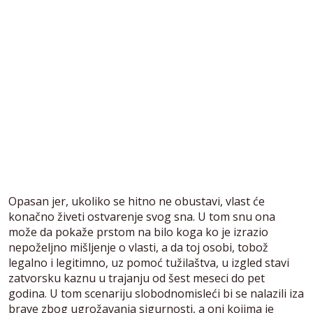
Opasan jer, ukoliko se hitno ne obustavi, vlast će
konačno živeti ostvarenje svog sna. U tom snu ona
može da pokaže prstom na bilo koga ko je izrazio
nepoželjno mišljenje o vlasti, a da toj osobi, tobož
legalno i legitimno, uz pomoć tužilaštva, u izgled stavi
zatvorsku kaznu u trajanju od šest meseci do pet
godina. U tom scenariju slobodnomisleći bi se nalazili iza
brave zbog ugrožavanja sigurnosti, a oni kojima je