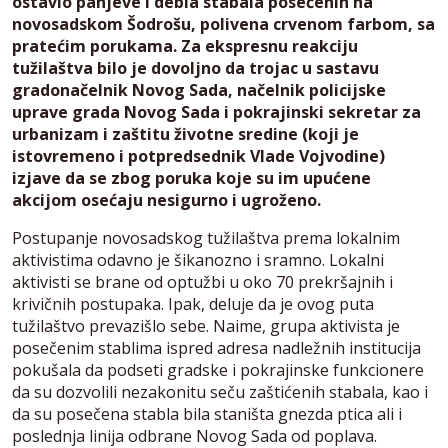
ostavio panjeve i debla stabala posečenih na
novosadskom Šodrošu, polivena crvenom farbom, sa
pratećim porukama. Za ekspresnu reakciju
tužilaštva bilo je dovoljno da trojac u sastavu
gradonačelnik Novog Sada, načelnik policijske
uprave grada Novog Sada i pokrajinski sekretar za
urbanizam i zaštitu životne sredine (koji je
istovremeno i potpredsednik Vlade Vojvodine)
izjave da se zbog poruka koje su im upućene
akcijom osećaju nesigurno i ugroženo.
Postupanje novosadskog tužilaštva prema lokalnim
aktivistima odavno je šikanozno i sramno. Lokalni
aktivisti se brane od optužbi u oko 70 prekršajnih i
krivičnih postupaka. Ipak, deluje da je ovog puta
tužilaštvo prevazišlo sebe. Naime, grupa aktivista je
posečenim stablima ispred adresa nadležnih institucija
pokušala da podseti gradske i pokrajinske funkcionere
da su dozvolili nezakonitu seču zaštićenih stabala, kao i
da su posečena stabla bila staništa gnezda ptica ali i
poslednja linija odbrane Novog Sada od poplava.