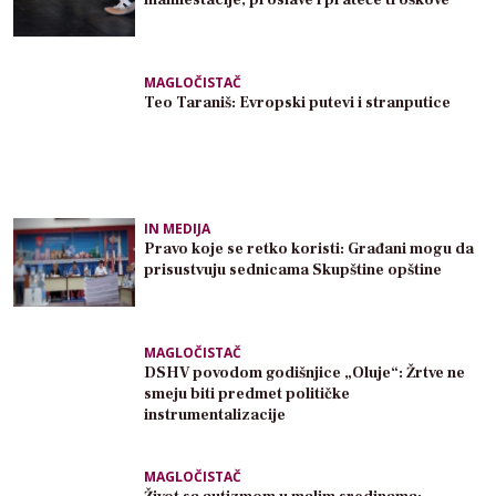
MAGLOČISTAČ
Teo Taraniš: Evropski putevi i stranputice
IN MEDIJA
Pravo koje se retko koristi: Građani mogu da
prisustvuju sednicama Skupštine opštine
MAGLOČISTAČ
DSHV povodom godišnjice „Oluje“: Žrtve ne
smeju biti predmet političke
instrumentalizacije
MAGLOČISTAČ