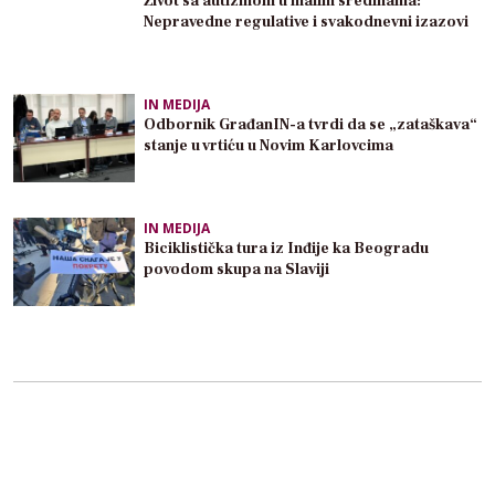
Život sa autizmom u malim sredinama:
Nepravedne regulative i svakodnevni izazovi
IN MEDIJA
Odbornik GrađanIN-a tvrdi da se „zataškava“
stanje u vrtiću u Novim Karlovcima
IN MEDIJA
Biciklistička tura iz Inđije ka Beogradu
povodom skupa na Slaviji