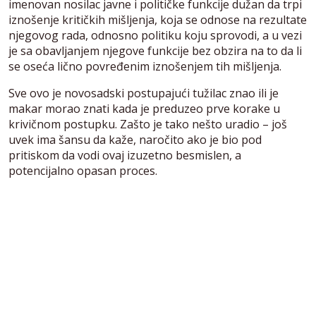
imenovan nosilac javne i političke funkcije dužan da trpi
iznošenje kritičkih mišljenja, koja se odnose na rezultate
njegovog rada, odnosno politiku koju sprovodi, a u vezi
je sa obavljanjem njegove funkcije bez obzira na to da li
se oseća lično povređenim iznošenjem tih mišljenja.
Sve ovo je novosadski postupajući tužilac znao ili je
makar morao znati kada je preduzeo prve korake u
krivičnom postupku. Zašto je tako nešto uradio – još
uvek ima šansu da kaže, naročito ako je bio pod
pritiskom da vodi ovaj izuzetno besmislen, a
potencijalno opasan proces.