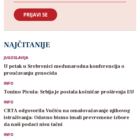
NAJČITANIJE
JUGOSLAVIJA
U petak u Srebrenici međunarodna konferencija o
proučavanju genocida
INFO
Tonino Picula: Srbija je postala kočničar proširenja EU
INFO
CRTA odgovorila Vučiću na omalovažavanje njihovog
istraživanja: Odavno bismo imali prevremene izbore
da naši podaci nisu tačni
INFO