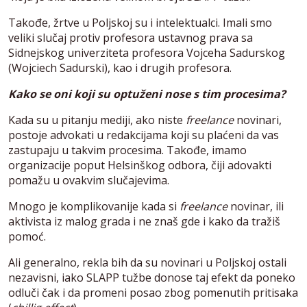
Takođe, žrtve u Poljskoj su i intelektualci. Imali smo
veliki slučaj protiv profesora ustavnog prava sa
Sidnejskog univerziteta profesora Vojceha Sadurskog
(Wojciech Sadurski), kao i drugih profesora.
Kako se oni koji su optuženi nose s tim procesima?
Kada su u pitanju mediji, ako niste
freelance
novinari,
postoje advokati u redakcijama koji su plaćeni da vas
zastupaju u takvim procesima. Takođe, imamo
organizacije poput Helsinškog odbora, čiji adovakti
pomažu u ovakvim slučajevima.
Mnogo je komplikovanije kada si
freelance
novinar, ili
aktivista iz malog grada i ne znaš gde i kako da tražiš
pomoć.
Ali generalno, rekla bih da su novinari u Poljskoj ostali
nezavisni, iako SLAPP tužbe donose taj efekt da poneko
odluči čak i da promeni posao zbog pomenutih pritisaka