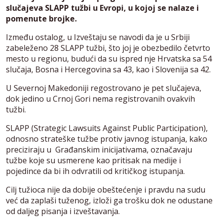
slučajeva SLAPP tužbi u Evropi, u kojoj se nalaze i
pomenute brojke.
Između ostalog, u Izveštaju se navodi da je u Srbiji
zabeleženo 28 SLAPP tužbi, što joj je obezbedilo četvrto
mesto u regionu, budući da su ispred nje Hrvatska sa 54
slučaja, Bosna i Hercegovina sa 43, kao i Slovenija sa 42.
U Severnoj Makedoniji regostrovano je pet slučajeva,
dok jedino u Crnoj Gori nema registrovanih ovakvih
tužbi.
SLAPP (Strategic Lawsuits Against Public Participation),
odnosno strateške tužbe protiv javnog istupanja, kako
preciziraju u Građanskim inicijativama, označavaju
tužbe koje su usmerene kao pritisak na medije i
pojedince da bi ih odvratili od kritičkog istupanja.
Cilj tužioca nije da dobije obeštećenje i pravdu na sudu
već da zaplaši tuženog, izloži ga trošku dok ne odustane
od daljeg pisanja i izveštavanja.