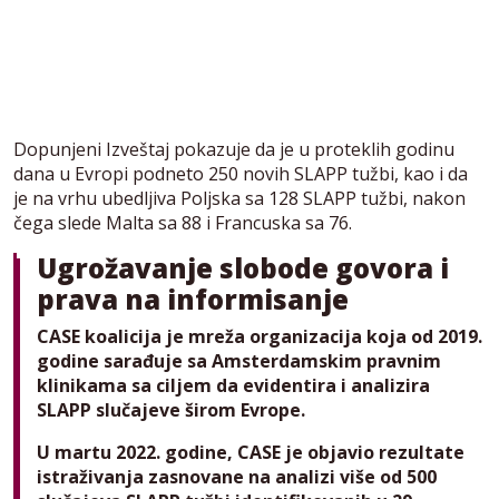
Dopunjeni Izveštaj pokazuje da je u proteklih godinu
dana u Evropi podneto 250 novih SLAPP tužbi, kao i da
je na vrhu ubedljiva Poljska sa 128 SLAPP tužbi, nakon
čega slede Malta sa 88 i Francuska sa 76.
Ugrožavanje slobode govora i
prava na informisanje
CASE koalicija je mreža organizacija koja od 2019.
godine sarađuje sa Amsterdamskim pravnim
klinikama sa ciljem da evidentira i analizira
SLAPP slučajeve širom Evrope.
U martu 2022. godine, CASE je objavio rezultate
istraživanja zasnovane na analizi više od 500