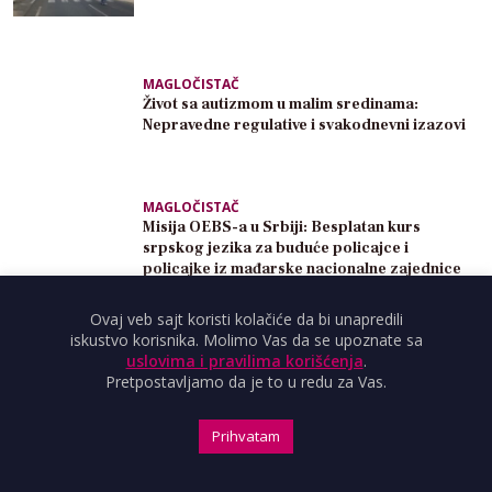
MAGLOČISTAČ
Život sa autizmom u malim sredinama:
Nepravedne regulative i svakodnevni izazovi
MAGLOČISTAČ
Misija OEBS-a u Srbiji: Besplatan kurs
srpskog jezika za buduće policajce i
policajke iz mađarske nacionalne zajednice
Ovaj veb sajt koristi kolačiće da bi unapredili
MAGLOČISTAČ
iskustvo korisnika. Molimo Vas da se upoznate sa
Premijer Macut obišao radove na Železničkoj
uslovima i pravilima korišćenja
.
stanici u Subotici, pojedini lokalni mediji nisu
Pretpostavljamo da je to u redu za Vas.
pozvani
Prihvatam
IN MEDIJA
Odbornik GrađanIN-a tvrdi da se „zataškava“