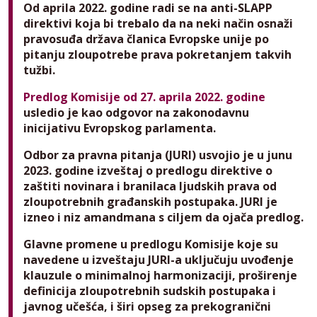
Od aprila 2022. godine radi se na anti-SLAPP
direktivi koja bi trebalo da na neki način osnaži
pravosuđa država članica Evropske unije po
pitanju zloupotrebe prava pokretanjem takvih
tužbi.
Predlog Komisije od 27. aprila 2022. godine
usledio je kao odgovor na zakonodavnu
inicijativu Evropskog parlamenta.
Odbor za pravna pitanja (JURI) usvojio je u junu
2023. godine izveštaj o predlogu direktive o
zaštiti novinara i branilaca ljudskih prava od
zloupotrebnih građanskih postupaka. JURI je
izneo i niz amandmana s ciljem da ojača predlog.
Glavne promene u predlogu Komisije koje su
navedene u izveštaju JURI-a uključuju uvođenje
klauzule o minimalnoj harmonizaciji, proširenje
definicija zloupotrebnih sudskih postupaka i
javnog učešća, i širi opseg za prekogranični