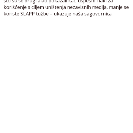
što su se drugi alati pokazali kao uspešni i laki za
korišćenje s ciljem uništenja nezavisnih medija, manje se
koriste SLAPP tužbe – ukazuje naša sagovornica.