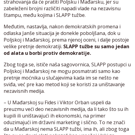
strahovanja da će pratiti Poljsku i Mađarsku, jer su
zabeleženi brojni različiti napadi vlade na nezavisnu
štampu, među kojima i SLAPP tužbe.
Međutim, nastavlja, nakon demokratskih promena i
odlaska Janše situacija je donekle poboljšana, dok u
Poljskoj i Mađarskoj, prema njenoj oceni, i dalje postoje
velike pretnje demokratiji.
SLAPP tužbe su samo jedan
od alata u borbi protiv demokratije.
Zbog toga se, ističe naša sagovornica, SLAPP postupci u
Poljskoj i Mađarskoj ne mogu posmatrati samo kao
pretnje moćnika u slučajevima kada im se nešto ne
sviđa, već pre kao metod koji se koristi za uništavanje
nezavisnih medija.
– U Mađarskoj su Fides i Viktor Orban uspeli da
preuzmu veći deo nezavisnih medija, da li tako što su ih
kupili ili uništavajući ih ekonomski, na primer
oduzimajući im državni marketing i slično. To ne znači
da u Mađarskoj nema SLAPP tužbi, ima ih, ali zbog toga