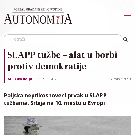
Skip to main content
SLAPP tužbe – alat u borbi
protiv demokratije
AUTONOMIJA
01. SEP 2023.
7
min čitanja
Poljska neprikosnoveni prvak u SLAPP
tužbama, Srbija na 10. mestu u Evropi