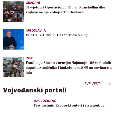
GRAĐANI
31-vjetori i Operacionit ‘Oluja’: Ngushëllim dhe
kujtesë në një kohëpërbindëshash
JUGOSLAVIJA
VLADO VURUŠIĆ: Deset istina o Oluji
INFO
Fondacija Slavko Ćuruvija: Najmanje 106 verbalnih
napada zvaničnika i funkcionera SNS na novinare u
julu
SVE VESTI
Vojvođanski portali
MAGLOČISTAČ
Teo Taraniš: Evropski putevi i stranputice