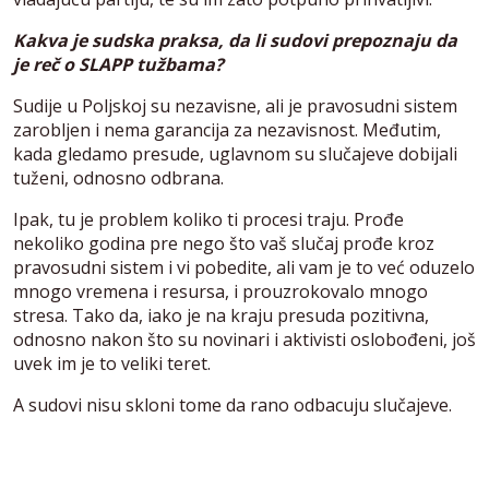
Kakva je sudska praksa, da li sudovi prepoznaju da
je reč o SLAPP tužbama?
Sudije u Poljskoj su nezavisne, ali je pravosudni sistem
zarobljen i nema garancija za nezavisnost. Međutim,
kada gledamo presude, uglavnom su slučajeve dobijali
tuženi, odnosno odbrana.
Ipak, tu je problem koliko ti procesi traju. Prođe
nekoliko godina pre nego što vaš slučaj prođe kroz
pravosudni sistem i vi pobedite, ali vam je to već oduzelo
mnogo vremena i resursa, i prouzrokovalo mnogo
stresa. Tako da, iako je na kraju presuda pozitivna,
odnosno nakon što su novinari i aktivisti oslobođeni, još
uvek im je to veliki teret.
A sudovi nisu skloni tome da rano odbacuju slučajeve.