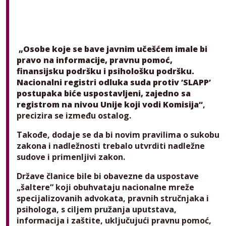
„Osobe koje se bave javnim učešćem imale bi
pravo na informacije, pravnu pomoć,
finansijsku podršku i psihološku podršku.
Nacionalni registri odluka suda protiv ’SLAPP’
postupaka biće uspostavljeni, zajedno sa
registrom na nivou Unije koji vodi Komisija“
,
precizira se između ostalog.
Takođe, dodaje se da bi novim pravilima o sukobu
zakona i nadležnosti trebalo utvrditi nadležne
sudove i primenljivi zakon.
Države članice bile bi obavezne da uspostave
„šaltere“ koji obuhvataju nacionalne mreže
specijalizovanih advokata, pravnih stručnjaka i
psihologa, s ciljem pružanja uputstava,
informacija i zaštite, uključujući pravnu pomoć,