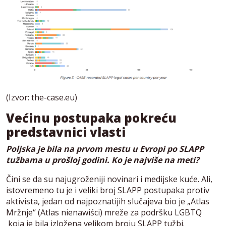
(Izvor: the-case.eu)
Većinu postupaka pokreću
predstavnici vlasti
Poljska je bila na prvom mestu u Evropi po SLAPP
tužbama u prošloj godini. Ko je najviše na meti?
Čini se da su najugroženiji novinari i medijske kuće. Ali,
istovremeno tu je i veliki broj SLAPP postupaka protiv
aktivista, jedan od najpoznatijih slučajeva bio je „Atlas
Mržnje“ (Atlas nienawiści) mreže za podršku LGBTQ
koja je bila izložena velikom broju SLAPP tužbi.