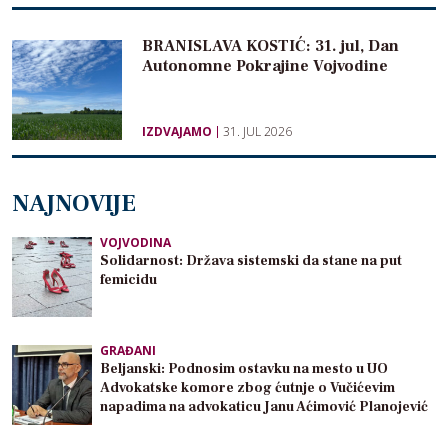
BRANISLAVA KOSTIĆ: 31. jul, Dan
Autonomne Pokrajine Vojvodine
IZDVAJAMO
31. JUL 2026
NAJNOVIJE
VOJVODINA
Solidarnost: Država sistemski da stane na put
femicidu
GRAĐANI
Beljanski: Podnosim ostavku na mesto u UO
Advokatske komore zbog ćutnje o Vučićevim
napadima na advokaticu Janu Aćimović Planojević