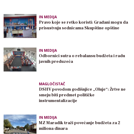
IN MEDIJA
Pravo koje se retko koristi: Građani mogu da
prisustvuju sednicama Skupštine opštine
IN MEDIJA
Odbornici sutra o rebalansu budžeta i radu
javnih preduzeća
MAGLOČISTAČ
DSHV povodom godišnjice „Oluje“: Žrtve ne
smeju biti predmet političke
instrumentalizacije
IN MEDIJA
MZ Maradik traži povećanje budžeta za 2
miliona dinara