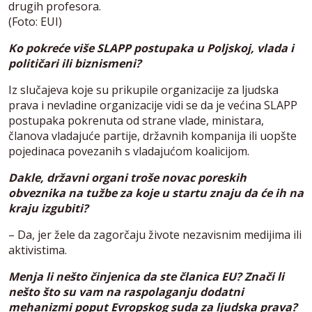
drugih profesora.
(Foto: EUI)
Ko pokreće više SLAPP postupaka u Poljskoj, vlada i
političari ili biznismeni?
Iz slučajeva koje su prikupile organizacije za ljudska
prava i nevladine organizacije vidi se da je većina SLAPP
postupaka pokrenuta od strane vlade, ministara,
članova vladajuće partije, državnih kompanija ili uopšte
pojedinaca povezanih s vladajućom koalicijom.
Dakle, državni organi troše novac poreskih
obveznika na tužbe za koje u startu znaju da će ih na
kraju izgubiti?
– Da, jer žele da zagorčaju živote nezavisnim medijima ili
aktivistima.
Menja li nešto činjenica da ste članica EU? Znači li
nešto što su vam na raspolaganju dodatni
mehanizmi poput Evropskog suda za ljudska prava?