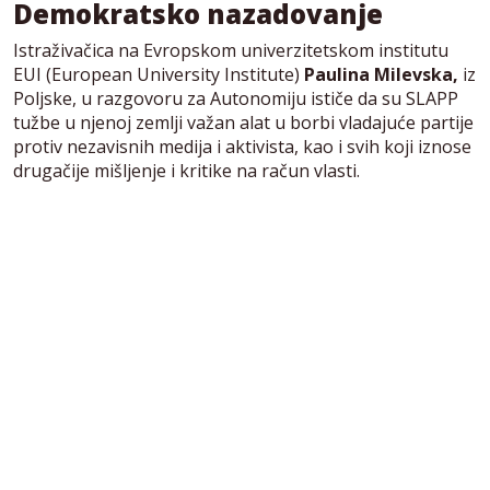
Demokratsko nazadovanje
Istraživačica na Evropskom univerzitetskom institutu
EUI (European University Institute)
Paulina Milevska,
iz
Poljske, u razgovoru za Autonomiju ističe da su SLAPP
tužbe u njenoj zemlji važan
alat u borbi vladajuće partije
protiv nezavisnih medija i aktivista, kao i svih koji iznose
drugačije mišljenje i kritike na račun vlasti.