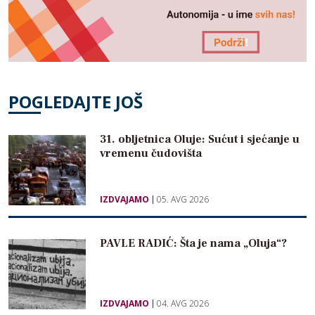
POGLEDAJTE JOŠ
31. obljetnica Oluje: Sućut i sjećanje u
vremenu čudovišta
IZDVAJAMO
05. AVG 2026
PAVLE RADIĆ: Šta je nama „Oluja“?
IZDVAJAMO
04. AVG 2026