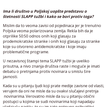
Ima li društvo u Poljskoj uopšte predstavu o
štetnosti SLAPP tužbi i kako se bori protiv toga?
Mislim da to veoma zavisi od pojedinaca jer je trenutno
Poljska veoma polarizovana zemlja. Rekla bih da je
otprilike 50:50 odnos onih koji glasaju za
prodemokratske stranke i onih koji glasaju za stranke
koje su otvoreno antidemokratske i koje imaju
problematične programe.
U nezavisnoj štampi tema SLAPP tužbi je uveliko
prisutna, a nivo znanja društva raste i moguće je imati
debatu o pretnjama protiv novinara u smislu šire
javnosti.
Kada su u pitanju ljudi koji prate medije zavisne od vlasti,
verujem da oni ne misle da su ovakvi slučajevi pretnja
novinarima. Verovatno misle da su u pitanju obični
postupci u kojima se sudi novinarima koji napadaju
vladajuću partiju, te su im zato potpuno prihvatljivi.