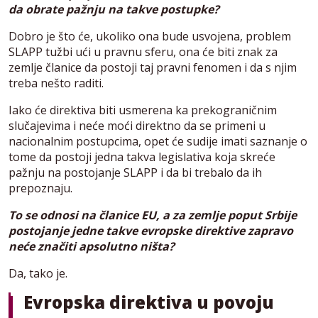
da obrate pažnju na takve postupke?
Dobro je što će, ukoliko ona bude usvojena, problem
SLAPP tužbi ući u pravnu sferu, ona će biti znak za
zemlje članice da postoji taj pravni fenomen i da s njim
treba nešto raditi.
Iako će direktiva biti usmerena ka prekograničnim
slučajevima i neće moći direktno da se primeni u
nacionalnim postupcima, opet će sudije imati saznanje o
tome da postoji jedna takva legislativa koja skreće
pažnju na postojanje SLAPP i da bi trebalo da ih
prepoznaju.
To se odnosi na članice EU, a za zemlje poput Srbije
postojanje jedne takve evropske direktive zapravo
neće značiti apsolutno ništa?
Da, tako je.
Evropska direktiva u povoju