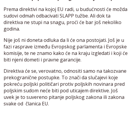
Prema direktivi na kojoj EU radi, u budućnosti će možda
sudovi odmah odbacivati SLAPP tužbe. Ali dok ta
direktiva ne stupi na snagu, proći će bar još nekoliko
godina.
Nije još ni doneta odluka da li će ona postojati. Još je u
fazi rasprave između Evropskog parlamenta i Evropske
komisije, te ne znamo kako će na kraju izgledati i koji će
biti njeni dometi i pravne garancije.
Direktiva će se, verovatno, odnositi samo na takozvane
prekogranične postupke. To znači da slučajevi koje
pokreću poljski političari protiv poljskih novinara pred
poljskim sudom neće biti pod uticajem direktive. Još
uvek je to suvereno pitanje poljskog zakona ili zakona
svake od članica EU.