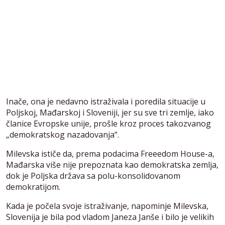
Inače, ona je nedavno istraživala i poredila situacije u
Poljskoj, Mađarskoj i Sloveniji, jer su sve tri zemlje, iako
članice Evropske unije, prošle kroz proces takozvanog
„demokratskog nazadovanja“.
Milevska ističe da, prema podacima Freeedom House-a,
Mađarska više nije prepoznata kao demokratska zemlja,
dok je Poljska država sa polu-konsolidovanom
demokratijom.
Kada je počela svoje istraživanje, napominje Milevska,
Slovenija je bila pod vladom Janeza Janše i bilo je velikih