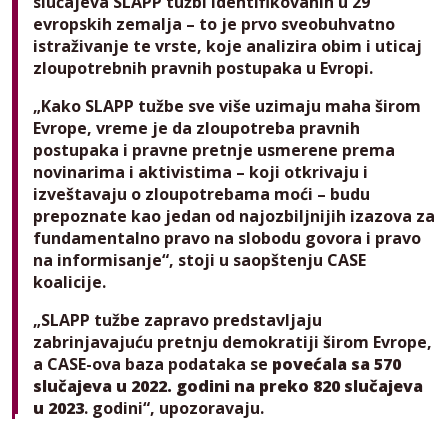
slučajeva SLAPP tužbi identifikovanih u 29
evropskih zemalja – to je prvo sveobuhvatno
istraživanje te vrste, koje analizira obim i uticaj
zloupotrebnih pravnih postupaka u Evropi.
„Kako SLAPP tužbe sve više uzimaju maha širom
Evrope, vreme je da zloupotreba pravnih
postupaka i pravne pretnje usmerene prema
novinarima i aktivistima – koji otkrivaju i
izveštavaju o zloupotrebama moći – budu
prepoznate kao jedan od najozbiljnijih izazova za
fundamentalno pravo na slobodu govora i pravo
na informisanje“, stoji u saopštenju CASE
koalicije.
„SLAPP tužbe zapravo predstavljaju
zabrinjavajuću pretnju demokratiji širom Evrope,
a CASE-ova baza podataka se
povećala sa 570
slučajeva u 2022. godini na preko 820 slučajeva
u 2023
. godini“, upozoravaju.