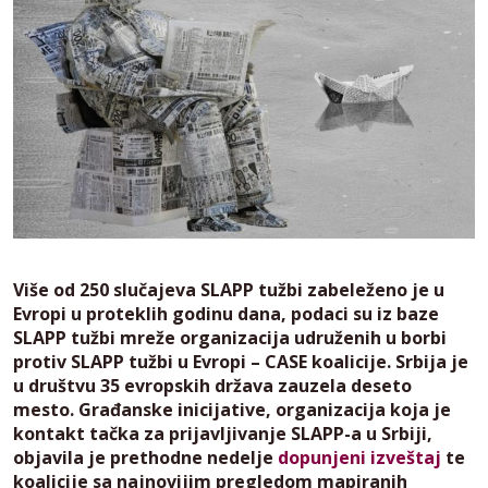
Više od 250 slučajeva SLAPP tužbi zabeleženo je u
Evropi u proteklih godinu dana, podaci su iz baze
SLAPP tužbi mreže organizacija udruženih u borbi
protiv SLAPP tužbi u Evropi – CASE koalicije. Srbija je
u društvu 35 evropskih država zauzela deseto
mesto. Građanske inicijative, organizacija koja je
kontakt tačka za prijavljivanje SLAPP-a u Srbiji,
objavila je prethodne nedelje
dopunjeni izveštaj
te
koalicije sa najnovijim pregledom mapiranih