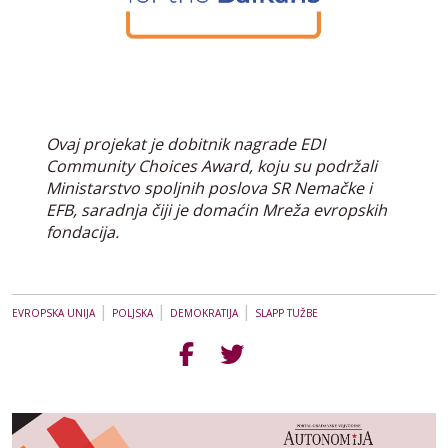
Ovaj projekat je dobitnik nagrade EDI
Community Choices Award, koju su podržali
Ministarstvo spoljnih poslova SR Nemačke i
EFB, saradnja čiji je domaćin Mreža evropskih
fondacija.
|
|
|
EVROPSKA UNIJA
POLJSKA
DEMOKRATIJA
SLAPP TUŽBE