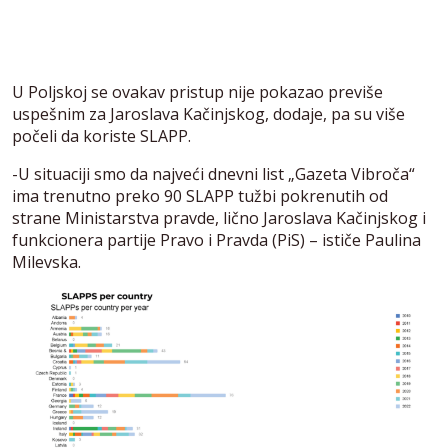
U Poljskoj se ovakav pristup nije pokazao previše
uspešnim za Jaroslava Kačinjskog, dodaje, pa su više
počeli da koriste SLAPP.
-U situaciji smo da najveći dnevni list „Gazeta Vibroča“
ima trenutno preko 90 SLAPP tužbi pokrenutih od
strane Ministarstva pravde, lično Jaroslava Kačinjskog i
funkcionera partije Pravo i Pravda (PiS) – ističe Paulina
Milevska.