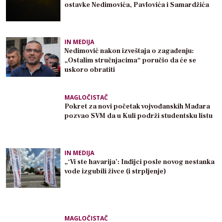
ostavke Nedimovića, Pavlovića i Samardžića
IN MEDIJA
Nedimović nakon izveštaja o zagađenju:
„Ostalim stručnjacima“ poručio da će se
uskoro obratiti
MAGLOČISTAČ
Pokret za novi početak vojvođanskih Mađara
pozvao SVM da u Kuli podrži studentsku listu
IN MEDIJA
„‘Vi ste havarija’: Inđijci posle novog nestanka
vode izgubili živce (i strpljenje)
MAGLOČISTAČ