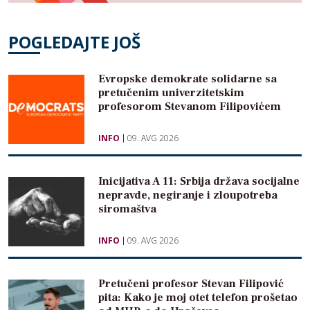
POGLEDAJTE JOŠ
Evropske demokrate solidarne sa
pretučenim univerzitetskim
profesorom Stevanom Filipovićem
INFO
09. AVG 2026
Inicijativa A 11: Srbija država socijalne
nepravde, negiranje i zloupotreba
siromaštva
INFO
09. AVG 2026
Pretučeni profesor Stevan Filipović
pita: Kako je moj otet telefon prošetao