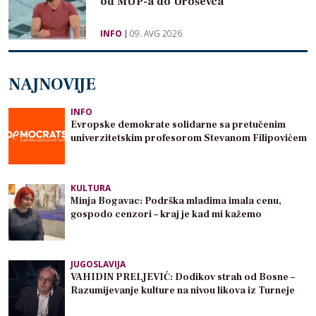
od MUP-a do Uroševca
INFO
09. AVG 2026
NAJNOVIJE
INFO
Evropske demokrate solidarne sa pretučenim
univerzitetskim profesorom Stevanom Filipovićem
KULTURA
Minja Bogavac: Podrška mladima imala cenu,
gospodo cenzori – kraj je kad mi kažemo
JUGOSLAVIJA
VAHIDIN PRELJEVIĆ: Dodikov strah od Bosne –
Razumijevanje kulture na nivou likova iz Turneje