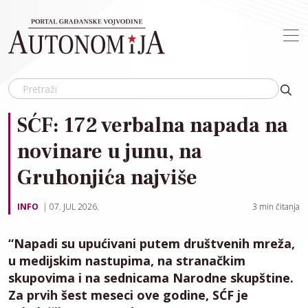
Skip to main content
SĆF: 172 verbalna napada na
novinare u junu, na
Gruhonjića najviše
INFO
07. JUL 2026.
3
min čitanja
“Napadi su upućivani putem društvenih mreža,
u medijskim nastupima, na stranačkim
skupovima i na sednicama Narodne skupštine.
Za prvih šest meseci ove godine, SĆF je