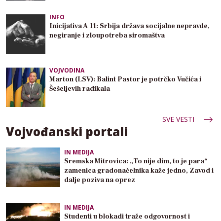
INFO
Inicijativa A 11: Srbija država socijalne nepravde,
negiranje i zloupotreba siromaštva
VOJVODINA
Marton (LSV): Balint Pastor je potrčko Vučića i
Šešeljevih radikala
SVE VESTI
Vojvođanski portali
IN MEDIJA
Sremska Mitrovica: „To nije dim, to je para“
zamenica gradonačelnika kaže jedno, Zavod i
dalje poziva na oprez
IN MEDIJA
Studenti u blokadi traže odgovornost i