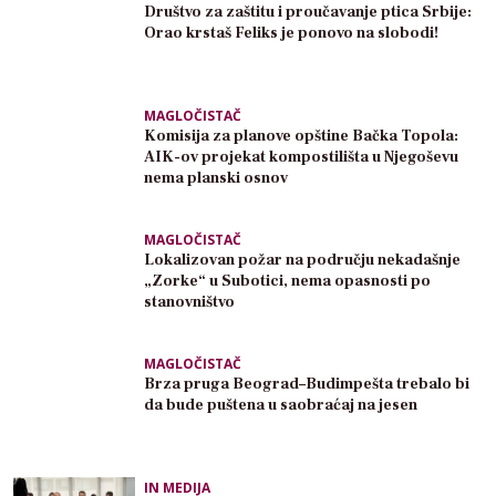
Društvo za zaštitu i proučavanje ptica Srbije:
Orao krstaš Feliks je ponovo na slobodi!
MAGLOČISTAČ
Komisija za planove opštine Bačka Topola:
AIK-ov projekat kompostilišta u Njegoševu
nema planski osnov
MAGLOČISTAČ
Lokalizovan požar na području nekadašnje
„Zorke“ u Subotici, nema opasnosti po
stanovništvo
MAGLOČISTAČ
Brza pruga Beograd–Budimpešta trebalo bi
da bude puštena u saobraćaj na jesen
IN MEDIJA