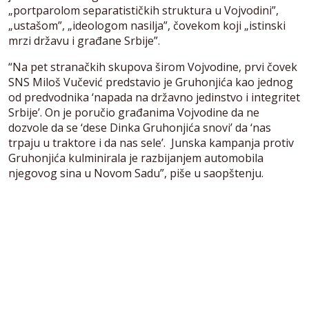
„portparolom separatističkih struktura u Vojvodini”,
„ustašom”, „ideologom nasilja”, čovekom koji „istinski
mrzi državu i građane Srbije”.
“Na pet stranačkih skupova širom Vojvodine, prvi čovek
SNS Miloš Vučević predstavio je Gruhonjića kao jednog
od predvodnika ‘napada na državno jedinstvo i integritet
Srbije’. On je poručio građanima Vojvodine da ne
dozvole da se ‘dese Dinka Gruhonjića snovi’ da ‘nas
trpaju u traktore i da nas sele’. Junska kampanja protiv
Gruhonjića kulminirala je razbijanjem automobila
njegovog sina u Novom Sadu”, piše u saopštenju.