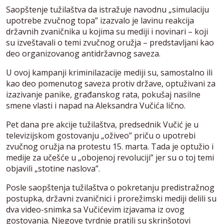
Saopštenje tužilaštva da istražuje navodnu „simulaciju
upotrebe zvučnog topa” izazvalo je lavinu reakcija
državnih zvaničnika u kojima su mediji i novinari – koji
su izveštavali o temi zvučnog oružja – predstavljani kao
deo organizovanog antidržavnog saveza.
U ovoj kampanji kriminilazacije mediji su, samostalno ili
kao deo pomenutog saveza protiv države, optuživani za
izazivanje panike, građanskog rata, pokušaj nasilne
smene vlasti i napad na Aleksandra Vučića lično.
Pet dana pre akcije tužilaštva, predsednik Vučić je u
televizijskom gostovanju „oživeo” priču o upotrebi
zvučnog oružja na protestu 15. marta. Tada je optužio i
medije za učešće u „obojenoj revoluciji” jer su o toj temi
objavili „stotine naslova”.
Posle saopštenja tužilaštva o pokretanju predistražnog
postupka, državni zvaničnici i prorežimski mediji delili su
dva video-snimka sa Vučićevim izjavama iz ovog
gostovanja. Njegove tvrdnje pratili su skrinšotovi