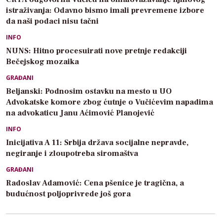
istraživanja: Odavno bismo imali prevremene izbore
da naši podaci nisu tačni
INFO
NUNS: Hitno procesuirati nove pretnje redakciji
Bečejskog mozaika
GRAĐANI
Beljanski: Podnosim ostavku na mesto u UO
Advokatske komore zbog ćutnje o Vučićevim napadima
na advokaticu Janu Aćimović Planojević
INFO
Inicijativa A 11: Srbija država socijalne nepravde,
negiranje i zloupotreba siromaštva
GRAĐANI
Radoslav Adamović: Cena pšenice je tragična, a
budućnost poljoprivrede još gora