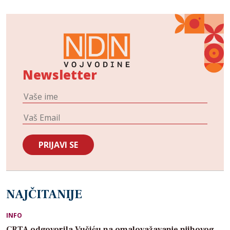
Newsletter
NAJČITANIJE
INFO
CRTA odgovorila Vučiću na omalovažavanje njihovog