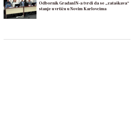
Odbornik GrađanIN-a tvrdi da se „zataškava“
stanje u vrtiću u Novim Karlovcima