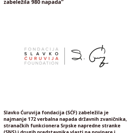
zabeležila 980 napada”
Slavko Ćuruvija fondacija (SĆF) zabeležila je
najmanje 172 verbalna napada državnih zvaničnika,
stranačkih funkcionera Srpske napredne stranke
(SNS) i drugih predstavnika vlasti na novinare i