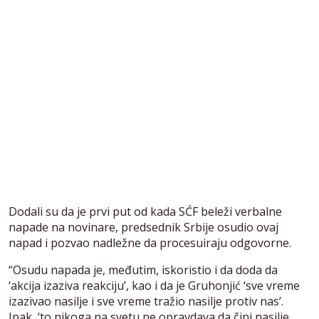
Dodali su da je prvi put od kada SĆF beleži verbalne
napade na novinare, predsednik Srbije osudio ovaj
napad i pozvao nadležne da procesuiraju odgovorne.
“Osudu napada je, međutim, iskoristio i da doda da
‘akcija izaziva reakciju’, kao i da je Gruhonjić ‘sve vreme
izazivao nasilje i sve vreme tražio nasilje protiv nas’.
Ipak, ‘to nikoga na svetu ne opravdava da čini nasilje