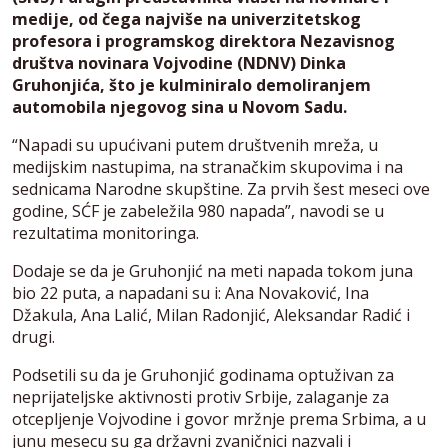
medije, od čega najviše na univerzitetskog
profesora i programskog direktora Nezavisnog
društva novinara Vojvodine (NDNV) Dinka
Gruhonjića, što je kulminiralo demoliranjem
automobila njegovog sina u Novom Sadu.
“Napadi su upućivani putem društvenih mreža, u
medijskim nastupima, na stranačkim skupovima i na
sednicama Narodne skupštine. Za prvih šest meseci ove
godine, SĆF je zabeležila 980 napada”, navodi se u
rezultatima monitoringa.
Dodaje se da je Gruhonjić na meti napada tokom juna
bio 22 puta, a napadani su i: Ana Novaković, Ina
Džakula, Ana Lalić, Milan Radonjić, Aleksandar Radić i
drugi.
Podsetili su da je Gruhonjić godinama optuživan za
neprijateljske aktivnosti protiv Srbije, zalaganje za
otcepljenje Vojvodine i govor mržnje prema Srbima, a u
junu mesecu su ga državni zvaničnici nazvali i