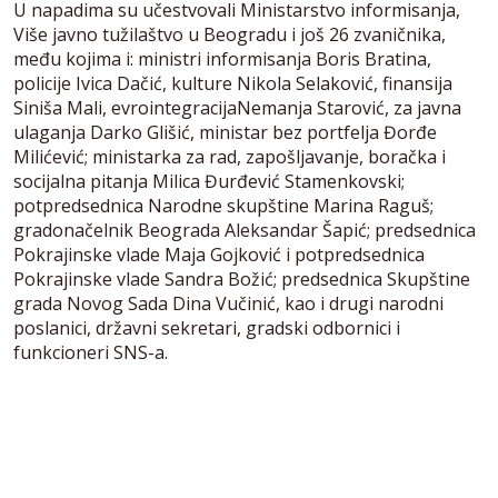
U napadima su učestvovali Ministarstvo informisanja,
Više javno tužilaštvo u Beogradu i još 26 zvaničnika,
među kojima i: ministri informisanja Boris Bratina,
policije Ivica Dačić, kulture Nikola Selaković, finansija
Siniša Mali, evrointegracijaNemanja Starović, za javna
ulaganja Darko Glišić, ministar bez portfelja Đorđe
Milićević; ministarka za rad, zapošljavanje, boračka i
socijalna pitanja Milica Đurđević Stamenkovski;
potpredsednica Narodne skupštine Marina Raguš;
gradonačelnik Beograda Aleksandar Šapić; predsednica
Pokrajinske vlade Maja Gojković i potpredsednica
Pokrajinske vlade Sandra Božić; predsednica Skupštine
grada Novog Sada Dina Vučinić, kao i drugi narodni
poslanici, državni sekretari, gradski odbornici i
funkcioneri SNS-a.