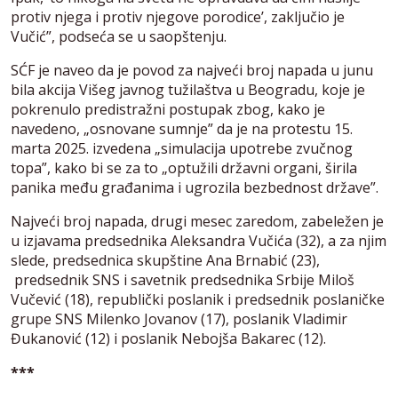
protiv njega i protiv njegove porodice’, zaključio je
Vučić”, podseća se u saopštenju.
SĆF je naveo da je povod za najveći broj napada u junu
bila akcija Višeg javnog tužilaštva u Beogradu, koje je
pokrenulo predistražni postupak zbog, kako je
navedeno, „osnovane sumnje” da je na protestu 15.
marta 2025. izvedena „simulacija upotrebe zvučnog
topa”, kako bi se za to „optužili državni organi, širila
panika među građanima i ugrozila bezbednost države”.
Najveći broj napada, drugi mesec zaredom, zabeležen je
u izjavama predsednika Aleksandra Vučića (32), a za njim
slede, predsednica skupštine Ana Brnabić (23),
predsednik SNS i savetnik predsednika Srbije Miloš
Vučević (18), republički poslanik i predsednik poslaničke
grupe SNS Milenko Jovanov (17), poslanik Vladimir
Đukanović (12) i poslanik Nebojša Bakarec (12).
***