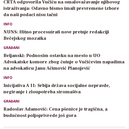
CRTA odgovorila Vučiću na omalovažavanje njihovog
istraživanja: Odavno bismo imali prevremene izbore
da naši podaci nisu tačni
INFO
NUNS: Hitno procesuirati nove pretnje redakciji
Bečejskog mozaika
GRAĐANI
Beljanski: Podnosim ostavku na mesto u UO
Advokatske komore zbog ćutnje o Vučićevim napadima
na advokaticu Janu Aćimović Planojević
INFO
Inicijativa A 11: Srbija država socijalne nepravde,
negiranje i zloupotreba siromaštva
GRAĐANI
Radoslav Adamović: Cena pšenice je tragična, a
budućnost poljoprivrede još gora