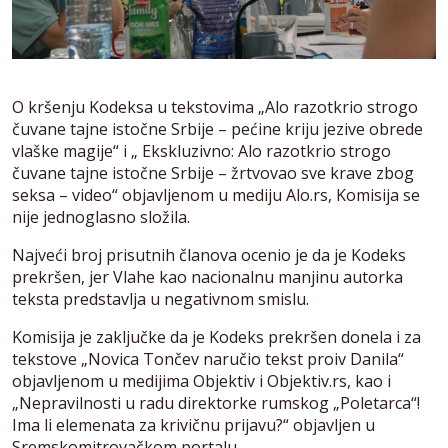
O kršenju Kodeksa u tekstovima „Alo razotkrio strogo
čuvane tajne istočne Srbije – pećine kriju jezive obrede
vlaške magije“ i „ Ekskluzivno: Alo razotkrio strogo
čuvane tajne istočne Srbije – žrtvovao sve krave zbog
seksa – video“ objavljenom u mediju Alo.rs, Komisija se
nije jednoglasno složila.
Najveći broj prisutnih članova ocenio je da je Kodeks
prekršen, jer Vlahe kao nacionalnu manjinu autorka
teksta predstavlja u negativnom smislu.
Komisija je zaključke da je Kodeks prekršen donela i za
tekstove „Novica Tončev naručio tekst proiv Danila“
objavljenom u medijima Objektiv i Objektiv.rs, kao i
„Nepravilnosti u radu direktorke rumskog „Poletarca“!
Ima li elemenata za krivičnu prijavu?“ objavljen u
Sremskomitrovačkom portalu