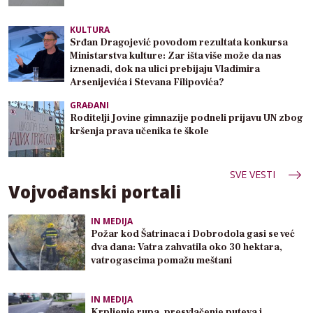
KULTURA
Srđan Dragojević povodom rezultata konkursa
Ministarstva kulture: Zar išta više može da nas
iznenadi, dok na ulici prebijaju Vladimira
Arsenijevića i Stevana Filipovića?
GRAĐANI
Roditelji Jovine gimnazije podneli prijavu UN zbog
kršenja prava učenika te škole
SVE VESTI
Vojvođanski portali
IN MEDIJA
Požar kod Šatrinaca i Dobrodola gasi se već
dva dana: Vatra zahvatila oko 30 hektara,
vatrogascima pomažu meštani
IN MEDIJA
Krpljenje rupa, presvlačenje puteva i