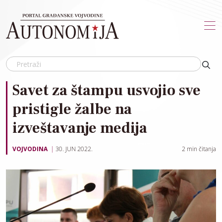
Skip to main content
Savet za štampu usvojio sve
pristigle žalbe na
izveštavanje medija
VOJVODINA
30. JUN 2022.
2
min čitanja