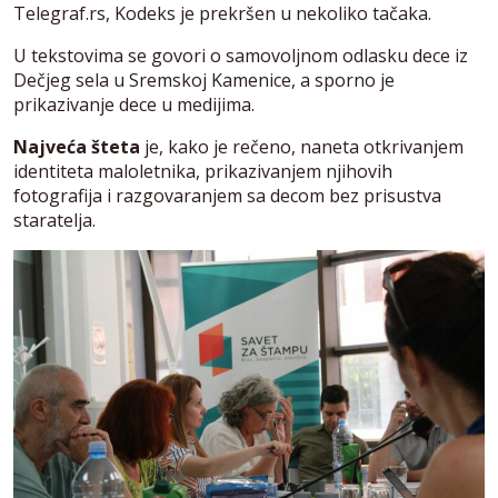
Telegraf.rs, Kodeks je prekršen u nekoliko tačaka.
U tekstovima se govori o samovoljnom odlasku dece iz
Dečjeg sela u Sremskoj Kamenice, a sporno je
prikazivanje dece u medijima.
Najveća šteta
je, kako je rečeno, naneta otkrivanjem
identiteta maloletnika, prikazivanjem njihovih
fotografija i razgovaranjem sa decom bez prisustva
staratelja.