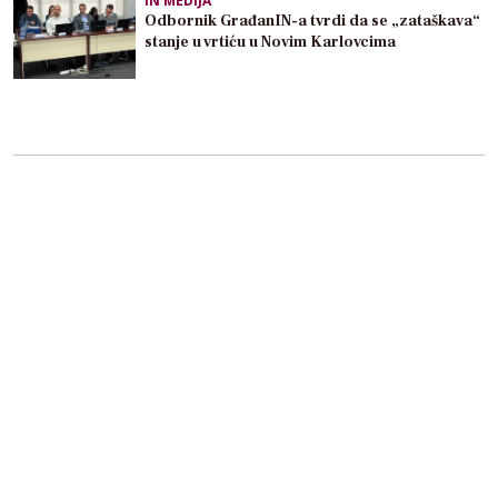
IN MEDIJA
Odbornik GrađanIN-a tvrdi da se „zataškava“
stanje u vrtiću u Novim Karlovcima