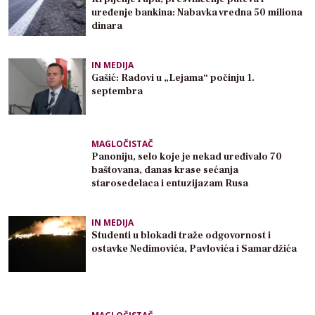
uređenje bankina: Nabavka vredna 50 miliona
dinara
IN MEDIJA
Gašić: Radovi u „Lejama“ počinju 1.
septembra
MAGLOČISTAČ
Panoniju, selo koje je nekad uređivalo 70
baštovana, danas krase sećanja
starosedelaca i entuzijazam Rusa
IN MEDIJA
Studenti u blokadi traže odgovornost i
ostavke Nedimovića, Pavlovića i Samardžića