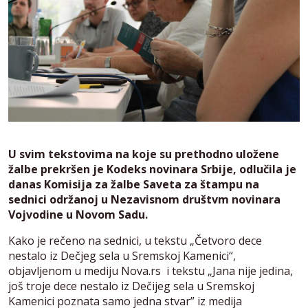
U svim tekstovima na koje su prethodno uložene
žalbe prekršen je Kodeks novinara Srbije, odlučila je
danas Komisija za žalbe Saveta za štampu na
sednici održanoj u Nezavisnom društvm novinara
Vojvodine u Novom Sadu.
Kako je rečeno na sednici, u tekstu „Četvoro dece
nestalo iz Dečjeg sela u Sremskoj Kamenici“,
objavljenom u mediju Nova.rs i tekstu „Jana nije jedina,
još troje dece nestalo iz Dečijeg sela u Sremskoj
Kamenici poznata samo jedna stvar” iz medija