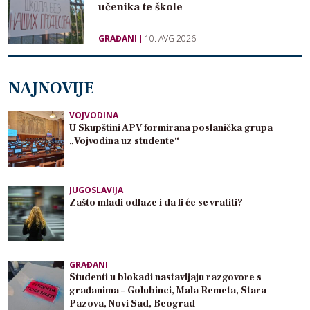
učenika te škole
GRAĐANI
10. AVG 2026
NAJNOVIJE
VOJVODINA
U Skupštini APV formirana poslanička grupa
„Vojvodina uz studente“
JUGOSLAVIJA
Zašto mladi odlaze i da li će se vratiti?
GRAĐANI
Studenti u blokadi nastavljaju razgovore s
građanima – Golubinci, Mala Remeta, Stara
Pazova, Novi Sad, Beograd