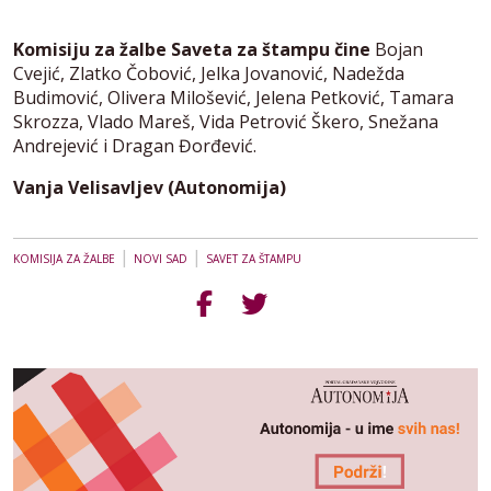
Komisiju za žalbe Saveta za štampu čine
Bojan
Cvejić, Zlatko Čobović, Jelka Jovanović, Nadežda
Budimović, Olivera Milošević, Jelena Petković, Tamara
Skrozza, Vlado Mareš, Vida Petrović Škero, Snežana
Andrejević i Dragan Đorđević.
Vanja Velisavljev (Autonomija)
|
|
KOMISIJA ZA ŽALBE
NOVI SAD
SAVET ZA ŠTAMPU