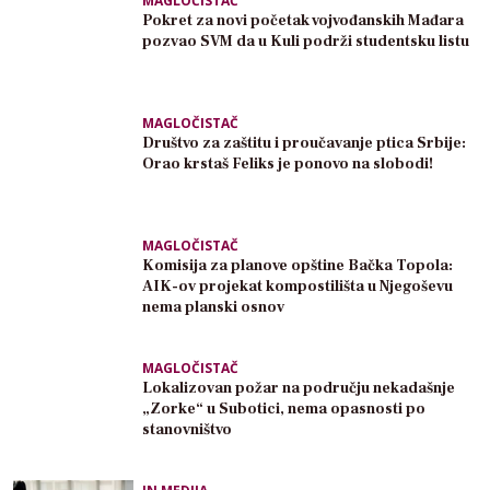
MAGLOČISTAČ
Pokret za novi početak vojvođanskih Mađara
pozvao SVM da u Kuli podrži studentsku listu
MAGLOČISTAČ
Društvo za zaštitu i proučavanje ptica Srbije:
Orao krstaš Feliks je ponovo na slobodi!
MAGLOČISTAČ
Komisija za planove opštine Bačka Topola:
AIK-ov projekat kompostilišta u Njegoševu
nema planski osnov
MAGLOČISTAČ
Lokalizovan požar na području nekadašnje
„Zorke“ u Subotici, nema opasnosti po
stanovništvo