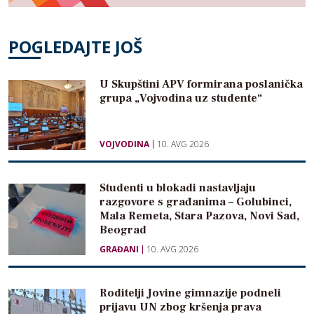
POGLEDAJTE JOŠ
U Skupštini APV formirana poslanička
grupa „Vojvodina uz studente“
VOJVODINA
10. AVG 2026
Studenti u blokadi nastavljaju
razgovore s građanima – Golubinci,
Mala Remeta, Stara Pazova, Novi Sad,
Beograd
GRAĐANI
10. AVG 2026
Roditelji Jovine gimnazije podneli
prijavu UN zbog kršenja prava