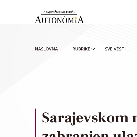
Skip to main content
NASLOVNA
RUBRIKE
SVE VESTI
Sarajevskom 
zabranjen ula