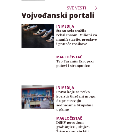
SVE VESTI
Vojvođanski portali
IN MEDIJA
Šta su sela tražila
rebalansom: Milioni za
manifestacije, proslave
i prateće troškove
MAGLOČISTAČ
Teo Taraniš: Evropski
putevi i stranputice
IN MEDIJA
Pravo koje se retko
koristi: Građani mogu
da prisustvuju
sednicama Skupštine
opštine
MAGLOČISTAČ
DSHV povodom
godišnjice „Oluje“:
Žrtve ne smeju biti