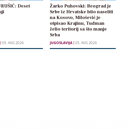
RUŠIĆ: Deset
Žarko Puhovski: Beograd je
uji
Srbe iz Hrvatske htio naseliti
na Kosovo, Milošević je
otpisao Krajinu, Tuđman
želio teritorij sa što manje
Srba
05. AVG 2026
JUGOSLAVIJA
05. AVG 2026