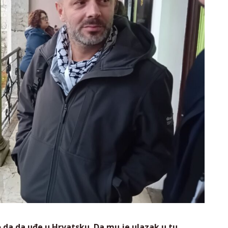
 da da uđe u Hrvatsku. Da mu je ulazak u tu