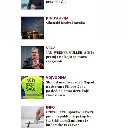
pravoslavlja
JUGOSLAVIJA
Šibenski festival mraka
STAV
JAN-WERNER MÜLLER: AfD je
pretnja na koju se mora
reagovati
VOJVODINA
Slobodan univerzitet: Napad
na Stevana Filipovića je
posledica atmosfere koju
vlast stvara
INFO
Crkva, EXPO, sportski savezi,
put u Republici Srpskoj: Na
šta Srbija troši milione iz
budžetske rezerve?