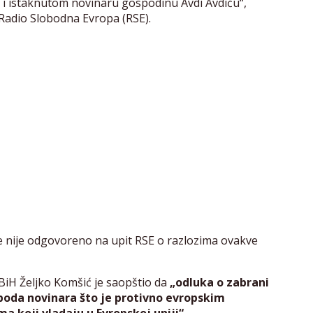
H i istaknutom novinaru gospodinu Avdi Avdiću“,
Radio Slobodna Evropa (RSE).
e nije odgovoreno na upit RSE o razlozima ovakve
BiH Željko Komšić je saopštio da
„odluka o zabrani
oboda novinara što je protivno evropskim