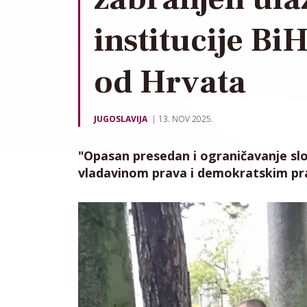
institucije Bi
od Hrvata
JUGOSLAVIJA
13. NOV 2025.
"Opasan presedan i ograničavanje sl
vladavinom prava i demokratskim pr