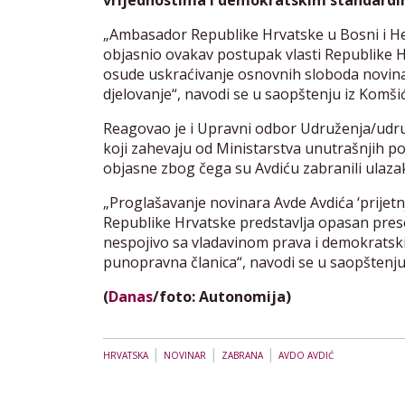
vrijednostima i demokratskim standardima
„Ambasador Republike Hrvatske u Bosni i He
objasnio ovakav postupak vlasti Republike Hr
osude uskraćivanje osnovnih sloboda novina
djelovanje“, navodi se u saopštenju iz Komši
Reagovao je i Upravni odbor Udruženja/udru
koji zahevaju od Ministarstva unutrašnjih po
objasne zbog čega su Avdiću zabranili ulaza
„Proglašavanje novinara Avde Avdića ‘prijet
Republike Hrvatske predstavlja opasan pres
nespojivo sa vladavinom prava i demokratski
punopravna članica“, navodi se u saopštenj
(
Danas
/foto: Autonomija)
|
|
|
HRVATSKA
NOVINAR
ZABRANA
AVDO AVDIĆ