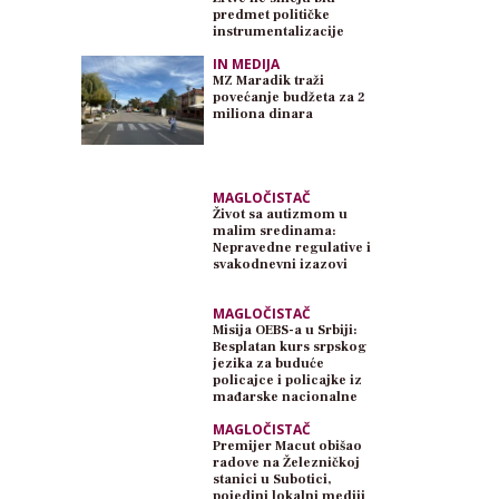
predmet političke
instrumentalizacije
IN MEDIJA
MZ Maradik traži
povećanje budžeta za 2
miliona dinara
MAGLOČISTAČ
Život sa autizmom u
malim sredinama:
Nepravedne regulative i
svakodnevni izazovi
MAGLOČISTAČ
Misija OEBS-a u Srbiji:
Besplatan kurs srpskog
jezika za buduće
policajce i policajke iz
mađarske nacionalne
zajednice
MAGLOČISTAČ
Premijer Macut obišao
radove na Železničkoj
stanici u Subotici,
pojedini lokalni mediji