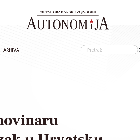
ARHIVA
novinaru
zak u Hrvatsku,