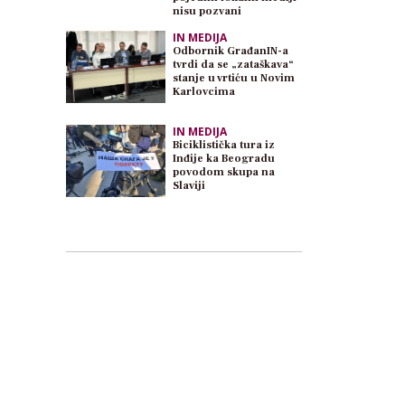
nisu pozvani
IN MEDIJA
Odbornik GrađanIN-a
tvrdi da se „zataškava“
stanje u vrtiću u Novim
Karlovcima
IN MEDIJA
Biciklistička tura iz
Inđije ka Beogradu
povodom skupa na
Slaviji