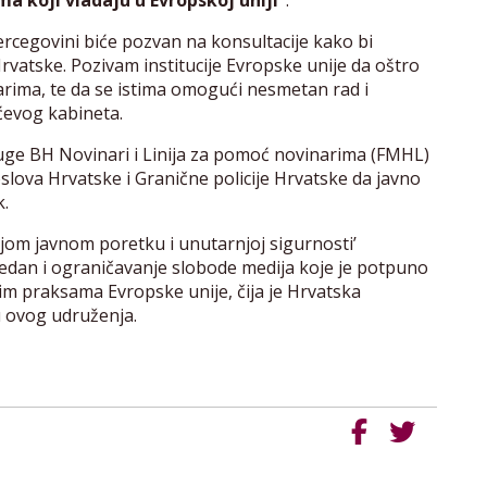
 koji vladaju u Evropskoj uniji“
.
rcegovini biće pozvan na konsultacije kako bi
vatske. Pozivam institucije Evropske unije da oštro
rima, te da se istima omogući nesmetan rad i
ćevog kabineta.
ge BH Novinari i Linija za pomoć novinarima (FMHL)
slova Hrvatske i Granične policije Hrvatske da javno
k.
njom javnom poretku i unutarnjoj sigurnosti’
edan i ograničavanje slobode medija koje je potpuno
m praksama Evropske unije, čija je Hrvatska
u ovog udruženja.