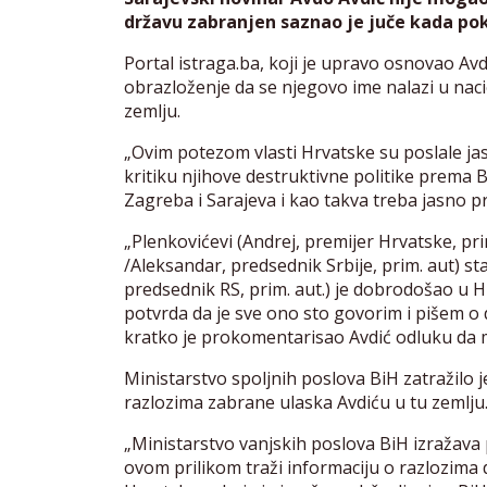
državu zabranjen saznao je juče kada pok
Portal istraga.ba, koji je upravo osnovao Avd
obrazloženje da se njegovo ime nalazi u naci
zemlju.
„Ovim potezom vlasti Hrvatske su poslale ja
kritiku njihove destruktivne politike prema 
Zagreba i Sarajeva i kao takva treba jasno pr
„Plenkovićevi (Andrej, premijer Hrvatske, pri
/Aleksandar, predsednik Srbije, prim. aut) 
predsednik RS, prim. aut.) je dobrodošao u H
potvrda da je sve ono sto govorim i pišem o
kratko je prokomentarisao Avdić odluku da 
Ministarstvo spoljnih poslova BiH zatražilo
razlozima zabrane ulaska Avdiću u tu zemlju
„Ministarstvo vanjskih poslova BiH izražava
ovom prilikom traži informaciju o razlozim