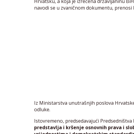
Hrvatsku, a koja je izrečena državljaninu Bi
navodi se u zvaničnom dokumentu, prenosi 
Iz Ministarstva unutrašnjih poslova Hrvatsk
odluke.
Istovremeno, predsedavajući Predsedništva 
predstavlja i kršenje osnovnih prava i sl