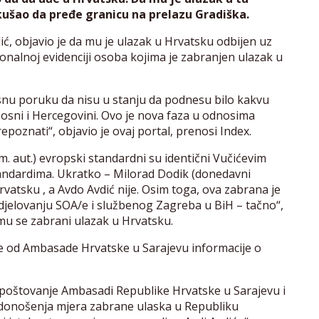
ušao da pređe granicu na prelazu Gradiška.
ić, objavio je da mu je ulazak u Hrvatsku odbijen uz
onalnoj evidenciji osoba kojima je zabranjen ulazak u
snu poruku da nisu u stanju da podnesu bilo kakvu
Bosni i Hercegovini. Ovo je nova faza u odnosima
epoznati“, objavio je ovaj portal, prenosi Index.
m. aut.) evropski standardni su identični Vučićevim
standardima. Ukratko – Milorad Dodik (donedavni
rvatsku , a Avdo Avdić nije. Osim toga, ova zabrana je
 djelovanju SOA/e i službenog Zagreba u BiH – tačno“,
mu se zabrani ulazak u Hrvatsku.
 je od Ambasade Hrvatske u Sarajevu informacije o
.
 poštovanje Ambasadi Republike Hrvatske u Sarajevu i
a donošenja mjera zabrane ulaska u Republiku