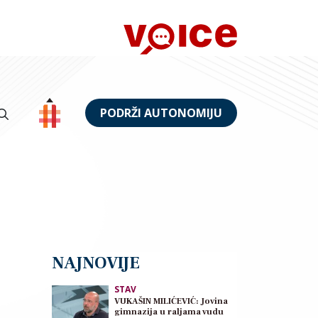
PODRŽI AUTONOMIJU
NAJNOVIJE
STAV
VUKAŠIN MILIĆEVIĆ: Jovina
gimnazija u raljama vudu