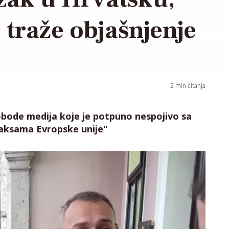
H traže objašnjenje
2
min čitanja
obode medija koje je potpuno nespojivo sa
aksama Evropske unije"