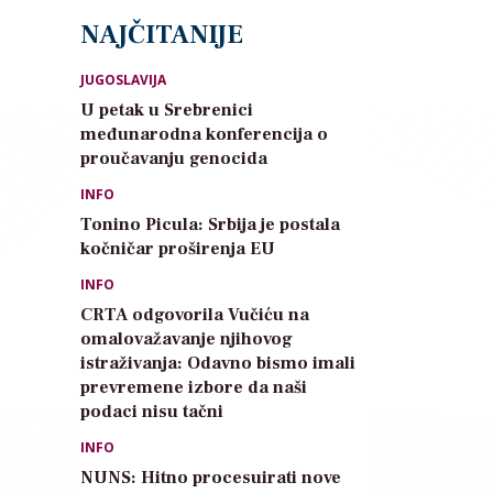
NAJČITANIJE
JUGOSLAVIJA
U petak u Srebrenici
međunarodna konferencija o
proučavanju genocida
INFO
Tonino Picula: Srbija je postala
kočničar proširenja EU
INFO
CRTA odgovorila Vučiću na
omalovažavanje njihovog
istraživanja: Odavno bismo imali
prevremene izbore da naši
podaci nisu tačni
INFO
NUNS: Hitno procesuirati nove