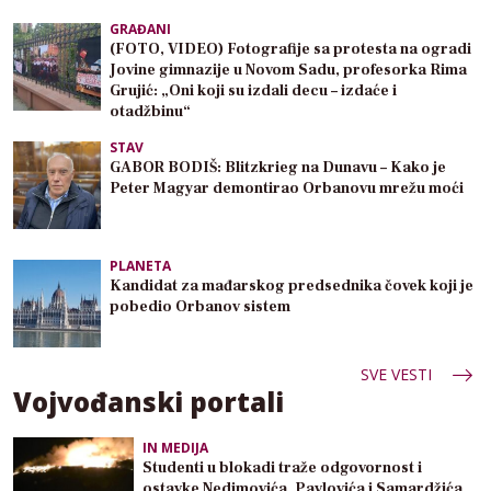
GRAĐANI
(FOTO, VIDEO) Fotografije sa protesta na ogradi
Jovine gimnazije u Novom Sadu, profesorka Rima
Grujić: „Oni koji su izdali decu – izdaće i
otadžbinu“
STAV
GABOR BODIŠ: Blitzkrieg na Dunavu – Kako je
Peter Magyar demontirao Orbanovu mrežu moći
PLANETA
Kandidat za mađarskog predsednika čovek koji je
pobedio Orbanov sistem
SVE VESTI
Vojvođanski portali
IN MEDIJA
Studenti u blokadi traže odgovornost i
ostavke Nedimovića, Pavlovića i Samardžića