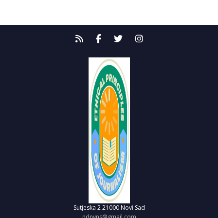
Sutjeska 2
21000 Novi Sad
ndnvns@gmail.com