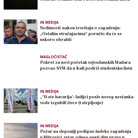
IN MEDIJA
Nedimović nakon izveštaja o zagađenju:
„Ostalim stručnjacima“ poručio da će se
uskoro obratiti
MAGLOČISTAČ
Pokret za novi početak vojvođanskih Mađara
pozvao SVM da u Kuli podrži studentsku listu
IN MEDIJA
„‘Vi ste havarija’: Inđijci posle novog nestanka
vode izgubili živce (i strpljenje)
IN MEDIJA
Požar na deponiji podigao indeks zagađenja
u Mitrovici, vetar odneo gusti dim pravo u