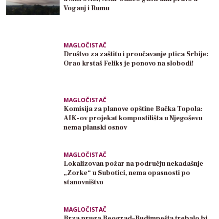
Voganj i Rumu
MAGLOČISTAČ
Društvo za zaštitu i proučavanje ptica Srbije:
Orao krstaš Feliks je ponovo na slobodi!
MAGLOČISTAČ
Komisija za planove opštine Bačka Topola:
AIK-ov projekat kompostilišta u Njegoševu
nema planski osnov
MAGLOČISTAČ
Lokalizovan požar na području nekadašnje
„Zorke“ u Subotici, nema opasnosti po
stanovništvo
MAGLOČISTAČ
Brza pruga Beograd–Budimpešta trebalo bi