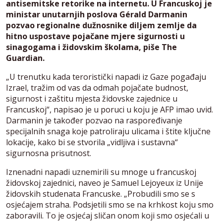
antisemitske retorike na internetu. U Francuskoj je
ministar unutarnjih poslova Gérald Darmanin
pozvao regionalne dužnosnike diljem zemlje da
hitno uspostave pojačane mjere sigurnosti u
sinagogama i židovskim školama, piše The
Guardian.
„U trenutku kada teroristički napadi iz Gaze pogađaju
Izrael, tražim od vas da odmah pojačate budnost,
sigurnost i zaštitu mjesta židovske zajednice u
Francuskoj“, napisao je u poruci u koju je AFP imao uvid.
Darmanin je također pozvao na raspoređivanje
specijalnih snaga koje patroliraju ulicama i štite ključne
lokacije, kako bi se stvorila „vidljiva i sustavna“
sigurnosna prisutnost.
Iznenadni napadi uznemirili su mnoge u francuskoj
židovskoj zajednici, naveo je Samuel Lejoyeux iz Unije
židovskih studenata Francuske. „Probudili smo se s
osjećajem straha. Podsjetili smo se na krhkost koju smo
zaboravili. To je osjećaj sličan onom koji smo osjećali u