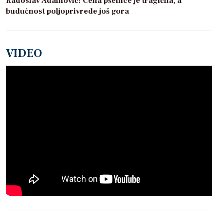
Radoslav Adamović: Cena pšenice je tragična, a
budućnost poljoprivrede još gora
VIDEO