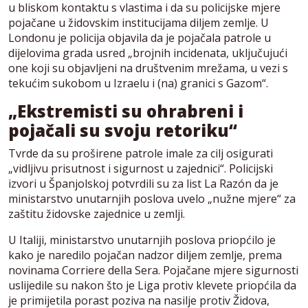
u bliskom kontaktu s vlastima i da su policijske mjere
pojačane u židovskim institucijama diljem zemlje. U
Londonu je policija objavila da je pojačala patrole u
dijelovima grada usred „brojnih incidenata, uključujući
one koji su objavljeni na društvenim mrežama, u vezi s
tekućim sukobom u Izraelu i (na) granici s Gazom“.
„Ekstremisti su ohrabreni i
pojačali su svoju retoriku“
Tvrde da su proširene patrole imale za cilj osigurati
„vidljivu prisutnost i sigurnost u zajednici“. Policijski
izvori u Španjolskoj potvrdili su za list La Razón da je
ministarstvo unutarnjih poslova uvelo „nužne mjere“ za
zaštitu židovske zajednice u zemlji.
U Italiji, ministarstvo unutarnjih poslova priopćilo je
kako je naredilo pojačan nadzor diljem zemlje, prema
novinama Corriere della Sera. Pojačane mjere sigurnosti
uslijedile su nakon što je Liga protiv klevete priopćila da
je primijetila porast poziva na nasilje protiv Židova,