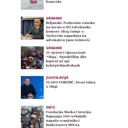
femicidu
GRAĐANI
Beljanski: Podnosim ostavku
na mesto u UO Advokatske
komore zbog ćutnje o
Vučićevim napadima na
advokaticu Janu Aćimović
Planojević
GRAĐANI
31-vjetori i Operacionit
‘Oluja’: Ngushëllim dhe
kujtesë në një
kohëpërbindëshash
JUGOSLAVIJA
VLADO VURUŠIĆ: Deset istina
o Oluji
INFO
Fondacija Slavko Ćuruvija:
Najmanje 106 verbalnih
napada zvaničnika i
funkcionera SNS na