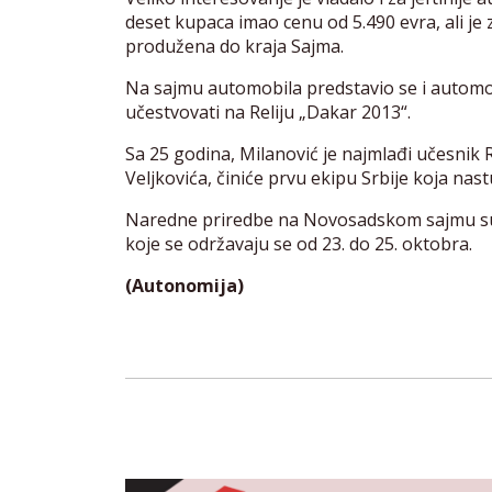
deset kupaca imao cenu od 5.490 evra, ali je 
produžena do kraja Sajma.
Na sajmu automobila predstavio se i automob
učestvovati na Reliju „Dakar 2013“.
Sa 25 godina, Milanović je najmlađi učesnik R
Veljkovića, činiće prvu ekipu Srbije koja nas
Naredne priredbe na Novosadskom sajmu su 7
koje se održavaju se od 23. do 25. oktobra.
(Autonomija)