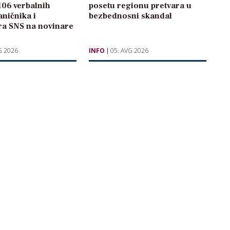
106 verbalnih
posetu regionu pretvara u
ničnika i
bezbednosni skandal
ra SNS na novinare
G 2026
INFO
05. AVG 2026