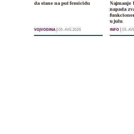
da stane na put femicidu
Najmanje 
napada zva
funkcione
u julu
VOJVODINA
05. AVG 2026
INFO
05. AV