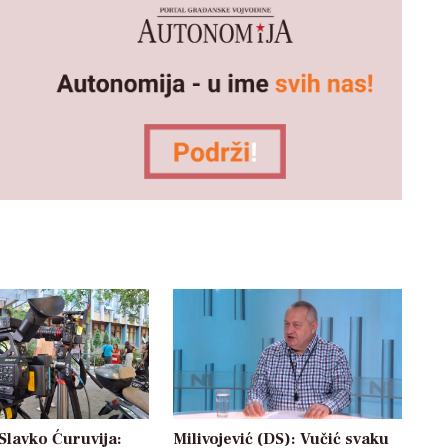
Slavko Ćuruvija:
Milivojević (DS): Vučić svaku