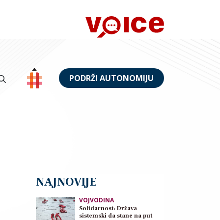
PODRŽI AUTONOMIJU
NAJNOVIJE
VOJVODINA
Solidarnost: Država
sistemski da stane na put