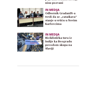
nisu pozvani
IN MEDIJA
Odbornik GrađanIN-a
tvrdi da se „zataškava“
stanje u vrtiću u Novim
Karlovcima
IN MEDIJA
Biciklistička tura iz
Inđije ka Beogradu
povodom skupa na
Slaviji