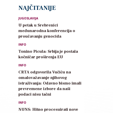
NAJČITANIJE
JUGOSLAVIJA
U petak u Srebrenici
međunarodna konferencija o
proučavanju genocida
INFO
Tonino Picula: Srbija je postala
kočničar proširenja EU
INFO
CRTA odgovorila Vučiću na
omalovažavanje njihovog
istraživanja: Odavno bismo imali
prevremene izbore da naši
podaci nisu tačni
INFO
NUNS: Hitno procesuirati nove