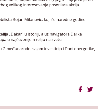
zbog velikog interesovanja posetilaca akcija
ilista Bojan Milanović, koji će naredne godine
elija „Dakar“ u istoriji, a uz navigatora Darka
tupa u najčuvenijem reliju na svetu.
. međunarodni sajam investicija i Dani energetike,