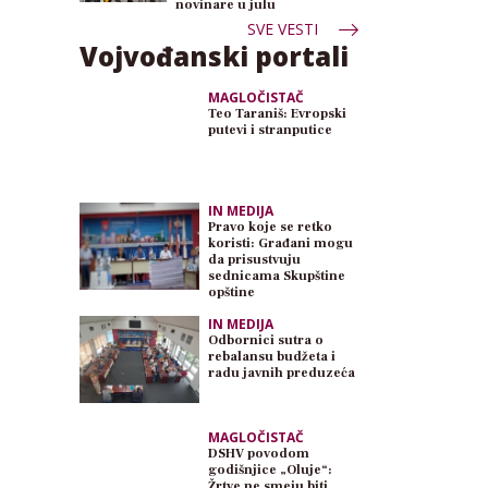
novinare u julu
SVE VESTI
Vojvođanski portali
MAGLOČISTAČ
Teo Taraniš: Evropski
putevi i stranputice
IN MEDIJA
Pravo koje se retko
koristi: Građani mogu
da prisustvuju
sednicama Skupštine
opštine
IN MEDIJA
Odbornici sutra o
rebalansu budžeta i
radu javnih preduzeća
MAGLOČISTAČ
DSHV povodom
godišnjice „Oluje“:
Žrtve ne smeju biti