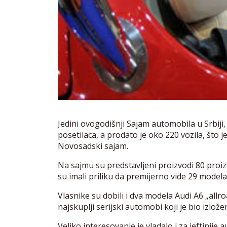
Jedini ovogodišnji Sajam automobila u Srbiji
posetilaca, a prodato je oko 220 vozila, što 
Novosadski sajam.
Na sajmu su predstavljeni proizvodi 80 proiz
su imali priliku da premijerno vide 29 modela
Vlasnike su dobili i dva modela Audi A6 „allro
najskuplji serijski automobi koji je bio izlož
Veliko interesovanje je vladalo i za jeftinije