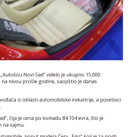
, „Autošou Novi Sad“ videlo je ukupno 15.000
je na nivou prošle godine, saopštio je danas
vođača iz oblasti automobilske industrije, a posetioci
.
ad“, čija je cena po komadu 84.104 evra, što je
en na sajmu.
 automobile, poput modela Ćery „Ego“ koji je za prvih