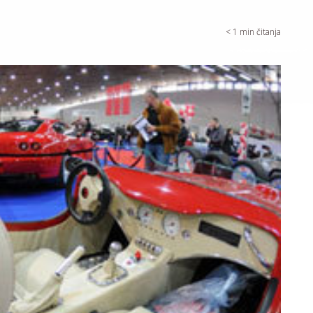
< 1
min čitanja