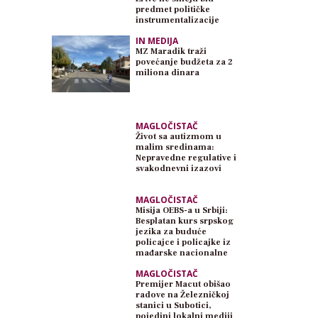
predmet političke
instrumentalizacije
IN MEDIJA
MZ Maradik traži
povećanje budžeta za 2
miliona dinara
MAGLOČISTAČ
Život sa autizmom u
malim sredinama:
Nepravedne regulative i
svakodnevni izazovi
MAGLOČISTAČ
Misija OEBS-a u Srbiji:
Besplatan kurs srpskog
jezika za buduće
policajce i policajke iz
mađarske nacionalne
zajednice
MAGLOČISTAČ
Premijer Macut obišao
radove na Železničkoj
stanici u Subotici,
pojedini lokalni mediji