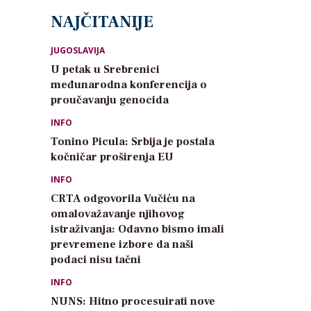
NAJČITANIJE
JUGOSLAVIJA
U petak u Srebrenici
međunarodna konferencija o
proučavanju genocida
INFO
Tonino Picula: Srbija je postala
kočničar proširenja EU
INFO
CRTA odgovorila Vučiću na
omalovažavanje njihovog
istraživanja: Odavno bismo imali
prevremene izbore da naši
podaci nisu tačni
INFO
NUNS: Hitno procesuirati nove