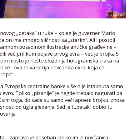
i novog „petaka“ u ruke – kojeg je guverner Mario
a on ima mnogo sličnosti sa „starim“. Ali i postoji
 tamnom pozadinom ilustracije antičke građevine –
dili već prilikom pojave prvog evra – već je brojka 5
rom mestu je nešto složenija hologramska traka na
ko se i ova nova serija novčanica evra, koja će
vropa“.
 Evropske centralne banke više nije istaknuta samo
u evro. Toliko „pisanije“ je negde trebalo nagurati pa
. Osim toga, do sada su samo veći apoeni brojku iznosa
nosti od ugla gledanja. Sad je i „petak“ dobio tu
kovanja.
kata – zapravo je poseban lak kojim je novčanica