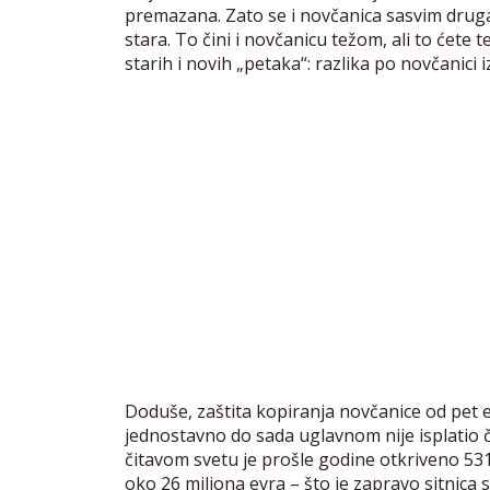
premazana. Zato se i novčanica sasvim druga
stara. To čini i novčanicu težom, ali to ćete te
starih i novih „petaka“: razlika po novčanici 
Doduše, zaštita kopiranja novčanice od pet e
jednostavno do sada uglavnom nije isplatio č
čitavom svetu je prošle godine otkriveno 53
oko 26 miliona evra – što je zapravo sitnica