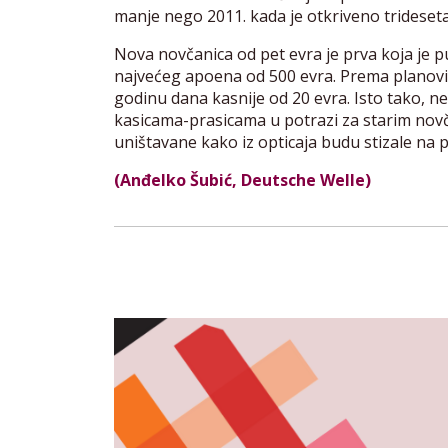
manje nego 2011. kada je otkriveno trideseta
Nova novčanica od pet evra je prva koja je pu
najvećeg apoena od 500 evra. Prema planovim
godinu dana kasnije od 20 evra. Isto tako, n
kasicama-prasicama u potrazi za starim novčan
uništavane kako iz opticaja budu stizale na 
(Anđelko Šubić, Deutsche Welle)