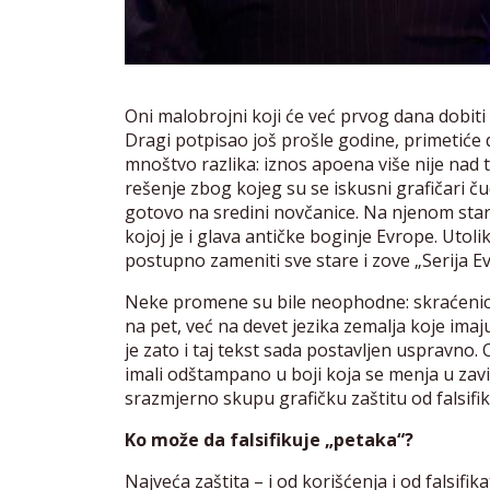
Oni malobrojni koji će već prvog dana dobit
Dragi potpisao još prošle godine, primetiće d
mnoštvo razlika: iznos apoena više nije nad
rešenje zbog kojeg su se iskusni grafičari ču
gotovo na sredini novčanice. Na njenom sta
kojoj je i glava antičke boginje Evrope. Utoli
postupno zameniti sve stare i zove „Serija E
Neke promene su bile neophodne: skraćenica
na pet, već na devet jezika zemalja koje imaj
je zato i taj tekst sada postavljen uspravno
imali odštampano u boji koja se menja u zavis
srazmjerno skupu grafičku zaštitu od falsifi
Ko može da falsifikuje „petaka“?
Najveća zaštita – i od korišćenja i od falsifi