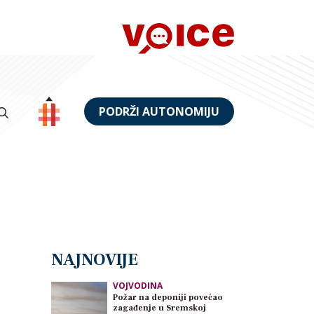
PODRŽI AUTONOMIJU
NAJNOVIJE
VOJVODINA
Požar na deponiji povećao
zagađenje u Sremskoj