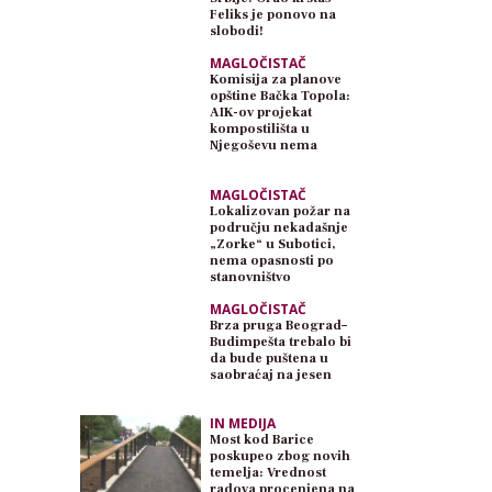
Feliks je ponovo na
slobodi!
MAGLOČISTAČ
Komisija za planove
opštine Bačka Topola:
AIK-ov projekat
kompostilišta u
Njegoševu nema
planski osnov
MAGLOČISTAČ
Lokalizovan požar na
području nekadašnje
„Zorke“ u Subotici,
nema opasnosti po
stanovništvo
MAGLOČISTAČ
Brza pruga Beograd–
Budimpešta trebalo bi
da bude puštena u
saobraćaj na jesen
IN MEDIJA
Most kod Barice
poskupeo zbog novih
temelja: Vrednost
radova procenjena na