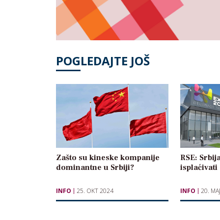
POGLEDAJTE JOŠ
Zašto su kineske kompanije
RSE: Srbij
dominantne u Srbiji?
isplaćivat
INFO
25. OKT 2024
INFO
20. MA