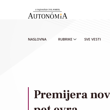
Skip to main content
NASLOVNA
RUBRIKE
SVE VESTI
Premijera nov
pet evra