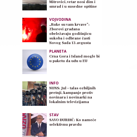
Mitrovici, vetar nosi dim i
smrad i u susedne opštine
VOJVODINA
„Ruke su vam krvave”:
Zborovi građana
obeležavaju godišnjicu
sukoba i odbrane časti
Novog Sada 13.avgusta
PLANETA
Crna Gora i Island mogle bi
u paketu da uđu u EU
INFO
NUNS: Jul – talas ozbiljnih
pretnji, kampanje protiv
novinara i novinarki na
lokalnim televizijama
STAV
SAVO ĐURĐIĆ: Ko nameće
selektivnu pravdu