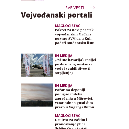
SVE VESTI
Vojvođanski portali
MAGLOČISTAČ
Pokret za novi početak
vojvođanskih Mađara
pozvao SVM da u Kuli
podrži studentsku listu
IN MEDIJA
„‘Vi ste havarija’: Inđijci
posle novog nestanka
vode izgubili živce (i
strpljenje)
IN MEDIJA
Požar na deponiji
podigao indeks
zagađenja u Mitrovici,
vetar odneo gusti dim
pravo u Voganj i Rumu
MAGLOČISTAČ
Društvo za zaštitu i
proučavanje ptica
Srbije: Orao krstaš