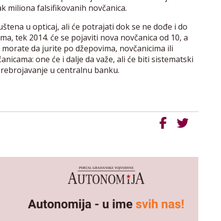
k miliona falsifikovanih novčanica.
štena u opticaj, ali će potrajati dok se ne dođe i do
a, tek 2014. će se pojaviti nova novčanica od 10, a
e morate da jurite po džepovima, novčanicima ili
icama: one će i dalje da važe, ali će biti sistematski
prebrojavanje u centralnu banku.