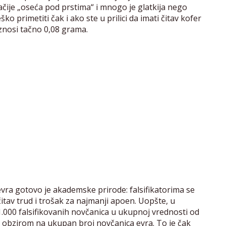
čije „oseća pod prstima“ i mnogo je glatkija nego
ško primetiti čak i ako ste u prilici da imati čitav kofer
iznosi tačno 0,08 grama.
vra gotovo je akademske prirode: falsifikatorima se
itav trud i trošak za najmanji apoen. Uopšte, u
1.000 falsifikovanih novčanica u ukupnoj vrednosti od
 s obzirom na ukupan broj novčanica evra. To je čak