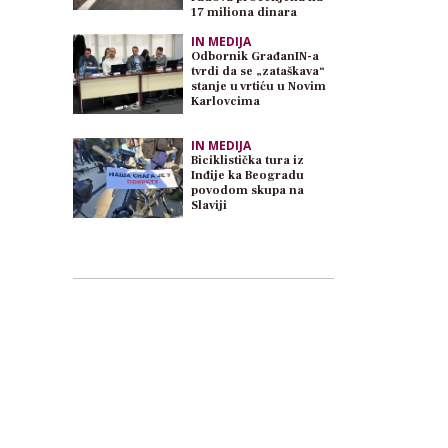
17 miliona dinara
IN MEDIJA
Odbornik GrađanIN-a
tvrdi da se „zataškava“
stanje u vrtiću u Novim
Karlovcima
IN MEDIJA
Biciklistička tura iz
Inđije ka Beogradu
povodom skupa na
Slaviji