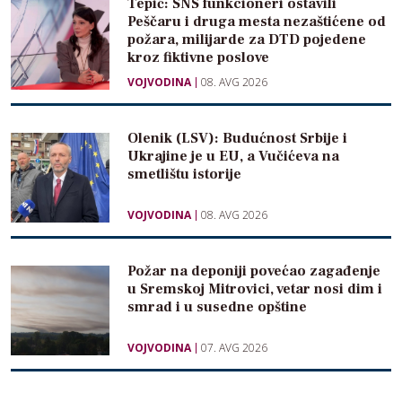
Tepić: SNS funkcioneri ostavili
Peščaru i druga mesta nezaštićene od
požara, milijarde za DTD pojedene
kroz fiktivne poslove
VOJVODINA
08. AVG 2026
Olenik (LSV): Budućnost Srbije i
Ukrajine je u EU, a Vučićeva na
smetlištu istorije
VOJVODINA
08. AVG 2026
Požar na deponiji povećao zagađenje
u Sremskoj Mitrovici, vetar nosi dim i
smrad i u susedne opštine
VOJVODINA
07. AVG 2026