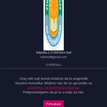
Sutjeska 2
21000 Novi Sad
ndnvns@gmail.com
O PORTALU
IMPRESUM
OBJAVI VEST
Ovaj veb sajt koristi kolačiće da bi unapredili
iskustvo korisnika. Molimo Vas da se upoznate sa
USLOVI KORIŠĆENJA
uslovima i pravilima korišćenja
.
Pretpostavljamo da je to u redu za Vas.
Prihvatam