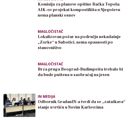
Komisija za planove opštine Bačka Topola:
AIK-ov projekat kompostilišta u Njegoševu
nema planski osnov
MAGLOČISTAČ
Lokalizovan požar na području nekadašnje
„Zorke“ u Subotici, nema opasnosti po
stanovništvo
MAGLOČISTAČ
Brza pruga Beograd–Budimpešta trebalo bi
da bude puštena u saobraćaj na jesen
IN MEDIJA
Odbornik GrađanIN-a tvrdi da se „zataškava“
stanje u vrtiću u Novim Karlovcima