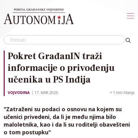
Skip to main content
Pokret GrađanIN traži
informacije o privođenju
učenika u PS Inđija
VOJVODINA
17. MAR 2025.
< 1
min čitanja
"Zatraženi su podaci o osnovu na kojem su
učenici privedeni, da li je među njima bilo
maloletnika, kao i da li su roditelji obavešteni
o tom postupku"