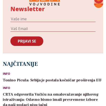
Newsletter
NAJČITANIJE
INFO
Tonino Picula: Srbija je postala kočničar proširenja EU
INFO
CRTA odgovorila Vučiću na omalovažavanje njihovog
istraživanja: Odavno bismo imali prevremene izbore
da naši podaci nisu tačni