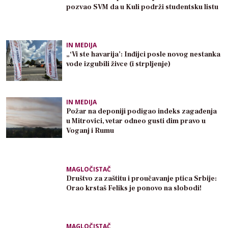
pozvao SVM da u Kuli podrži studentsku listu
IN MEDIJA
„‘Vi ste havarija’: Inđijci posle novog nestanka
vode izgubili živce (i strpljenje)
IN MEDIJA
Požar na deponiji podigao indeks zagađenja
u Mitrovici, vetar odneo gusti dim pravo u
Voganj i Rumu
MAGLOČISTAČ
Društvo za zaštitu i proučavanje ptica Srbije:
Orao krstaš Feliks je ponovo na slobodi!
MAGLOČISTAČ