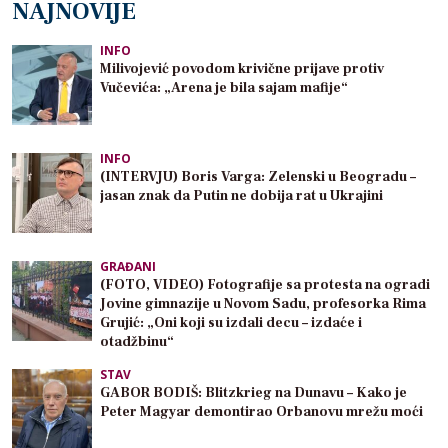
NAJNOVIJE
INFO
Milivojević povodom krivične prijave protiv
Vučevića: „Arena je bila sajam mafije“
INFO
(INTERVJU) Boris Varga: Zelenski u Beogradu –
jasan znak da Putin ne dobija rat u Ukrajini
GRAĐANI
(FOTO, VIDEO) Fotografije sa protesta na ogradi
Jovine gimnazije u Novom Sadu, profesorka Rima
Grujić: „Oni koji su izdali decu – izdaće i
otadžbinu“
STAV
GABOR BODIŠ: Blitzkrieg na Dunavu – Kako je
Peter Magyar demontirao Orbanovu mrežu moći