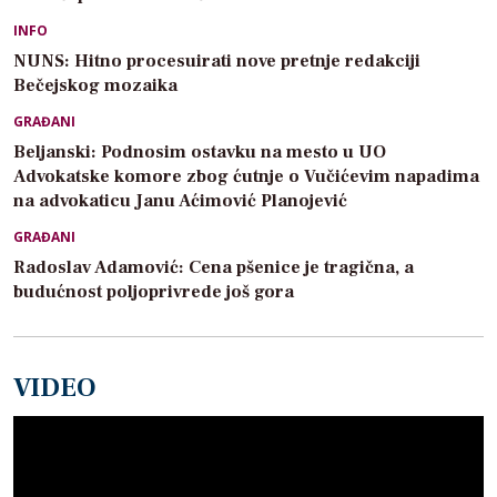
INFO
NUNS: Hitno procesuirati nove pretnje redakciji
Bečejskog mozaika
GRAĐANI
Beljanski: Podnosim ostavku na mesto u UO
Advokatske komore zbog ćutnje o Vučićevim napadima
na advokaticu Janu Aćimović Planojević
GRAĐANI
Radoslav Adamović: Cena pšenice je tragična, a
budućnost poljoprivrede još gora
VIDEO