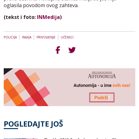
oglasila povodom ovog zahteva.
(tekst i foto:
INMedija
)
|
|
|
POLICIJA
INĐIJA
PRIVOĐENJE
UČENICI
POGLEDAJTE JOŠ