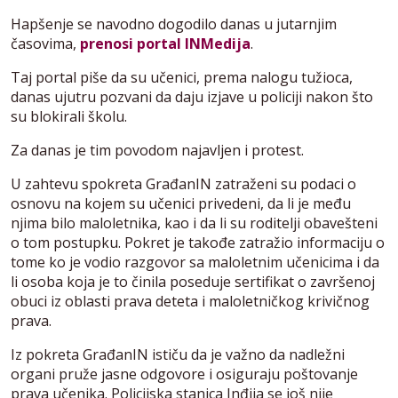
Hapšenje se navodno dogodilo danas u jutarnjim
časovima,
prenosi portal INMedija
.
Taj portal piše da su učenici, prema nalogu tužioca,
danas ujutru pozvani da daju izjave u policiji nakon što
su blokirali školu.
Za danas je tim povodom najavljen i protest.
U zahtevu spokreta GrađanIN zatraženi su podaci o
osnovu na kojem su učenici privedeni, da li je među
njima bilo maloletnika, kao i da li su roditelji obavešteni
o tom postupku. Pokret je takođe zatražio informaciju o
tome ko je vodio razgovor sa maloletnim učenicima i da
li osoba koja je to činila poseduje sertifikat o završenoj
obuci iz oblasti prava deteta i maloletničkog krivičnog
prava.
Iz pokreta GrađanIN ističu da je važno da nadležni
organi pruže jasne odgovore i osiguraju poštovanje
prava učenika. Policijska stanica Inđija se još nije