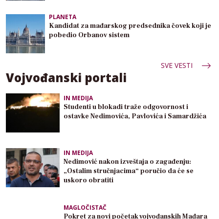
PLANETA
Kandidat za mađarskog predsednika čovek koji je
pobedio Orbanov sistem
SVE VESTI
Vojvođanski portali
IN MEDIJA
Studenti u blokadi traže odgovornost i
ostavke Nedimovića, Pavlovića i Samardžića
IN MEDIJA
Nedimović nakon izveštaja o zagađenju:
„Ostalim stručnjacima“ poručio da će se
uskoro obratiti
MAGLOČISTAČ
Pokret za novi početak vojvođanskih Mađara