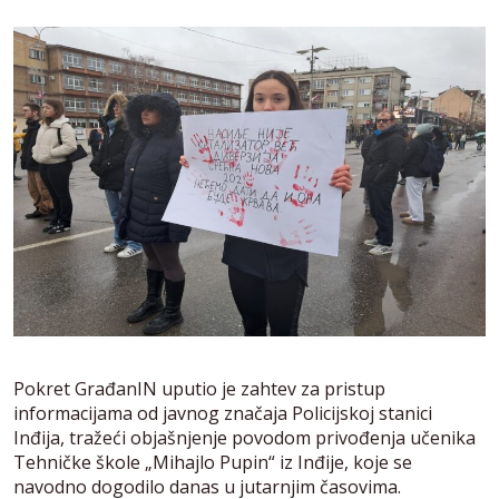
Pokret GrađanIN uputio je zahtev za pristup
informacijama od javnog značaja Policijskoj stanici
Inđija, tražeći objašnjenje povodom privođenja učenika
Tehničke škole „Mihajlo Pupin“ iz Inđije, koje se
navodno dogodilo danas u jutarnjim časovima.