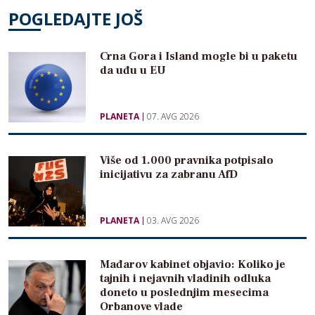
POGLEDAJTE JOŠ
Crna Gora i Island mogle bi u paketu
da uđu u EU
PLANETA
07. AVG 2026
Više od 1.000 pravnika potpisalo
inicijativu za zabranu AfD
PLANETA
03. AVG 2026
Mađarov kabinet objavio: Koliko je
tajnih i nejavnih vladinih odluka
doneto u poslednjim mesecima
Orbanove vlade