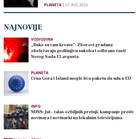
PLANETA
03. AVG 2026
NAJNOVIJE
VOJVODINA
„Ruke su vam krvave”: Zborovi građana
obeležavaju godišnjicu sukoba i odbrane časti
Novog Sada 13.avgusta
PLANETA
Crna Gora i Island mogle bi u paketu da uđu u EU
INFO
NUNS: Jul – talas ozbiljnih pretnji, kampanje protiv
novinara i novinarki na lokalnim televizijama