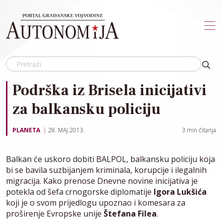
Skip to main content
Podrška iz Brisela inicijativi
za balkansku policiju
PLANETA
28. MAJ 2013.
3
min čitanja
Balkan će uskoro dobiti BALPOL, balkansku policiju koja
bi se bavila suzbijanjem kriminala, korupcije i ilegalnih
migracija. Kako prenose Dnevne novine inicijativa je
potekla od šefa crnogorske diplomatije
Igora Lukšića
koji je o svom prijedlogu upoznao i komesara za
proširenje Evropske unije
Štefana Filea
.