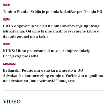
INFO
Tonino Picula: Srbija je postala kočničar proširenja EU
INFO
CRTA odgovorila Vučiću na omalovažavanje njihovog
istraživanja: Odavno bismo imali prevremene izbore
da naši podaci nisu tačni
INFO
NUNS: Hitno procesuirati nove pretnje redakciji
Bečejskog mozaika
GRAĐANI
Beljanski: Podnosim ostavku na mesto u UO
Advokatske komore zbog ćutnje o Vučićevim napadima
na advokaticu Janu Aćimović Planojević
VIDEO