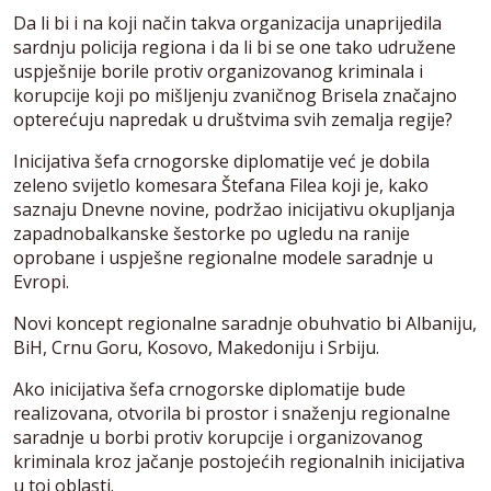
Da li bi i na koji način takva organizacija unaprijedila
sardnju policija regiona i da li bi se one tako udružene
uspješnije borile protiv organizovanog kriminala i
korupcije koji po mišljenju zvaničnog Brisela značajno
opterećuju napredak u društvima svih zemalja regije?
Inicijativa šefa crnogorske diplomatije već je dobila
zeleno svijetlo komesara Štefana Filea koji je, kako
saznaju Dnevne novine, podržao inicijativu okupljanja
zapadnobalkanske šestorke po ugledu na ranije
oprobane i uspješne regionalne modele saradnje u
Evropi.
Novi koncept regionalne saradnje obuhvatio bi Albaniju,
BiH, Crnu Goru, Kosovo, Makedoniju i Srbiju.
Ako inicijativa šefa crnogorske diplomatije bude
realizovana, otvorila bi prostor i snaženju regionalne
saradnje u borbi protiv korupcije i organizovanog
kriminala kroz jačanje postojećih regionalnih inicijativa
u toj oblasti.