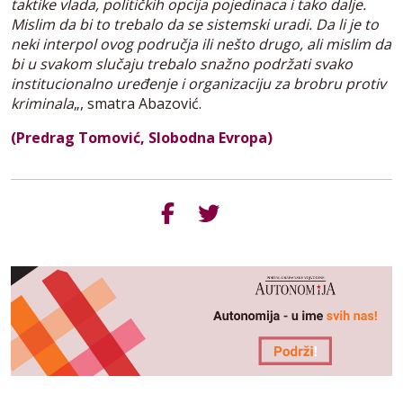
taktike vlada, političkih opcija pojedinaca i tako dalje.
Mislim da bi to trebalo da se sistemski uradi. Da li je to
neki interpol ovog područja ili nešto drugo, ali mislim da
bi u svakom slučaju trebalo snažno podržati svako
institucionalno uređenje i organizaciju za brobru protiv
kriminala
„, smatra Abazović.
(Predrag Tomović, Slobodna Evropa)