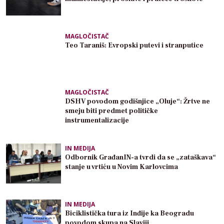
MAGLOČISTAČ
Teo Taraniš: Evropski putevi i stranputice
MAGLOČISTAČ
DSHV povodom godišnjice „Oluje“: Žrtve ne
smeju biti predmet političke
instrumentalizacije
IN MEDIJA
Odbornik GrađanIN-a tvrdi da se „zataškava“
stanje u vrtiću u Novim Karlovcima
IN MEDIJA
Biciklistička tura iz Inđije ka Beogradu
povodom skupa na Slaviji