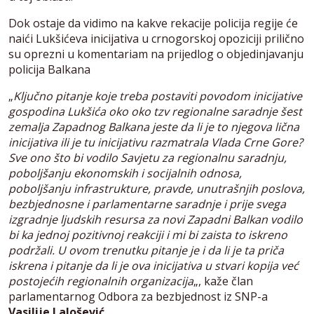
Dok ostaje da vidimo na kakve rekacije policija regije će
naići Lukšićeva inicijativa u crnogorskoj opoziciji prilično
su oprezni u komentariam na prijedlog o objedinjavanju
policija Balkana
„
Ključno pitanje koje treba postaviti povodom inicijative
gospodina Lukšića oko oko tzv regionalne saradnje šest
zemalja Zapadnog Balkana jeste da li je to njegova lična
inicijativa ili je tu inicijativu razmatrala Vlada Crne Gore?
Sve ono što bi vodilo Savjetu za regionalnu saradnju,
poboljšanju ekonomskih i socijalnih odnosa,
poboljšanju infrastrukture, pravde, unutrašnjih poslova,
bezbjednosne i parlamentarne saradnje i prije svega
izgradnje ljudskih resursa za novi Zapadni Balkan vodilo
bi ka jednoj pozitivnoj reakciji i mi bi zaista to iskreno
podržali. U ovom trenutku pitanje je i da li je ta priča
iskrena i pitanje da li je ova inicijativa u stvari kopija već
postojećih regionalnih organizacija
„, kaže član
parlamentarnog Odbora za bezbjednost iz SNP-a
Vasilije Lalošević
.