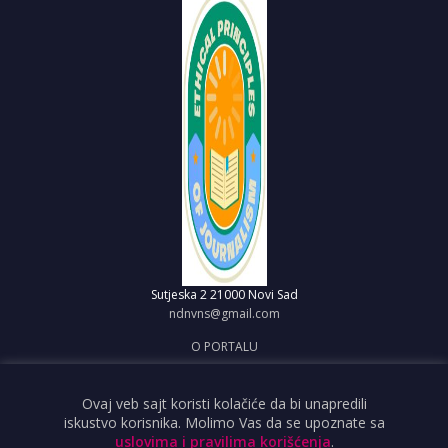
Sutjeska 2
21000 Novi Sad
ndnvns@gmail.com
O PORTALU
IMPRESUM
OBJAVI VEST
Ovaj veb sajt koristi kolačiće da bi unapredili
iskustvo korisnika. Molimo Vas da se upoznate sa
USLOVI KORIŠĆENJA
uslovima i pravilima korišćenja
.