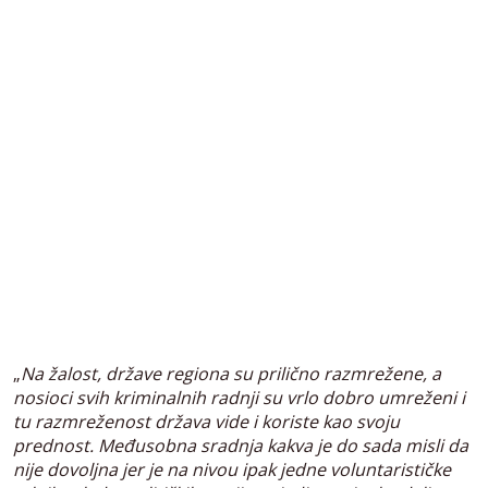
„
Na žalost, države regiona su prilično razmrežene, a
nosioci svih kriminalnih radnji su vrlo dobro umreženi i
tu razmreženost država vide i koriste kao svoju
prednost. Međusobna sradnja kakva je do sada misli da
nije dovoljna jer je na nivou ipak jedne voluntarističke