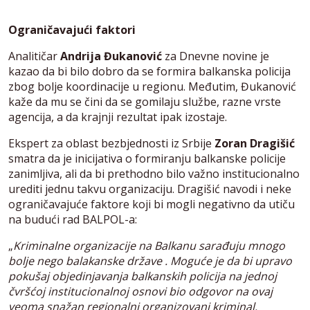
Ograničavajući faktori
Analitičar
Andrija Đukanović
za Dnevne novine je
kazao da bi bilo dobro da se formira balkanska policija
zbog bolje koordinacije u regionu. Međutim, Đukanović
kaže da mu se čini da se gomilaju službe, razne vrste
agencija, a da krajnji rezultat ipak izostaje.
Ekspert za oblast bezbjednosti iz Srbije
Zoran Dragišić
smatra da je inicijativa o formiranju balkanske policije
zanimljiva, ali da bi prethodno bilo važno institucionalno
urediti jednu takvu organizaciju. Dragišić navodi i neke
ograničavajuće faktore koji bi mogli negativno da utiču
na budući rad BALPOL-a:
„
Kriminalne organizacije na Balkanu sarađuju mnogo
bolje nego balakanske države . Moguće je da bi upravo
pokušaj objedinjavanja balkanskih policija na jednoj
čvršćoj institucionalnoj osnovi bio odgovor na ovaj
veoma snažan regionalni organizovani kriminal.