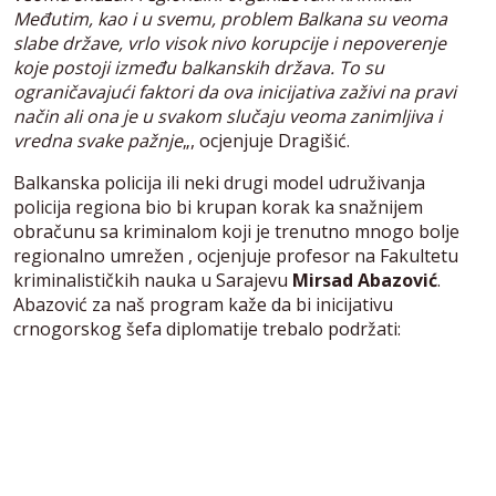
Međutim, kao i u svemu, problem Balkana su veoma
slabe države, vrlo visok nivo korupcije i nepoverenje
koje postoji između balkanskih država. To su
ograničavajući faktori da ova inicijativa zaživi na pravi
način ali ona je u svakom slučaju veoma zanimljiva i
vredna svake pažnje
„, ocjenjuje Dragišić.
Balkanska policija ili neki drugi model udruživanja
policija regiona bio bi krupan korak ka snažnijem
obračunu sa kriminalom koji je trenutno mnogo bolje
regionalno umrežen , ocjenjuje profesor na Fakultetu
kriminalističkih nauka u Sarajevu
Mirsad Abazović
.
Abazović za naš program kaže da bi inicijativu
crnogorskog šefa diplomatije trebalo podržati: