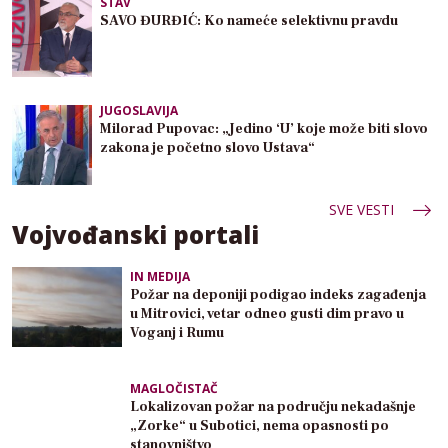
STAV
SAVO ĐURĐIĆ: Ko nameće selektivnu pravdu
JUGOSLAVIJA
Milorad Pupovac: „Jedino ‘U’ koje može biti slovo
zakona je početno slovo Ustava“
SVE VESTI
Vojvođanski portali
IN MEDIJA
Požar na deponiji podigao indeks zagađenja
u Mitrovici, vetar odneo gusti dim pravo u
Voganj i Rumu
MAGLOČISTAČ
Lokalizovan požar na području nekadašnje
„Zorke“ u Subotici, nema opasnosti po
stanovništvo