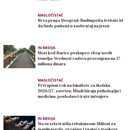
MAGLOČISTAČ
Brza pruga Beograd–Budimpešta trebalo bi
da bude puštena u saobraćaj na jesen
IN MEDIJA
Most kod Barice poskupeo zbog novih
temelja: Vrednost radova procenjena na 17
miliona dinara
MAGLOČISTAČ
Prvi upisni rok na fakultete za školsku
2026/27. završen: Mladi biraju psihologiju i
medicinu, poslodavci traže inženjere
IN MEDIJA
Šta su sela tražila rebalansom: Milioni za
manifestacije, proslave i prateće troškove