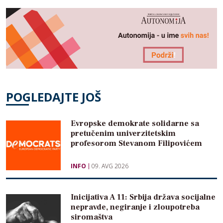
POGLEDAJTE JOŠ
Evropske demokrate solidarne sa
pretučenim univerzitetskim
profesorom Stevanom Filipovićem
INFO
09. AVG 2026
Inicijativa A 11: Srbija država socijalne
nepravde, negiranje i zloupotreba
siromaštva