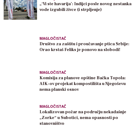
„‘Vi ste havarija’: Inđijci posle novog nestanka
vode izgubili živce (i strpljenje)
MAGLOČISTAČ
Društvo za zaštitu i proučavanje ptica Srbije:
Orao krstaš Feliks je ponovo na slobodi!
MAGLOČISTAČ
Komisija za planove opštine Bačka Topola:
AIK-ov projekat kompostilišta u Njegoševu
nema planski osnov
MAGLOČISTAČ
Lokalizovan požar na području nekadašnje
„Zorke“ u Subotici, nema opasnosti po
stanovništvo