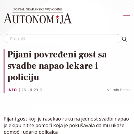
Skip to main content
Pijani povređeni gost sa
svadbe napao lekare i
policiju
INFO
26. JUL 2010.
< 1
min čitanja
Pijani gost koji je rasekao ruku na jednost svadbi napao
je ekipu hitne pomoći koja je pokušavala da mu ukaže
pomoć i udario policajca.