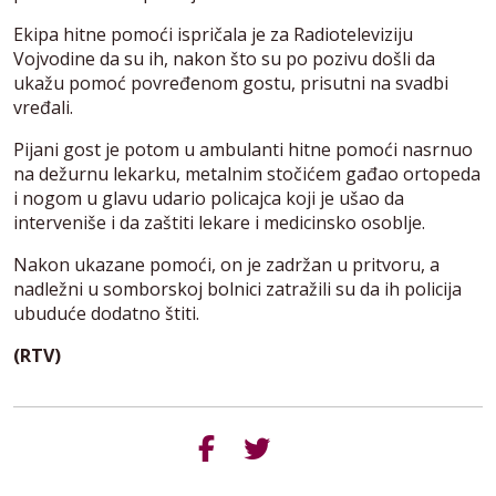
Ekipa hitne pomoći ispričala je za Radioteleviziju
Vojvodine da su ih, nakon što su po pozivu došli da
ukažu pomoć povređenom gostu, prisutni na svadbi
vređali.
Pijani gost je potom u ambulanti hitne pomoći nasrnuo
na dežurnu lekarku, metalnim stočićem gađao ortopeda
i nogom u glavu udario policajca koji je ušao da
interveniše i da zaštiti lekare i medicinsko osoblje.
Nakon ukazane pomoći, on je zadržan u pritvoru, a
nadležni u somborskoj bolnici zatražili su da ih policija
ubuduće dodatno štiti.
(RTV)