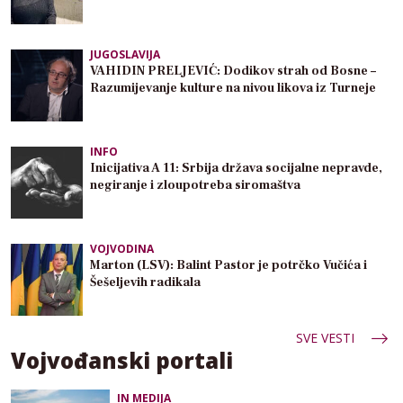
JUGOSLAVIJA
VAHIDIN PRELJEVIĆ: Dodikov strah od Bosne –
Razumijevanje kulture na nivou likova iz Turneje
INFO
Inicijativa A 11: Srbija država socijalne nepravde,
negiranje i zloupotreba siromaštva
VOJVODINA
Marton (LSV): Balint Pastor je potrčko Vučića i
Šešeljevih radikala
SVE VESTI
Vojvođanski portali
IN MEDIJA