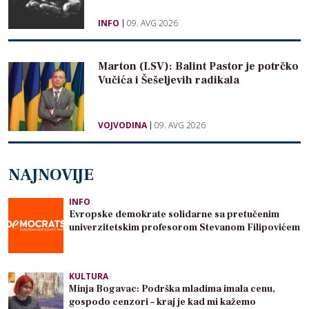
INFO
09. AVG 2026
Marton (LSV): Balint Pastor je potrčko
Vučića i Šešeljevih radikala
VOJVODINA
09. AVG 2026
NAJNOVIJE
INFO
Evropske demokrate solidarne sa pretučenim
univerzitetskim profesorom Stevanom Filipovićem
KULTURA
Minja Bogavac: Podrška mladima imala cenu,
gospodo cenzori – kraj je kad mi kažemo