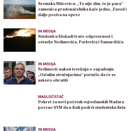
Sremska Mitrovica: „To nije dim, to je para“
zamenica gradonačelnika kaže jedno, Zavod i
dalje poziva na oprez
IN MEDIJA
Studenti u blokadi traže odgovornost i
ostavke Nedimovića, Pavlovića i Samardžića
IN MEDIJA
Nedimović nakon izveštaja o zagađenju:
„Ostalim stručnjacima“ poručio da će se
uskoro obratiti
MAGLOČISTAČ
Pokret za novi početak vojvođanskih Mađara
pozvao SVM da u Kuli podrži studentsku listu
IN MEDIJA