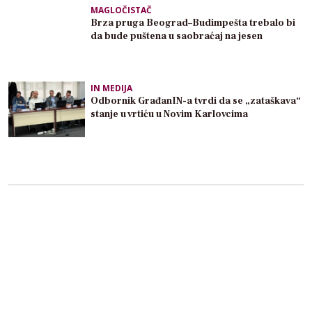
MAGLOČISTAČ
Brza pruga Beograd–Budimpešta trebalo bi
da bude puštena u saobraćaj na jesen
IN MEDIJA
Odbornik GrađanIN-a tvrdi da se „zataškava“
stanje u vrtiću u Novim Karlovcima