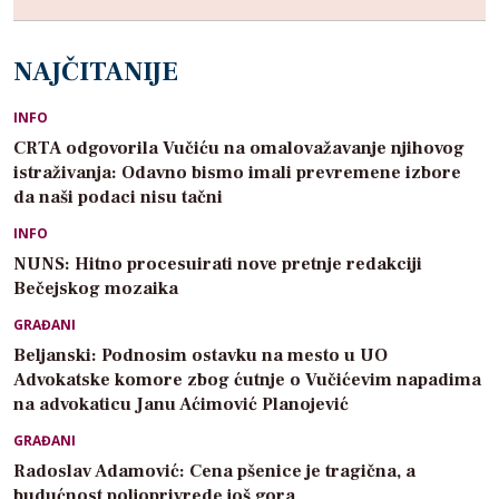
NAJČITANIJE
INFO
CRTA odgovorila Vučiću na omalovažavanje njihovog
istraživanja: Odavno bismo imali prevremene izbore
da naši podaci nisu tačni
INFO
NUNS: Hitno procesuirati nove pretnje redakciji
Bečejskog mozaika
GRAĐANI
Beljanski: Podnosim ostavku na mesto u UO
Advokatske komore zbog ćutnje o Vučićevim napadima
na advokaticu Janu Aćimović Planojević
GRAĐANI
Radoslav Adamović: Cena pšenice je tragična, a
budućnost poljoprivrede još gora