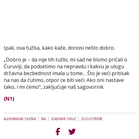
Ipak, ova tužba, kako kaže, donosi nešto dobro.
„Dobro je – da nije tih tužbi, mi sad ne bismo pričali o
Ćuruviji, da podsetimo na nepravdu i kakvu je ulogu
državna bezbednost imala u tome… Što je veći pritisak
na nas da ćutimo, otpor ce biti veći. Ako oni nastave
tako, i mi ćemo“, zaključuje naš sagovornik.
(N1)
|
|
|
ALEKSANDAR OLENIK
BIA
VLADIMIR ORLIĆ
ZLOUOTREBE