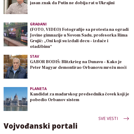
jasan znak da Putin ne dobija rat u Ukrajini
GRAĐANI
(FOTO, VIDEO) Fotografije sa protesta na ogradi
Jovine gimnazije u Novom Sadu, profesorka Rima
Grujić: „Oni koji su izdali decu – izdaće i
otadžbinu“
STAV
GABOR BODIŠ: Blitzkrieg na Dunavu – Kako je
Peter Magyar demontirao Orbanovu mrežu moći
PLANETA
Kandidat za mađarskog predsednika čovek koji je
pobedio Orbanov sistem
SVE VESTI
Vojvođanski portali