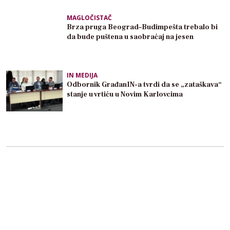
MAGLOČISTAČ
Brza pruga Beograd–Budimpešta trebalo bi
da bude puštena u saobraćaj na jesen
IN MEDIJA
Odbornik GrađanIN-a tvrdi da se „zataškava“
stanje u vrtiću u Novim Karlovcima