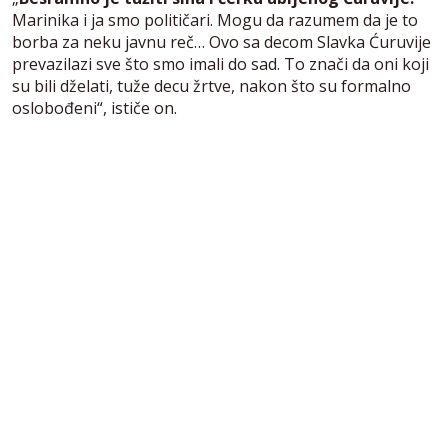
Marinika i ja smo političari. Mogu da razumem da je to
borba za neku javnu reč… Ovo sa decom Slavka Ćuruvije
prevazilazi sve što smo imali do sad. To znači da oni koji
su bili dželati, tuže decu žrtve, nakon što su formalno
oslobođeni“, ističe on.