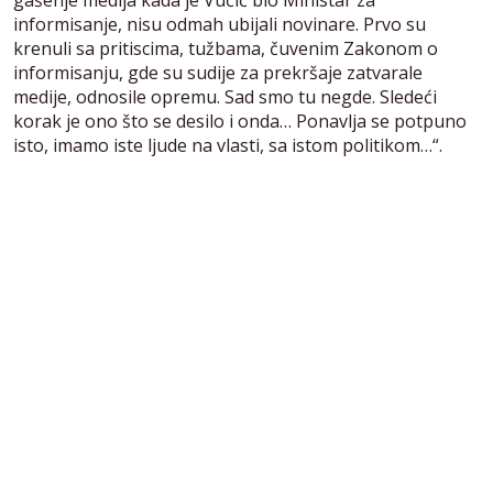
gašenje medija kada je Vučić bio Ministar za
informisanje, nisu odmah ubijali novinare. Prvo su
krenuli sa pritiscima, tužbama, čuvenim Zakonom o
informisanju, gde su sudije za prekršaje zatvarale
medije, odnosile opremu. Sad smo tu negde. Sledeći
korak je ono što se desilo i onda… Ponavlja se potpuno
isto, imamo iste ljude na vlasti, sa istom politikom…“.