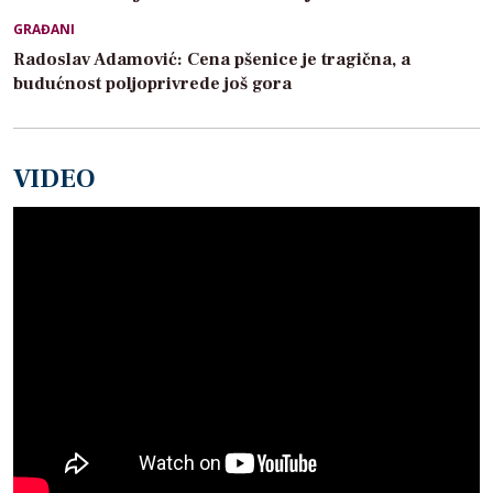
GRAĐANI
Radoslav Adamović: Cena pšenice je tragična, a
budućnost poljoprivrede još gora
VIDEO