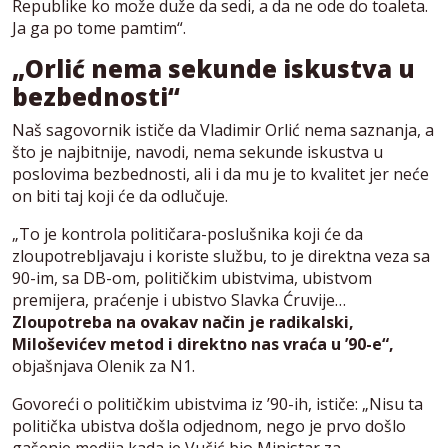
Republike ko može duže da sedi, a da ne ode do toaleta.
Ja ga po tome pamtim“.
„Orlić nema sekunde iskustva u
bezbednosti“
Naš sagovornik ističe da Vladimir Orlić nema saznanja, a
što je najbitnije, navodi, nema sekunde iskustva u
poslovima bezbednosti, ali i da mu je to kvalitet jer neće
on biti taj koji će da odlučuje.
„To je kontrola političara-poslušnika koji će da
zloupotrebljavaju i koriste službu, to je direktna veza sa
90-im, sa DB-om, političkim ubistvima, ubistvom
premijera, praćenje i ubistvo Slavka Ćruvije…
Zloupotreba na ovakav način je radikalski,
Miloševićev metod i direktno nas vraća u ’90-e“,
objašnjava Olenik za N1.
Govoreći o političkim ubistvima iz ’90-ih, ističe: „Nisu ta
politička ubistva došla odjednom, nego je prvo došlo