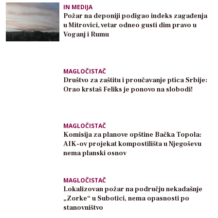
IN MEDIJA
Požar na deponiji podigao indeks zagađenja
u Mitrovici, vetar odneo gusti dim pravo u
Voganj i Rumu
MAGLOČISTAČ
Društvo za zaštitu i proučavanje ptica Srbije:
Orao krstaš Feliks je ponovo na slobodi!
MAGLOČISTAČ
Komisija za planove opštine Bačka Topola:
AIK-ov projekat kompostilišta u Njegoševu
nema planski osnov
MAGLOČISTAČ
Lokalizovan požar na području nekadašnje
„Zorke“ u Subotici, nema opasnosti po
stanovništvo