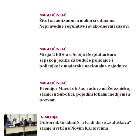
MAGLOČISTAČ
Život sa autizmom u malim sredinama:
Nepravedne regulative i svakodnevni izazovi
MAGLOČISTAČ
Misija OEBS-a u Srbiji: Besplatan kurs
srpskog jezika za buduće policajce i
policajke iz mađarske nacionalne zajednice
MAGLOČISTAČ
Premijer Macut obišao radove na Železničkoj
stanici u Subotici, pojedini lokalni mediji nisu
pozvani
IN MEDIJA
Odbornik GrađanIN-a tvrdi da se „zataškava“
stanje u vrtiću u Novim Karlovcima