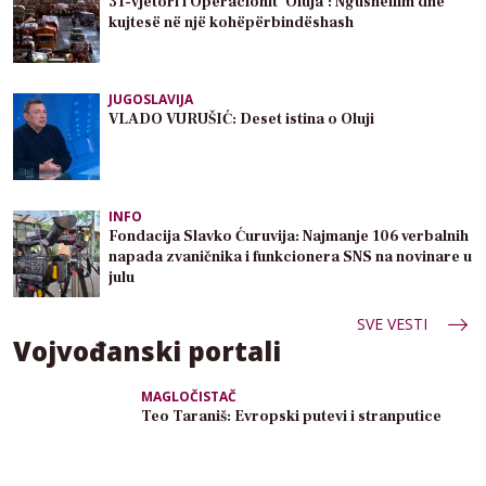
31-vjetori i Operacionit ‘Oluja’: Ngushëllim dhe
kujtesë në një kohëpërbindëshash
JUGOSLAVIJA
VLADO VURUŠIĆ: Deset istina o Oluji
INFO
Fondacija Slavko Ćuruvija: Najmanje 106 verbalnih
napada zvaničnika i funkcionera SNS na novinare u
julu
SVE VESTI
Vojvođanski portali
MAGLOČISTAČ
Teo Taraniš: Evropski putevi i stranputice