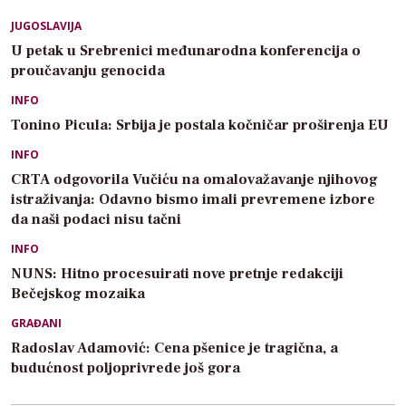
JUGOSLAVIJA
U petak u Srebrenici međunarodna konferencija o
proučavanju genocida
INFO
Tonino Picula: Srbija je postala kočničar proširenja EU
INFO
CRTA odgovorila Vučiću na omalovažavanje njihovog
istraživanja: Odavno bismo imali prevremene izbore
da naši podaci nisu tačni
INFO
NUNS: Hitno procesuirati nove pretnje redakciji
Bečejskog mozaika
GRAĐANI
Radoslav Adamović: Cena pšenice je tragična, a
budućnost poljoprivrede još gora