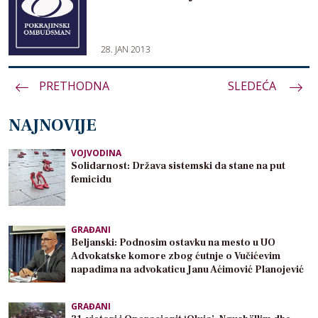
28. JAN 2013
PRETHODNA
Paginacija
SLEDEĆA
članaka
NAJNOVIJE
VOJVODINA
Solidarnost: Država sistemski da stane na put
femicidu
GRAĐANI
Beljanski: Podnosim ostavku na mesto u UO
Advokatske komore zbog ćutnje o Vučićevim
napadima na advokaticu Janu Aćimović Planojević
GRAĐANI