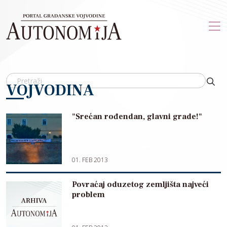
Skip to main content
VOJVODINA
"Srećan rođendan, glavni grade!"
01. FEB 2013
Povraćaj oduzetog zemljišta najveći
problem