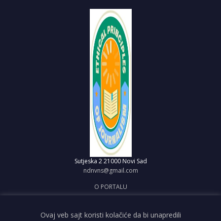
Sutjeska 2
21000 Novi Sad
ndnvns@gmail.com
O PORTALU
IMPRESUM
OBJAVI VEST
Ovaj veb sajt koristi kolačiće da bi unapredili