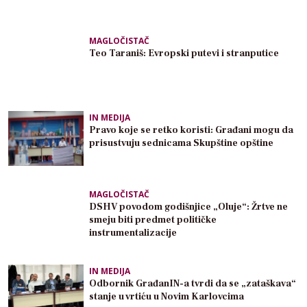
MAGLOČISTAČ
Teo Taraniš: Evropski putevi i stranputice
IN MEDIJA
Pravo koje se retko koristi: Građani mogu da
prisustvuju sednicama Skupštine opštine
MAGLOČISTAČ
DSHV povodom godišnjice „Oluje“: Žrtve ne
smeju biti predmet političke
instrumentalizacije
IN MEDIJA
Odbornik GrađanIN-a tvrdi da se „zataškava“
stanje u vrtiću u Novim Karlovcima