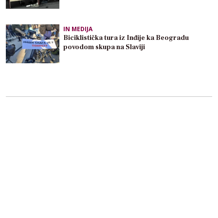
IN MEDIJA
Biciklistička tura iz Inđije ka Beogradu
povodom skupa na Slaviji