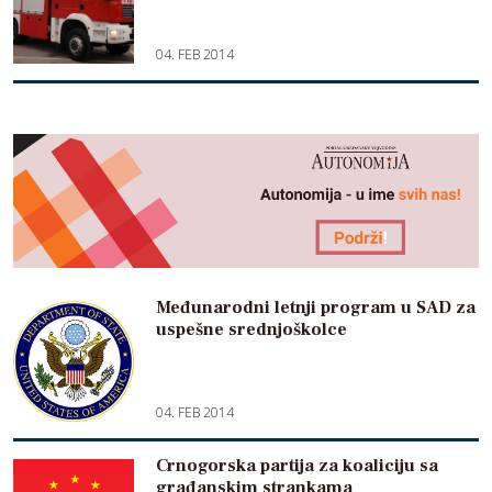
04. FEB 2014
Međunarodni letnji program u SAD za
uspešne srednjoškolce
04. FEB 2014
Crnogorska partija za koaliciju sa
građanskim strankama