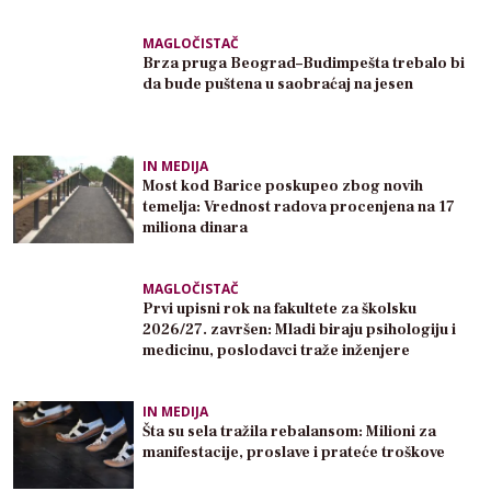
MAGLOČISTAČ
Brza pruga Beograd–Budimpešta trebalo bi
da bude puštena u saobraćaj na jesen
IN MEDIJA
Most kod Barice poskupeo zbog novih
temelja: Vrednost radova procenjena na 17
miliona dinara
MAGLOČISTAČ
Prvi upisni rok na fakultete za školsku
2026/27. završen: Mladi biraju psihologiju i
medicinu, poslodavci traže inženjere
IN MEDIJA
Šta su sela tražila rebalansom: Milioni za
manifestacije, proslave i prateće troškove