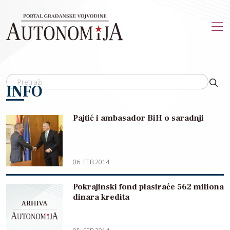
Skip to main content
INFO
Pajtić i ambasador BiH o saradnji
06. FEB 2014
Pokrajinski fond plasiraće 562 miliona
dinara kredita