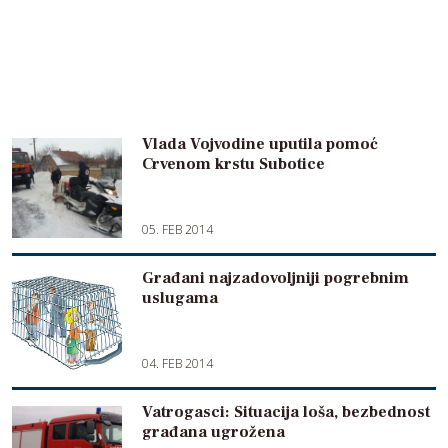
Vlada Vojvodine uputila pomoć
Crvenom krstu Subotice
05. FEB 2014
Građani najzadovoljniji pogrebnim
uslugama
04. FEB 2014
Vatrogasci: Situacija loša, bezbednost
građana ugrožena