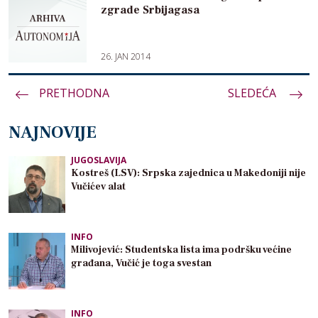
zgrade Srbijagasa
26. JAN 2014
PRETHODNA
Paginacija
SLEDEĆA
članaka
NAJNOVIJE
JUGOSLAVIJA
Kostreš (LSV): Srpska zajednica u Makedoniji nije
Vučićev alat
INFO
Milivojević: Studentska lista ima podršku većine
građana, Vučić je toga svestan
INFO