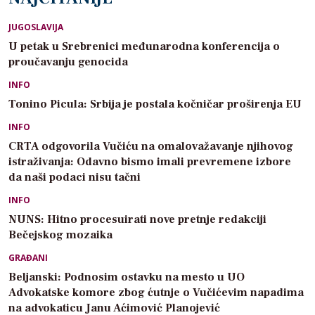
JUGOSLAVIJA
U petak u Srebrenici međunarodna konferencija o
proučavanju genocida
INFO
Tonino Picula: Srbija je postala kočničar proširenja EU
INFO
CRTA odgovorila Vučiću na omalovažavanje njihovog
istraživanja: Odavno bismo imali prevremene izbore
da naši podaci nisu tačni
INFO
NUNS: Hitno procesuirati nove pretnje redakciji
Bečejskog mozaika
GRAĐANI
Beljanski: Podnosim ostavku na mesto u UO
Advokatske komore zbog ćutnje o Vučićevim napadima
na advokaticu Janu Aćimović Planojević