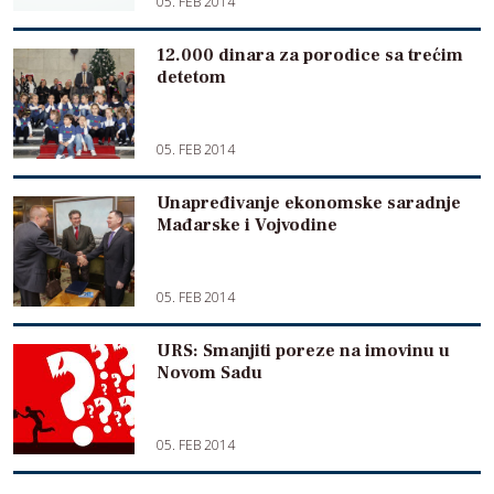
05. FEB 2014
12.000 dinara za porodice sa trećim
detetom
05. FEB 2014
Unapređivanje ekonomske saradnje
Mađarske i Vojvodine
05. FEB 2014
URS: Smanjiti poreze na imovinu u
Novom Sadu
05. FEB 2014