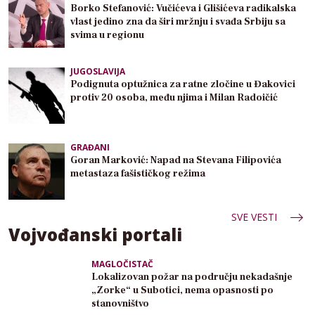
Borko Stefanović: Vučićeva i Glišićeva radikalska
vlast jedino zna da širi mržnju i svađa Srbiju sa
svima u regionu
JUGOSLAVIJA
Podignuta optužnica za ratne zločine u Đakovici
protiv 20 osoba, među njima i Milan Radoičić
GRAĐANI
Goran Marković: Napad na Stevana Filipovića
metastaza fašističkog režima
SVE VESTI
Vojvođanski portali
MAGLOČISTAČ
Lokalizovan požar na području nekadašnje
„Zorke“ u Subotici, nema opasnosti po
stanovništvo