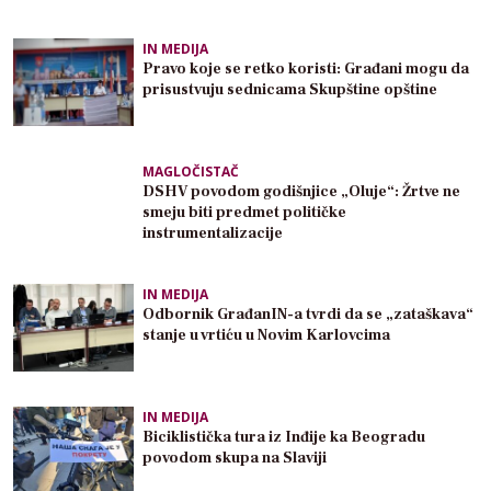
IN MEDIJA
Pravo koje se retko koristi: Građani mogu da
prisustvuju sednicama Skupštine opštine
MAGLOČISTAČ
DSHV povodom godišnjice „Oluje“: Žrtve ne
smeju biti predmet političke
instrumentalizacije
IN MEDIJA
Odbornik GrađanIN-a tvrdi da se „zataškava“
stanje u vrtiću u Novim Karlovcima
IN MEDIJA
Biciklistička tura iz Inđije ka Beogradu
povodom skupa na Slaviji