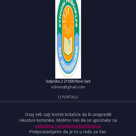
Sutjeska 2
21000 Novi Sad
ndnvns@gmail.com
O PORTALU
IMPRESUM
OBJAVI VEST
Ovaj veb sajt koristi kolačiće da bi unapredili
iskustvo korisnika. Molimo Vas da se upoznate sa
USLOVI KORIŠĆENJA
uslovima i pravilima korišćenja
.
Pretpostavljamo da je to u redu za Vas.