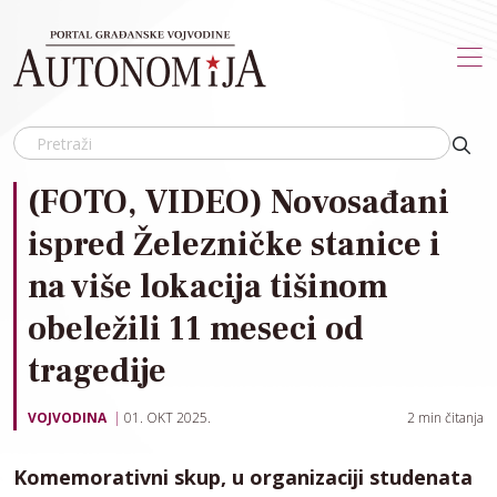
Skip to main content
(FOTO, VIDEO) Novosađani
ispred Železničke stanice i
na više lokacija tišinom
obeležili 11 meseci od
tragedije
VOJVODINA
01. OKT 2025.
2
min čitanja
Komemorativni skup, u organizaciji studenata