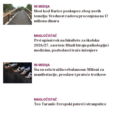
IN MEDIJA
Most kod Barice poskupeo zbog novih
temelja: Vrednost radova procenjena na 17
miliona dinara
MAGLOČISTAČ
Prvi upisni rok na fakultete za školsku
2026/27. završen: Mladi biraju psihologiju i
medicinu, poslodavci traže inženjere
IN MEDIJA
Šta su sela tražila rebalansom: Milioni za
manifestacije, proslave i prateće troškove
MAGLOČISTAČ
Teo Taraniš: Evropski putevi i stranputice