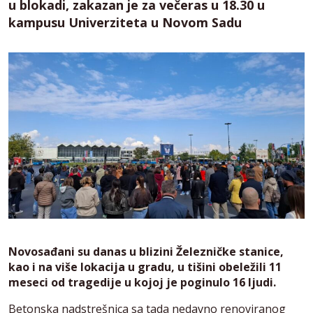
u blokadi, zakazan je za večeras u 18.30 u
kampusu Univerziteta u Novom Sadu
Novosađani su danas u blizini Železničke stanice,
kao i na više lokacija u gradu, u tišini obeležili 11
meseci od tragedije u kojoj je poginulo 16 ljudi.
Betonska nadstrešnica sa tada nedavno renoviranog