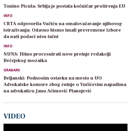
Tonino Picula: Srbija je postala kočničar proširenja EU
INFO
CRTA odgovorila Vučiću na omalovažavanje njihovog
istraživanja: Odavno bismo imali prevremene izbore
da naši podaci nisu tačni
INFO
NUNS: Hitno procesuirati nove pretnje redakciji
Bečejskog mozaika
GRAĐANI
Beljanski: Podnosim ostavku na mesto u UO
Advokatske komore zbog ćutnje o Vučićevim napadima
na advokaticu Janu Aćimović Planojević
VIDEO