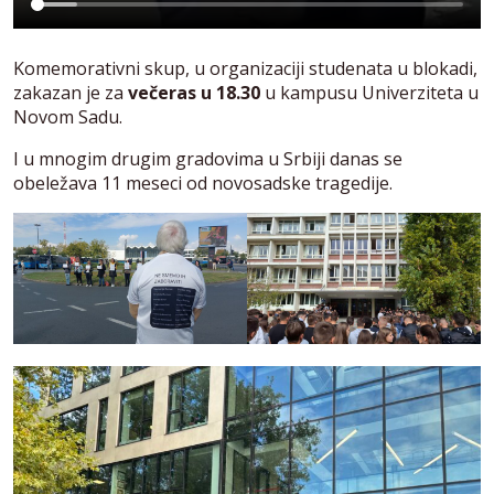
Komemorativni skup, u organizaciji studenata u blokadi,
zakazan je za
večeras u 18.30
u kampusu Univerziteta u
Novom Sadu.
I u mnogim drugim gradovima u Srbiji danas se
obeležava 11 meseci od novosadske tragedije.