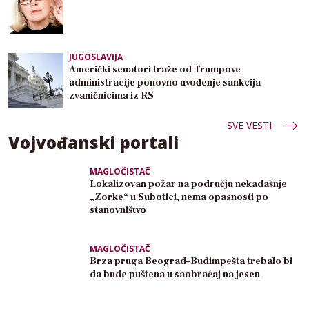
JUGOSLAVIJA
Američki senatori traže od Trumpove
administracije ponovno uvođenje sankcija
zvaničnicima iz RS
SVE VESTI
Vojvođanski portali
MAGLOČISTAČ
Lokalizovan požar na području nekadašnje
„Zorke“ u Subotici, nema opasnosti po
stanovništvo
MAGLOČISTAČ
Brza pruga Beograd–Budimpešta trebalo bi
da bude puštena u saobraćaj na jesen