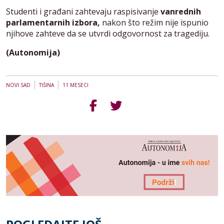
Studenti i građani zahtevaju raspisivanje
vanrednih
parlamentarnih izbora,
nakon što režim nije ispunio
njihove zahteve da se utvrdi odgovornost za tragediju.
(Autonomija)
|
|
NOVI SAD
TIŠINA
11 MESECI