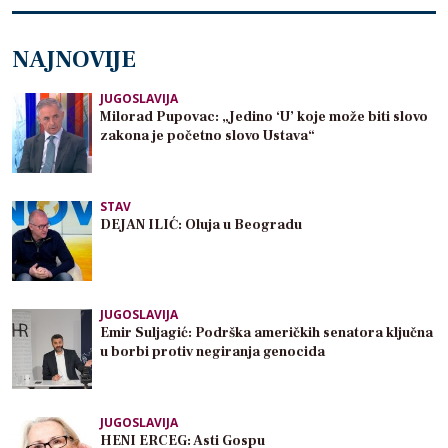
NAJNOVIJE
JUGOSLAVIJA
Milorad Pupovac: „Jedino ‘U’ koje može biti slovo
zakona je početno slovo Ustava“
STAV
DEJAN ILIĆ: Oluja u Beogradu
JUGOSLAVIJA
Emir Suljagić: Podrška američkih senatora ključna
u borbi protiv negiranja genocida
JUGOSLAVIJA
HENI ERCEG: Asti Gospu