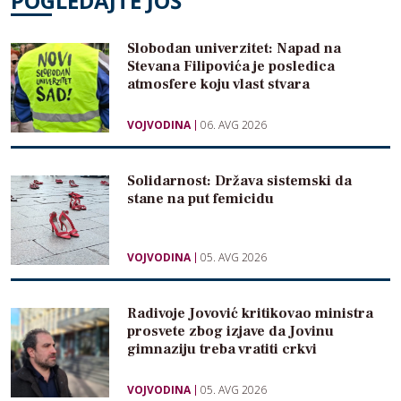
POGLEDAJTE JOŠ
Slobodan univerzitet: Napad na
Stevana Filipovića je posledica
atmosfere koju vlast stvara
VOJVODINA
06. AVG 2026
Solidarnost: Država sistemski da
stane na put femicidu
VOJVODINA
05. AVG 2026
Radivoje Jovović kritikovao ministra
prosvete zbog izjave da Jovinu
gimnaziju treba vratiti crkvi
VOJVODINA
05. AVG 2026