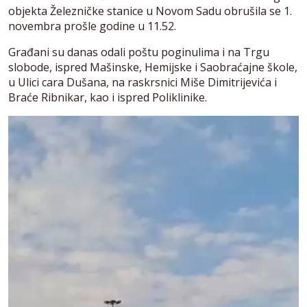
objekta Železničke stanice u Novom Sadu obrušila se 1.
novembra prošle godine u 11.52.
Građani su danas odali poštu poginulima i na Trgu
slobode, ispred Mašinske, Hemijske i Saobraćajne škole,
u Ulici cara Dušana, na raskrsnici Miše Dimitrijevića i
Braće Ribnikar, kao i ispred Poliklinike.