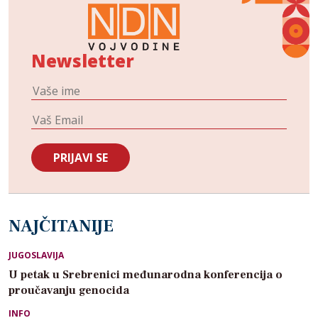
Newsletter
NAJČITANIJE
JUGOSLAVIJA
U petak u Srebrenici međunarodna konferencija o
proučavanju genocida
INFO