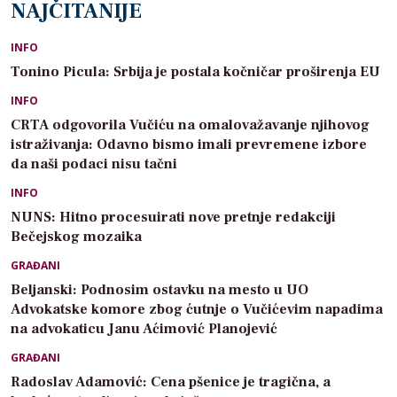
NAJČITANIJE
INFO
Tonino Picula: Srbija je postala kočničar proširenja EU
INFO
CRTA odgovorila Vučiću na omalovažavanje njihovog
istraživanja: Odavno bismo imali prevremene izbore
da naši podaci nisu tačni
INFO
NUNS: Hitno procesuirati nove pretnje redakciji
Bečejskog mozaika
GRAĐANI
Beljanski: Podnosim ostavku na mesto u UO
Advokatske komore zbog ćutnje o Vučićevim napadima
na advokaticu Janu Aćimović Planojević
GRAĐANI
Radoslav Adamović: Cena pšenice je tragična, a