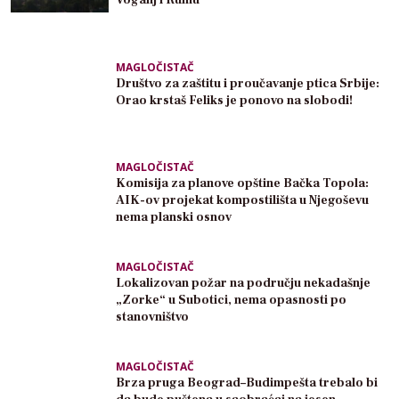
MAGLOČISTAČ
Društvo za zaštitu i proučavanje ptica Srbije:
Orao krstaš Feliks je ponovo na slobodi!
MAGLOČISTAČ
Komisija za planove opštine Bačka Topola:
AIK-ov projekat kompostilišta u Njegoševu
nema planski osnov
MAGLOČISTAČ
Lokalizovan požar na području nekadašnje
„Zorke“ u Subotici, nema opasnosti po
stanovništvo
MAGLOČISTAČ
Brza pruga Beograd–Budimpešta trebalo bi