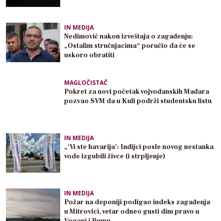
IN MEDIJA
Nedimović nakon izveštaja o zagađenju:
„Ostalim stručnjacima“ poručio da će se
uskoro obratiti
MAGLOČISTAČ
Pokret za novi početak vojvođanskih Mađara
pozvao SVM da u Kuli podrži studentsku listu
IN MEDIJA
„‘Vi ste havarija’: Inđijci posle novog nestanka
vode izgubili živce (i strpljenje)
IN MEDIJA
Požar na deponiji podigao indeks zagađenja
u Mitrovici, vetar odneo gusti dim pravo u
Voganj i Rumu