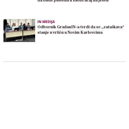
da bude puštena u saobraćaj na jesen
IN MEDIJA
Odbornik GrađanIN-a tvrdi da se „zataškava“
stanje u vrtiću u Novim Karlovcima