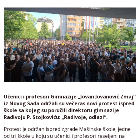
Učenici i profesori Gimnazije „Jovan Jovanović Zmaj“
iz Novog Sada održali su večeras novi protest ispred
škole sa kojeg su poručili direktoru gimnazije
Radivoju P. Stojkoviću: „Radivoje, odlazi“.
Protest je održan ispred zgrade Mašinske škole, jedne
od tri škole u koju su učenici i profesori raseljeni na