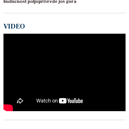
budućnost poljoprivrede još gora
VIDEO