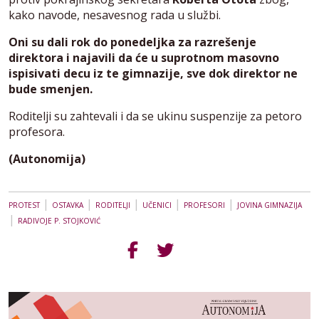
kako navode, nesavesnog rada u službi.
Oni su dali rok do ponedeljka za razrešenje
direktora i najavili da će u suprotnom masovno
ispisivati decu iz te gimnazije, sve dok direktor ne
bude smenjen.
Roditelji su zahtevali i da se ukinu suspenzije za petoro
profesora.
(Autonomija)
|
|
|
|
|
PROTEST
OSTAVKA
RODITELJI
UČENICI
PROFESORI
JOVINA GIMNAZIJA
|
RADIVOJE P. STOJKOVIĆ