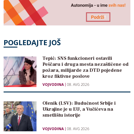
POGLEDAJTE JOŠ
Tepić: SNS funkcioneri ostavili
Peščaru i druga mesta nezaštićene od
požara, milijarde za DTD pojedene
kroz fiktivne poslove
VOJVODINA
08. AVG 2026
Olenik (LSV): Budućnost Srbije i
Ukrajine je u EU, a Vučićeva na
smetlištu istorije
VOJVODINA
08. AVG 2026