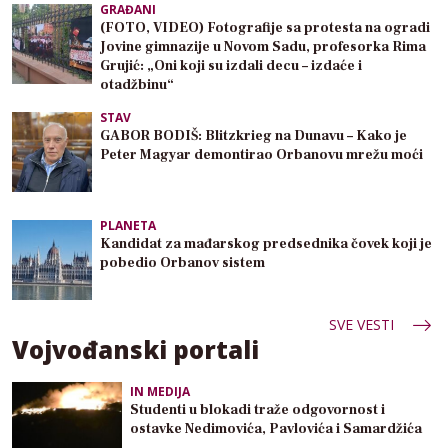
GRAĐANI
(FOTO, VIDEO) Fotografije sa protesta na ogradi
Jovine gimnazije u Novom Sadu, profesorka Rima
Grujić: „Oni koji su izdali decu – izdaće i
otadžbinu“
STAV
GABOR BODIŠ: Blitzkrieg na Dunavu – Kako je
Peter Magyar demontirao Orbanovu mrežu moći
PLANETA
Kandidat za mađarskog predsednika čovek koji je
pobedio Orbanov sistem
SVE VESTI
Vojvođanski portali
IN MEDIJA
Studenti u blokadi traže odgovornost i
ostavke Nedimovića, Pavlovića i Samardžića