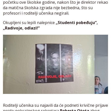
početku ove školske godine, nakon što je direktor rekao
da matična školska zgrada nije bezbedna, što su
profesori i roditelji učenika negirali.
Okupljeni su lepili nalepnice
„Studenti pobeđuju“,
„Radivoje, odlazi!“
Roditelji učenika su najavili da će podneti krivične prijave
protiv pokrajinskog sekretara
Roberta Otota
zbog,