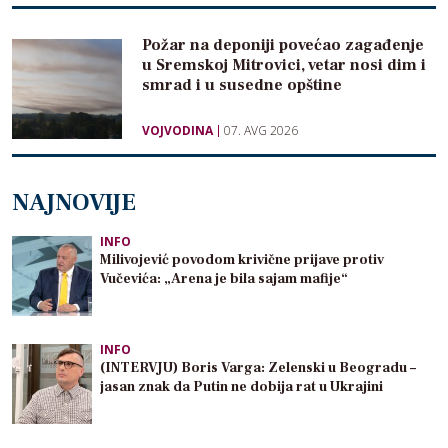
Požar na deponiji povećao zagađenje
u Sremskoj Mitrovici, vetar nosi dim i
smrad i u susedne opštine
VOJVODINA
07. AVG 2026
NAJNOVIJE
INFO
Milivojević povodom krivične prijave protiv
Vučevića: „Arena je bila sajam mafije“
INFO
(INTERVJU) Boris Varga: Zelenski u Beogradu –
jasan znak da Putin ne dobija rat u Ukrajini