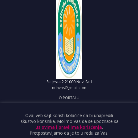
Sutjeska 2
21000 Novi Sad
ndnvns@gmail.com
O PORTALU
IMPRESUM
OBJAVI VEST
Ovaj veb sajt koristi kolačiće da bi unapredili
iskustvo korisnika. Molimo Vas da se upoznate sa
USLOVI KORIŠĆENJA
uslovima i pravilima korišćenja
.
Pretpostavljamo da je to u redu za Vas.