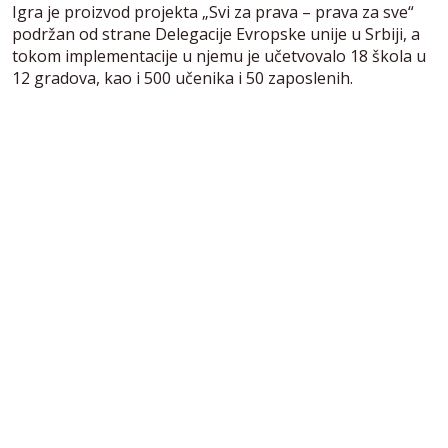
Igra je proizvod projekta „Svi za prava – prava za sve“
podržan od strane Delegacije Evropske unije u Srbiji, a
tokom implementacije u njemu je učetvovalo 18 škola u
12 gradova, kao i 500 učenika i 50 zaposlenih.