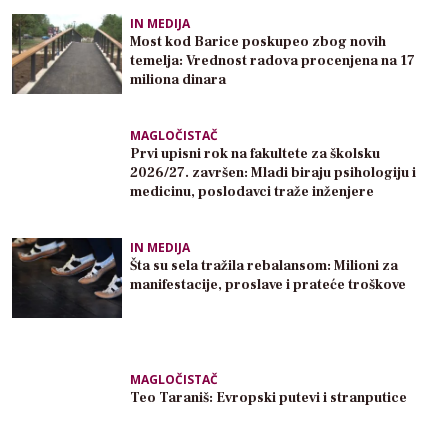
IN MEDIJA
Most kod Barice poskupeo zbog novih
temelja: Vrednost radova procenjena na 17
miliona dinara
MAGLOČISTAČ
Prvi upisni rok na fakultete za školsku
2026/27. završen: Mladi biraju psihologiju i
medicinu, poslodavci traže inženjere
IN MEDIJA
Šta su sela tražila rebalansom: Milioni za
manifestacije, proslave i prateće troškove
MAGLOČISTAČ
Teo Taraniš: Evropski putevi i stranputice