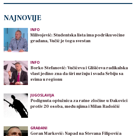
NAJNOVIJE
INFO
Milivojević: Studentska lista ima podršku većine
građana, Vučić je toga svestan
INFO
Borko Stefanović: Vučićeva i Glišićeva radikalska
vlast jedino zna da širi mržnju i svađa Srbiju sa
svima u regionu
JUGOSLAVIJA
Podignuta optužnica za ratne zločine u Đakovici
protiv 20 osoba, među njima i Milan Radoičić
GRAĐANI
Goran Marković: Napad na Stevana Filipovića