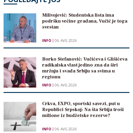
Milivojević: Studentska lista ima
podršku većine građana, Vučić je toga
svestan
INFO
06. AVG 2026
Borko Stefanović: Vučićeva i Glišićeva
radikalska vlast jedino zna da širi
mržnju i svađa Srbiju sa svima u
regionu
INFO
06. AVG 2026
Crkva, EXPO, sportski savezi, put u
Republici Srpskoj: Na šta Srbija troši
milione iz budžetske rezerve?
INFO
06. AVG 2026