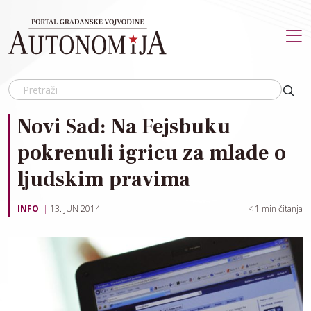
Skip to main content
Novi Sad: Na Fejsbuku
pokrenuli igricu za mlade o
ljudskim pravima
INFO
13. JUN 2014.
< 1
min čitanja