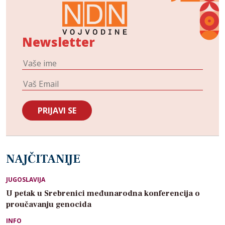
Newsletter
NAJČITANIJE
JUGOSLAVIJA
U petak u Srebrenici međunarodna konferencija o
proučavanju genocida
INFO