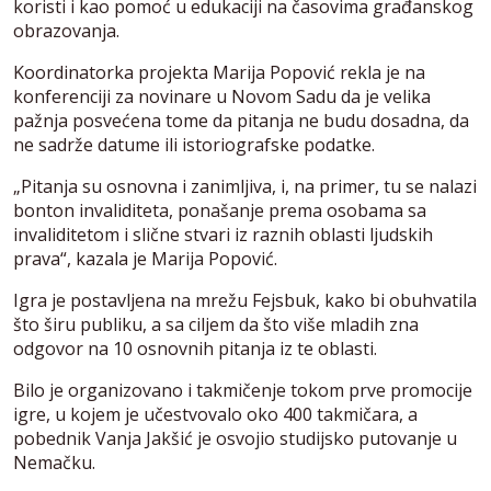
koristi i kao pomoć u edukaciji na časovima građanskog
obrazovanja.
Koordinatorka projekta Marija Popović rekla je na
konferenciji za novinare u Novom Sadu da je velika
pažnja posvećena tome da pitanja ne budu dosadna, da
ne sadrže datume ili istoriografske podatke.
„Pitanja su osnovna i zanimljiva, i, na primer, tu se nalazi
bonton invaliditeta, ponašanje prema osobama sa
invaliditetom i slične stvari iz raznih oblasti ljudskih
prava“, kazala je Marija Popović.
Igra je postavljena na mrežu Fejsbuk, kako bi obuhvatila
što širu publiku, a sa ciljem da što više mladih zna
odgovor na 10 osnovnih pitanja iz te oblasti.
Bilo je organizovano i takmičenje tokom prve promocije
igre, u kojem je učestvovalo oko 400 takmičara, a
pobednik Vanja Jakšić je osvojio studijsko putovanje u
Nemačku.