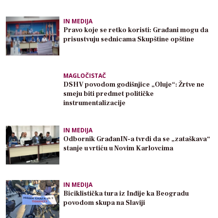
IN MEDIJA
Pravo koje se retko koristi: Građani mogu da
prisustvuju sednicama Skupštine opštine
MAGLOČISTAČ
DSHV povodom godišnjice „Oluje“: Žrtve ne
smeju biti predmet političke
instrumentalizacije
IN MEDIJA
Odbornik GrađanIN-a tvrdi da se „zataškava“
stanje u vrtiću u Novim Karlovcima
IN MEDIJA
Biciklistička tura iz Inđije ka Beogradu
povodom skupa na Slaviji