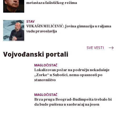
metastaza fašističkog režima
STAV
VUKAŠIN MILIĆEVIĆ: Jovina gimnazija u raljama
vudu pravoslavlja
SVE VESTI
Vojvođanski portali
MAGLOČISTAČ
Lokalizovan požar na području nekadašnje
„Zorke“ u Subotici, nema opasnosti po
stanovništvo
MAGLOČISTAČ
Brza pruga Beograd–Budimpešta trebalo bi
da bude puštena u saobraćaj na jesen