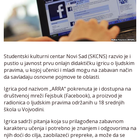
Studentski kulturni centar Novi Sad (SKCNS) razvio je i
pustio u javnost prvu onlajn didaktičku igricu o ljudskim
pravima, u kojoj učenici i mladi mogu na zabavan način
da savladaju osnovne pojmove te oblasti.
Igrica pod nazivom „ARRA“ pokrenuta je i dostupna na
društvenoj mreži Fejsbuk (Facebook), a proizvod je
radionica o ljudskim pravima održanih u 18 srednjih
škola u Vojvodini.
Igrica sadrži pitanja koja su prilagođena zabavnom
karakteru učenja i potrebno je znanjem i odgovorima na
njih doći do cilja, zaobilazeći prepreke, a može da se