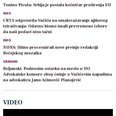
Tonino Picula: Srbija je postala kočničar proširenja EU
INFO
CRTA odgovorila Vučiću na omalovažavanje njihovog
istraživanja: Odavno bismo imali prevremene izbore
da naši podaci nisu tačni
INFO
NUNS: Hitno procesuirati nove pretnje redakciji
Bečejskog mozaika
GRAĐANI
Beljanski: Podnosim ostavku na mesto u UO
Advokatske komore zbog ćutnje o Vučićevim napadima
na advokaticu Janu Aćimović Planojević
VIDEO