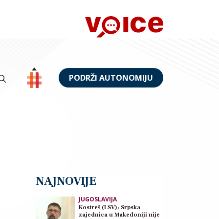
PODRŽI AUTONOMIJU
NAJNOVIJE
JUGOSLAVIJA
Kostreš (LSV): Srpska
zajednica u Makedoniji nije