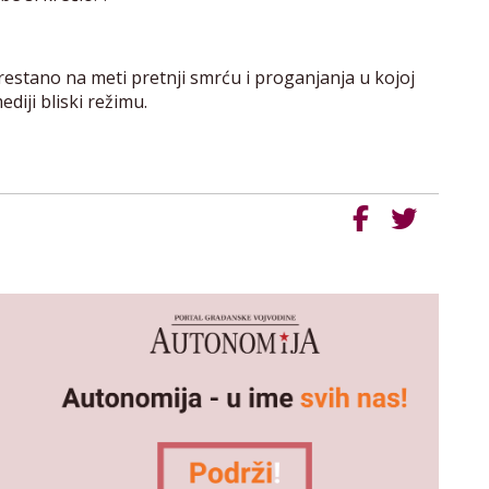
restano na meti pretnji smrću i proganjanja u kojoj
ediji bliski režimu.