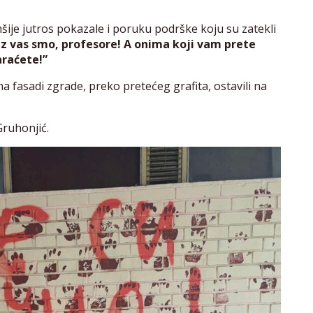
ije jutros pokazale i poruku podrške koju su zatekli
z vas smo, profesore! A onima koji vam prete
raćete!”
a fasadi zgrade, preko pretećeg grafita, ostavili na
Gruhonjić.