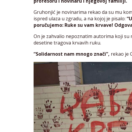
profesoru i novinaru i njegovoj familiji.
Gruhonjić je novinarima rekao da su mu komš
ispred ulaza u zgradu, a na kojoj je pisalo:
“U
poručujemo: Ruke su vam krvave! Odgova
On je zahvalio nepoznatim autorima koji su n
desetine tragova krvavih ruku.
“Solidarnost nam mnogo znači”,
rekao je 