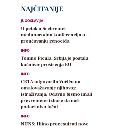
NAJČITANIJE
JUGOSLAVIJA
U petak u Srebrenici
međunarodna konferencija o
proučavanju genocida
INFO
Tonino Picula: Srbija je postala
kočničar proširenja EU
INFO
CRTA odgovorila Vučiću na
omalovažavanje njihovog
istraživanja: Odavno bismo imali
prevremene izbore da naši
podaci nisu tačni
INFO
NUNS: Hitno procesuirati nove