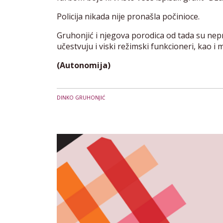
Policija nikada nije pronašla počinioce.
Gruhonjić i njegova porodica od tada su nep
učestvuju i viski režimski funkcioneri, kao i m
(Autonomija)
DINKO GRUHONJIĆ