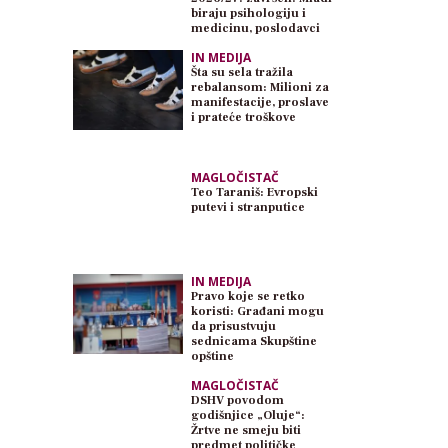
biraju psihologiju i
medicinu, poslodavci
traže inženjere
IN MEDIJA
Šta su sela tražila
rebalansom: Milioni za
manifestacije, proslave
i prateće troškove
MAGLOČISTAČ
Teo Taraniš: Evropski
putevi i stranputice
IN MEDIJA
Pravo koje se retko
koristi: Građani mogu
da prisustvuju
sednicama Skupštine
opštine
MAGLOČISTAČ
DSHV povodom
godišnjice „Oluje“:
Žrtve ne smeju biti
predmet političke