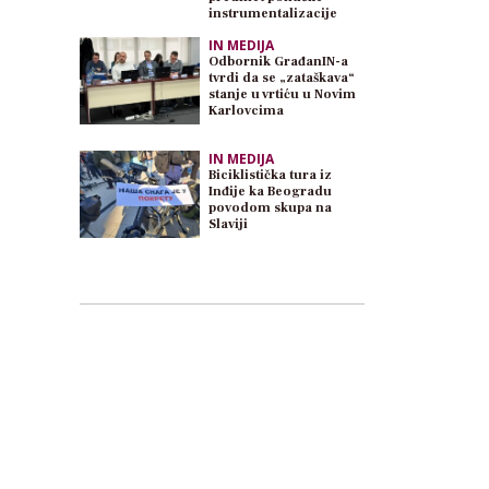
instrumentalizacije
IN MEDIJA
Odbornik GrađanIN-a
tvrdi da se „zataškava“
stanje u vrtiću u Novim
Karlovcima
IN MEDIJA
Biciklistička tura iz
Inđije ka Beogradu
povodom skupa na
Slaviji