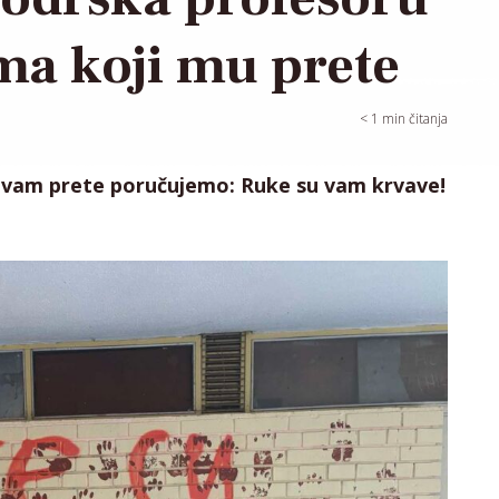
ma koji mu prete
< 1
min čitanja
i vam prete poručujemo: Ruke su vam krvave!