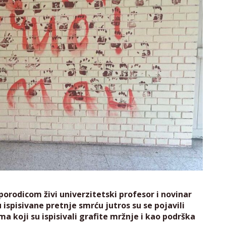
porodicom živi univerzitetski profesor i novinar
spisivane pretnje smrću jutros su se pojavili
ma koji su ispisivali grafite mržnje i kao podrška