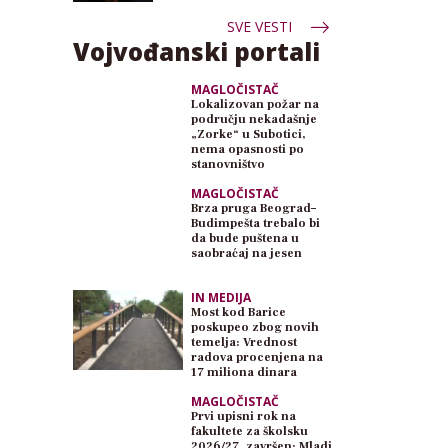
SVE VESTI
Vojvođanski portali
MAGLOČISTAČ
Lokalizovan požar na
području nekadašnje
„Zorke“ u Subotici,
nema opasnosti po
stanovništvo
MAGLOČISTAČ
Brza pruga Beograd–
Budimpešta trebalo bi
da bude puštena u
saobraćaj na jesen
IN MEDIJA
Most kod Barice
poskupeo zbog novih
temelja: Vrednost
radova procenjena na
17 miliona dinara
MAGLOČISTAČ
Prvi upisni rok na
fakultete za školsku
2026/27. završen: Mladi