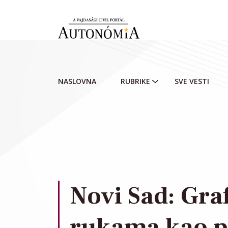
Skip to main content
NASLOVNA
RUBRIKE
SVE VESTI
Novi Sad: Graf
rukama kao p