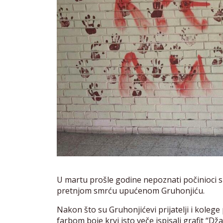
U martu prošle godine nepoznati počinioci su 
pretnjom smrću upućenom Gruhonjiću.
Nakon što su Gruhonjićevi prijatelji i kolege 
farbom boje krvi isto veče ispisali grafit “Dža