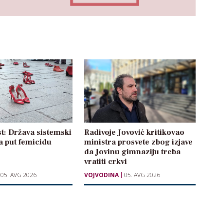
t: Država sistemski
Radivoje Jovović kritikovao
a put femicidu
ministra prosvete zbog izjave
da Jovinu gimnaziju treba
vratiti crkvi
05. AVG 2026
VOJVODINA
05. AVG 2026