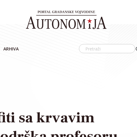
ARHIVA
iti sa krvavim
odrška profesoru