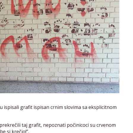
ispisali grafit ispisan crnim slovima sa eksplicitnom
prekrečili taj grafit, nepoznati počinicoci su crvenom
be si krečio!”.