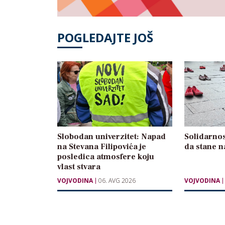
POGLEDAJTE JOŠ
Slobodan univerzitet: Napad
Solidarnos
na Stevana Filipovića je
da stane n
posledica atmosfere koju
vlast stvara
VOJVODINA
06. AVG 2026
VOJVODINA