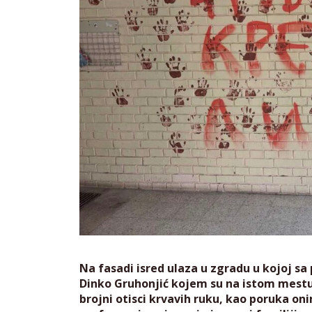
Na fasadi isred ulaza u zgradu u kojoj sa 
Dinko Gruhonjić kojem su na istom mestu i
brojni otisci krvavih ruku, kao poruka oni