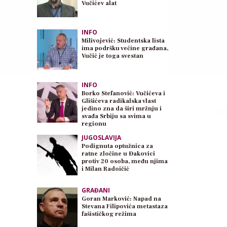
Vučićev alat
INFO
Milivojević: Studentska lista
ima podršku većine građana,
Vučić je toga svestan
INFO
Borko Stefanović: Vučićeva i
Glišićeva radikalska vlast
jedino zna da širi mržnju i
svađa Srbiju sa svima u
regionu
JUGOSLAVIJA
Podignuta optužnica za
ratne zločine u Đakovici
protiv 20 osoba, među njima
i Milan Radoičić
GRAĐANI
Goran Marković: Napad na
Stevana Filipovića metastaza
fašističkog režima