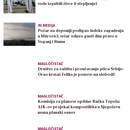
vode izgubili živce (i strpljenje)
IN MEDIJA
Požar na deponiji podigao indeks zagađenja
u Mitrovici, vetar odneo gusti dim pravo u
Voganj i Rumu
MAGLOČISTAČ
Društvo za zaštitu i proučavanje ptica Srbije:
Orao krstaš Feliks je ponovo na slobodi!
MAGLOČISTAČ
Komisija za planove opštine Bačka Topola:
AIK-ov projekat kompostilišta u Njegoševu
nema planski osnov
MAGLOČISTAČ