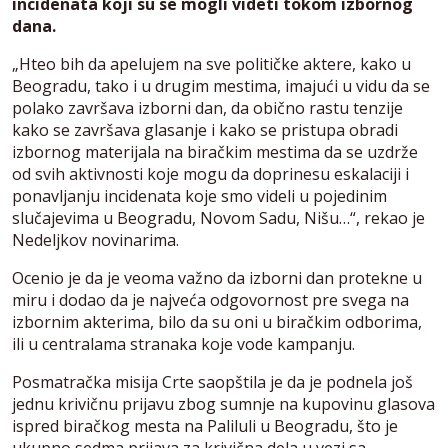
incidenata koji su se mogli videti tokom izbornog
dana.
„Hteo bih da apelujem na sve političke aktere, kako u
Beogradu, tako i u drugim mestima, imajući u vidu da se
polako završava izborni dan, da obično rastu tenzije
kako se završava glasanje i kako se pristupa obradi
izbornog materijala na biračkim mestima da se uzdrže
od svih aktivnosti koje mogu da doprinesu eskalaciji i
ponavljanju incidenata koje smo videli u pojedinim
slučajevima u Beogradu, Novom Sadu, Nišu…“, rekao je
Nedeljkov novinarima.
Ocenio je da je veoma važno da izborni dan protekne u
miru i dodao da je najveća odgovornost pre svega na
izbornim akterima, bilo da su oni u biračkim odborima,
ili u centralama stranaka koje vode kampanju.
Posmatračka misija Crte saopštila je da je podnela još
jednu krivičnu prijavu zbog sumnje na kupovinu glasova
ispred biračkog mesta na Paliluli u Beogradu, što je
ukupno sedma prijava za krivična dela u vezi sa