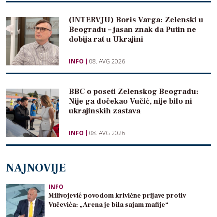
(INTERVJU) Boris Varga: Zelenski u
Beogradu – jasan znak da Putin ne
dobija rat u Ukrajini
INFO
08. AVG 2026
BBC o poseti Zelenskog Beogradu:
Nije ga dočekao Vučić, nije bilo ni
ukrajinskih zastava
INFO
08. AVG 2026
NAJNOVIJE
INFO
Milivojević povodom krivične prijave protiv
Vučevića: „Arena je bila sajam mafije“