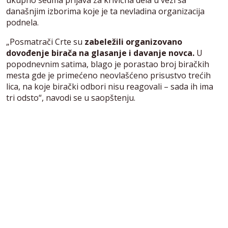
današnjim izborima koje je ta nevladina organizacija
podnela.
„Posmatrači Crte su
zabeležili organizovano
dovođenje birača na glasanje i davanje novca.
U
popodnevnim satima, blago je porastao broj biračkih
mesta gde je primećeno neovlašćeno prisustvo trećih
lica, na koje birački odbori nisu reagovali – sada ih ima
tri odsto“, navodi se u saopštenju.