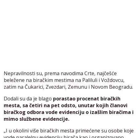
Nepravilnosti su, prema navodima Crte, najčešće
beležene na biračkim mestima na Paliluli i Voždovcu,
zatim na Čukarici, Zvezdari, Zemunu i Novom Beogradu.
Dodali su da je blago
porastao procenat biračkih
mesta, sa četiri na pet odsto, unutar kojih članovi
biračkog odbora vode evidenciju o izašlim biračima i
mimo službene evidencije.
„I u okolini više biračkih mesta primećene su osobe koje
vode paralelnu evidenciju birača kao i organizovano