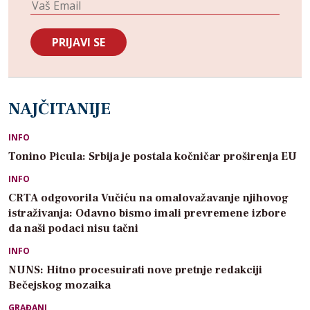
NAJČITANIJE
INFO
Tonino Picula: Srbija je postala kočničar proširenja EU
INFO
CRTA odgovorila Vučiću na omalovažavanje njihovog
istraživanja: Odavno bismo imali prevremene izbore
da naši podaci nisu tačni
INFO
NUNS: Hitno procesuirati nove pretnje redakciji
Bečejskog mozaika
GRAĐANI