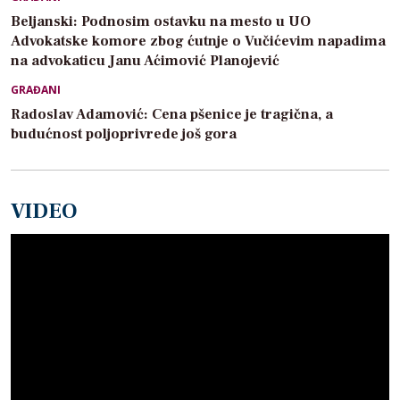
Beljanski: Podnosim ostavku na mesto u UO
Advokatske komore zbog ćutnje o Vučićevim napadima
na advokaticu Janu Aćimović Planojević
GRAĐANI
Radoslav Adamović: Cena pšenice je tragična, a
budućnost poljoprivrede još gora
VIDEO