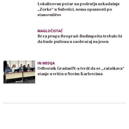
Lokalizovan požar na području nekadašnje
„Zorke“ u Subotici, nema opasnosti po
stanovništvo
MAGLOČISTAČ
Brza pruga Beograd–Budimpešta trebalo bi
da bude puštena u saobraćaj na jesen
IN MEDIJA
Odbornik GrađanIN-a tvrdi da se „zataškava“
stanje u vrtiću u Novim Karlovcima