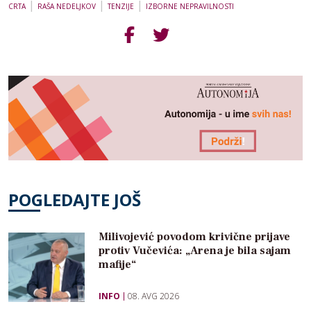
|
|
|
CRTA
RAŠA NEDELJKOV
TENZIJE
IZBORNE NEPRAVILNOSTI
POGLEDAJTE JOŠ
Milivojević povodom krivične prijave
protiv Vučevića: „Arena je bila sajam
mafije“
INFO
08. AVG 2026