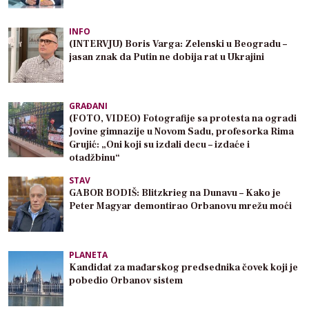
INFO
(INTERVJU) Boris Varga: Zelenski u Beogradu –
jasan znak da Putin ne dobija rat u Ukrajini
GRAĐANI
(FOTO, VIDEO) Fotografije sa protesta na ogradi
Jovine gimnazije u Novom Sadu, profesorka Rima
Grujić: „Oni koji su izdali decu – izdaće i
otadžbinu“
STAV
GABOR BODIŠ: Blitzkrieg na Dunavu – Kako je
Peter Magyar demontirao Orbanovu mrežu moći
PLANETA
Kandidat za mađarskog predsednika čovek koji je
pobedio Orbanov sistem