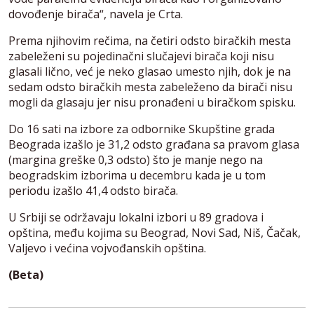
dovođenje birača“, navela je Crta.
Prema njihovim rečima, na četiri odsto biračkih mesta
zabeleženi su pojedinačni slučajevi birača koji nisu
glasali lično, već je neko glasao umesto njih, dok je na
sedam odsto biračkih mesta zabeleženo da birači nisu
mogli da glasaju jer nisu pronađeni u biračkom spisku.
Do 16 sati na izbore za odbornike Skupštine grada
Beograda izašlo je 31,2 odsto građana sa pravom glasa
(margina greške 0,3 odsto) što je manje nego na
beogradskim izborima u decembru kada je u tom
periodu izašlo 41,4 odsto birača.
U Srbiji se održavaju lokalni izbori u 89 gradova i
opština, među kojima su Beograd, Novi Sad, Niš, Čačak,
Valjevo i većina vojvođanskih opština.
(Beta)