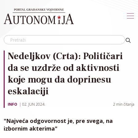
Skip to main content
Nedeljkov (Crta): Političari
da se uzdrže od aktivnosti
koje mogu da doprinesu
eskalaciji
INFO
02. JUN 2024.
2
min čitanja
"Najveća odgovornost je, pre svega, na
izbornim akterima"