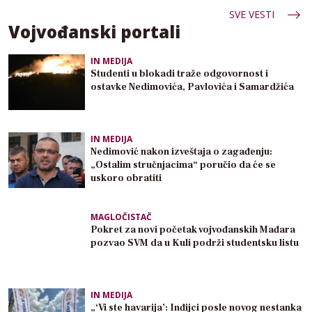
SVE VESTI
Vojvođanski portali
IN MEDIJA
Studenti u blokadi traže odgovornost i
ostavke Nedimovića, Pavlovića i Samardžića
IN MEDIJA
Nedimović nakon izveštaja o zagađenju:
„Ostalim stručnjacima“ poručio da će se
uskoro obratiti
MAGLOČISTAČ
Pokret za novi početak vojvođanskih Mađara
pozvao SVM da u Kuli podrži studentsku listu
IN MEDIJA
„‘Vi ste havarija’: Inđijci posle novog nestanka