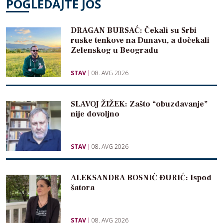
POGLEDAJTE JOŠ
DRAGAN BURSAĆ: Čekali su Srbi
ruske tenkove na Dunavu, a dočekali
Zelenskog u Beogradu
STAV
08. AVG 2026
SLAVOJ ŽIŽEK: Zašto “obuzdavanje”
nije dovoljno
STAV
08. AVG 2026
ALEKSANDRA BOSNIĆ ĐURIĆ: Ispod
šatora
STAV
08. AVG 2026