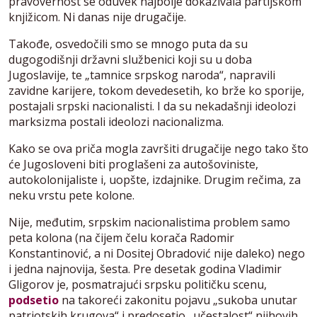
pravovernost se oduvek najbolje dokazivala partijskom
knjižicom. Ni danas nije drugačije.
Takođe, osvedočili smo se mnogo puta da su
dugogodišnji državni službenici koji su u doba
Jugoslavije, te „tamnice srpskog naroda“, napravili
zavidne karijere, tokom devedesetih, ko brže ko sporije,
postajali srpski nacionalisti. I da su nekadašnji ideolozi
marksizma postali ideolozi nacionalizma.
Kako se ova priča mogla završiti drugačije nego tako što
će Jugosloveni biti proglašeni za autošoviniste,
autokolonijaliste i, uopšte, izdajnike. Drugim rečima, za
neku vrstu pete kolone.
Nije, međutim, srpskim nacionalistima problem samo
peta kolona (na čijem čelu korača Radomir
Konstantinović, a ni Dositej Obradović nije daleko) nego
i jedna najnovija, šesta. Pre desetak godina Vladimir
Gligorov je, posmatrajući srpsku političku scenu,
podsetio
na takoreći zakonitu pojavu „sukoba unutar
patriotskih krugova“ i predosetio „učestalost“ njihovih