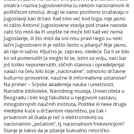
smatra i naziva Jugoslovenima (u nekom nacionalnom ili
političkom smislu), drugi se samo pozitivno izražavaju o
Jugoslaviji kao državi. Kad smo već kod toga, nije jasno
ni zašto Antonić Jugoslovene stavlja pod znake navoda:
zato što misli da ih uopšte ne može biti kad već nema
Jugoslavije, ili što misli da oni nisu pravi nego su neki
lažni Jugosloveni ili je nešto šesto u pitanju? Nije jasno,
ali nije ni važno. Ključno je, zapravo, sledeće: Da li se bilo
ko od pomenutih (a moglo bi se, istini za volju, naći bar
još toliko nepomenutih, sličnih stavova i opredeljenja)
nalazi na čelu bilo koje „nacionalne“, odnosno državne
kulturno-prosvetne, naučne ili informativne ustanove?
Na primer – Srpske akademija nauka i umetnosti,
Narodne biblioteke, Narodnog muzeja, Univerziteta u
Beogradu i bilo kog fakulteta u njegovom sastavu,
mnogobrojnih naučnih instituta, Politike ili neke druge
medijske kuće u državnom vlasništvu, pa čak i
privatnom ali (kada je reč o elektronskim) sa
nacionalnim „pečatom“, tj. nacionalnom frekvencijom?
Stanje je takvo da je pitanje bukvalno retoričko.