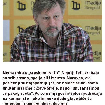
Nema mira u „srpskom svetu“. Neprijatelji vrebaju
sa svih strana, spolja ali i iznutra. Naravno, ovi
poslednji su najopasniji. Jer, ne nalaze se oni samo
unutar matične države Srbije, nego i unutar samog
„srpskog sveta“. Po tome njegovi ideolozi podsećaju
na komuniste – ako im neko dođe glave biće to
„mangupi u sopstvenim redovima“.