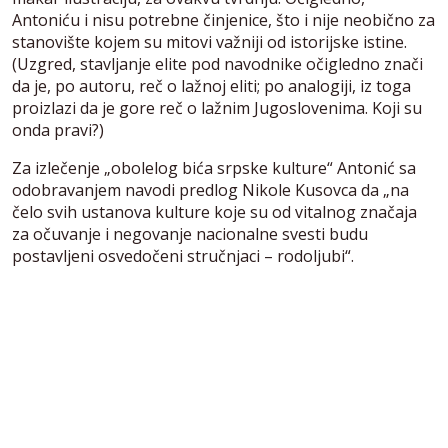
Antoniću i nisu potrebne činjenice, što i nije neobično za
stanovište kojem su mitovi važniji od istorijske istine.
(Uzgred, stavljanje elite pod navodnike očigledno znači
da je, po autoru, reč o lažnoj eliti; po analogiji, iz toga
proizlazi da je gore reč o lažnim Jugoslovenima. Koji su
onda pravi?)
Za izlečenje „obolelog bića srpske kulture“ Antonić sa
odobravanjem navodi predlog Nikole Kusovca da „na
čelo svih ustanova kulture koje su od vitalnog značaja
za očuvanje i negovanje nacionalne svesti budu
postavljeni osvedočeni stručnjaci – rodoljubi“.