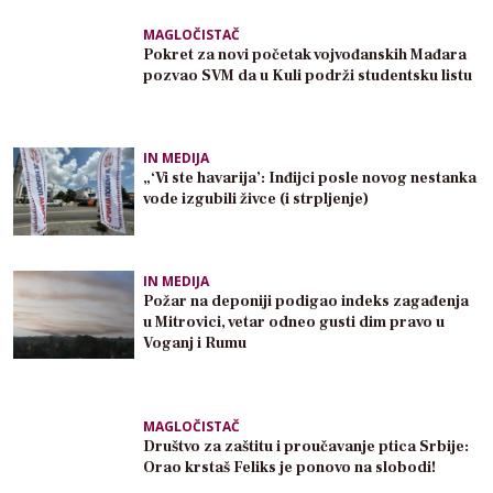
MAGLOČISTAČ
Pokret za novi početak vojvođanskih Mađara
pozvao SVM da u Kuli podrži studentsku listu
IN MEDIJA
„‘Vi ste havarija’: Inđijci posle novog nestanka
vode izgubili živce (i strpljenje)
IN MEDIJA
Požar na deponiji podigao indeks zagađenja
u Mitrovici, vetar odneo gusti dim pravo u
Voganj i Rumu
MAGLOČISTAČ
Društvo za zaštitu i proučavanje ptica Srbije:
Orao krstaš Feliks je ponovo na slobodi!