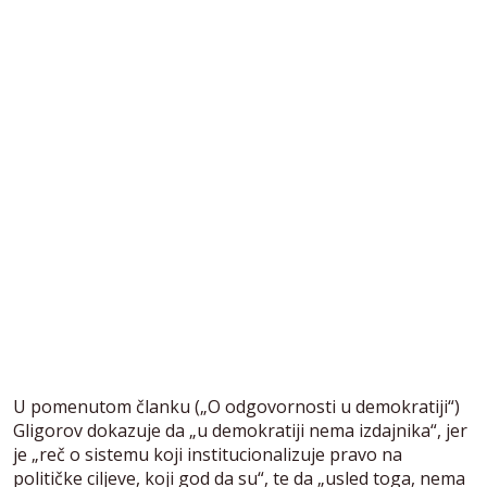
U pomenutom članku („O odgovornosti u demokratiji“)
Gligorov dokazuje da „u demokratiji nema izdajnika“, jer
je „reč o sistemu koji institucionalizuje pravo na
političke ciljeve, koji god da su“, te da „usled toga, nema