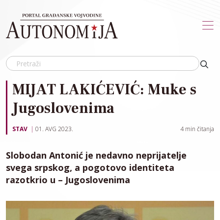
Skip to main content
MIJAT LAKIĆEVIĆ: Muke s
Jugoslovenima
STAV
01. AVG 2023.
4
min čitanja
Slobodan Antonić je nedavno neprijatelje
svega srpskog, a pogotovo identiteta
razotkrio u – Jugoslovenima