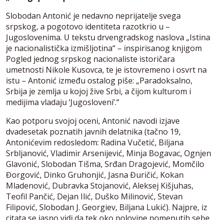
Slobodan Antonić je nedavno neprijatelje svega
srpskog, a pogotovo identiteta razotkrio u –
Jugoslovenima. U tekstu drvengradskog naslova „Istina
je nacionalistička izmišljotina“ – inspirisanog knjigom
Pogled jednog srpskog nacionaliste istoričara
umetnosti Nikole Kusovca, te je istovremeno i osvrt na
istu – Antonić između ostalog piše: „Paradoksalno,
Srbija je zemlja u kojoj žive Srbi, a čijom kulturom i
medijima vladaju ‘Jugosloveni’.“
Kao potporu svojoj oceni, Antonić navodi izjave
dvadesetak poznatih javnih delatnika (tačno 19,
Antonićevim redosledom: Radina Vučetić, Biljana
Srbljanović, Vladimir Arsenijević, Minja Bogavac, Ognjen
Glavonić, Slobodan Tišma, Srđan Dragojević, Momčilo
Đorgović, Dinko Gruhonjić, Jasna Đuričić, Kokan
Mladenović, Dubravka Stojanović, Aleksej Kišjuhas,
Teofil Pančić, Dejan Ilić, Duško Milinović, Stevan
Filipović, Slobodan J. Georgiev, Biljana Lukić). Najpre, iz
citata se jasno vidi da tek oko polovine pomenutih sebe