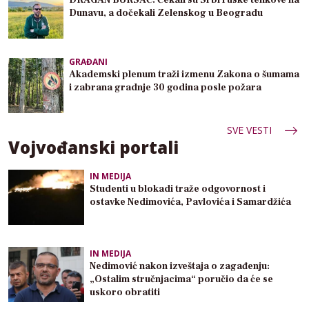
DRAGAN BURSAĆ: Čekali su Srbi ruske tenkove na
Dunavu, a dočekali Zelenskog u Beogradu
GRAĐANI
Akademski plenum traži izmenu Zakona o šumama
i zabrana gradnje 30 godina posle požara
SVE VESTI
Vojvođanski portali
IN MEDIJA
Studenti u blokadi traže odgovornost i
ostavke Nedimovića, Pavlovića i Samardžića
IN MEDIJA
Nedimović nakon izveštaja o zagađenju:
„Ostalim stručnjacima“ poručio da će se
uskoro obratiti