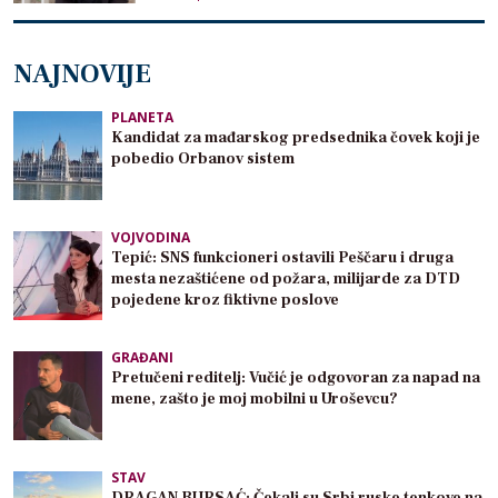
NAJNOVIJE
PLANETA
Kandidat za mađarskog predsednika čovek koji je
pobedio Orbanov sistem
VOJVODINA
Tepić: SNS funkcioneri ostavili Peščaru i druga
mesta nezaštićene od požara, milijarde za DTD
pojedene kroz fiktivne poslove
GRAĐANI
Pretučeni reditelj: Vučić je odgovoran za napad na
mene, zašto je moj mobilni u Uroševcu?
STAV