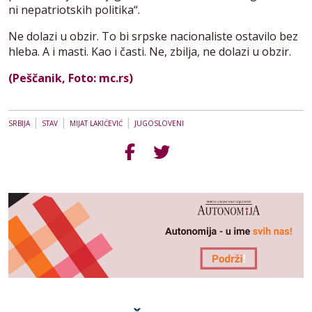
ni nepatriotskih politika“.
Ne dolazi u obzir. To bi srpske nacionaliste ostavilo bez
hleba. A i masti. Kao i časti. Ne, zbilja, ne dolazi u obzir.
(Peščanik, Foto: mc.rs)
|
|
|
SRBIJA
STAV
MIJAT LAKIĆEVIĆ
JUGOSLOVENI