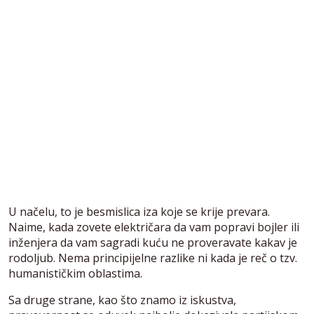
U načelu, to je besmislica iza koje se krije prevara.
Naime, kada zovete električara da vam popravi bojler ili
inženjera da vam sagradi kuću ne proveravate kakav je
rodoljub. Nema principijelne razlike ni kada je reč o tzv.
humanističkim oblastima.
Sa druge strane, kao što znamo iz iskustva,