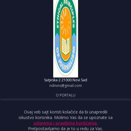
Sutjeska 2
21000 Novi Sad
ndnvns@gmail.com
O PORTALU
IMPRESUM
OBJAVI VEST
Ovaj veb sajt koristi kolačiće da bi unapredili
iskustvo korisnika. Molimo Vas da se upoznate sa
USLOVI KORIŠĆENJA
uslovima i pravilima korišćenja
.
Pretpostavljamo da je to u redu za Vas.