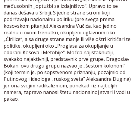
međusobnih „optužbi za izdajništvo“. Upravo to se
danas dešava u Srbiji. S jedne strane su oni koji
podržavaju nacionalnu politiku (pre svega prema
kosovskom pitanju) Aleksandra Vučića, kao jedino
realnu u ovom trenutku, okupljeni uglavnom oko
„Ćirilice“, a sa druge strane manje ili više oštri kritičari te
politike, okupljeni oko „Proglasa za okupljanje u
odbrani Kosova i Metohije“. Možda najistaknutiji,
svakako najaktivniji, predstavnik prve grupe, Dragoslav
Bokan, ovu drugu grupu nazvao je „šestom kolonom“
(koji termin je, po sopstvenom priznanju, pozajmio od
Putinovog i ideologa „ruskog sveta“ Aleksandra Dugina)
jer ona svojim radikalizmom, ponekad i iz najboljih
namera, zapravo nanosi štetu nacionalnoj stvari i vodi u
pakao.