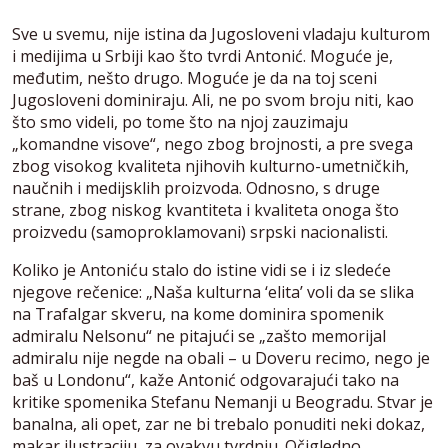
Sve u svemu, nije istina da Jugosloveni vladaju kulturom
i medijima u Srbiji kao što tvrdi Antonić. Moguće je,
međutim, nešto drugo. Moguće je da na toj sceni
Jugosloveni dominiraju. Ali, ne po svom broju niti, kao
što smo videli, po tome što na njoj zauzimaju
„komandne visove“, nego zbog brojnosti, a pre svega
zbog visokog kvaliteta njihovih kulturno-umetničkih,
naučnih i medijsklih proizvoda. Odnosno, s druge
strane, zbog niskog kvantiteta i kvaliteta onoga što
proizvedu (samoproklamovani) srpski nacionalisti.
Koliko je Antoniću stalo do istine vidi se i iz sledeće
njegove rečenice: „Naša kulturna ‘elita’ voli da se slika
na Trafalgar skveru, na kome dominira spomenik
admiralu Nelsonu“ ne pitajući se „zašto memorijal
admiralu nije negde na obali – u Doveru recimo, nego je
baš u Londonu“, kaže Antonić odgovarajući tako na
kritike spomenika Stefanu Nemanji u Beogradu. Stvar je
banalna, ali opet, zar ne bi trebalo ponuditi neki dokaz,
makar ilustraciju, za ovakvu tvrdnju. Očigledno,