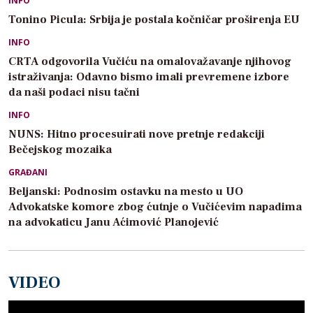
INFO
Tonino Picula: Srbija je postala kočničar proširenja EU
INFO
CRTA odgovorila Vučiću na omalovažavanje njihovog
istraživanja: Odavno bismo imali prevremene izbore
da naši podaci nisu tačni
INFO
NUNS: Hitno procesuirati nove pretnje redakciji
Bečejskog mozaika
GRAĐANI
Beljanski: Podnosim ostavku na mesto u UO
Advokatske komore zbog ćutnje o Vučićevim napadima
na advokaticu Janu Aćimović Planojević
VIDEO