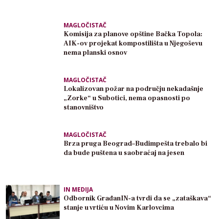
MAGLOČISTAČ
Komisija za planove opštine Bačka Topola:
AIK-ov projekat kompostilišta u Njegoševu
nema planski osnov
MAGLOČISTAČ
Lokalizovan požar na području nekadašnje
„Zorke“ u Subotici, nema opasnosti po
stanovništvo
MAGLOČISTAČ
Brza pruga Beograd–Budimpešta trebalo bi
da bude puštena u saobraćaj na jesen
IN MEDIJA
Odbornik GrađanIN-a tvrdi da se „zataškava“
stanje u vrtiću u Novim Karlovcima