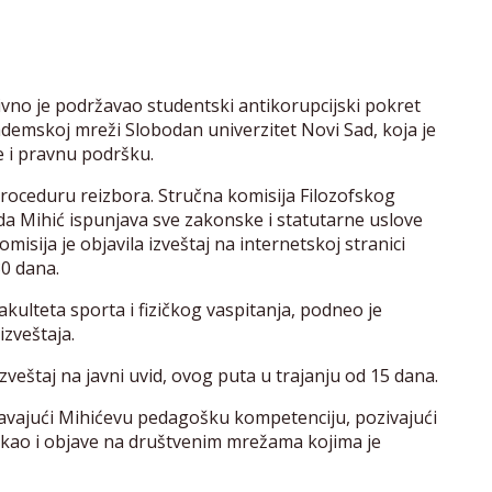
tivno je podržavao studentski antikorupcijski pokret
demskoj mreži Slobodan univerzitet Novi Sad, koja je
e i pravnu podršku.
roceduru reizbora. Stručna komisija Filozofskog
 da Mihić ispunjava sve zakonske i statutarne uslove
isija je objavila izveštaj na internetskoj stranici
30 dana.
kulteta sporta i fizičkog vaspitanja, podneo je
zveštaja.
zveštaj na javni uvid, ovog puta u trajanju od 15 dana.
ravajući Mihićevu pedagošku kompetenciju, pozivajući
 kao i objave na društvenim mrežama kojima je