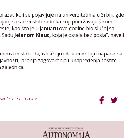
azac koji se pojavljuje na univerzitetima u Srbiji, gde
anjanje akademskih radnika koji podržavaju širom
ste, kao što je u januaru ove godine bio slučaj sa
m Sadu
Jelenom Kleut,
koja je ostala bez posla”, naveli
demskih sloboda, istražuju i dokumentuju napade na
 javnosti, jačanja zagovaranja i unapređenja zaštite
 zajednica.
NAUČNICI POD RIZIKOM