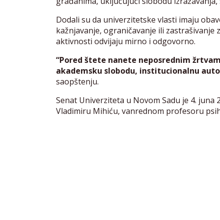
građanima, uključujući slobodu izražavanja,
Dodali su da univerzitetske vlasti imaju obave
kažnjavanje, ograničavanje ili zastrašivanje
aktivnosti odvijaju mirno i odgovorno.
“Pored štete nanete neposrednim žrtvama
akademsku slobodu, institucionalnu auto
saopštenju.
Senat Univerziteta u Novom Sadu je 4. juna 2
Vladimiru Mihiću, vanrednom profesoru psiho