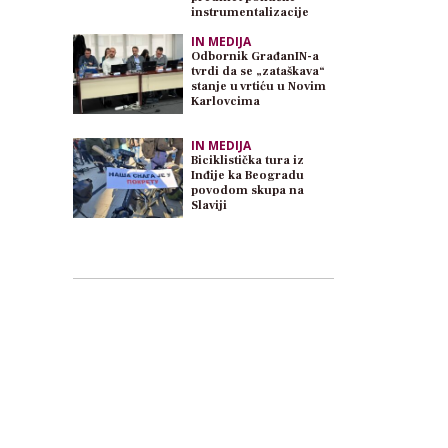
instrumentalizacije
IN MEDIJA
Odbornik GrađanIN-a
tvrdi da se „zataškava“
stanje u vrtiću u Novim
Karlovcima
IN MEDIJA
Biciklistička tura iz
Inđije ka Beogradu
povodom skupa na
Slaviji