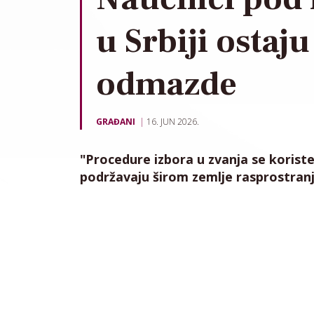
u Srbiji ostaj
odmazde
GRAĐANI
16. JUN 2026.
"Procedure izbora u zvanja se korist
podržavaju širom zemlje rasprostran