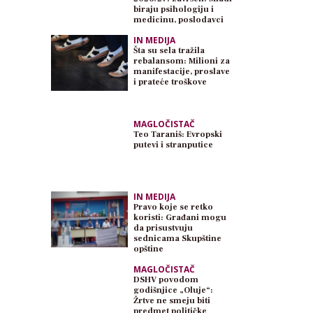
biraju psihologiju i
medicinu, poslodavci
traže inženjere
IN MEDIJA
Šta su sela tražila
rebalansom: Milioni za
manifestacije, proslave
i prateće troškove
MAGLOČISTAČ
Teo Taraniš: Evropski
putevi i stranputice
IN MEDIJA
Pravo koje se retko
koristi: Građani mogu
da prisustvuju
sednicama Skupštine
opštine
MAGLOČISTAČ
DSHV povodom
godišnjice „Oluje“:
Žrtve ne smeju biti
predmet političke