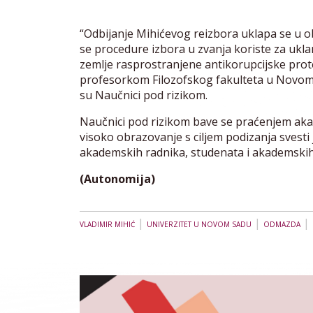
“Odbijanje Mihićevog reizbora uklapa se u obr
se procedure izbora u zvanja koriste za ukl
zemlje rasprostranjene antikorupcijske prote
profesorkom Filozofskog fakulteta u Novo
su Naučnici pod rizikom.
Naučnici pod rizikom bave se praćenjem aka
visoko obrazovanje s ciljem podizanja svesti
akademskih radnika, studenata i akademskih
(Autonomija)
|
|
|
VLADIMIR MIHIĆ
UNIVERZITET U NOVOM SADU
ODMAZDA