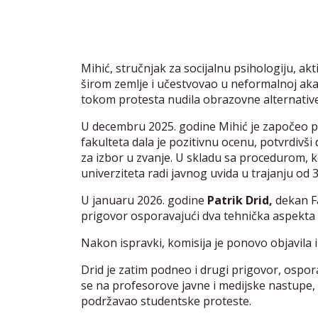
Mihić, stručnjak za socijalnu psihologiju, ak
širom zemlje i učestvovao u neformalnoj aka
tokom protesta nudila obrazovne alternativ
U decembru 2025. godine Mihić je započeo p
fakulteta dala je pozitivnu ocenu, potvrdivši
za izbor u zvanje. U skladu sa procedurom, kom
univerziteta radi javnog uvida u trajanju od 
U januaru 2026. godine
Patrik Drid,
dekan Fa
prigovor osporavajući dva tehnička aspekta i
Nakon ispravki, komisija je ponovo objavila i
Drid je zatim podneo i drugi prigovor, ospo
se na profesorove javne i medijske nastupe,
podržavao studentske proteste.