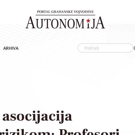
ARHIVA
asocijacija
rizikom: Profesori