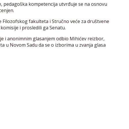
, pedagoška kompetencija utvrđuje se na osnovu
cenjen.
 Filozofskog fakulteta i Stručno veće za društvene
komisije i prosledili ga Senatu.
ije i anonimnim glasanjem odbio Mihićev reizbor,
eta u Novom Sadu da se o izborima u zvanja glasa