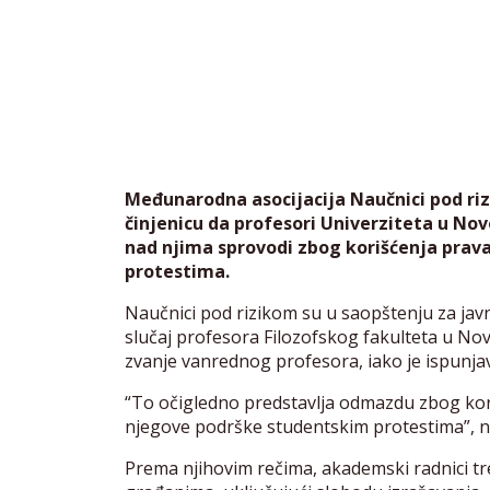
Međunarodna asocijacija Naučnici pod riz
činjenicu da profesori Univerziteta u N
nad njima sprovodi zbog korišćenja prav
protestima.
Naučnici pod rizikom su u saopštenju za javn
slučaj profesora Filozofskog fakulteta u N
zvanje vanrednog profesora, iako je ispunjav
“To očigledno predstavlja odmazdu zbog kori
njegove podrške studentskim protestima”, na
Prema njihovim rečima, akademski radnici tr