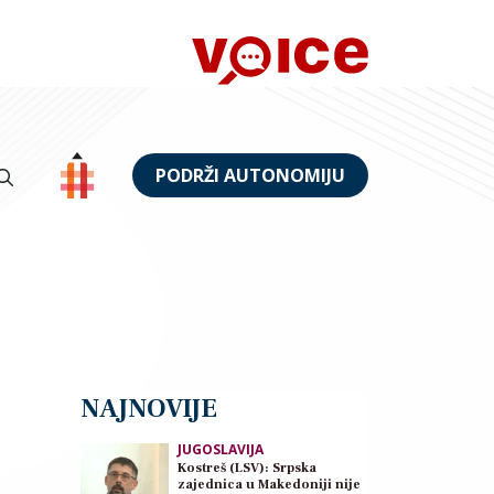
PODRŽI AUTONOMIJU
NAJNOVIJE
JUGOSLAVIJA
Kostreš (LSV): Srpska
zajednica u Makedoniji nije