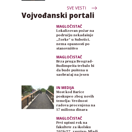
SVE VESTI
Vojvođanski portali
MAGLOČISTAČ
Lokalizovan požar na
području nekadašnje
„Zorke“ u Subotici,
nema opasnosti po
stanovništvo
MAGLOČISTAČ
Brza pruga Beograd–
Budimpešta trebalo bi
da bude puštena u
saobraćaj na jesen
IN MEDIJA
Most kod Barice
poskupeo zbog novih
temelja: Vrednost
radova procenjena na
17 miliona dinara
MAGLOČISTAČ
Prvi upisni rok na
fakultete za školsku
2026/27. završen: Mladi