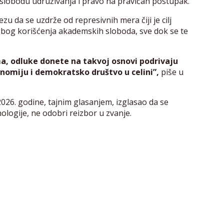
 slobodu udruživanja i pravo na pravičan postupak.
zu da se uzdrže od represivnih mera čiji je cilj
 zbog korišćenja akademskih sloboda, sve dok se te
, odluke donete na takvoj osnovi podrivaju
nomiju i demokratsko društvo u celini”,
piše u
026. godine, tajnim glasanjem, izglasao da se
logije, ne odobri reizbor u zvanje.