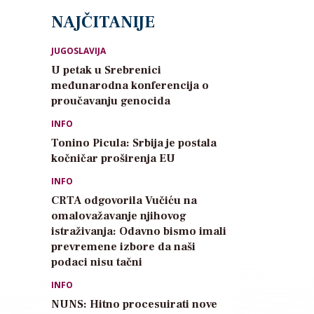
NAJČITANIJE
JUGOSLAVIJA
U petak u Srebrenici
međunarodna konferencija o
proučavanju genocida
INFO
Tonino Picula: Srbija je postala
kočničar proširenja EU
INFO
CRTA odgovorila Vučiću na
omalovažavanje njihovog
istraživanja: Odavno bismo imali
prevremene izbore da naši
podaci nisu tačni
INFO
NUNS: Hitno procesuirati nove