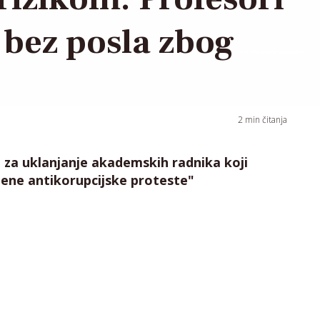
u bez posla zbog
2
min čitanja
e za uklanjanje akademskih radnika koji
jene antikorupcijske proteste"