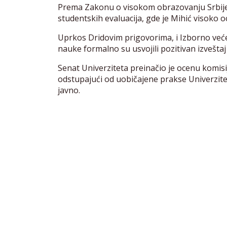
Prema Zakonu o visokom obrazovanju Srbije
studentskih evaluacija, gde je Mihić visoko o
Uprkos Dridovim prigovorima, i Izborno veće
nauke formalno su usvojili pozitivan izveštaj 
Senat Univerziteta preinačio je ocenu komis
odstupajući od uobičajene prakse Univerzit
javno.