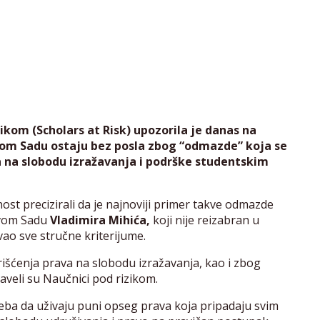
ikom (Scholars at Risk) upozorila je danas na
ovom Sadu ostaju bez posla zbog “odmazde” koja se
a na slobodu izražavanja i podrške studentskim
ost precizirali da je najnoviji primer takve odmazde
ovom Sadu
Vladimira Mihića,
koji nije reizabran u
ao sve stručne kriterijume.
šćenja prava na slobodu izražavanja, kao i zbog
veli su Naučnici pod rizikom.
eba da uživaju puni opseg prava koja pripadaju svim