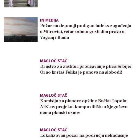
IN MEDIJA
Požar na deponiji podigao indeks zagađenja
u Mitrovici, vetar odneo gusti dim pravo u
Voganj i Rumu
MAGLOČISTAČ
Društvo za zaštitu i proučavanje ptica Srbije:
Orao krstaš Feliks je ponovo na slobodi!
MAGLOČISTAČ
Komisija za planove opštine Bačka Topola:
AIK-ov projekat kompostilišta u Njegoševu
nema planski osnov
MAGLOČISTAČ
Lokalizovan požar na području nekadašnje