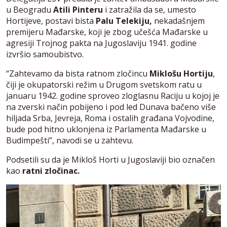
u Beogradu
Atili Pinteru
i zatražila da se, umesto
Hortijeve, postavi bista
Palu Telekiju,
nekadašnjem
premijeru Mađarske, koji je zbog učešća Mađarske u
agresiji Trojnog pakta na Jugoslaviju 1941. godine
izvršio samoubistvo.
“Zahtevamo da bista ratnom zločincu
Miklošu Hortiju
,
čiji je okupatorski režim u Drugom svetskom ratu u
januaru 1942. godine sproveo zloglasnu Raciju u kojoj je
na zverski način pobijeno i pod led Dunava bačeno više
hiljada Srba, Jevreja, Roma i ostalih građana Vojvodine,
bude pod hitno uklonjena iz Parlamenta Mađarske u
Budimpešti”, navodi se u zahtevu.
Podsetili su da je Mikloš Horti u Jugoslaviji bio označen
kao
ratni zločinac.