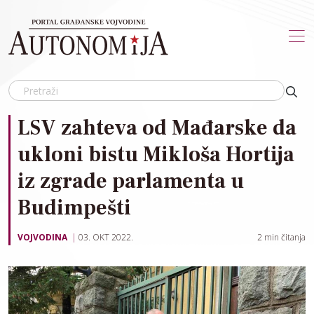
Skip to main content
LSV zahteva od Mađarske da
ukloni bistu Mikloša Hortija
iz zgrade parlamenta u
Budimpešti
VOJVODINA
03. OKT 2022.
2
min čitanja