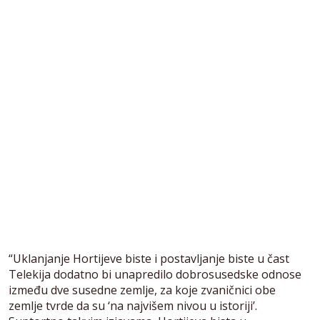
“Uklanjanje Hortijeve biste i postavljanje biste u čast
Telekija dodatno bi unapredilo dobrosusedske odnose
između dve susedne zemlje, za koje zvaničnici obe
zemlje tvrde da su ‘na najvišem nivou u istoriji’.