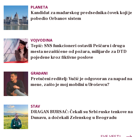
PLANETA
Kandidat za mađarskog predsednika čovek koji je
pobedio Orbanov sistem
VOJVODINA
Tepić: SNS funkcioneri ostavili Peščaru i druga
mesta nezaštićene od požara, milijarde za DTD
pojedene kroz fiktivne poslove
GRAĐANI
Pretučeni reditelj: Vučić je odgovoran za napad na
mene, zašto je moj mobilni u Uroševcu?
STAV
DRAGAN BURSAĆ: Čekali su Srbi ruske tenkove na
Dunavu, a dočekali Zelenskog u Beogradu
SVE VESTI