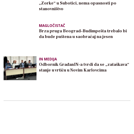
„Zorke“ u Subotici, nema opasnosti po
stanovništvo
MAGLOČISTAČ
Brza pruga Beograd–Budimpešta trebalo bi
da bude puštena u saobraćaj na jesen
IN MEDIJA
Odbornik GrađanIN-a tvrdi da se „zataškava“
stanje u vrtiću u Novim Karlovcima