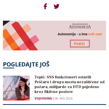
POGLEDAJTE JOŠ
Tepić: SNS funkcioneri ostavili
Peščaru i druga mesta nezaštićene od
požara, milijarde za DTD pojedene
kroz fiktivne poslove
VOJVODINA
08. AVG 2026