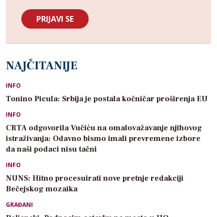
NAJČITANIJE
INFO
Tonino Picula: Srbija je postala kočničar proširenja EU
INFO
CRTA odgovorila Vučiću na omalovažavanje njihovog
istraživanja: Odavno bismo imali prevremene izbore
da naši podaci nisu tačni
INFO
NUNS: Hitno procesuirati nove pretnje redakciji
Bečejskog mozaika
GRAĐANI