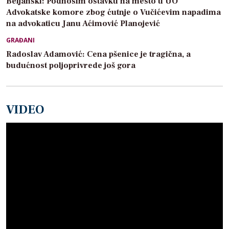
Beljanski: Podnosim ostavku na mesto u UO
Advokatske komore zbog ćutnje o Vučićevim napadima
na advokaticu Janu Aćimović Planojević
GRAĐANI
Radoslav Adamović: Cena pšenice je tragična, a
budućnost poljoprivrede još gora
VIDEO