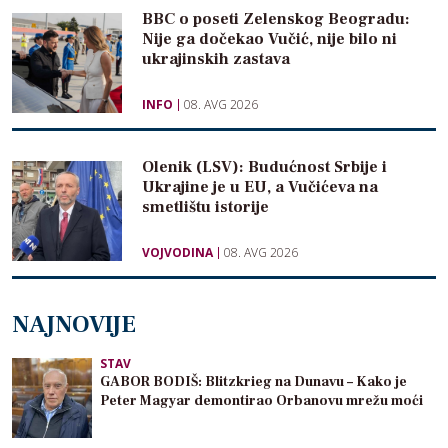
BBC o poseti Zelenskog Beogradu:
Nije ga dočekao Vučić, nije bilo ni
ukrajinskih zastava
INFO
08. AVG 2026
Olenik (LSV): Budućnost Srbije i
Ukrajine je u EU, a Vučićeva na
smetlištu istorije
VOJVODINA
08. AVG 2026
NAJNOVIJE
STAV
GABOR BODIŠ: Blitzkrieg na Dunavu – Kako je
Peter Magyar demontirao Orbanovu mrežu moći