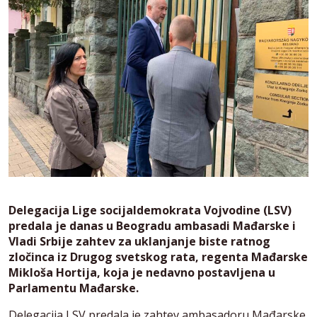
Delegacija Lige socijaldemokrata Vojvodine (LSV)
predala je danas u Beogradu ambasadi Mađarske i
Vladi Srbije zahtev za uklanjanje biste ratnog
zločinca iz Drugog svetskog rata, regenta Mađarske
Mikloša Hortija, koja je nedavno postavljena u
Parlamentu Mađarske.
Delegacija LSV predala je zahtev ambasadoru Mađarske