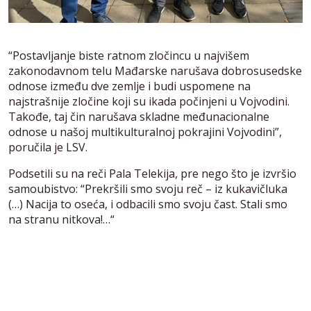
“Postavljanje biste ratnom zločincu u najvišem
zakonodavnom telu Mađarske narušava dobrosusedske
odnose između dve zemlje i budi uspomene na
najstrašnije zločine koji su ikada počinjeni u Vojvodini.
Takođe, taj čin narušava skladne međunacionalne
odnose u našoj multikulturalnoj pokrajini Vojvodini”,
poručila je LSV.
Podsetili su na reči Pala Telekija, pre nego što je izvršio
samoubistvo: “Prekršili smo svoju reč – iz kukavičluka
(…) Nacija to oseća, i odbacili smo svoju čast. Stali smo
na stranu nitkova!…“