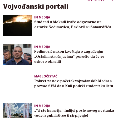
Vojvođanski portali
IN MEDIJA
Studenti u blokadi traže odgovornost i
ostavke Nedimovića, Pavlovića i Samardžića
IN MEDIJA
Nedimović nakon izveštaja o zagađenju:
„Ostalim stručnjacima“ poručio da će se
uskoro obratiti
MAGLOČISTAČ
Pokret za novi početak vojvođanskih Mađara
pozvao SVM da u Kuli podrži studentsku listu
IN MEDIJA
„‘Vi ste havarija’: Inđijci posle novog nestanka
vode izgubili živce (i strpljenje)