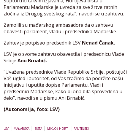
Suptortno takvim izjavama, Hortijeva bista u
Parlamentu Mađarske je uvreda za sve žrtve ratnih
zločina iz Drugog svetskog rata”, navodi se u zahtevu.
Zamolili su mađarskog ambasadora da o zahtevu
obavesti parlament, vladu i predsednika Mađarske.
Zahtev je potpisao predsednik LSV
Nenad Čanak.
LSV je o svome zahtevu obavestila i predsednicu Vlade
Srbije
Anu Brnabić.
“Uvažena predsednice Vlade Republike Srbije, poštujući
Vaš ugled i autoritet, od Vas tražimo da podržite našu
inicijativu i uputite dopise Parlamentu, Vladi i
predsednici Mađarske, kako bi ona bila sprovedena u
delo”, navodi se u pismu Ani Brnabić.
(Autonomija, foto: LSV)
|
|
|
|
LSV
MAĐARSKA
BISTA
MIKLOŠ HORTI
PAL TELEKI