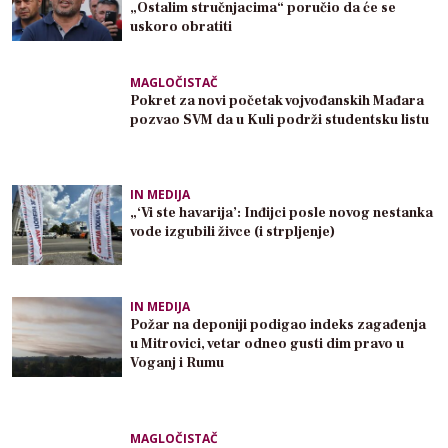
„Ostalim stručnjacima“ poručio da će se
uskoro obratiti
MAGLOČISTAČ
Pokret za novi početak vojvođanskih Mađara
pozvao SVM da u Kuli podrži studentsku listu
IN MEDIJA
„‘Vi ste havarija’: Inđijci posle novog nestanka
vode izgubili živce (i strpljenje)
IN MEDIJA
Požar na deponiji podigao indeks zagađenja
u Mitrovici, vetar odneo gusti dim pravo u
Voganj i Rumu
MAGLOČISTAČ