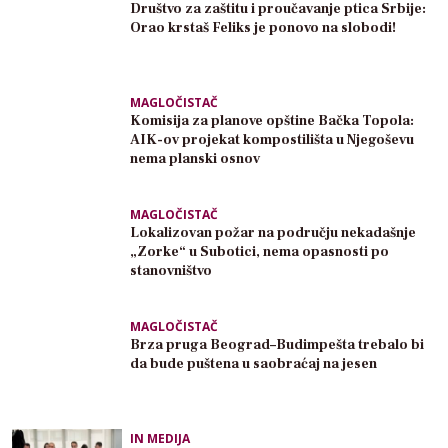
Društvo za zaštitu i proučavanje ptica Srbije:
Orao krstaš Feliks je ponovo na slobodi!
MAGLOČISTAČ
Komisija za planove opštine Bačka Topola:
AIK-ov projekat kompostilišta u Njegoševu
nema planski osnov
MAGLOČISTAČ
Lokalizovan požar na području nekadašnje
„Zorke“ u Subotici, nema opasnosti po
stanovništvo
MAGLOČISTAČ
Brza pruga Beograd–Budimpešta trebalo bi
da bude puštena u saobraćaj na jesen
IN MEDIJA