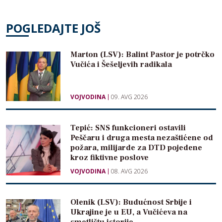
POGLEDAJTE JOŠ
Marton (LSV): Balint Pastor je potrčko
Vučića i Šešeljevih radikala
VOJVODINA
09. AVG 2026
Tepić: SNS funkcioneri ostavili
Peščaru i druga mesta nezaštićene od
požara, milijarde za DTD pojedene
kroz fiktivne poslove
VOJVODINA
08. AVG 2026
Olenik (LSV): Budućnost Srbije i
Ukrajine je u EU, a Vučićeva na