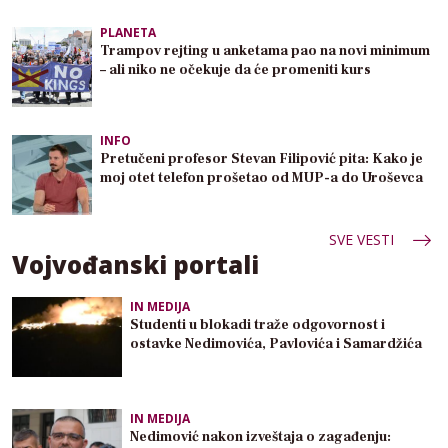
PLANETA
Trampov rejting u anketama pao na novi minimum
– ali niko ne očekuje da će promeniti kurs
INFO
Pretučeni profesor Stevan Filipović pita: Kako je
moj otet telefon prošetao od MUP-a do Uroševca
SVE VESTI
Vojvođanski portali
IN MEDIJA
Studenti u blokadi traže odgovornost i
ostavke Nedimovića, Pavlovića i Samardžića
IN MEDIJA
Nedimović nakon izveštaja o zagađenju: