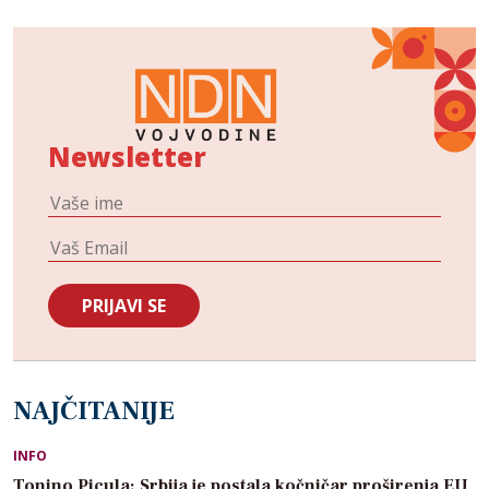
Newsletter
NAJČITANIJE
INFO
Tonino Picula: Srbija je postala kočničar proširenja EU