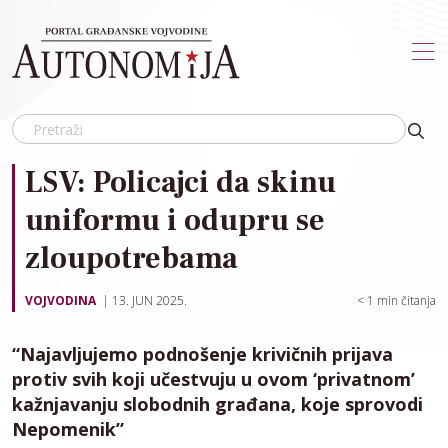
Skip to main content
LSV: Policajci da skinu
uniformu i odupru se
zloupotrebama
VOJVODINA
13. JUN 2025.
< 1
min čitanja
“Najavljujemo podnošenje krivičnih prijava
protiv svih koji učestvuju u ovom ‘privatnom’
kažnjavanju slobodnih građana, koje sprovodi
Nepomenik”