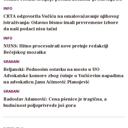
INFO
CRTA odgovorila Vučiću na omalovažavanje njihovog
istraživanja: Odavno bismo imali prevremene izbore
da naši podaci nisu tačni
INFO
NUNS: Hitno procesuirati nove pretnje redakciji
Bečejskog mozaika
GRAĐANI
Beljanski: Podnosim ostavku na mesto u UO
Advokatske komore zbog ćutnje o Vučićevim napadima
na advokaticu Janu Aćimović Planojević
GRAĐANI
Radoslav Adamović: Cena pšenice je tragična, a
budućnost poljoprivrede još gora