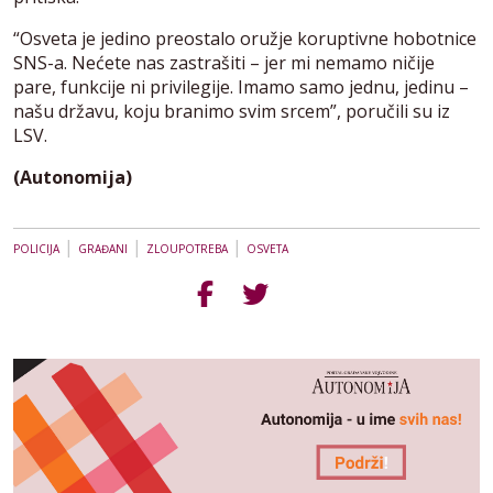
“Osveta je jedino preostalo oružje koruptivne hobotnice
SNS-a. Nećete nas zastrašiti – jer mi nemamo ničije
pare, funkcije ni privilegije. Imamo samo jednu, jedinu –
našu državu, koju branimo svim srcem”, poručili su iz
LSV.
(Autonomija)
|
|
|
POLICIJA
GRAĐANI
ZLOUPOTREBA
OSVETA