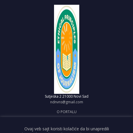
Sutjeska 2
21000 Novi Sad
ndnvns@gmail.com
O PORTALU
IMPRESUM
OBJAVI VEST
Ovaj veb sajt koristi kolačiće da bi unapredili