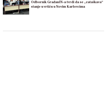
Odbornik GrađanIN-a tvrdi da se „zataškava“
stanje u vrtiću u Novim Karlovcima