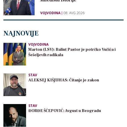
smetlištu istorije
VOJVODINA
08. AVG 2026
NAJNOVIJE
VOJVODINA
Marton (LSV): Balint Pastor je potrčko Vučića i
Šešeljevih radikala
STAV
ALEKSEJ KIŠJUHAS: Čitanje je zakon
STAV
ĐORĐE ŠĆEPOVIĆ: Avgust u Beogradu