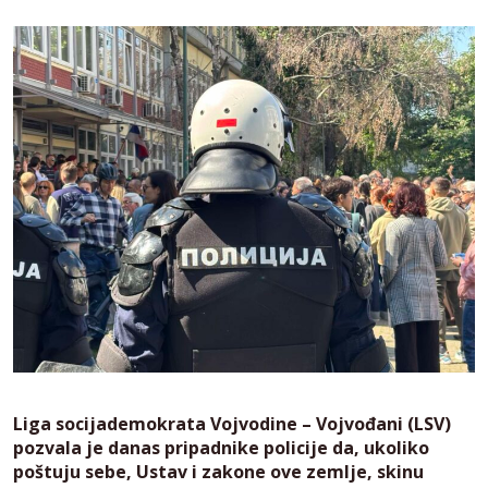
Liga socijademokrata Vojvodine – Vojvođani (LSV)
pozvala je danas pripadnike policije da, ukoliko
poštuju sebe, Ustav i zakone ove zemlje, skinu