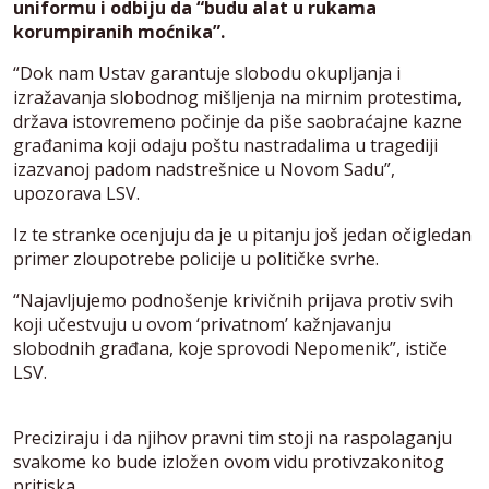
uniformu i odbiju da “budu alat u rukama
korumpiranih moćnika”.
“Dok nam Ustav garantuje slobodu okupljanja i
izražavanja slobodnog mišljenja na mirnim protestima,
država istovremeno počinje da piše saobraćajne kazne
građanima koji odaju poštu nastradalima u tragediji
izazvanoj padom nadstrešnice u Novom Sadu”,
upozorava LSV.
Iz te stranke ocenjuju da je u pitanju još jedan očigledan
primer zloupotrebe policije u političke svrhe.
“Najavljujemo podnošenje krivičnih prijava protiv svih
koji učestvuju u ovom ‘privatnom’ kažnjavanju
slobodnih građana, koje sprovodi Nepomenik”, ističe
LSV.
Preciziraju i da njihov pravni tim stoji na raspolaganju
svakome ko bude izložen ovom vidu protivzakonitog
pritiska.