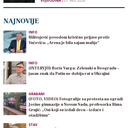
VOJVODINA
07. AVG 2026
NAJNOVIJE
INFO
Milivojević povodom krivične prijave protiv
Vučevića: „Arena je bila sajam mafije“
INFO
(INTERVJU) Boris Varga: Zelenski u Beogradu –
jasan znak da Putin ne dobija rat u Ukrajini
GRAĐANI
(FOTO, VIDEO) Fotografije sa protesta na ogradi
Jovine gimnazije u Novom Sadu, profesorka Rima
Grujić: „Oni koji su izdali decu – izdaće i
otadžbinu“
STAV