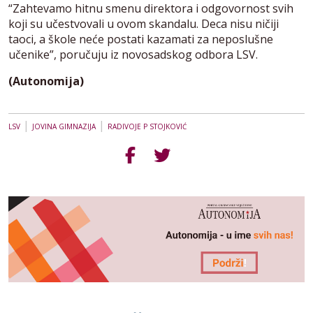
“Zahtevamo hitnu smenu direktora i odgovornost svih
koji su učestvovali u ovom skandalu. Deca nisu ničiji
taoci, a škole neće postati kazamati za neposlušne
učenike”, poručuju iz novosadskog odbora LSV.
(Autonomija)
|
|
LSV
JOVINA GIMNAZIJA
RADIVOJE P STOJKOVIĆ