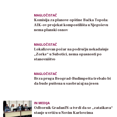
MAGLOČISTAČ
Komisija za planove opštine Bačka Topola:
AIK-ov projekat kompostilišta u Njegoševu
nema planski osnov
MAGLOČISTAČ
Lokalizovan požar na području nekadašnje
„Zorke“ u Subotici, nema opasnosti po
stanovništvo
MAGLOČISTAČ
Brza pruga Beograd–Budimpešta trebalo bi
da bude puštena u saobraćaj na jesen
IN MEDIJA
Odbornik GrađanIN-a tvrdi da se „zataškava“
stanje u vrtiću u Novim Karlovcima