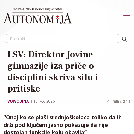
Skip to main content
LSV: Direktor Jovine
gimnazije iza priče o
disciplini skriva silu i
pritiske
VOJVODINA
13. MAJ 2026.
< 1
min čitanja
“Onaj ko se plaši srednjoškolaca toliko da ih
drži pod ključem jasno pokazuje da nije
dostojan funkcije koju obavlja”