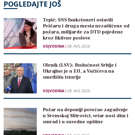
POGLEDAJTE JOŠ
Tepić: SNS funkcioneri ostavili
Peščaru i druga mesta nezaštićene od
požara, milijarde za DTD pojedene
kroz fiktivne poslove
VOJVODINA
08. AVG 2026
Olenik (LSV): Budućnost Srbije i
Ukrajine je u EU, a Vučićeva na
smetlištu istorije
VOJVODINA
08. AVG 2026
Požar na deponiji povećao zagađenje
u Sremskoj Mitrovici, vetar nosi dim i
smrad i u susedne opštine