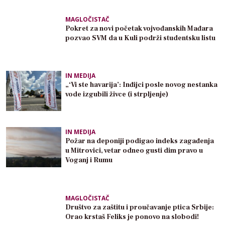
MAGLOČISTAČ
Pokret za novi početak vojvođanskih Mađara
pozvao SVM da u Kuli podrži studentsku listu
IN MEDIJA
„‘Vi ste havarija’: Inđijci posle novog nestanka
vode izgubili živce (i strpljenje)
IN MEDIJA
Požar na deponiji podigao indeks zagađenja
u Mitrovici, vetar odneo gusti dim pravo u
Voganj i Rumu
MAGLOČISTAČ
Društvo za zaštitu i proučavanje ptica Srbije:
Orao krstaš Feliks je ponovo na slobodi!