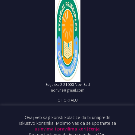
Sutjeska 2
21000 Novi Sad
ndnvns@gmail.com
O PORTALU
IMPRESUM
OBJAVI VEST
Ovaj veb sajt koristi kolačiće da bi unapredili
iskustvo korisnika. Molimo Vas da se upoznate sa
USLOVI KORIŠĆENJA
uslovima i pravilima korišćenja
.
Pretpostavljamo da je to u redu za Vas.