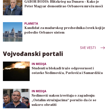
GABOR BODIŠ: Blitzkrieg na Dunavu – Kako je
Peter Magyar demontirao Orbanovu mrežu moći
PLANETA
Kandidat za mađarskog predsednika čovek koji je
pobedio Orbanov sistem
SVE VESTI
Vojvođanski portali
IN MEDIJA
Studenti u blokadi traže odgovornost i
ostavke Nedimovića, Pavlovića i Samardžića
IN MEDIJA
Nedimović nakon izveštaja o zagađenju:
„Ostalim stručnjacima“ poručio da će se
uskoro obratiti