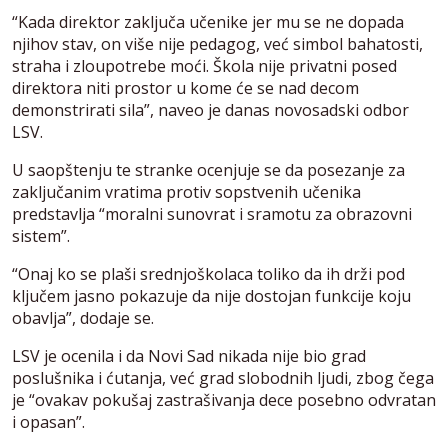
“Kada direktor zaključa učenike jer mu se ne dopada
njihov stav, on više nije pedagog, već simbol bahatosti,
straha i zloupotrebe moći. Škola nije privatni posed
direktora niti prostor u kome će se nad decom
demonstrirati sila”, naveo je danas novosadski odbor
LSV.
U saopštenju te stranke ocenjuje se da posezanje za
zaključanim vratima protiv sopstvenih učenika
predstavlja “moralni sunovrat i sramotu za obrazovni
sistem”.
“Onaj ko se plaši srednjoškolaca toliko da ih drži pod
ključem jasno pokazuje da nije dostojan funkcije koju
obavlja”, dodaje se.
LSV je ocenila i da Novi Sad nikada nije bio grad
poslušnika i ćutanja, već grad slobodnih ljudi, zbog čega
je “ovakav pokušaj zastrašivanja dece posebno odvratan
i opasan”.