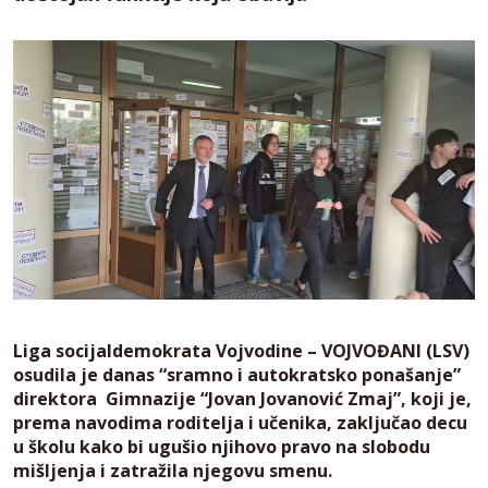
Liga socijaldemokrata Vojvodine – VOJVOĐANI (LSV)
osudila je danas “sramno i autokratsko ponašanje”
direktora Gimnazije “Jovan Jovanović Zmaj”, koji je,
prema navodima roditelja i učenika, zaključao decu
u školu kako bi ugušio njihovo pravo na slobodu
mišljenja i zatražila njegovu smenu.