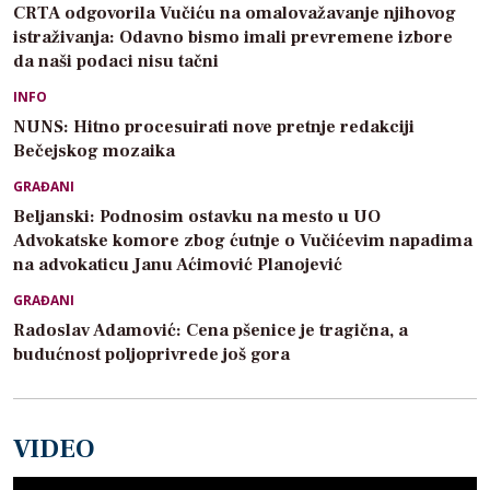
CRTA odgovorila Vučiću na omalovažavanje njihovog
istraživanja: Odavno bismo imali prevremene izbore
da naši podaci nisu tačni
INFO
NUNS: Hitno procesuirati nove pretnje redakciji
Bečejskog mozaika
GRAĐANI
Beljanski: Podnosim ostavku na mesto u UO
Advokatske komore zbog ćutnje o Vučićevim napadima
na advokaticu Janu Aćimović Planojević
GRAĐANI
Radoslav Adamović: Cena pšenice je tragična, a
budućnost poljoprivrede još gora
VIDEO