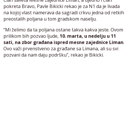
pokreta Bravo, Pavle Bikicki rekao je za N1 da je livada
na kojoj vlast namerava da sagradi crkvu jedna od retkih
preostalih poljana u tom gradskom naselju.
“Mi želimo da ta poljana ostane takva kakva jeste. Ovom
prilikom bih pozvao ljude,
10. marta, u nedelju u 11
sati, na zbor građana ispred mesne zajednice Liman
.
Ovo važi prvenstveno za građane sa Limana, ali su svi
pozvani da nam daju podršku”, rekao je Bikicki.