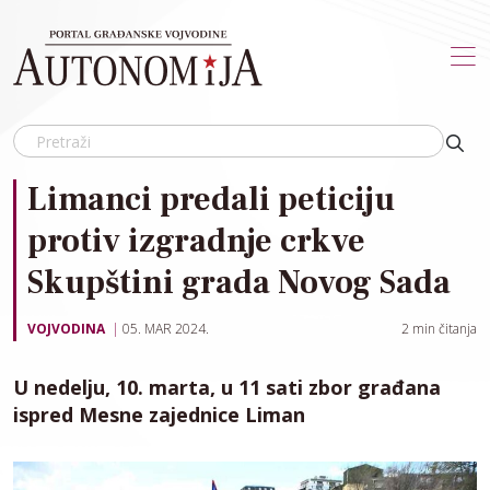
Skip to main content
Limanci predali peticiju
protiv izgradnje crkve
Skupštini grada Novog Sada
VOJVODINA
05. MAR 2024.
2
min čitanja
U nedelju, 10. marta, u 11 sati zbor građana
ispred Mesne zajednice Liman