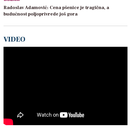
Radoslav Adamović: Cena pšenice je tragična, a
budućnost poljoprivrede još gora
VIDEO