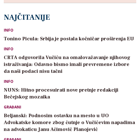
NAJČITANIJE
INFO
Tonino Picula: Srbija je postala kočničar proširenja EU
INFO
CRTA odgovorila Vučiću na omalovažavanje njihovog
istraživanja: Odavno bismo imali prevremene izbore
da naši podaci nisu tačni
INFO
NUNS: Hitno procesuirati nove pretnje redakciji
Bečejskog mozaika
GRAĐANI
Beljanski: Podnosim ostavku na mesto u UO
Advokatske komore zbog ćutnje o Vučićevim napadima
na advokaticu Janu Aćimović Planojević
GRAĐANI