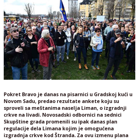
Pokret Bravo je danas na pisarnici u Gradskoj kući u
Novom Sadu, predao rezultate ankete koju su
sproveli sa meštanima naselja Liman, o izgradnji
crkve na livadi. Novosadski odbornici na sednici
Skupštine grada promenili su ipak danas plan
regulacije dela Limana kojim je omogućena
izgradnja crkve kod Štranda. Za ovu izmenu plana