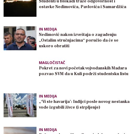
Studenti u blokadi traže odgovornost i
ostavke Nedimovića, Pavlovića i Samardžića
IN MEDIJA
Nedimović nakon izveštaja o zagađenju:
„Ostalim stručnjacima“ poručio da će se
uskoro obratiti
MAGLOČISTAČ
Pokret za novi početak vojvođanskih Mađara
pozvao SVM da u Kuli podrži studentsku listu
IN MEDIJA
„‘Vi ste havarija’: Inđijci posle novog nestanka
vode izgubili živce (i strpljenje)
IN MEDIJA