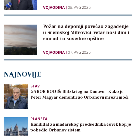
VOJVODINA
08. AVG 2026
Požar na deponiji povećao zagađenje
u Sremskoj Mitrovici, vetar nosi dim i
smrad i u susedne opštine
VOJVODINA
07. AVG 2026
NAJNOVIJE
STAV
GABOR BODIŠ: Blitzkrieg na Dunavu – Kako je
Peter Magyar demontirao Orbanovu mrežu moći
PLANETA
Kandidat za mađarskog predsednika čovek koji je
pobedio Orbanov sistem