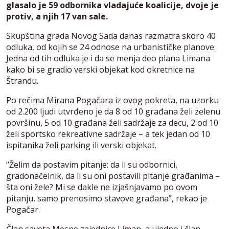
glasalo je 59 odbornika vladajuće koalicije, dvoje je
protiv, a njih 17 van sale.
Skupština grada Novog Sada danas razmatra skoro 40
odluka, od kojih se 24 odnose na urbanističke planove.
Jedna od tih odluka je i da se menja deo plana Limana
kako bi se gradio verski objekat kod okretnice na
Štrandu.
Po rečima Mirana Pogačara iz ovog pokreta, na uzorku
od 2.200 ljudi utvrđeno je da 8 od 10 građana želi zelenu
površinu, 5 od 10 građana želi sadržaje za decu, 2 od 10
želi sportsko rekreativne sadržaje – a tek jedan od 10
ispitanika želi parking ili verski objekat.
“Želim da postavim pitanje: da li su odbornici,
gradonačelnik, da li su oni postavili pitanje građanima –
šta oni žele? Mi se dakle ne izjašnjavamo po ovom
pitanju, samo prenosimo stavove građana”, rekao je
Pogačar.
Član saveta Mesne zajednice Liman, a ujedno i član