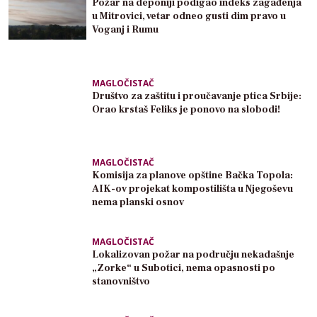
Požar na deponiji podigao indeks zagađenja
u Mitrovici, vetar odneo gusti dim pravo u
Voganj i Rumu
MAGLOČISTAČ
Društvo za zaštitu i proučavanje ptica Srbije:
Orao krstaš Feliks je ponovo na slobodi!
MAGLOČISTAČ
Komisija za planove opštine Bačka Topola:
AIK-ov projekat kompostilišta u Njegoševu
nema planski osnov
MAGLOČISTAČ
Lokalizovan požar na području nekadašnje
„Zorke“ u Subotici, nema opasnosti po
stanovništvo