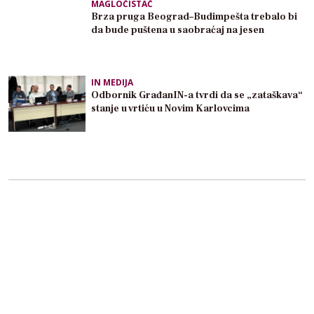
MAGLOČISTAČ
Brza pruga Beograd–Budimpešta trebalo bi
da bude puštena u saobraćaj na jesen
IN MEDIJA
Odbornik GrađanIN-a tvrdi da se „zataškava“
stanje u vrtiću u Novim Karlovcima