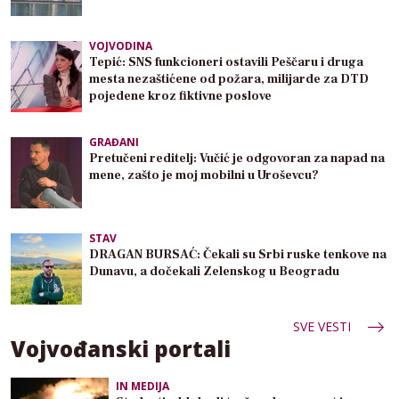
VOJVODINA
Tepić: SNS funkcioneri ostavili Peščaru i druga
mesta nezaštićene od požara, milijarde za DTD
pojedene kroz fiktivne poslove
GRAĐANI
Pretučeni reditelj: Vučić je odgovoran za napad na
mene, zašto je moj mobilni u Uroševcu?
STAV
DRAGAN BURSAĆ: Čekali su Srbi ruske tenkove na
Dunavu, a dočekali Zelenskog u Beogradu
SVE VESTI
Vojvođanski portali
IN MEDIJA