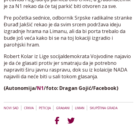
je za N1 rekao da će taj parkić biti otvoren za sve.
Pre početka sednice, odbornik Srpske radikalne stranke
Đurađ Jakšić rekao je da svim srcem podržava ideju
izgradnje hrama na Limanu, ali da bi porta trebalo da
bude još veća kako bi se na toj lokaciji izgradio i
parohjski hram.
Robert Kolar iz Lige socijaldemokrata Vojvodine najavio
je da će glasati protiv jer smatraju da je potrebno
napraviti širu javnu raspravu, dok su iz kolaicije NADA
najavili da neće biti u sali tokom glasanja.
(Autonomija/
N1
/foto: Dragan Gojić/Facebook)
|
|
|
|
|
NOVI SAD
CRKVA
PETICIJA
GRAĐANI
LIMAN
SKUPŠTINA GRADA