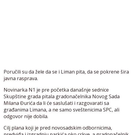
Poručili su da žele da se i Liman pita, da se pokrene šira
javna rasprava.
Novinarka N1 je pre početka današnje sednice
Skupštine grada pitala gradonačelnika Novog Sada
Milana Đurića da li će saslušati i razgovarati sa
građanima Limana, a ne samo sveštenicima SPC, ali
odgovor nije dobila.
Cilj plana koji je pred novosadskim odbornicima,
predviđa i izgradnju parkića oko crkve, a gradonačelnik