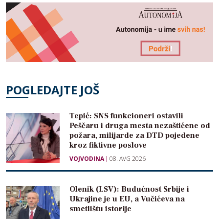
POGLEDAJTE JOŠ
Tepić: SNS funkcioneri ostavili
Peščaru i druga mesta nezaštićene od
požara, milijarde za DTD pojedene
kroz fiktivne poslove
VOJVODINA
08. AVG 2026
Olenik (LSV): Budućnost Srbije i
Ukrajine je u EU, a Vučićeva na
smetlištu istorije