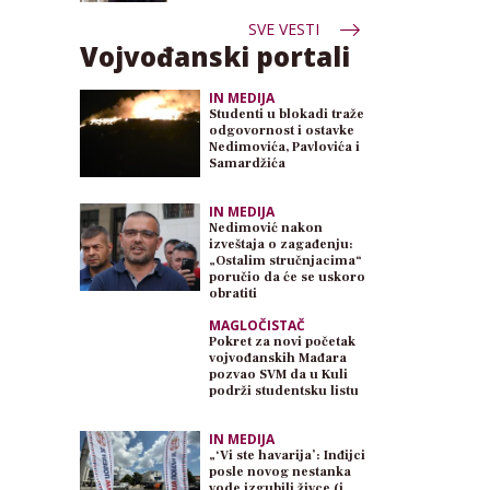
SVE VESTI
Vojvođanski portali
IN MEDIJA
Studenti u blokadi traže
odgovornost i ostavke
Nedimovića, Pavlovića i
Samardžića
IN MEDIJA
Nedimović nakon
izveštaja o zagađenju:
„Ostalim stručnjacima“
poručio da će se uskoro
obratiti
MAGLOČISTAČ
Pokret za novi početak
vojvođanskih Mađara
pozvao SVM da u Kuli
podrži studentsku listu
IN MEDIJA
„‘Vi ste havarija’: Inđijci
posle novog nestanka
vode izgubili živce (i