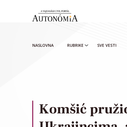
Skip to main content
NASLOVNA
RUBRIKE
SVE VESTI
Komšić pruži
Ukrajincima,