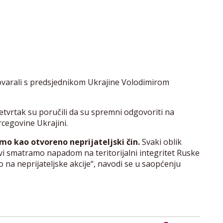
govarali s predsjednikom Ukrajine Volodimirom
etvrtak su poručili da su spremni odgovoriti na
cegovine Ukrajini.
o kao otvoreno neprijateljski čin.
Svaki oblik
ivi smatramo napadom na teritorijalni integritet Ruske
na neprijateljske akcije“, navodi se u saopćenju