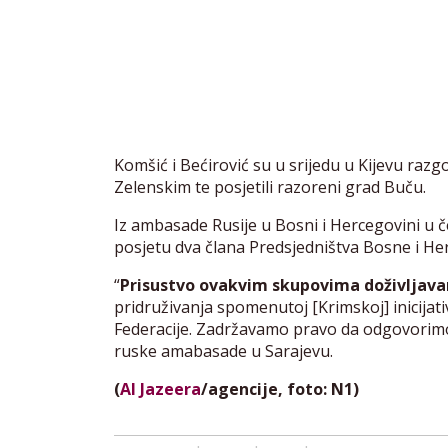
Komšić i Bećirović su u srijedu u Kijevu raz
Zelenskim te posjetili razoreni grad Buču.
Iz ambasade Rusije u Bosni i Hercegovini u č
posjetu dva člana Predsjedništva Bosne i Her
“
Prisustvo ovakvim skupovima doživljavam
pridruživanja spomenutoj [Krimskoj] inicijat
Federacije. Zadržavamo pravo da odgovorimo 
ruske amabasade u Sarajevu.
(
Al Jazeera
/agencije, foto: N1)