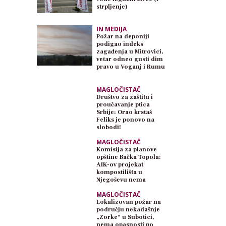
strpljenje)
IN MEDIJA
Požar na deponiji
podigao indeks
zagađenja u Mitrovici,
vetar odneo gusti dim
pravo u Voganj i Rumu
MAGLOČISTAČ
Društvo za zaštitu i
proučavanje ptica
Srbije: Orao krstaš
Feliks je ponovo na
slobodi!
MAGLOČISTAČ
Komisija za planove
opštine Bačka Topola:
AIK-ov projekat
kompostilišta u
Njegoševu nema
planski osnov
MAGLOČISTAČ
Lokalizovan požar na
području nekadašnje
„Zorke“ u Subotici,
nema opasnosti po