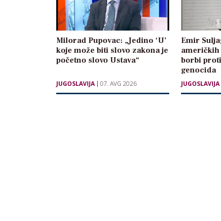
Milorad Pupovac: „Jedino ‘U’
Emir Sulja
koje može biti slovo zakona je
američkih 
početno slovo Ustava“
borbi prot
genocida
JUGOSLAVIJA
07. AVG 2026
JUGOSLAVIJA