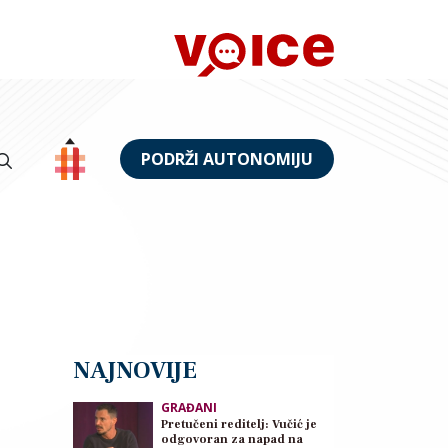
PODRŽI AUTONOMIJU
NAJNOVIJE
GRAĐANI
Pretučeni reditelj: Vučić je
odgovoran za napad na