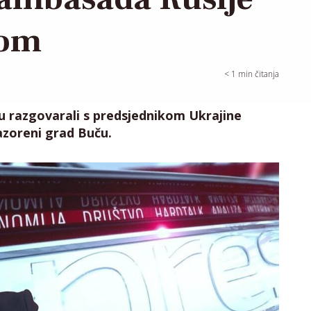
jom
< 1
min čitanja
evu razgovarali s predsjednikom Ukrajine
azoreni grad Buču.