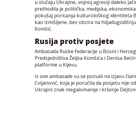
u slučaju Ukrajine, vojnoj agresiji daleko jač
prethodila je politička, medijska, ekonomska 
pokušaj poricanja kulturološkog identiteta B
kao izmišljene, bez obzira na hiljadugodišnj
Komšić.
Rusija protiv posjete
Ambasada Ruske Federacije u Bosni i Hercego
Predsjedništva Željka Komšića i Denisa Bećir
platforme u Kijevu.
Iz ove ambasade su se pozvali na izjavu član
Cvijanović, koja je poručila da posjetu nije o
Ukrajini znak megalomanije i kršenje Dejto