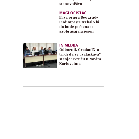
stanovništvo
MAGLOČISTAČ
Brza pruga Beograd–
Budimpešta trebalo bi
da bude puštena u
saobraćaj na jesen
IN MEDIJA
Odbornik GrađanIN-a
tvrdi da se „zataškava“
stanje u vrtiću u Novim
Karlovcima