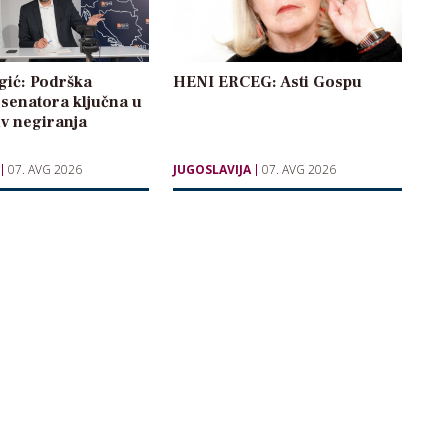
gić: Podrška
HENI ERCEG: Asti Gospu
senatora ključna u
iv negiranja
07. AVG 2026
JUGOSLAVIJA
07. AVG 2026