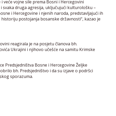
e i veće vojne sile prema Bosni i Hercegovini
i svaka druga agresija, uključujući kulturološku –
osne i Hercegovine i njenih naroda, predstavljajući ih
u historiju postojanja bosanske državnosti“, kazao je
vini reagirala je na posjetu članova bh.
ovića Ukrajini i njihovo učešće na samitu Krimske
ice Predsjedništva Bosne i Hercegovine Željke
dobrilo bh. Predsjedništvo i da su izjave o podršci
nskog sporazuma.