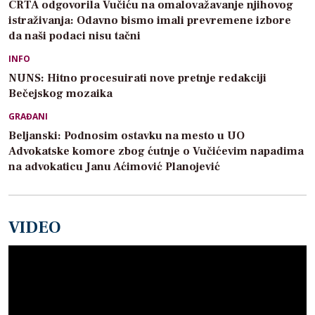
CRTA odgovorila Vučiću na omalovažavanje njihovog
istraživanja: Odavno bismo imali prevremene izbore
da naši podaci nisu tačni
INFO
NUNS: Hitno procesuirati nove pretnje redakciji
Bečejskog mozaika
GRAĐANI
Beljanski: Podnosim ostavku na mesto u UO
Advokatske komore zbog ćutnje o Vučićevim napadima
na advokaticu Janu Aćimović Planojević
VIDEO