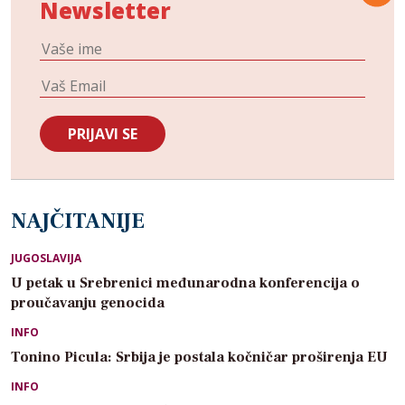
Newsletter
NAJČITANIJE
JUGOSLAVIJA
U petak u Srebrenici međunarodna konferencija o
proučavanju genocida
INFO
Tonino Picula: Srbija je postala kočničar proširenja EU
INFO