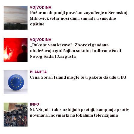
VOJVODINA
Požar na deponiji povećao zagađenje u Sremskoj
Mitrovici, vetar nosi dim i smrad i u susedne
opštine
VOJVODINA
„Ruke su vam krvave”: Zborovi građana
obeležavaju godišnjicu sukoba i odbrane časti
Novog Sada 13.avgusta
PLANETA
Crna Gora i Island mogle bi u paketu da uđu u EU
INFO
NUNS: Jul – talas ozbiljnih pretnji, kampanje protiv
novinara i novinarki na lokalnim televizijama