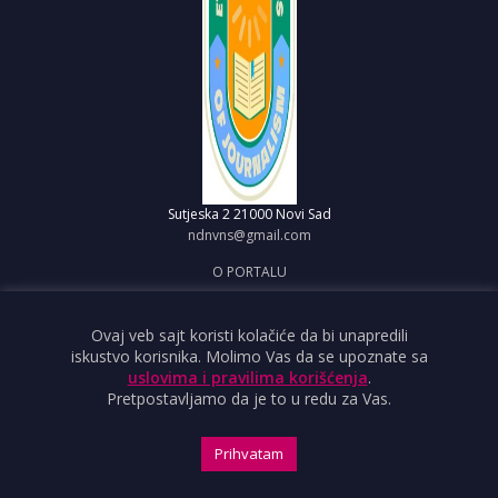
Sutjeska 2
21000 Novi Sad
ndnvns@gmail.com
O PORTALU
IMPRESUM
OBJAVI VEST
Ovaj veb sajt koristi kolačiće da bi unapredili
iskustvo korisnika. Molimo Vas da se upoznate sa
USLOVI KORIŠĆENJA
uslovima i pravilima korišćenja
.
Pretpostavljamo da je to u redu za Vas.
Prihvatam
Copyright ©2026 Nezavisno društvo novinara Vojvodine