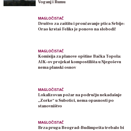
Voganj i Rumu
MAGLOČISTAČ
Društvo za zaštitu i proučavanje ptica Srbije:
Orao krstaš Feliks je ponovo na slobodi!
MAGLOČISTAČ
Komisija za planove opštine Bačka Topola:
AIK-ov projekat kompostilišta u Njegoševu
nema planski osnov
MAGLOČISTAČ
Lokalizovan požar na području nekadašnje
„Zorke“ u Subotici, nema opasnosti po
stanovništvo
MAGLOČISTAČ
Brza pruga Beograd–Budimpešta trebalo bi