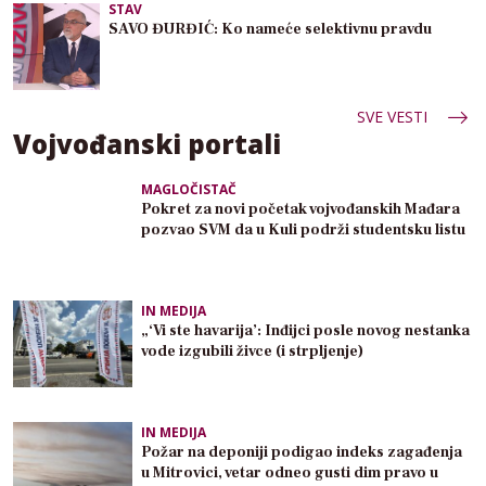
STAV
SAVO ĐURĐIĆ: Ko nameće selektivnu pravdu
SVE VESTI
Vojvođanski portali
MAGLOČISTAČ
Pokret za novi početak vojvođanskih Mađara
pozvao SVM da u Kuli podrži studentsku listu
IN MEDIJA
„‘Vi ste havarija’: Inđijci posle novog nestanka
vode izgubili živce (i strpljenje)
IN MEDIJA
Požar na deponiji podigao indeks zagađenja
u Mitrovici, vetar odneo gusti dim pravo u