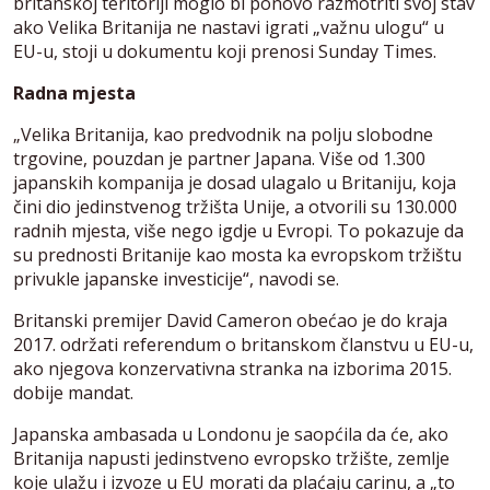
britanskoj teritoriji moglo bi ponovo razmotriti svoj stav
ako Velika Britanija ne nastavi igrati „važnu ulogu“ u
EU-u, stoji u dokumentu koji prenosi Sunday Times.
Radna mjesta
„Velika Britanija, kao predvodnik na polju slobodne
trgovine, pouzdan je partner Japana. Više od 1.300
japanskih kompanija je dosad ulagalo u Britaniju, koja
čini dio jedinstvenog tržišta Unije, a otvorili su 130.000
radnih mjesta, više nego igdje u Evropi. To pokazuje da
su prednosti Britanije kao mosta ka evropskom tržištu
privukle japanske investicije“, navodi se.
Britanski premijer David Cameron obećao je do kraja
2017. održati referendum o britanskom članstvu u EU-u,
ako njegova konzervativna stranka na izborima 2015.
dobije mandat.
Japanska ambasada u Londonu je saopćila da će, ako
Britanija napusti jedinstveno evropsko tržište, zemlje
koje ulažu i izvoze u EU morati da plaćaju carinu, a „to