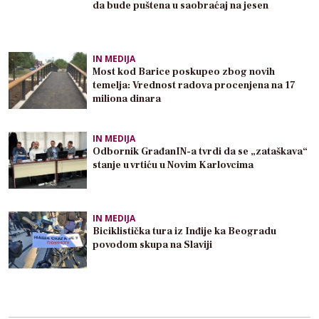
da bude puštena u saobraćaj na jesen
IN MEDIJA
Most kod Barice poskupeo zbog novih
temelja: Vrednost radova procenjena na 17
miliona dinara
IN MEDIJA
Odbornik GrađanIN-a tvrdi da se „zataškava“
stanje u vrtiću u Novim Karlovcima
IN MEDIJA
Biciklistička tura iz Inđije ka Beogradu
povodom skupa na Slaviji