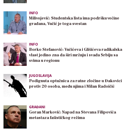
INFO
Milivojević: Studentska lista ima podršku većine
građana, Vučić je toga svestan
INFO
Borko Stefanović: Vučićeva i Glišićeva radikalska
vlast jedino zna da širi mržnju i svađa Srbiju sa
svima u regionu
JUGOSLAVIJA
Podignuta optužnica za ratne zločine u Đakovici
protiv 20 osoba, među njima i Milan Radoičić
GRAĐANI
Goran Marković: Napad na Stevana Filipovića
metastaza fašističkog režima