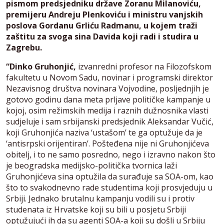
pismom predsjedniku države Zoranu Milanoviću,
premijeru Andreju Plenkoviću i ministru vanjskih
poslova Gordanu Grliću Radmanu, u kojem traži
zaštitu za svoga sina Davida koji radi i studira u
Zagrebu.
“Dinko Gruhonjić,
izvanredni profesor na Filozofskom
fakultetu u Novom Sadu, novinar i programski direktor
Nezavisnog društva novinara Vojvodine, posljednjih je
gotovo godinu dana meta prljave političke kampanje u
kojoj, osim režimskih medija i raznih dužnosnika vlasti
sudjeluje i sam srbijanski predsjednik Aleksandar Vučić,
koji Gruhonjića naziva ‘ustašom’ te ga optužuje da je
‘antisrpski orijentiran’. Pošteđena nije ni Gruhonjićeva
obitelj, i to ne samo posredno, nego i izravno nakon što
je beogradska medijsko-politička tvornica laži
Gruhonjićeva sina optužila da surađuje sa SOA-om, kao
što to svakodnevno rade studentima koji prosvjeduju u
Srbiji. Jednako brutalnu kampanju vodili su i protiv
studenata iz Hrvatske koji su bili u posjetu Srbiji
optužujući ih da su agenti SOA-a koji su došli u Srbiju