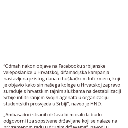
“Odmah nakon objave na Facebooku srbijanske
veleposlanice u Hrvatskoj, difamacijska kampanja
nastavljena je istog dana u huškačkom Informeru, koji
je objavio kako sin našega kolege u Hrvatskoj zapravo
surađuje s hrvatskim tajnim službama na destabilizaciji
Srbije infiltriranjem svojih agenata u organizaciju
studentskih prosvjeda u Srbiji”, naveo je HND.
„Ambasadori stranih država bi morali da budu
odgovorni i za sopstvene državljane koji se nalaze na
privremenom radu u drugim državama“, navodi u