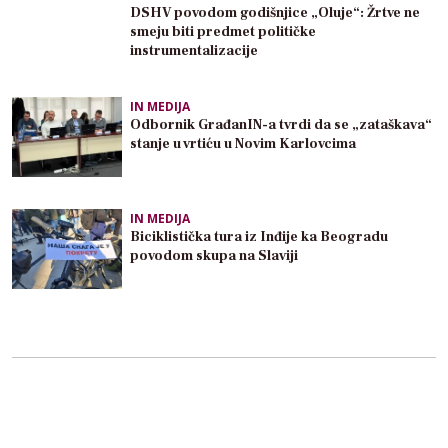
DSHV povodom godišnjice „Oluje“: Žrtve ne
smeju biti predmet političke
instrumentalizacije
IN MEDIJA
Odbornik GrađanIN-a tvrdi da se „zataškava“
stanje u vrtiću u Novim Karlovcima
IN MEDIJA
Biciklistička tura iz Inđije ka Beogradu
povodom skupa na Slaviji