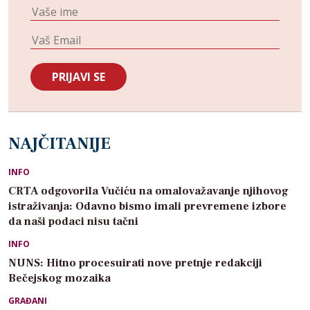
NAJČITANIJE
INFO
CRTA odgovorila Vučiću na omalovažavanje njihovog
istraživanja: Odavno bismo imali prevremene izbore
da naši podaci nisu tačni
INFO
NUNS: Hitno procesuirati nove pretnje redakciji
Bečejskog mozaika
GRAĐANI