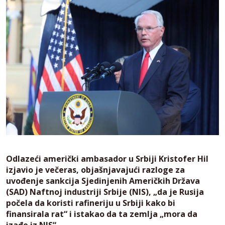
Odlazeći američki ambasador u Srbiji Kristofer Hil
izjavio je večeras, objašnjavajući razloge za
uvođenje sankcija Sjedinjenih Američkih Država
(SAD) Naftnoj industriji Srbije (NIS), „da je Rusija
počela da koristi rafineriju u Srbiji kako bi
finansirala rat“ i istakao da ta zemlja „mora da
izađe iz NIS“.