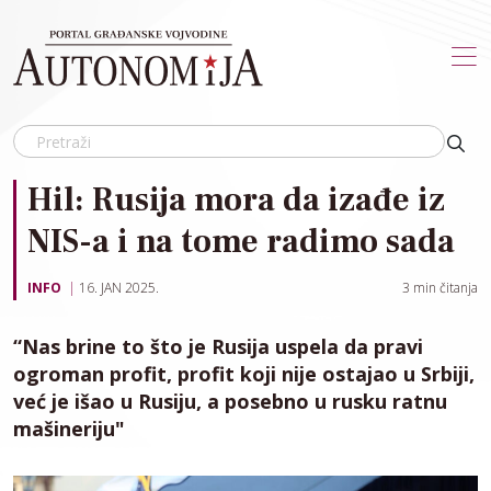
Skip to main content
Hil: Rusija mora da izađe iz
NIS-a i na tome radimo sada
INFO
16. JAN 2025.
3
min čitanja
“Nas brine to što je Rusija uspela da pravi
ogroman profit, profit koji nije ostajao u Srbiji,
već je išao u Rusiju, a posebno u rusku ratnu
mašineriju"