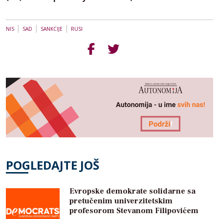
|
|
|
NIS
SAD
SANKCIJE
RUSI
POGLEDAJTE JOŠ
Evropske demokrate solidarne sa
pretučenim univerzitetskim
profesorom Stevanom Filipovićem