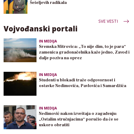
Šešeljevih radikala
SVE VESTI
Vojvođanski portali
IN MEDIJA
Sremska Mitrovica: „To nije dim, to je para“
zamenica gradonačelnika kaže jedno, Zavod i
dalje poziva na oprez
IN MEDIJA
Studenti u blokadi traže odgovornost i
ostavke Nedimovića, Pavlovića i Samardžića
IN MEDIJA
Nedimović nakon izveštaja o zagađenju:
„Ostalim stručnjacima“ poručio da će se
uskoro obratiti