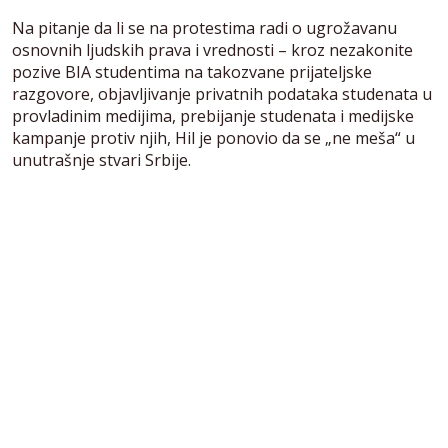
Na pitanje da li se na protestima radi o ugrožavanu
osnovnih ljudskih prava i vrednosti – kroz nezakonite
pozive BIA studentima na takozvane prijateljske
razgovore, objavljivanje privatnih podataka studenata u
provladinim medijima, prebijanje studenata i medijske
kampanje protiv njih, Hil je ponovio da se „ne meša“ u
unutrašnje stvari Srbije.