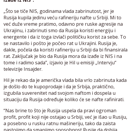
„Što se tiče NIS, godinama vlada zabrinutost, jer je
Rusija kupila jedinu veću rafineriju nafte u Srbiji. Mi to
već duže vreme pratimo, odavno pre ruske agresije na
Ukrajinu, i zabrinuti smo da Rusija koristi energiju i
energente i da iz toga izvlači političku korist za sebe. To
se nastavilo i pošto je počeo rat u Ukrajini. Rusija je,
dakle, počela da koristi rafineriju u Srbiji da bi finansirala
rat. Zaključak je bio da Rusija mora da izađe iz NIS i na
tome i radimo sada”, izjavio je Hil u emisiji „Intervju“
televizije Insajder.
Hil je rekao da je američka vlada bila vrlo zabrinuta kada
je došlo do te kupoprodaje i da je Srbija, praktično,
izgubila suverenitet nad svojom naftom i dospela u
situaciju da Rusija određuje koliko će se nafte rafinirati.
“Nas brine to što je Rusija uspela da pravi ogroman
profit, profit koji nije ostajao u Srbiji, već je išao u Rusiju,
a posebno u rusku ratnu mašineriju, tako da zaista
nastojimo da smanjimo sposobnost Rusije da dobija