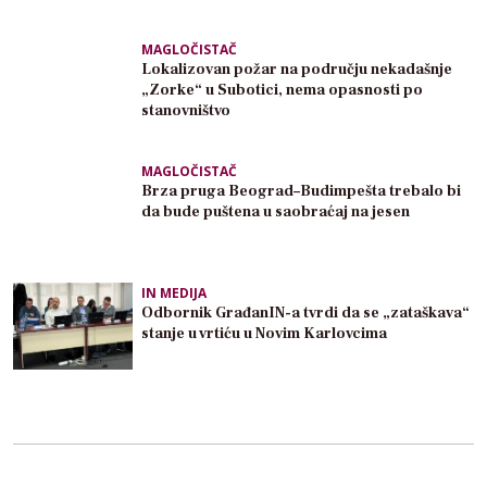
MAGLOČISTAČ
Lokalizovan požar na području nekadašnje
„Zorke“ u Subotici, nema opasnosti po
stanovništvo
MAGLOČISTAČ
Brza pruga Beograd–Budimpešta trebalo bi
da bude puštena u saobraćaj na jesen
IN MEDIJA
Odbornik GrađanIN-a tvrdi da se „zataškava“
stanje u vrtiću u Novim Karlovcima