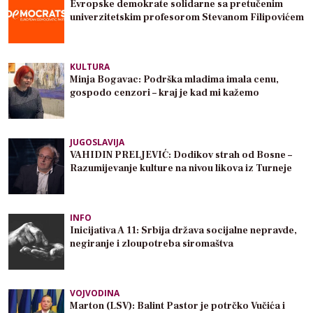
Evropske demokrate solidarne sa pretučenim
univerzitetskim profesorom Stevanom Filipovićem
KULTURA
Minja Bogavac: Podrška mladima imala cenu,
gospodo cenzori – kraj je kad mi kažemo
JUGOSLAVIJA
VAHIDIN PRELJEVIĆ: Dodikov strah od Bosne –
Razumijevanje kulture na nivou likova iz Turneje
INFO
Inicijativa A 11: Srbija država socijalne nepravde,
negiranje i zloupotreba siromaštva
VOJVODINA
Marton (LSV): Balint Pastor je potrčko Vučića i