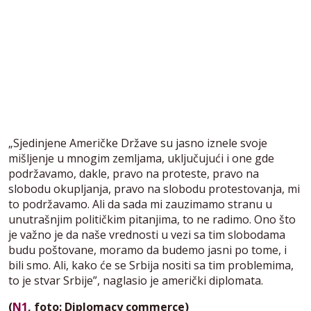
„Sjedinjene Američke Države su jasno iznele svoje
mišljenje u mnogim zemljama, uključujući i one gde
podržavamo, dakle, pravo na proteste, pravo na
slobodu okupljanja, pravo na slobodu protestovanja, mi
to podržavamo. Ali da sada mi zauzimamo stranu u
unutrašnjim političkim pitanjima, to ne radimo. Ono što
je važno je da naše vrednosti u vezi sa tim slobodama
budu poštovane, moramo da budemo jasni po tome, i
bili smo. Ali, kako će se Srbija nositi sa tim problemima,
to je stvar Srbije”, naglasio je američki diplomata.
(
N1
, foto: Diplomacy commerce)