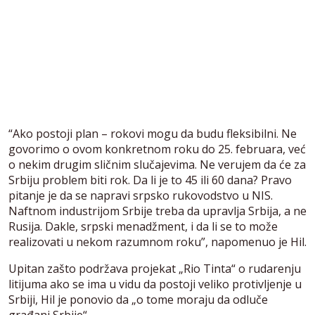
“Ako postoji plan – rokovi mogu da budu fleksibilni. Ne
govorimo o ovom konkretnom roku do 25. februara, već
o nekim drugim sličnim slučajevima. Ne verujem da će za
Srbiju problem biti rok. Da li je to 45 ili 60 dana? Pravo
pitanje je da se napravi srpsko rukovodstvo u NIS.
Naftnom industrijom Srbije treba da upravlja Srbija, a ne
Rusija. Dakle, srpski menadžment, i da li se to može
realizovati u nekom razumnom roku”, napomenuo je Hil.
Upitan zašto podržava projekat „Rio Tinta“ o rudarenju
litijuma ako se ima u vidu da postoji veliko protivljenje u
Srbiji, Hil je ponovio da „o tome moraju da odluče
građani Srbije“.