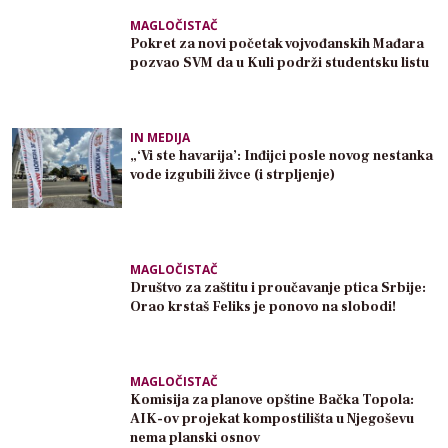
MAGLOČISTAČ
Pokret za novi početak vojvođanskih Mađara
pozvao SVM da u Kuli podrži studentsku listu
IN MEDIJA
„‘Vi ste havarija’: Inđijci posle novog nestanka
vode izgubili živce (i strpljenje)
MAGLOČISTAČ
Društvo za zaštitu i proučavanje ptica Srbije:
Orao krstaš Feliks je ponovo na slobodi!
MAGLOČISTAČ
Komisija za planove opštine Bačka Topola:
AIK-ov projekat kompostilišta u Njegoševu
nema planski osnov