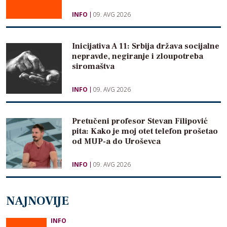
INFO
09. AVG 2026
Inicijativa A 11: Srbija država socijalne
nepravde, negiranje i zloupotreba
siromaštva
INFO
09. AVG 2026
Pretučeni profesor Stevan Filipović
pita: Kako je moj otet telefon prošetao
od MUP-a do Uroševca
INFO
09. AVG 2026
NAJNOVIJE
INFO