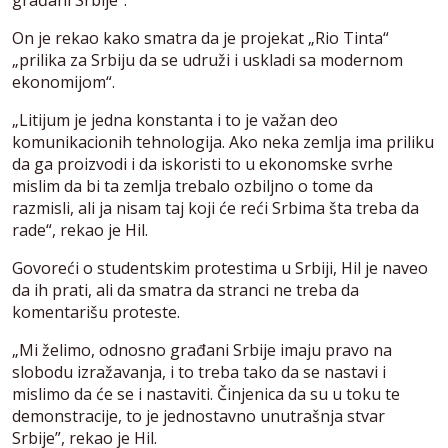
On je rekao kako smatra da je projekat „Rio Tinta“
„prilika za Srbiju da se udruži i uskladi sa modernom
ekonomijom“.
„Litijum je jedna konstanta i to je važan deo
komunikacionih tehnologija. Ako neka zemlja ima priliku
da ga proizvodi i da iskoristi to u ekonomske svrhe
mislim da bi ta zemlja trebalo ozbiljno o tome da
razmisli, ali ja nisam taj koji će reći Srbima šta treba da
rade“, rekao je Hil.
Govoreći o studentskim protestima u Srbiji, Hil je naveo
da ih prati, ali da smatra da stranci ne treba da
komentarišu proteste.
„Mi želimo, odnosno građani Srbije imaju pravo na
slobodu izražavanja, i to treba tako da se nastavi i
mislimo da će se i nastaviti. Činjenica da su u toku te
demonstracije, to je jednostavno unutrašnja stvar
Srbije”, rekao je Hil.