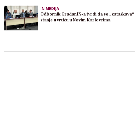
IN MEDIJA
Odbornik GrađanIN-a tvrdi da se „zataškava“
stanje u vrtiću u Novim Karlovcima