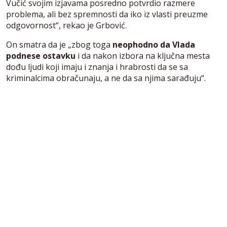
Vučić svojim izjavama posredno potvrdio razmere
problema, ali bez spremnosti da iko iz vlasti preuzme
odgovornost“, rekao je Grbović.
On smatra da je „zbog toga
neophodno da Vlada
podnese ostavku
i da nakon izbora na ključna mesta
dođu ljudi koji imaju i znanja i hrabrosti da se sa
kriminalcima obračunaju, a ne da sa njima sarađuju“.