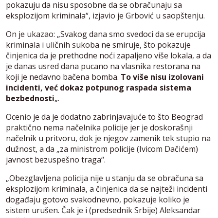
pokazuju da nisu sposobne da se obračunaju sa
eksplozijom kriminala“, izjavio je Grbović u saopštenju.
On je ukazao: „Svakog dana smo svedoci da se erupcija
kriminala i uličnih sukoba ne smiruje, što pokazuje
činjenica da je prethodne noći zapaljeno više lokala, a da
je danas usred dana pucano na vlasnika restorana na
koji je nedavno bačena bomba.
To više nisu izolovani
incidenti, već dokaz potpunog raspada sistema
bezbednosti
„.
Ocenio je da je dodatno zabrinjavajuće to što Beograd
praktično nema načelnika policije jer je doskorašnji
načelnik u pritvoru, dok je njegov zamenik tek stupio na
dužnost, a da „za ministrom policije (Ivicom Dačićem)
javnost bezuspešno traga“.
„Obezglavljena policija nije u stanju da se obračuna sa
eksplozijom kriminala, a činjenica da se najteži incidenti
događaju gotovo svakodnevno, pokazuje koliko je
sistem urušen. Čak je i (predsednik Srbije) Aleksandar