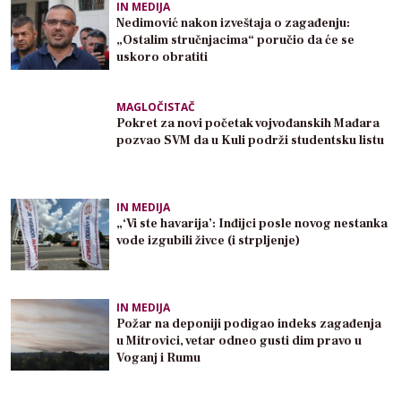
IN MEDIJA
Nedimović nakon izveštaja o zagađenju:
„Ostalim stručnjacima“ poručio da će se
uskoro obratiti
MAGLOČISTAČ
Pokret za novi početak vojvođanskih Mađara
pozvao SVM da u Kuli podrži studentsku listu
IN MEDIJA
„‘Vi ste havarija’: Inđijci posle novog nestanka
vode izgubili živce (i strpljenje)
IN MEDIJA
Požar na deponiji podigao indeks zagađenja
u Mitrovici, vetar odneo gusti dim pravo u
Voganj i Rumu