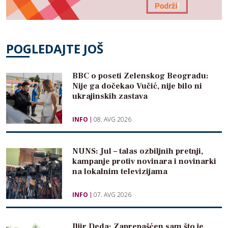
POGLEDAJTE JOŠ
BBC o poseti Zelenskog Beogradu:
Nije ga dočekao Vučić, nije bilo ni
ukrajinskih zastava
INFO
08. AVG 2026
NUNS: Jul – talas ozbiljnih pretnji,
kampanje protiv novinara i novinarki
na lokalnim televizijama
INFO
07. AVG 2026
Iljir Deda: Zaprepašćen sam što je