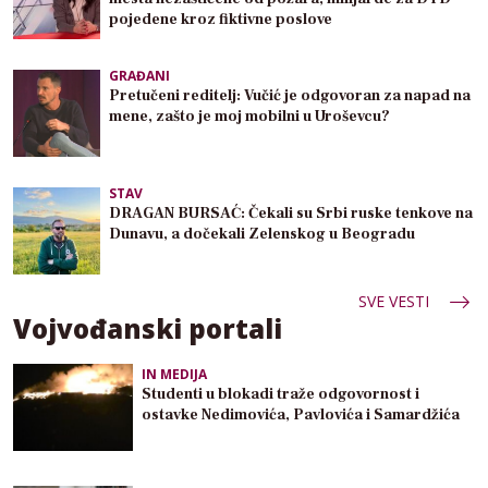
pojedene kroz fiktivne poslove
GRAĐANI
Pretučeni reditelj: Vučić je odgovoran za napad na
mene, zašto je moj mobilni u Uroševcu?
STAV
DRAGAN BURSAĆ: Čekali su Srbi ruske tenkove na
Dunavu, a dočekali Zelenskog u Beogradu
SVE VESTI
Vojvođanski portali
IN MEDIJA
Studenti u blokadi traže odgovornost i
ostavke Nedimovića, Pavlovića i Samardžića