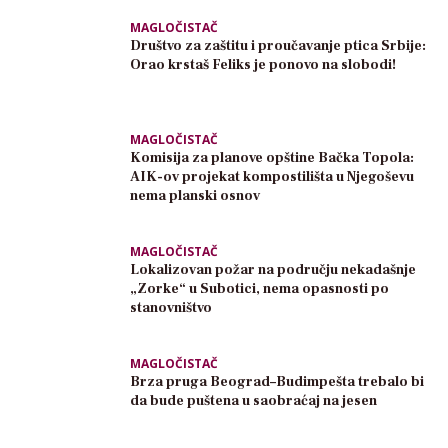
MAGLOČISTAČ
Društvo za zaštitu i proučavanje ptica Srbije:
Orao krstaš Feliks je ponovo na slobodi!
MAGLOČISTAČ
Komisija za planove opštine Bačka Topola:
AIK-ov projekat kompostilišta u Njegoševu
nema planski osnov
MAGLOČISTAČ
Lokalizovan požar na području nekadašnje
„Zorke“ u Subotici, nema opasnosti po
stanovništvo
MAGLOČISTAČ
Brza pruga Beograd–Budimpešta trebalo bi
da bude puštena u saobraćaj na jesen