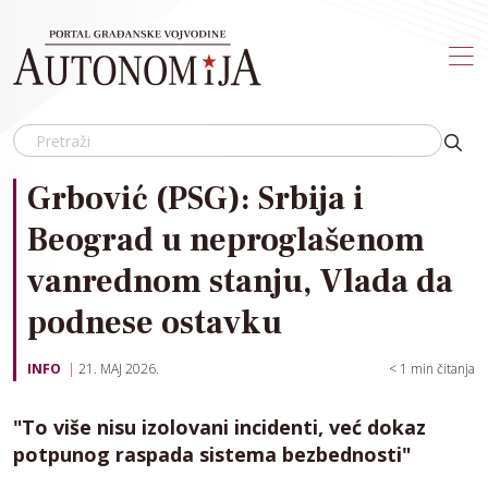
Skip to main content
Grbović (PSG): Srbija i
Beograd u neproglašenom
vanrednom stanju, Vlada da
podnese ostavku
INFO
21. MAJ 2026.
< 1
min čitanja
"To više nisu izolovani incidenti, već dokaz
potpunog raspada sistema bezbednosti"