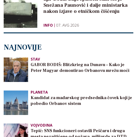
Snežana Paunović i dalje ministarka
nakon izjave o etničkom čišćenju
INFO
07. AVG 2026
NAJNOVIJE
STAV
GABOR BODIŠ: Blitzkrieg na Dunavu – Kako je
Peter Magyar demontirao Orbanovu mrežu moći
PLANETA
Kandidat za mađarskog predsednika čovek koji je
pobedio Orbanov sistem
VOJVODINA
Tepić: SNS funkcioneri ostavili Peščaru i druga
mesta nezaštićene od požara, milijarde za DTD