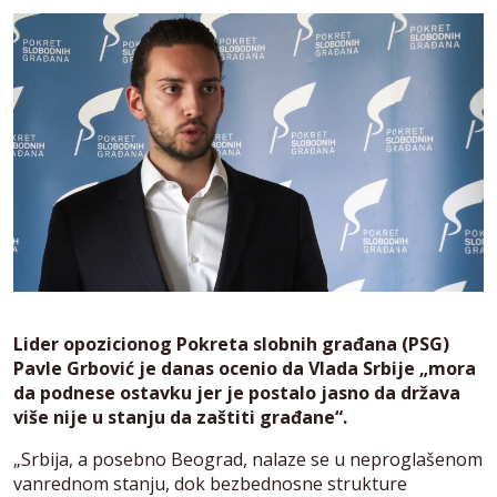
Lider opozicionog Pokreta slobnih građana (PSG)
Pavle Grbović je danas ocenio da Vlada Srbije „mora
da podnese ostavku jer je postalo jasno da država
više nije u stanju da zaštiti građane“.
„Srbija, a posebno Beograd, nalaze se u neproglašenom
vanrednom stanju, dok bezbednosne strukture