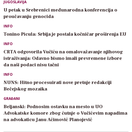
JUGOSLAVIJA
U petak u Srebrenici međunarodna konferencija o
proučavanju genocida
INFO
Tonino Picula: Srbija je postala kočničar proširenja EU
INFO
CRTA odgovorila Vučiću na omalovažavanje njihovog
istraživanja: Odavno bismo imali prevremene izbore
da naši podaci nisu tačni
INFO
NUNS: Hitno procesuirati nove pretnje redakciji
Bečejskog mozaika
GRAĐANI
Beljanski: Podnosim ostavku na mesto u UO
Advokatske komore zbog ćutnje o Vučićevim napadima
na advokaticu Janu Aćimović Planojević