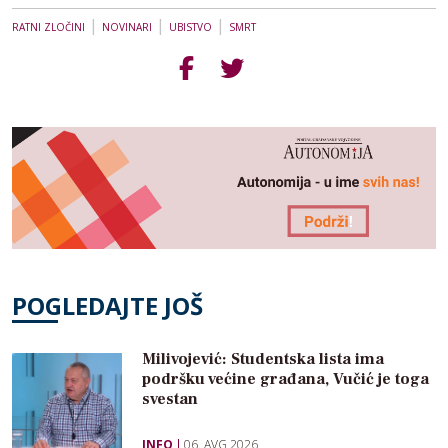
|
|
|
RATNI ZLOČINI
NOVINARI
UBISTVO
SMRT
POGLEDAJTE JOŠ
Milivojević: Studentska lista ima
podršku većine građana, Vučić je toga
svestan
INFO
06. AVG 2026