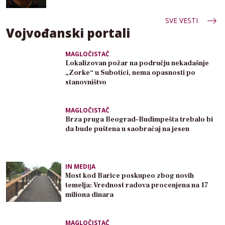
SVE VESTI
Vojvođanski portali
MAGLOČISTAČ
Lokalizovan požar na području nekadašnje
„Zorke“ u Subotici, nema opasnosti po
stanovništvo
MAGLOČISTAČ
Brza pruga Beograd–Budimpešta trebalo bi
da bude puštena u saobraćaj na jesen
IN MEDIJA
Most kod Barice poskupeo zbog novih
temelja: Vrednost radova procenjena na 17
miliona dinara
MAGLOČISTAČ