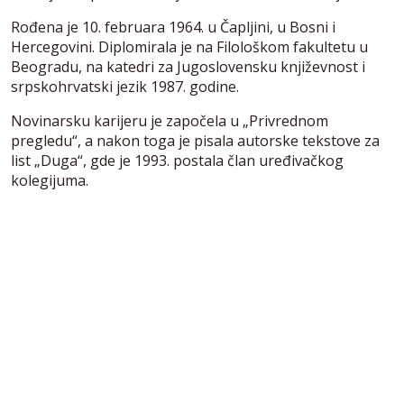
Rođena je 10. februara 1964. u Čapljini, u Bosni i
Hercegovini. Diplomirala je na Filološkom fakultetu u
Beogradu, na katedri za Jugoslovensku književnost i
srpskohrvatski jezik 1987. godine.
Novinarsku karijeru je započela u „Privrednom
pregledu“, a nakon toga je pisala autorske tekstove za
list „Duga“, gde je 1993. postala član uređivačkog
kolegijuma.