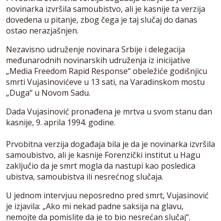
novinarka izvršila samoubistvo, ali je kasnije ta verzija
dovedena u pitanje, zbog čega je taj slučaj do danas
ostao nerazjašnjen.
Nezavisno udruženje novinara Srbije i delegacija
međunarodnih novinarskih udruženja iz inicijative
„Media Freedom Rapid Response“ obeležiće godišnjicu
smrti Vujasinovićeve u 13 sati, na Varadinskom mostu
„Duga“ u Novom Sadu.
Dada Vujasinović pronađena je mrtva u svom stanu dan
kasnije, 9. aprila 1994. godine.
Prvobitna verzija događaja bila je da je novinarka izvršila
samoubistvo, ali je kasnije Forenzički institut u Hagu
zaključio da je smrt mogla da nastupi kao posledica
ubistva, samoubistva ili nesrećnog slučaja.
U jednom intervjuu neposredno pred smrt, Vujasinović
je izjavila: „Ako mi nekad padne saksija na glavu,
nemojte da pomislite da je to bio nesrećan slučaj“.