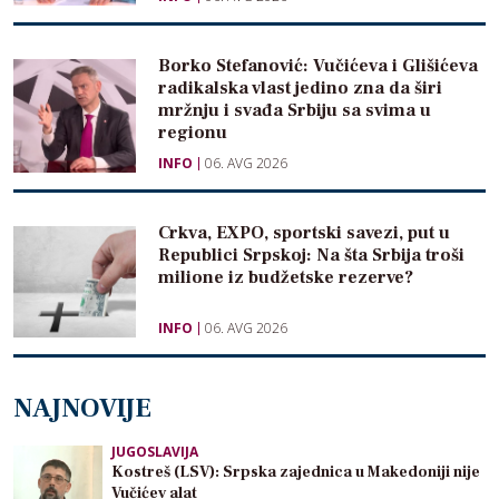
Borko Stefanović: Vučićeva i Glišićeva
radikalska vlast jedino zna da širi
mržnju i svađa Srbiju sa svima u
regionu
INFO
06. AVG 2026
Crkva, EXPO, sportski savezi, put u
Republici Srpskoj: Na šta Srbija troši
milione iz budžetske rezerve?
INFO
06. AVG 2026
NAJNOVIJE
JUGOSLAVIJA
Kostreš (LSV): Srpska zajednica u Makedoniji nije
Vučićev alat