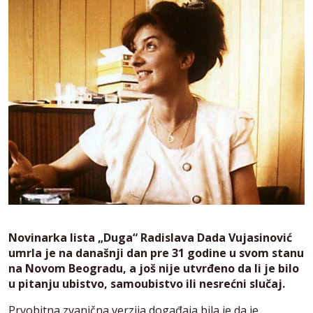
Novinarka lista „Duga“ Radislava Dada Vujasinović
umrla je na današnji dan pre 31 godine u svom stanu
na Novom Beogradu, a još nije utvrđeno da li je bilo
u pitanju ubistvo, samoubistvo ili nesrećni slučaj.
Prvobitna zvanična verzija događaja bila je da je