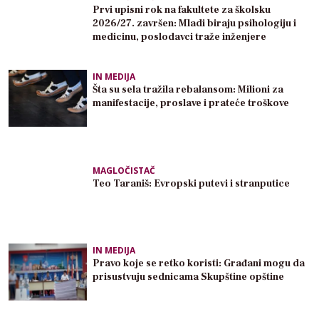
Prvi upisni rok na fakultete za školsku
2026/27. završen: Mladi biraju psihologiju i
medicinu, poslodavci traže inženjere
IN MEDIJA
Šta su sela tražila rebalansom: Milioni za
manifestacije, proslave i prateće troškove
MAGLOČISTAČ
Teo Taraniš: Evropski putevi i stranputice
IN MEDIJA
Pravo koje se retko koristi: Građani mogu da
prisustvuju sednicama Skupštine opštine