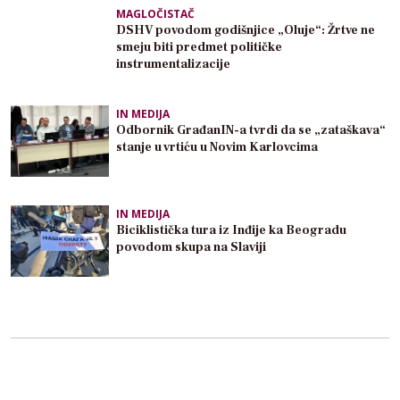
MAGLOČISTAČ
DSHV povodom godišnjice „Oluje“: Žrtve ne
smeju biti predmet političke
instrumentalizacije
IN MEDIJA
Odbornik GrađanIN-a tvrdi da se „zataškava“
stanje u vrtiću u Novim Karlovcima
IN MEDIJA
Biciklistička tura iz Inđije ka Beogradu
povodom skupa na Slaviji