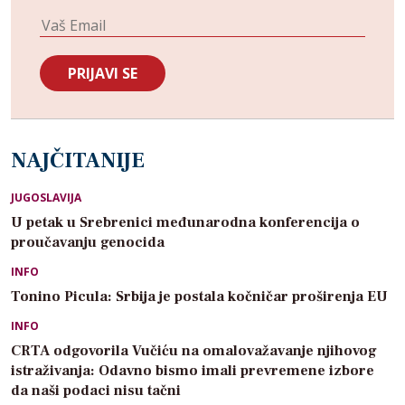
NAJČITANIJE
JUGOSLAVIJA
U petak u Srebrenici međunarodna konferencija o
proučavanju genocida
INFO
Tonino Picula: Srbija je postala kočničar proširenja EU
INFO
CRTA odgovorila Vučiću na omalovažavanje njihovog
istraživanja: Odavno bismo imali prevremene izbore
da naši podaci nisu tačni