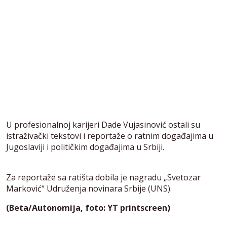
U profesionalnoj karijeri Dade Vujasinović ostali su
istraživački tekstovi i reportaže o ratnim događajima u
Jugoslaviji i političkim događajima u Srbiji.
Za reportaže sa ratišta dobila je nagradu „Svetozar
Marković“ Udruženja novinara Srbije (UNS).
(Beta/Autonomija, foto: YT printscreen)