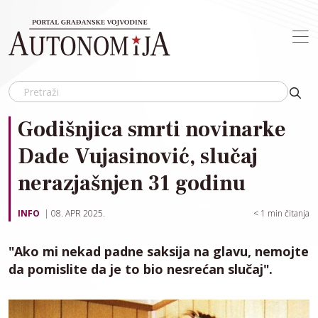
Skip to main content
Godišnjica smrti novinarke
Dade Vujasinović, slučaj
nerazjašnjen 31 godinu
INFO
08. APR 2025.
< 1
min čitanja
"Ako mi nekad padne saksija na glavu, nemojte
da pomislite da je to bio nesrećan slučaj".