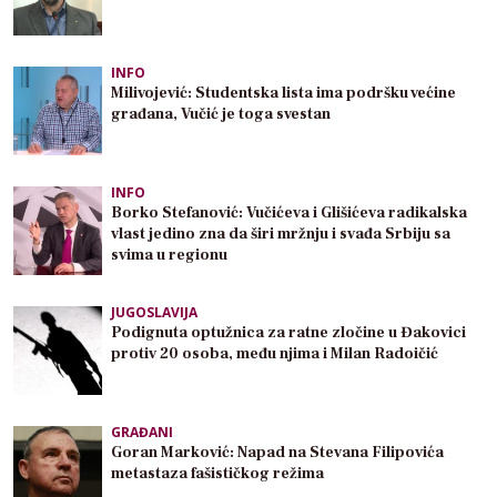
INFO
Milivojević: Studentska lista ima podršku većine
građana, Vučić je toga svestan
INFO
Borko Stefanović: Vučićeva i Glišićeva radikalska
vlast jedino zna da širi mržnju i svađa Srbiju sa
svima u regionu
JUGOSLAVIJA
Podignuta optužnica za ratne zločine u Đakovici
protiv 20 osoba, među njima i Milan Radoičić
GRAĐANI
Goran Marković: Napad na Stevana Filipovića
metastaza fašističkog režima