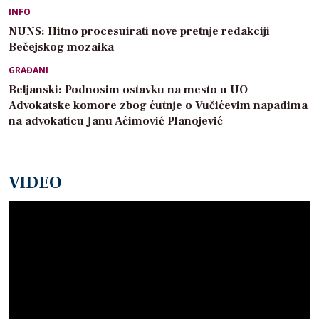
INFO
NUNS: Hitno procesuirati nove pretnje redakciji
Bečejskog mozaika
GRAĐANI
Beljanski: Podnosim ostavku na mesto u UO
Advokatske komore zbog ćutnje o Vučićevim napadima
na advokaticu Janu Aćimović Planojević
VIDEO