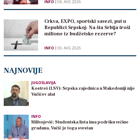
INFO
06. AVG 2026
Crkva, EXPO, sportski savezi, put u
Republici Srpskoj: Na šta Srbija troši
milione iz budžetske rezerve?
INFO
06. AVG 2026
NAJNOVIJE
JUGOSLAVIJA
Kostreš (LSV): Srpska zajednica u Makedoniji nije
Vučićev alat
INFO
Milivojević: Studentska lista ima podršku većine
građana, Vučić je toga svestan