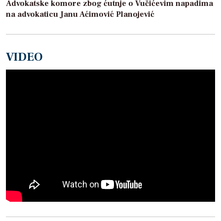
Advokatske komore zbog ćutnje o Vučićevim napadima
na advokaticu Janu Aćimović Planojević
VIDEO