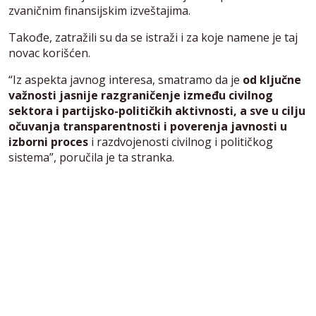
zvaničnim finansijskim izveštajima.
Takođe, zatražili su da se istraži i za koje namene je taj
novac korišćen.
“Iz aspekta javnog interesa, smatramo da je
od ključne
važnosti jasnije razgraničenje između civilnog
sektora i partijsko-političkih aktivnosti, a sve u cilju
očuvanja transparentnosti i poverenja javnosti u
izborni proces
i razdvojenosti civilnog i političkog
sistema”, poručila je ta stranka.