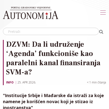
Skip to main content
DZVM: Da li udruženje
‘Agenda’ funkcioniše kao
paralelni kanal finansiranja
SVM-a?
INFO
25. APR 2026.
< 1
min čitanja
"Institucije Srbije i Mađarske da istraži za koje
namene je korišćen novac koji je stizao iz
inostranstva"