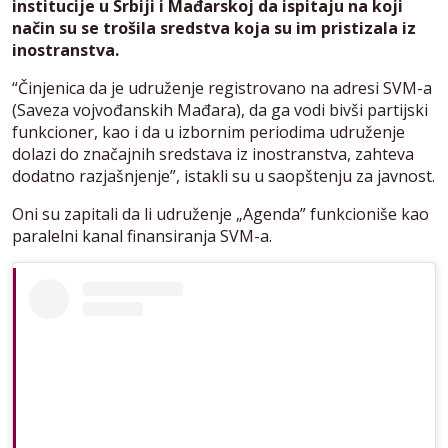
institucije u Srbiji i Mađarskoj da ispitaju na koji
način su se trošila sredstva koja su im pristizala iz
inostranstva.
“Činjenica da je udruženje registrovano na adresi SVM-a
(Saveza vojvođanskih Mađara), da ga vodi bivši partijski
funkcioner, kao i da u izbornim periodima udruženje
dolazi do značajnih sredstava iz inostranstva, zahteva
dodatno razjašnjenje”, istakli su u saopštenju za javnost.
Oni su zapitali da li udruženje „Agenda” funkcioniše kao
paralelni kanal finansiranja SVM-a.