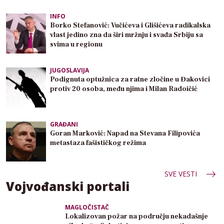
INFO
Borko Stefanović: Vučićeva i Glišićeva radikalska
vlast jedino zna da širi mržnju i svađa Srbiju sa
svima u regionu
JUGOSLAVIJA
Podignuta optužnica za ratne zločine u Đakovici
protiv 20 osoba, među njima i Milan Radoičić
GRAĐANI
Goran Marković: Napad na Stevana Filipovića
metastaza fašističkog režima
SVE VESTI
Vojvođanski portali
MAGLOČISTAČ
Lokalizovan požar na području nekadašnje