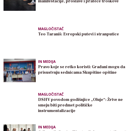
manifestacije, proslave i prateće troškove
MAGLOČISTAČ
Teo Taraniš: Evropski putevi i stranputice
IN MEDIJA
Pravo koje se retko koristi: Građani mogu da
prisustvuju sednicama Skupštine opštine
MAGLOČISTAČ
DSHV povodom godišnjice „Oluje“: Žrtve ne
smeju biti predmet političke
instrumentalizacije
IN MEDIJA