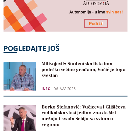
POGLEDAJTE JOŠ
Milivojević: Studentska lista ima
podršku većine građana, Vučić je toga
svestan
INFO
06. AVG 2026
Borko Stefanović: Vučićeva i Glišićeva
radikalska vlast jedino zna da širi
mržnju i svađa Srbiju sa svima u
regionu