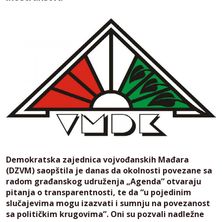
Demokratska zajednica vojvođanskih Mađara
(DZVM) saopštila je danas da okolnosti povezane sa
radom građanskog udruženja „Agenda” otvaraju
pitanja o transparentnosti, te da “u pojedinim
slučajevima mogu izazvati i sumnju na povezanost
sa političkim krugovima”. Oni su pozvali nadležne