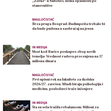
„Zorke“ u Subotici, nema opasnosti po
stanovništvo
MAGLOČISTAČ
Brza pruga Beograd–Budimpešta trebalo bi
da bude puštena u saobraćaj na jesen
IN MEDIJA
Most kod Barice poskupeo zbog novih
temelja: Vrednost radova procenjena na 17
miliona dinara
MAGLOČISTAČ
Prvi upisni rok na fakultete za školsku
2026/27. završen: Mladi biraju psihologiju i
medicinu, poslodavci traže inženjere
IN MEDIJA
Šta su sela tražila rebalansom: Milioni za