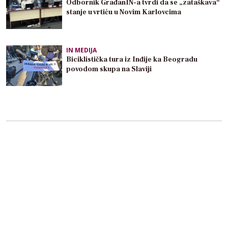
Odbornik GrađanIN-a tvrdi da se „zataškava“
stanje u vrtiću u Novim Karlovcima
IN MEDIJA
Biciklistička tura iz Inđije ka Beogradu
povodom skupa na Slaviji