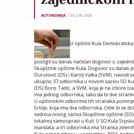
AUTONOMIJA
04. JUN 2008.
U opštini Kula Demokratska 
postigli su danas načelan dogovor o zajedn
Skupštine opštine Kula. Dogovor su danas p
Durutović (DS) i Karolj Valka (SVM), navodi 
ukupno 37 odbornika u novom sazivu SO Kul
(DS) Boris Tadić, a SVM, koja je na izbore i
ima jednog odbornika, tako da te dve stran
U opštinskim odborima tih stranaka pominj
Srbije, koja ima dva odbornika, čime bi se d
sednica novog saziva Skupštine opštine (SO) K
lokalnoj samoupravi u Kuli. U SO Kula Srpska
mandata, a tri odbornika ima Stranka zelen