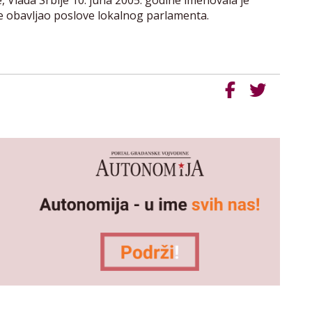
 Vlada Srbije 10. juna 2005. godine imenovala je
je obavljao poslove lokalnog parlamenta.