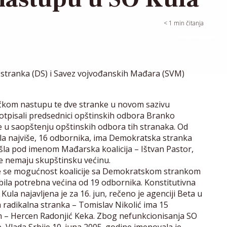
< 1
min čitanja
stranka (DS) i Savez vojvođanskih Mađara (SVM)
ičkom nastupu te dve stranke u novom sazivu
otpisali predsednici opštinskih odbora Branko
se u saopštenju opštinskih odbora tih stranaka. Od
a najviše, 16 odbornika, ima Demokratska stranka
zašla pod imenom Mađarska koalicija – Ištvan Pastor,
ke nemaju skupštinsku većinu.
e se mogućnost koalicije sa Demokratskom strankom
obila potrebna većina od 19 odbornika. Konstitutivna
ula najavljena je za 16. jun, rečeno je agenciji Beta u
 radikalna stranka – Tomislav Nikolić ima 15
ih – Hercen Radonjić Keka. Zbog nefunkcionisanja SO