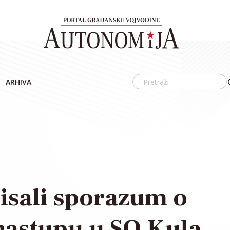
ARHIVA
isali sporazum o
nastupu u SO Kula