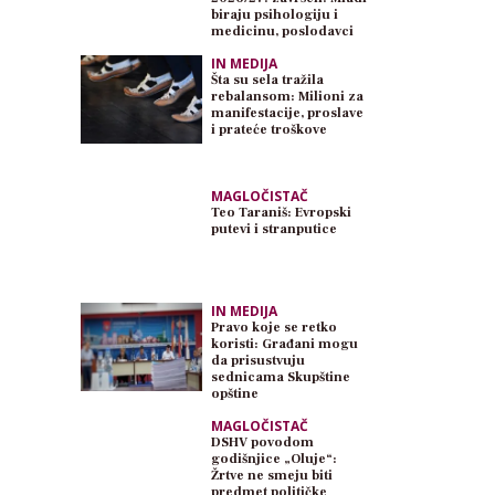
biraju psihologiju i
medicinu, poslodavci
traže inženjere
IN MEDIJA
Šta su sela tražila
rebalansom: Milioni za
manifestacije, proslave
i prateće troškove
MAGLOČISTAČ
Teo Taraniš: Evropski
putevi i stranputice
IN MEDIJA
Pravo koje se retko
koristi: Građani mogu
da prisustvuju
sednicama Skupštine
opštine
MAGLOČISTAČ
DSHV povodom
godišnjice „Oluje“:
Žrtve ne smeju biti
predmet političke