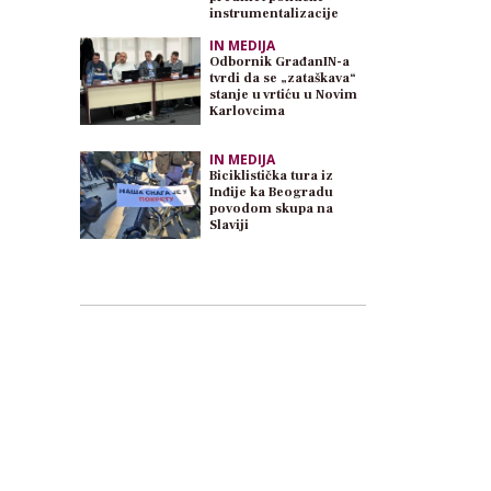
instrumentalizacije
IN MEDIJA
Odbornik GrađanIN-a
tvrdi da se „zataškava“
stanje u vrtiću u Novim
Karlovcima
IN MEDIJA
Biciklistička tura iz
Inđije ka Beogradu
povodom skupa na
Slaviji