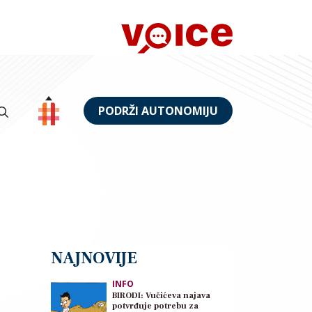
PODRŽI AUTONOMIJU
NAJNOVIJE
INFO
BIRODI: Vučićeva najava
potvrđuje potrebu za