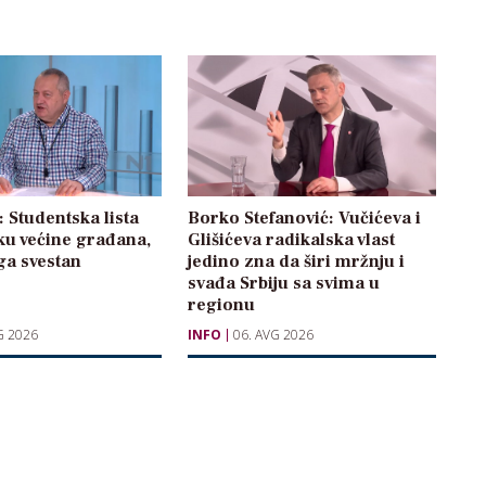
: Studentska lista
Borko Stefanović: Vučićeva i
ku većine građana,
Glišićeva radikalska vlast
oga svestan
jedino zna da širi mržnju i
svađa Srbiju sa svima u
regionu
G 2026
INFO
06. AVG 2026