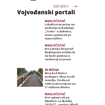
SVE VESTI
Vojvođanski portali
MAGLOČISTAČ
Lokalizovan požar na
području nekadašnje
„Zorke“ u Subotici,
nema opasnosti po
stanovništvo
MAGLOČISTAČ
Brza pruga Beograd–
Budimpešta trebalo bi
da bude puštena u
saobraćaj na jesen
IN MEDIJA
Most kod Barice
poskupeo zbog novih
temelja: Vrednost
radova procenjena na
17 miliona dinara
MAGLOČISTAČ
Prvi upisni rok na
fakultete za školsku
2026/27. završen: Mladi