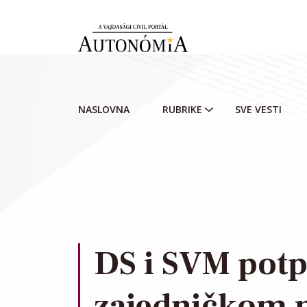
Skip to main content
NASLOVNA
RUBRIKE
SVE VESTI
DS i SVM potp
zajedničkom 