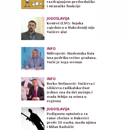
razdvajanjem predsedničke
i stranačke funkcije
JUGOSLAVIJA
Kostreš (LSV): Srpska
zajednica u Makedoniji nije
Vučićev alat
INFO
Milivojević: Studentska lista
ima podršku većine građana,
Vučić je toga svestan
INFO
Borko Stefanović: Vučićeva i
Glišićeva radikalska vlast
jedino zna da širi mržnju i
svađa Srbiju sa svima u
regionu
JUGOSLAVIJA
Podignuta optužnica za
ratne zločine u Đakovici
protiv 20 osoba, među njima
i Milan Radoičić