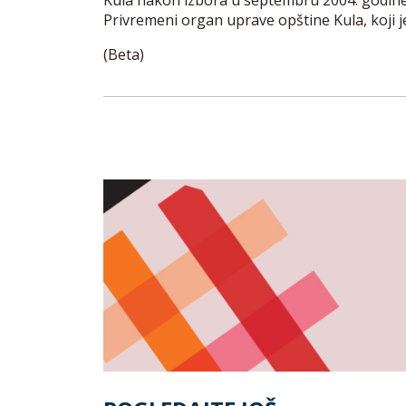
Kula nakon izbora u septembru 2004. godine,
Privremeni organ uprave opštine Kula, koji 
(Beta)