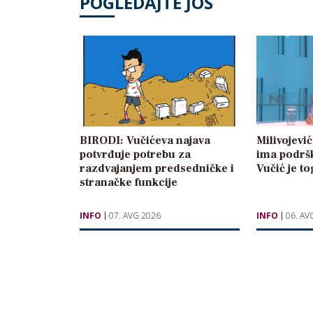
POGLEDAJTE JOŠ
BIRODI: Vučićeva najava
Milivojević
potvrđuje potrebu za
ima podrš
razdvajanjem predsedničke i
Vučić je t
stranačke funkcije
INFO
07. AVG 2026
INFO
06. AV