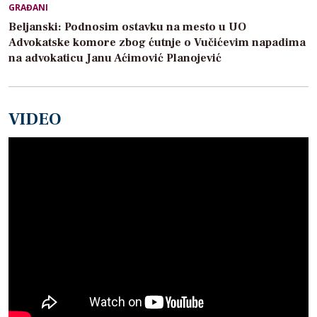
GRAĐANI
Beljanski: Podnosim ostavku na mesto u UO
Advokatske komore zbog ćutnje o Vučićevim napadima
na advokaticu Janu Aćimović Planojević
VIDEO