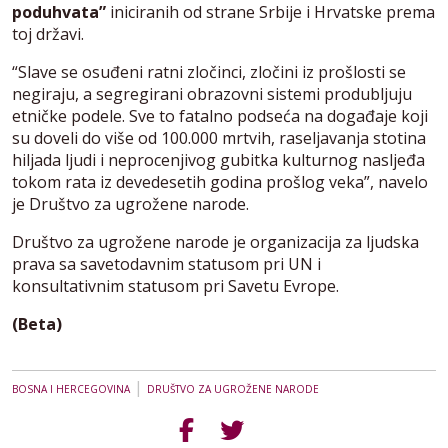
poduhvata”
iniciranih od strane Srbije i Hrvatske prema
toj državi.
“Slave se osuđeni ratni zločinci, zločini iz prošlosti se
negiraju, a segregirani obrazovni sistemi produbljuju
etničke podele. Sve to fatalno podseća na događaje koji
su doveli do više od 100.000 mrtvih, raseljavanja stotina
hiljada ljudi i neprocenjivog gubitka kulturnog nasljeđa
tokom rata iz devedesetih godina prošlog veka”, navelo
je Društvo za ugrožene narode.
Društvo za ugrožene narode je organizacija za ljudska
prava sa savetodavnim statusom pri UN i
konsultativnim statusom pri Savetu Evrope.
(Beta)
|
BOSNA I HERCEGOVINA
DRUŠTVO ZA UGROŽENE NARODE