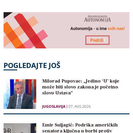
POGLEDAJTE JOŠ
Milorad Pupovac: „Jedino ‘U’ koje
može biti slovo zakona je početno
slovo Ustava“
JUGOSLAVIJA
07. AVG 2026
Emir Suljagić: Podrška američkih
senatora ključna u borbi protiv