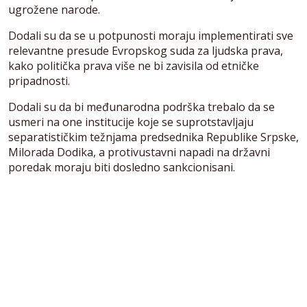
ugrožene narode.
Dodali su da se u potpunosti moraju implementirati sve
relevantne presude Evropskog suda za ljudska prava,
kako politička prava više ne bi zavisila od etničke
pripadnosti.
Dodali su da bi međunarodna podrška trebalo da se
usmeri na one institucije koje se suprotstavljaju
separatističkim težnjama predsednika Republike Srpske,
Milorada Dodika, a protivustavni napadi na državni
poredak moraju biti dosledno sankcionisani.