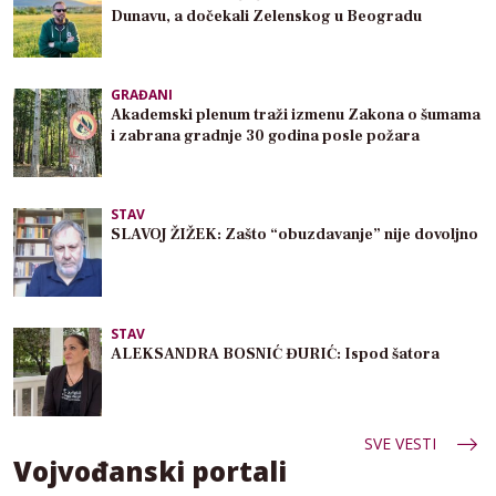
Dunavu, a dočekali Zelenskog u Beogradu
GRAĐANI
Akademski plenum traži izmenu Zakona o šumama
i zabrana gradnje 30 godina posle požara
STAV
SLAVOJ ŽIŽEK: Zašto “obuzdavanje” nije dovoljno
STAV
ALEKSANDRA BOSNIĆ ĐURIĆ: Ispod šatora
SVE VESTI
Vojvođanski portali