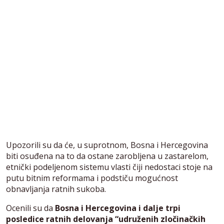
Upozorili su da će, u suprotnom, Bosna i Hercegovina
biti osuđena na to da ostane zarobljena u zastarelom,
etnički podeljenom sistemu vlasti čiji nedostaci stoje na
putu bitnim reformama i podstiču mogućnost
obnavljanja ratnih sukoba.
Ocenili su da
Bosna i Hercegovina i dalje trpi
posledice ratnih delovanja “udruženih zločinačkih