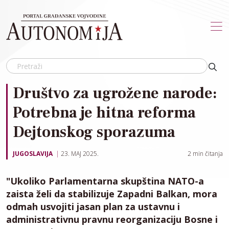
Skip to main content
Društvo za ugrožene narode:
Potrebna je hitna reforma
Dejtonskog sporazuma
JUGOSLAVIJA
23. MAJ 2025.
2
min čitanja
"Ukoliko Parlamentarna skupština NATO-a
zaista želi da stabilizuje Zapadni Balkan, mora
odmah usvojiti jasan plan za ustavnu i
administrativnu pravnu reorganizaciju Bosne i