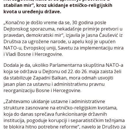
stabilan mir“, kroz ukidanje etničko-religijskih
kvota u uređenju države.
„Konačno je došlo vreme da se, 30 godina posle
Dejtonskog sporazuma, nekadašnje primirje pretvori u
pravedan, demokratski mir“, izjavila je Jasna Čaušević iz
Društva za ugrožene narode, u apelu koji je upućen
NATO-u, Evropskoj uniji, Savetu za implementaciju mira
i Vladi Bosne i Hercegovine.
Dodala je da, ukoliko Parlamentarna skupština NATO-a
koja se održava u Dejtonu od 22. do 26. maja zaista želi
da stabilizuje Zapadni Balkan, mora odmah usvojiti
jasan plan za ustavnu i administrativnu pravnu
reorganizaciju Bosne i Hercegovine.
„Zahtevamo ukidanje ustavne i administrativne
strukture zasnovane na etničko-religijskim kvotama,
koja do danas sprečava funkcionisanje državnih
institucija, pogoduje korupciji i separatističkim težnjama
te blokira hitno potrebne reforme“, navelo je Društvo za