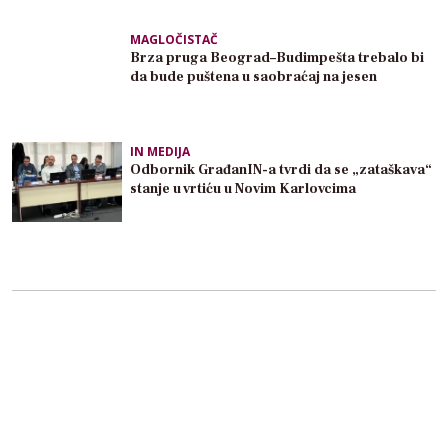
MAGLOČISTAČ
Brza pruga Beograd–Budimpešta trebalo bi
da bude puštena u saobraćaj na jesen
IN MEDIJA
Odbornik GrađanIN-a tvrdi da se „zataškava“
stanje u vrtiću u Novim Karlovcima