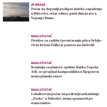
IN MEDIJA
Požar na deponiji podigao indeks zagađenja
u Mitrovici, vetar odneo gusti dim pravo u
Voganj i Rumu
MAGLOČISTAČ
Društvo za zaštitu i proučavanje ptica Srbije:
Orao krstaš Feliks je ponovo na slobodi!
MAGLOČISTAČ
Komisija za planove opštine Bačka Topola:
AIK-ov projekat kompostilišta u Njegoševu
nema planski osnov
MAGLOČISTAČ
Lokalizovan požar na području nekadašnje
„Zorke“ u Subotici, nema opasnosti po
stanovništvo