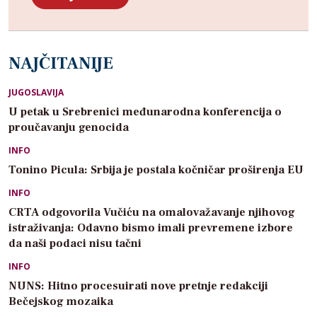
NAJČITANIJE
JUGOSLAVIJA
U petak u Srebrenici međunarodna konferencija o
proučavanju genocida
INFO
Tonino Picula: Srbija je postala kočničar proširenja EU
INFO
CRTA odgovorila Vučiću na omalovažavanje njihovog
istraživanja: Odavno bismo imali prevremene izbore
da naši podaci nisu tačni
INFO
NUNS: Hitno procesuirati nove pretnje redakciji
Bečejskog mozaika