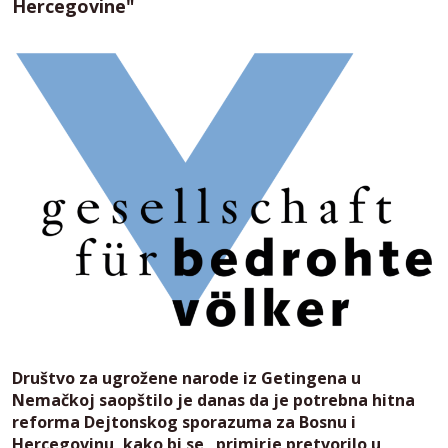
Hercegovine"
Društvo za ugrožene narode iz Getingena u
Nemačkoj saopštilo je danas da je potrebna hitna
reforma Dejtonskog sporazuma za Bosnu i
Hercegovinu, kako bi se „primirje pretvorilo u