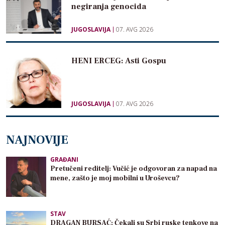
negiranja genocida
JUGOSLAVIJA
07. AVG 2026
HENI ERCEG: Asti Gospu
JUGOSLAVIJA
07. AVG 2026
NAJNOVIJE
GRAĐANI
Pretučeni reditelj: Vučić je odgovoran za napad na
mene, zašto je moj mobilni u Uroševcu?
STAV
DRAGAN BURSAĆ: Čekali su Srbi ruske tenkove na