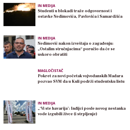
IN MEDIJA
Studenti u blokadi traže odgovornost i
ostavke Nedimovića, Pavlovića i Samardžića
IN MEDIJA
Nedimović nakon izveštaja o zagađenju:
„Ostalim stručnjacima“ poručio da će se
uskoro obratiti
MAGLOČISTAČ
Pokret za novi početak vojvođanskih Mađara
pozvao SVM da u Kuli podrži studentsku listu
IN MEDIJA
„‘Vi ste havarija’: Inđijci posle novog nestanka
vode izgubili živce (i strpljenje)