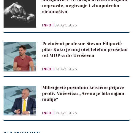
nepravde, negiranje i zloupotreba
siromaštva
INFO
09. AVG 2026
Pretučeni profesor Stevan Filipović
pita: Kako je moj otet telefon prošetao
od MUP-a do Uroševca
INFO
09. AVG 2026
Milivojević povodom krivične prijave
protiv Vučevića: „Arena je bila sajam
mafije“
INFO
08. AVG 2026