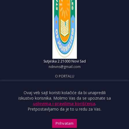
Sutjeska 2
21000 Novi Sad
ndnvns@gmail.com
O PORTALU
IMPRESUM
OBJAVI VEST
Ovaj veb sajt koristi kolačiće da bi unapredili
iskustvo korisnika. Molimo Vas da se upoznate sa
USLOVI KORIŠĆENJA
uslovima i pravilima korišćenja
.
Pretpostavljamo da je to u redu za Vas.
Prihvatam