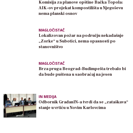
Komisija za planove opštine Bačka Topola:
AIK-ov projekat kompostilišta u Njegoševu
nema planski osnov
MAGLOČISTAČ
Lokalizovan požar na području nekadašnje
„Zorke“ u Subotici, nema opasnosti po
stanovništvo
MAGLOČISTAČ
Brza pruga Beograd–Budimpešta trebalo bi
da bude puštena u saobraćaj na jesen
IN MEDIJA
Odbornik GrađanIN-a tvrdi da se „zataškava“
stanje u vrtiću u Novim Karlovcima