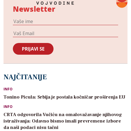
Newsletter
NAJČITANIJE
INFO
Tonino Picula: Srbija je postala kočničar proširenja EU
INFO
CRTA odgovorila Vučiću na omalovažavanje njihovog
istraživanja: Odavno bismo imali prevremene izbore
da naši podaci nisu tačni