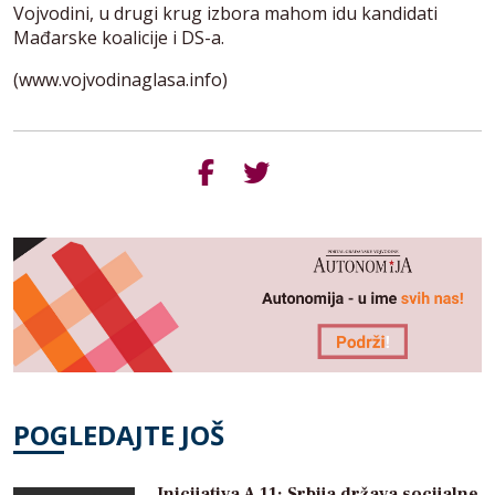
Vojvodini, u drugi krug izbora mahom idu kandidati
Mađarske koalicije i DS-a.
(www.vojvodinaglasa.info)
POGLEDAJTE JOŠ
Inicijativa A 11: Srbija država socijalne