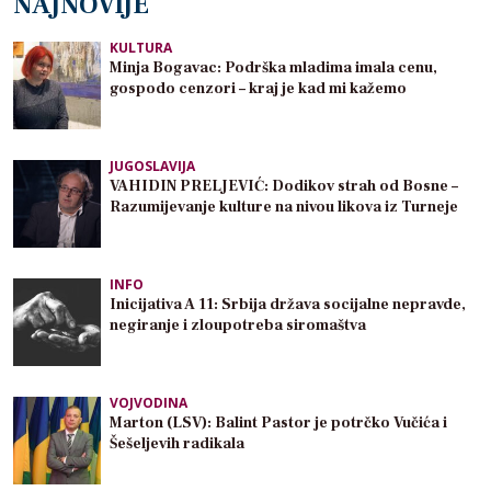
NAJNOVIJE
KULTURA
Minja Bogavac: Podrška mladima imala cenu,
gospodo cenzori – kraj je kad mi kažemo
JUGOSLAVIJA
VAHIDIN PRELJEVIĆ: Dodikov strah od Bosne –
Razumijevanje kulture na nivou likova iz Turneje
INFO
Inicijativa A 11: Srbija država socijalne nepravde,
negiranje i zloupotreba siromaštva
VOJVODINA
Marton (LSV): Balint Pastor je potrčko Vučića i
Šešeljevih radikala