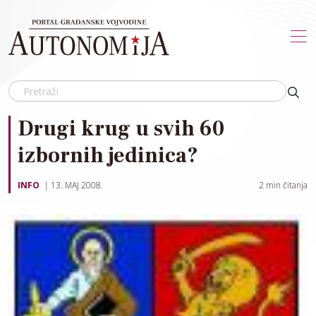
Skip to main content
Drugi krug u svih 60
izbornih jedinica?
INFO
13. MAJ 2008.
2
min čitanja