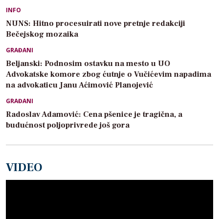
INFO
NUNS: Hitno procesuirati nove pretnje redakciji
Bečejskog mozaika
GRAĐANI
Beljanski: Podnosim ostavku na mesto u UO
Advokatske komore zbog ćutnje o Vučićevim napadima
na advokaticu Janu Aćimović Planojević
GRAĐANI
Radoslav Adamović: Cena pšenice je tragična, a
budućnost poljoprivrede još gora
VIDEO