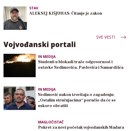
STAV
ALEKSEJ KIŠJUHAS: Čitanje je zakon
SVE VESTI
Vojvođanski portali
IN MEDIJA
Studenti u blokadi traže odgovornost i
ostavke Nedimovića, Pavlovića i Samardžića
IN MEDIJA
Nedimović nakon izveštaja o zagađenju:
„Ostalim stručnjacima“ poručio da će se
uskoro obratiti
MAGLOČISTAČ
Pokret za novi početak vojvođanskih Mađara