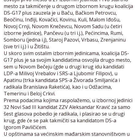
mesto za takmičenje u drugom izbornom krugu koalicija
DS-G17 plus zauzela je u Baču, Bačkom Petrovcu,
Beočinu, Inđiji, Kovačici, Kovinu, Kuli, Malom Iđošu,
Novoj Crnji, Novom Kneževcu, Novom Sadu (u četiri
izborne jedinice), Pančevu (u tri i.j.), Pećincima, Rumi,
Somboru (jedna i.j), Staroj Pazovi, Vrbasu, Zrenjaninu
(sve tri i.j.) i u Žitištu.
U skoro svim ostalim izbornim jedinicama, koalicija DS-
G17 plus je sa svojim kandidatima osvojila drugo mesto,
sem u Novom Bečeju (gde u drugi krug idu kandidati
LDP-a Milivoj Vrebalov i SRS-a Ljubomir Filipov), u
Apatinu (trka kandidata SPS-a Živorada Smiljanića i
radikala Branislava Raketića), kao i u Odžacima,
Temerinu i Beloj Crkvi.
Prema podacima kojima raspolažemo, u izbornoj jedinici
32 Novi Sad III kandidat ZZV Aleksandar Kravić za samo
šest glasova pobedio je radikala, i plasirao se u drugi
krug, gde će se pak takmičiti sa kandidatom DS-a
Igorom Pavličićem.
U opštinama sa većinskim mađarskim stanovništvom u