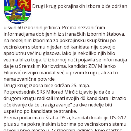
Drugi krug pokrajinskih izbora biće održan
u svih 60 izbornih jedinica. Prema nezvaničnim
informacijama dobijenih iz stranačkih izbornih štabova,
na nedeljnim izborima za pokrajinsku skupštinu po
većinskom sistemu nijedan od kanidata nije osvojio
apsolutnu većinu glasova, iako je nekoliko njih bilo
veoma blizu toga. U izbornoj noći pojavila se informacija
da je u Sremskim Karlovcima, kandidat ZEV Milenko
Filipović osvojio mandat već u prvom krugu, ali za to
nema zvanične potvrde.
Drugi krug izbora biće održan 25. maja.
Potpredsednik SRS Milorad Mirčić izjavio je da će u
drugom krugu radikali imati svojih 40 kandidata i izrazio
očekivanje da će „razigravanje“ za dve nedelje biti
uspešno po kandidate te stranke.
Prema podacima iz štaba DS-a, kanidati koalicije DS-G17
plus su na pokrajinskim izborima po većinskom sistemu
osvojili prvo mesto u 27 izbornih jedinica. Prvo startno