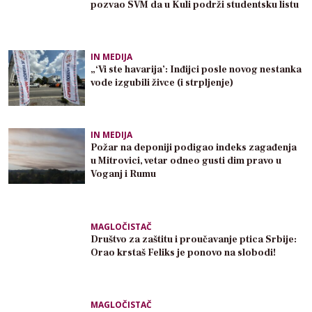
pozvao SVM da u Kuli podrži studentsku listu
IN MEDIJA
„‘Vi ste havarija’: Inđijci posle novog nestanka
vode izgubili živce (i strpljenje)
IN MEDIJA
Požar na deponiji podigao indeks zagađenja
u Mitrovici, vetar odneo gusti dim pravo u
Voganj i Rumu
MAGLOČISTAČ
Društvo za zaštitu i proučavanje ptica Srbije:
Orao krstaš Feliks je ponovo na slobodi!
MAGLOČISTAČ