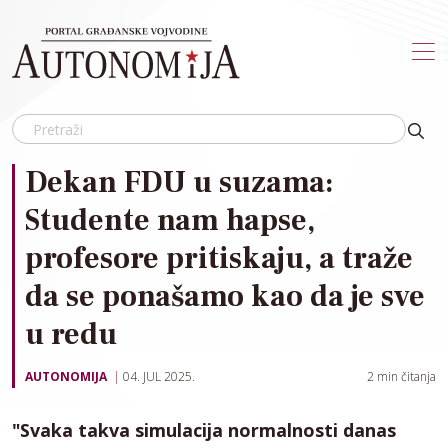
Skip to main content
Dekan FDU u suzama:
Studente nam hapse,
profesore pritiskaju, a traže
da se ponašamo kao da je sve
u redu
AUTONOMIJA
04. JUL 2025.
2
min čitanja
"Svaka takva simulacija normalnosti danas