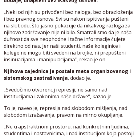
dodaje, uhapšeni bez ikakvog osnova.
„Neki od njih su privođeni bez naloga, bez obrazloženja
i bez pravnog osnova. Svi su nakon ispitivanja pušteni
na slobodu, što jasno pokazuje da nikakvog razloga za
njihovo zadržavanje nije ni bilo. Smatrali smo da je naša
dužnost da sve neophodne i tačne informacije čujete
direktno od nas. Jer naši studenti, naše koleginice i
kolege ne mogu biti svedeni na brojke, ni prepušteni
insinuacijama i manipulacijama“, rekao je on.
Njihova zajednica je postala meta organizovanog i
sistemskog zastrašivanja
, dodao je.
„Svedočimo otvorenoj represiji, ne samo nad
institucijama i zakonima naše države“, kazao je.
To je, naveo je, represija nad slobodom mišljenja, nad
slobodom izražavanja, pravom na mirno okupljanje.
„Ne u apstraktnom prostoru, nad konkretnim ljudima,
studentima i nastavnicima, i nad institucijom koja postoji