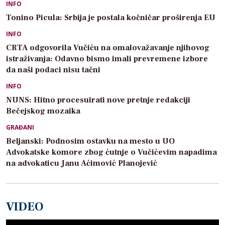
INFO
Tonino Picula: Srbija je postala kočničar proširenja EU
INFO
CRTA odgovorila Vučiću na omalovažavanje njihovog
istraživanja: Odavno bismo imali prevremene izbore
da naši podaci nisu tačni
INFO
NUNS: Hitno procesuirati nove pretnje redakciji
Bečejskog mozaika
GRAĐANI
Beljanski: Podnosim ostavku na mesto u UO
Advokatske komore zbog ćutnje o Vučićevim napadima
na advokaticu Janu Aćimović Planojević
VIDEO