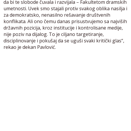
da bi te slobode čuvala i razvijala – Fakultetom dramskih
umetnosti. Uvek smo stajali protiv svakog oblika nasilja i
za demokratsko, nenasilno rešavanje društvenih
konflikata. Ali ono čemu danas prisustvujemo sa najviših
državnih pozicija, kroz institucije i kontrolisane medije,
nije poziv na dijalog. To je ciljano targetiranje,
disciplinovanje i pokušaj da se uguši svaki kritički glas“,
rekao je dekan Pavlović.