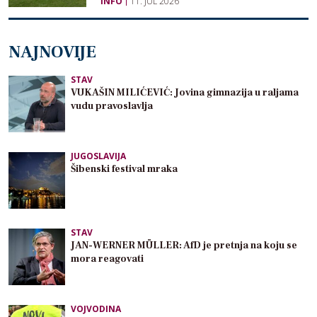
INFO
11. JUL 2026
NAJNOVIJE
STAV
VUKAŠIN MILIĆEVIĆ: Jovina gimnazija u raljama
vudu pravoslavlja
JUGOSLAVIJA
Šibenski festival mraka
STAV
JAN-WERNER MÜLLER: AfD je pretnja na koju se
mora reagovati
VOJVODINA