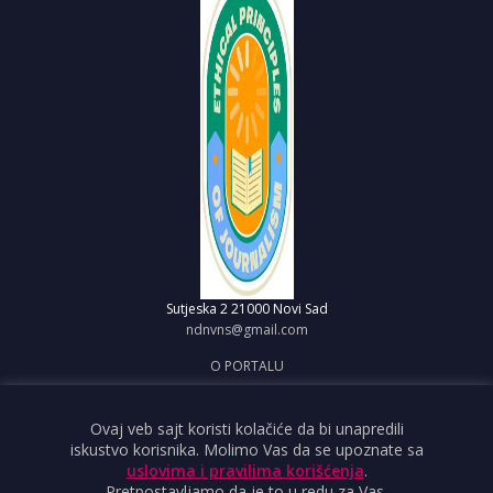
Sutjeska 2
21000 Novi Sad
ndnvns@gmail.com
O PORTALU
IMPRESUM
OBJAVI VEST
Ovaj veb sajt koristi kolačiće da bi unapredili
iskustvo korisnika. Molimo Vas da se upoznate sa
USLOVI KORIŠĆENJA
uslovima i pravilima korišćenja
.
Pretpostavljamo da je to u redu za Vas.