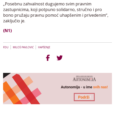
„Posebnu zahvalnost dugujemo svim pravnim
zastupnicima, koji potpuno solidarno, stručno i pro
bono pružaju pravnu pomoć uhapšenim i privedenim“,
zaključio je.
(N1)
|
|
FDU
MILOŠ PAVLOVIĆ
HAPŠENJE