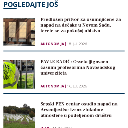
POGLEDAJTE JOŠ
Predložen pritvor za osumnjičene za
napad na dečake u Novom Sadu,
terete se za pokušaj ubistva
AUTONOMIJA
18. JUL 2026
PAVLE RADIĆ: Osveta ljigavaca
časnim profesorima Novosadskog
univerziteta
AUTONOMIJA
16. JUL 2026
Srpski PEN centar osudio napad na
Arsenijevića: Izraz zlokobne
atmosfere u podeljenom društvu