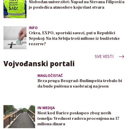
Slobodan univerzitet: Napad na Stevana Filipovića
je posledica atmosfere koju vlast stvara
INFO
Crkva, EXPO, sportski savezi, put u Republici
Srpskoj: Na šta Srbija troši milione iz budžetske
rezerve?
SVE VESTI
Vojvođanski portali
MAGLOČISTAČ
Brza pruga Beograd–Budimpešta trebalo bi
da bude puštena u saobraćaj na jesen
IN MEDIJA
Most kod Barice poskupeo zbog novih
temelja: Vrednost radova procenjena na 17
miliona dinara