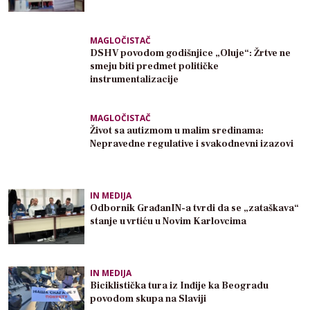
MAGLOČISTAČ
DSHV povodom godišnjice „Oluje“: Žrtve ne
smeju biti predmet političke
instrumentalizacije
MAGLOČISTAČ
Život sa autizmom u malim sredinama:
Nepravedne regulative i svakodnevni izazovi
IN MEDIJA
Odbornik GrađanIN-a tvrdi da se „zataškava“
stanje u vrtiću u Novim Karlovcima
IN MEDIJA
Biciklistička tura iz Inđije ka Beogradu
povodom skupa na Slaviji