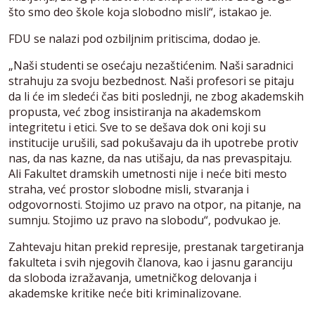
što smo deo škole koja slobodno misli“, istakao je.
FDU se nalazi pod ozbiljnim pritiscima, dodao je.
„Naši studenti se osećaju nezaštićenim. Naši saradnici
strahuju za svoju bezbednost. Naši profesori se pitaju
da li će im sledeći čas biti poslednji, ne zbog akademskih
propusta, već zbog insistiranja na akademskom
integritetu i etici. Sve to se dešava dok oni koji su
institucije urušili, sad pokušavaju da ih upotrebe protiv
nas, da nas kazne, da nas utišaju, da nas prevaspitaju.
Ali Fakultet dramskih umetnosti nije i neće biti mesto
straha, već prostor slobodne misli, stvaranja i
odgovornosti. Stojimo uz pravo na otpor, na pitanje, na
sumnju. Stojimo uz pravo na slobodu“, podvukao je.
Zahtevaju hitan prekid represije, prestanak targetiranja
fakulteta i svih njegovih članova, kao i jasnu garanciju
da sloboda izražavanja, umetničkog delovanja i
akademske kritike neće biti kriminalizovane.