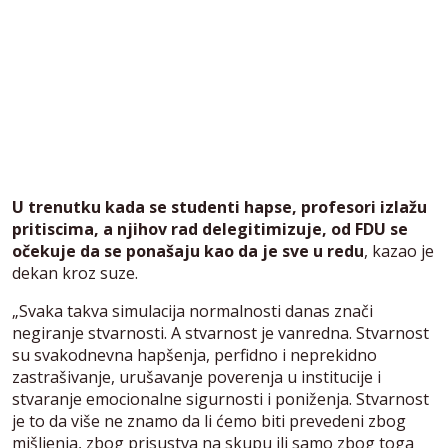
U trenutku kada se studenti hapse, profesori izlažu
pritiscima, a njihov rad delegitimizuje, od FDU se
očekuje da se ponašaju kao da je sve u redu
, kazao je
dekan kroz suze.
„Svaka takva simulacija normalnosti danas znači
negiranje stvarnosti. A stvarnost je vanredna. Stvarnost
su svakodnevna hapšenja, perfidno i neprekidno
zastrašivanje, urušavanje poverenja u institucije i
stvaranje emocionalne sigurnosti i poniženja. Stvarnost
je to da više ne znamo da li ćemo biti prevedeni zbog
mišljenja, zbog prisustva na skupu ili samo zbog toga