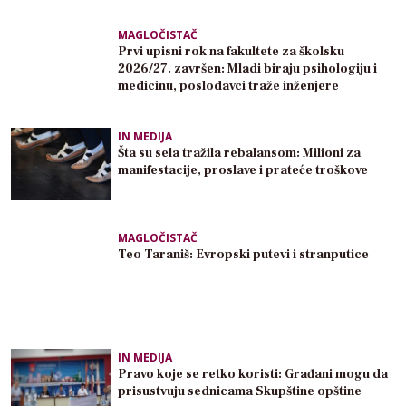
MAGLOČISTAČ
Prvi upisni rok na fakultete za školsku
2026/27. završen: Mladi biraju psihologiju i
medicinu, poslodavci traže inženjere
IN MEDIJA
Šta su sela tražila rebalansom: Milioni za
manifestacije, proslave i prateće troškove
MAGLOČISTAČ
Teo Taraniš: Evropski putevi i stranputice
IN MEDIJA
Pravo koje se retko koristi: Građani mogu da
prisustvuju sednicama Skupštine opštine