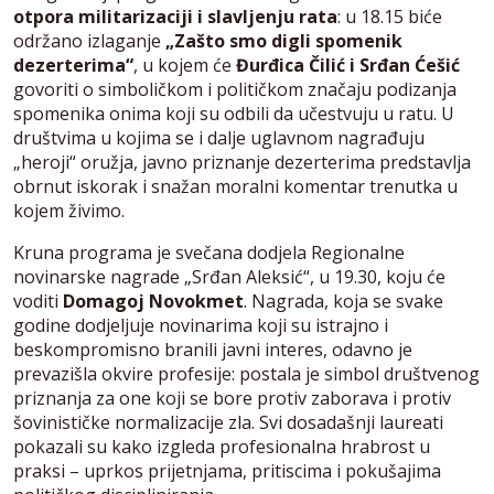
otpora militarizaciji i slavljenju rata
: u 18.15 biće
održano izlaganje
„Zašto smo digli spomenik
dezerterima“
, u kojem će
Đurđica Čilić i Srđan Ćešić
govoriti o simboličkom i političkom značaju podizanja
spomenika onima koji su odbili da učestvuju u ratu. U
društvima u kojima se i dalje uglavnom nagrađuju
„heroji“ oružja, javno priznanje dezerterima predstavlja
obrnut iskorak i snažan moralni komentar trenutka u
kojem živimo.
Kruna programa je svečana dodjela Regionalne
novinarske nagrade „Srđan Aleksić“, u 19.30, koju će
voditi
Domagoj Novokmet
. Nagrada, koja se svake
godine dodjeljuje novinarima koji su istrajno i
beskompromisno branili javni interes, odavno je
prevazišla okvire profesije: postala je simbol društvenog
priznanja za one koji se bore protiv zaborava i protiv
šovinističke normalizacije zla. Svi dosadašnji laureati
pokazali su kako izgleda profesionalna hrabrost u
praksi – uprkos prijetnjama, pritiscima i pokušajima