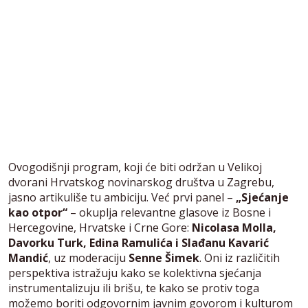
Ovogodišnji program, koji će biti održan u Velikoj
dvorani Hrvatskog novinarskog društva u Zagrebu,
jasno artikuliše tu ambiciju. Već prvi panel –
„Sjećanje
kao otpor“
– okuplja relevantne glasove iz Bosne i
Hercegovine, Hrvatske i Crne Gore:
Nicolasa Molla,
Davorku Turk, Edina Ramulića i Slađanu Kavarić
Mandić
, uz moderaciju
Sen­ne Šimek
. Oni iz različitih
perspektiva istražuju kako se kolektivna sjećanja
instrumentalizuju ili brišu, te kako se protiv toga
možemo boriti odgovornim javnim govorom i kulturom