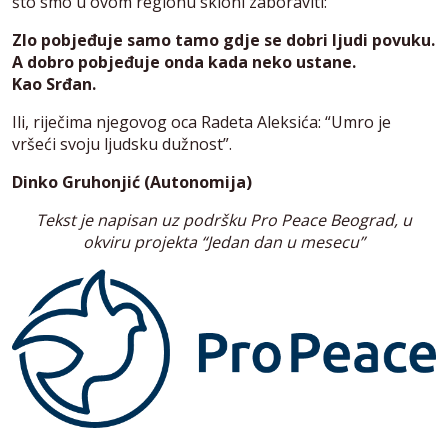
što smo u ovom regionu skloni zaboraviti:
Zlo pobjeđuje samo tamo gdje se dobri ljudi povuku.
A dobro pobjeđuje onda kada neko ustane.
Kao Srđan.
Ili, riječima njegovog oca Radeta Aleksića: “Umro je
vršeći svoju ljudsku dužnost”.
Dinko Gruhonjić (Autonomija)
Tekst je napisan uz podršku Pro Peace Beograd, u
okviru projekta “Jedan dan u mesecu”