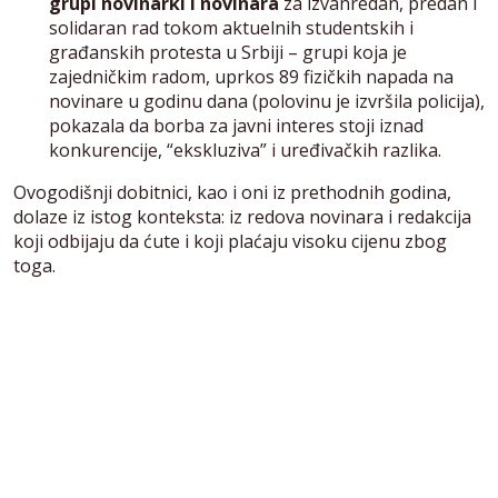
grupi novinarki i novinara
za izvanredan, predan i
solidaran rad tokom aktuelnih studentskih i
građanskih protesta u Srbiji – grupi koja je
zajedničkim radom, uprkos 89 fizičkih napada na
novinare u godinu dana (polovinu je izvršila policija),
pokazala da borba za javni interes stoji iznad
konkurencije, “ekskluziva” i uređivačkih razlika.
Ovogodišnji dobitnici, kao i oni iz prethodnih godina,
dolaze iz istog konteksta: iz redova novinara i redakcija
koji odbijaju da ćute i koji plaćaju visoku cijenu zbog
toga.