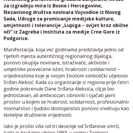
za izgradnju mira iz Bosne i Hercegovine,
Nezavisnog društva novinara Vojvodine iz Novog
Sada, Udruge za promicanje medijske kulture,
umjetnosti i tolerancije „Lupiga – svijet kroz obične
oči“ iz Zagreba i Instituta za medije Crne Gore iz
Podgorice.
Manifestacija, koja već godinama predstavlja jedno od
rijetkih mjesta autentičnog regionalnog dijaloga,
ponovo okuplja novinare, istraživače, aktiviste i
umjetnike posvećene istini, hrabrosti i solidarnosti –
vrijednostima koje je svojim životom simbolički utjelovio
Srđan Aleksić. Kada su organizacije iz regiona prije četiri
godine pokrenule Dane Srđana Aleksića, cilj je bio
jednostavan, ali ambiciozan: obnoviti i ojačati javni
prostor u kojem se hrabrost, solidarnost, profesionalno
novinarstvo i ljudsko dostojanstvo ponovo vrednuju kao
temeljne društvene vrijednosti.
Iako je prošlo više od tri decenije od Srđanove smrti,
kada je brutalno ubijen 1993. u centru Trebinja,