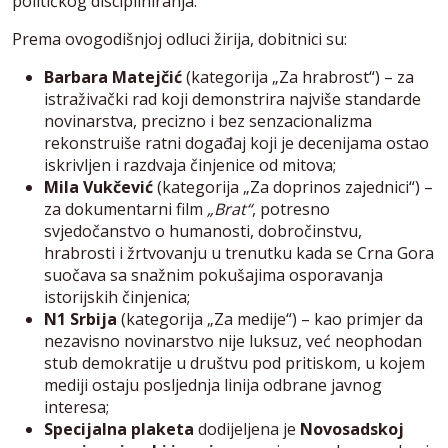
političkog discipliniranja.
Prema ovogodišnjoj odluci žirija, dobitnici su:
Barbara Matejčić
(kategorija „Za hrabrost“) – za
istraživački rad koji demonstrira najviše standarde
novinarstva, precizno i bez senzacionalizma
rekonstruiše ratni događaj koji je decenijama ostao
iskrivljen i razdvaja činjenice od mitova;
Mila Vukčević
(kategorija „Za doprinos zajednici“) –
za dokumentarni film
„Brat“
, potresno
svjedočanstvo o humanosti, dobročinstvu,
hrabrosti i žrtvovanju u trenutku kada se Crna Gora
suočava sa snažnim pokušajima osporavanja
istorijskih činjenica;
N1 Srbija
(kategorija „Za medije“) – kao primjer da
nezavisno novinarstvo nije luksuz, već neophodan
stub demokratije u društvu pod pritiskom, u kojem
mediji ostaju posljednja linija odbrane javnog
interesa;
Specijalna plaketa
dodijeljena je
Novosadskoj