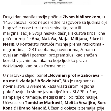
Drugi dan manifestacije počinje
Živom bibliotekom
, u
14.30 časova, kroz neposredne razgovore sa ljudima čije
biografije nose teret diskriminacije, rata ili
marginalizacije. Svoja nesvakidašnja iskustva kroz lične
priče prenijeće
Ana, Nataša, Maja, Milijana, Fikret i
Nesib
. U kontekstu rastuće mržnje prema različitima –
migrantima, LGBT osobama, novinarima, ženama… –
ovaj zanimljivi i potresni program služi kao snažan
korektiv javnim politikama koje ljudska prava
doživljavaju kao puku formalnost.
U nastavku slijedi panel
„Novinari protiv zaborava –
na meti vladajućih šovinista“
, što je razgovor o
novinarstvu u vremenu kada vlasti širom regiona
pokušavaju da slome javnu riječ kroz SLAPP tužbe,
kampanje difamacije, medijski linč i političko nasilje.
Učesnici su
Tomislav Marković, Melita Vrsaljko, Boro
Kontić i Brano Mandić.
Učesnici dolaze iz zemalja gdje