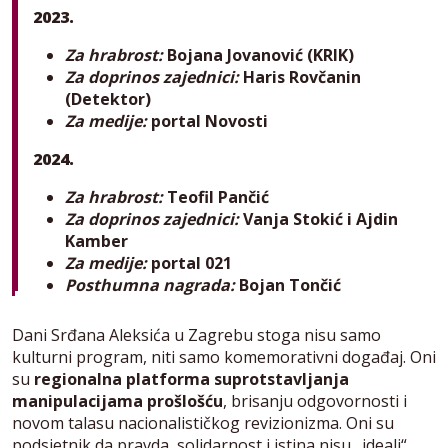
2023.
Za hrabrost:
Bojana Jovanović (KRIK)
Za doprinos zajednici:
Haris Rovčanin
(Detektor)
Za medije:
portal Novosti
2024.
Za hrabrost:
Teofil Pančić
Za doprinos zajednici:
Vanja Stokić i Ajdin
Kamber
Za medije:
portal 021
Posthumna nagrada:
Bojan Tončić
Dani Srđana Aleksića u Zagrebu stoga nisu samo
kulturni program, niti samo komemorativni događaj. Oni
su
regionalna platforma suprotstavljanja
manipulacijama prošlošću
, brisanju odgovornosti i
novom talasu nacionalističkog revizionizma. Oni su
podsjetnik da pravda, solidarnost i istina nisu „ideali“,