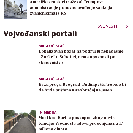
Američki senatori traže od Trumpove
administracije ponovno uvođenje sankcija
zvaničnicima iz RS
SVE VESTI
Vojvođanski portali
MAGLOČISTAČ
Lokalizovan požar na području nekadašnje
„Zorke“ u Subotici, nema opasnosti po
stanovništvo
MAGLOČISTAČ
Brza pruga Beograd–Budimpešta trebalo bi
da bude puštena u saobraćaj na jesen
IN MEDIJA
Most kod Barice poskupeo zbog novih
temelja: Vrednost radova procenjena na 17
miliona dinara