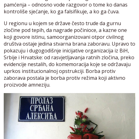
pamćenja – odnosno vode razgovor o tome ko danas
kontroliše sjećanje, ko ga falsifikuje, a ko ga čuva.
U regionu u kojem se države često trude da gurnu
zločine pod tepih, da nagrade počinioce, a kazne one
koji govore istinu, samoorganizovani otpor civilnog
društva ostaje jedina stvarna brana zaboravu. Upravo to
pokazuju i dugogodišnje inicijative organizacija iz BiH,
Srbije i Hrvatske: od rasvjetljavanja ratnih zločina, preko
evidencije nestalih, do komemoracija koje se održavaju
uprkos institucionalnoj opstrukciji. Borba protiv
zaborava postala je borba protiv režima koji aktivno
proizvode amneziju.