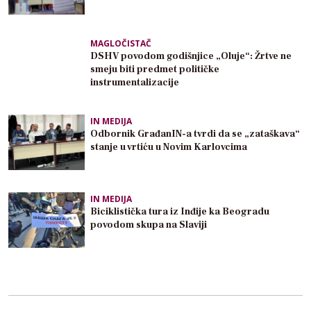
MAGLOČISTAČ
DSHV povodom godišnjice „Oluje“: Žrtve ne
smeju biti predmet političke
instrumentalizacije
IN MEDIJA
Odbornik GrađanIN-a tvrdi da se „zataškava“
stanje u vrtiću u Novim Karlovcima
IN MEDIJA
Biciklistička tura iz Inđije ka Beogradu
povodom skupa na Slaviji