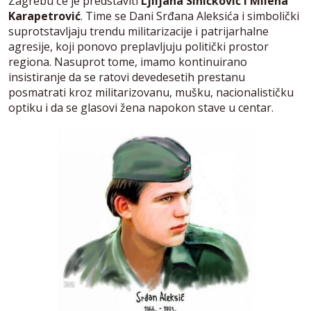
Zagrebu će je predstaviti
Ljiljana Siničković i Milena
Karapetrović
. Time se Dani Srđana Aleksića i simbolički
suprotstavljaju trendu militarizacije i patrijarhalne
agresije, koji ponovo preplavljuju politički prostor
regiona. Nasuprot tome, imamo kontinuirano
insistiranje da se ratovi devedesetih prestanu
posmatrati kroz militarizovanu, mušku, nacionalističku
optiku i da se glasovi žena napokon stave u centar.