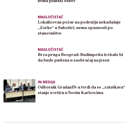
nema planski osnov
MAGLOČISTAČ
Lokalizovan požar na području nekadašnje
„Zorke“ u Subotici, nema opasnosti po
stanovništvo
MAGLOČISTAČ
Brza pruga Beograd–Budimpešta trebalo bi
da bude puštena u saobraćaj na jesen
IN MEDIJA
Odbornik GrađanIN-a tvrdi da se „zataškava“
stanje u vrtiću u Novim Karlovcima