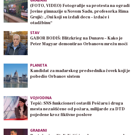
GRAĐANI
(FOTO, VIDEO) Fotografije sa protesta na ogradi
Jovine gimnazije u Novom Sadu, profesorka Rima
Grujić: „Oni koji su izdali decu – izdaće i
otadžbinu“
STAV
GABOR BODIŠ: Blitzkrieg na Dunavu – Kako je
Peter Magyar demontirao Orbanovu mrežu moći
PLANETA
Kandidat za mađarskog predsednika čovek koji je
pobedio Orbanov sistem
VOJVODINA
Tepić: SNS funkcioneri ostavili Peščaru i druga
mesta nezaštićene od požara, milijarde za DTD
pojedene kroz fiktivne poslove
GRAĐANI