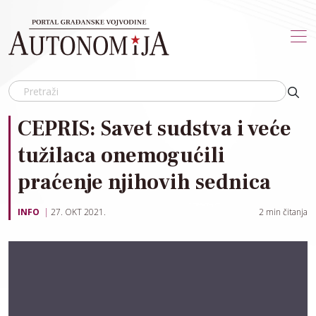
Skip to main content
CEPRIS: Savet sudstva i veće
tužilaca onemogućili
praćenje njihovih sednica
INFO
27. OKT 2021.
2
min čitanja