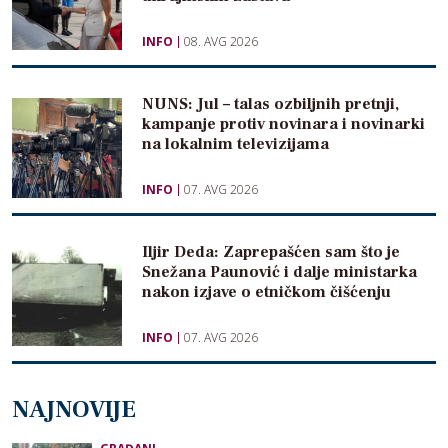
INFO
08. AVG 2026
NUNS: Jul – talas ozbiljnih pretnji,
kampanje protiv novinara i novinarki
na lokalnim televizijama
INFO
07. AVG 2026
Iljir Deda: Zaprepašćen sam što je
Snežana Paunović i dalje ministarka
nakon izjave o etničkom čišćenju
INFO
07. AVG 2026
NAJNOVIJE