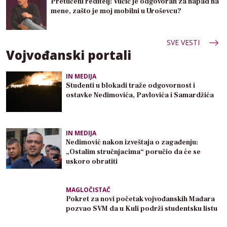
Pretučeni reditelj: Vučić je odgovoran za napad na
mene, zašto je moj mobilni u Uroševcu?
SVE VESTI
Vojvođanski portali
IN MEDIJA
Studenti u blokadi traže odgovornost i
ostavke Nedimovića, Pavlovića i Samardžića
IN MEDIJA
Nedimović nakon izveštaja o zagađenju:
„Ostalim stručnjacima“ poručio da će se
uskoro obratiti
MAGLOČISTAČ
Pokret za novi početak vojvođanskih Mađara
pozvao SVM da u Kuli podrži studentsku listu