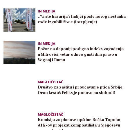
IN MEDIJA
„‘Vi ste havarija’: Inđijci posle novog nestanka
vode izgubili živce (i strpljenje)
IN MEDIJA
Požar na deponiji podigao indeks zagađenja
u Mitrovici, vetar odneo gusti dim pravo u
Voganj i Rumu
MAGLOČISTAČ
Društvo za zaštitu i proučavanje ptica Srbije:
Orao krstaš Feliks je ponovo na slobodi!
MAGLOČISTAČ
Komisija za planove opštine Bačka Topola:
AIK-ov projekat kompostilišta u Njegoševu