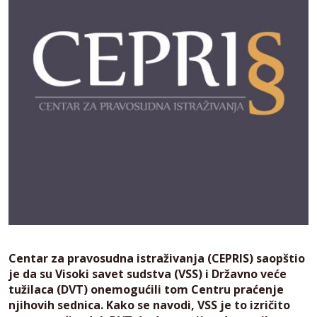
Centar za pravosudna istraživanja (CEPRIS) saopštio
je da su Visoki savet sudstva (VSS) i Državno veće
tužilaca (DVT) onemogućili tom Centru praćenje
njihovih sednica. Kako se navodi, VSS je to izričito