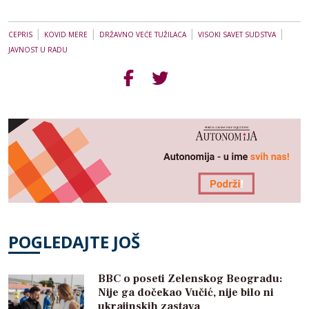
|
|
|
|
CEPRIS
KOVID MERE
DRŽAVNO VEĆE TUŽILACA
VISOKI SAVET SUDSTVA
JAVNOST U RADU
POGLEDAJTE JOŠ
BBC o poseti Zelenskog Beogradu:
Nije ga dočekao Vučić, nije bilo ni
ukrajinskih zastava