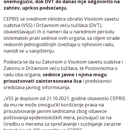
onemogućio, dok DVT do danas nije odgovorilo na
zahtev, uprkos podsećanju.
CEPRIS se sredinom oktobra obratio Visokom savetu
sudstva (VSS) i Državnom veću tužilaca (DVT),
obaveštavajući ih o nameri da u narednom periodu
sistematski prati sednice ovih organa, sa ciljem izrade
redovnih jednogodišnjih izveštaja o njihovom radu,
navodi se u saopštenju.
Podseća se da su Zakonom o Visokom savetu sudstva i
Zakonu o Državnom veću tužilaca, te Poslovnicima o
radu oba organa,
sednice javne i njima mogu
prisustvovati zainteresovana lica
i predstavnici
sredstava javnog informisanja.
„VSS je dopisom od 21.10.2021. godine obavestio CEPRIS
da mu ne može omogućiti korišćenje prava na
prisustvovanje javnim sednicama zbog obaveze
poštovanja epidemioloških mera, pozivajući se na
Uredbu o merama za sprečavanje i suzbijanje zarazne