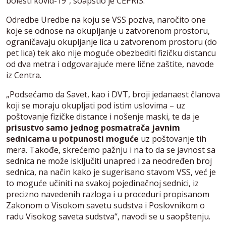
bolesti kovid-19“, soapštio je CEPRIS.
Odredbe Uredbe na koju se VSS poziva, naročito one
koje se odnose na okupljanje u zatvorenom prostoru,
ograničavaju okupljanje lica u zatvorenom prostoru (do
pet lica) tek ako nije moguće obezbediti fizičku distancu
od dva metra i odgovarajuće mere lične zaštite, navode
iz Centra.
„Podsećamo da Savet, kao i DVT, broji jedanaest članova
koji se moraju okupljati pod istim uslovima – uz
poštovanje fizičke distance i nošenje maski, te da je
prisustvo samo jednog posmatrača javnim
sednicama u potpunosti moguće
uz poštovanje tih
mera. Takođe, skrećemo pažnju i na to da se javnost sa
sednica ne može isključiti unapred i za neodređen broj
sednica, na način kako je sugerisano stavom VSS, već je
to moguće učiniti na svakoj pojedinačnoj sednici, iz
precizno navedenih razloga i u proceduri propisanom
Zakonom o Visokom savetu sudstva i Poslovnikom o
radu Visokog saveta sudstva“, navodi se u saopštenju.