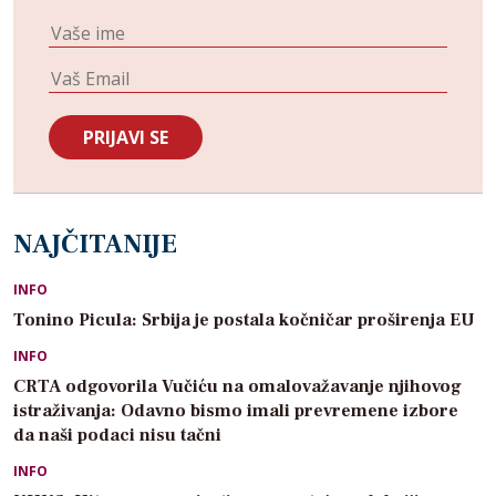
NAJČITANIJE
INFO
Tonino Picula: Srbija je postala kočničar proširenja EU
INFO
CRTA odgovorila Vučiću na omalovažavanje njihovog
istraživanja: Odavno bismo imali prevremene izbore
da naši podaci nisu tačni
INFO