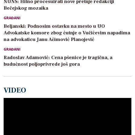
NUNS: Hitno procesuirati nove pretnje redakciji
Bečejskog mozaika
GRAĐANI
Beljanski: Podnosim ostavku na mesto u UO
Advokatske komore zbog ćutnje o Vučićevim napadima
na advokaticu Janu Aćimović Planojević
GRAĐANI
Radoslav Adamović: Cena pšenice je tragična, a
budućnost poljoprivrede još gora
VIDEO