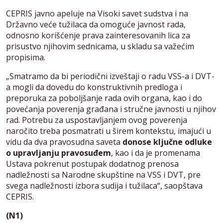
CEPRIS javno apeluje na Visoki savet sudstva i na
Državno veće tužilaca da omoguće javnost rada,
odnosno korišćenje prava zainteresovanih lica za
prisustvo njihovim sednicama, u skladu sa važećim
propisima.
„Smatramo da bi periodični izveštaji o radu VSS-a i DVT-
a mogli da dovedu do konstruktivnih predloga i
preporuka za poboljšanje rada ovih organa, kao i do
povećanja poverenja građana i stručne javnosti u njihov
rad. Potrebu za uspostavljanjem ovog poverenja
naročito treba posmatrati u širem kontekstu, imajući u
vidu da dva pravosudna saveta
donose ključne odluke
o upravljanju pravosuđem
, kao i da je promenama
Ustava pokrenut postupak dodatnog prenosa
nadležnosti sa Narodne skupštine na VSS i DVT, pre
svega nadležnosti izbora sudija i tužilaca“, saopštava
CEPRIS.
(N1)