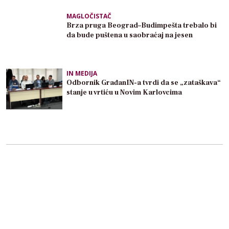
MAGLOČISTAČ
Brza pruga Beograd–Budimpešta trebalo bi
da bude puštena u saobraćaj na jesen
IN MEDIJA
Odbornik GrađanIN-a tvrdi da se „zataškava“
stanje u vrtiću u Novim Karlovcima