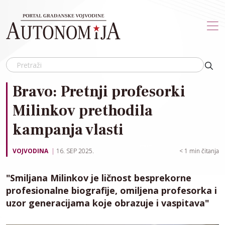
Skip to main content
Bravo: Pretnji profesorki
Milinkov prethodila
kampanja vlasti
VOJVODINA
16. SEP 2025.
< 1
min čitanja
"Smiljana Milinkov je ličnost besprekorne
profesionalne biografije, omiljena profesorka i
uzor generacijama koje obrazuje i vaspitava"