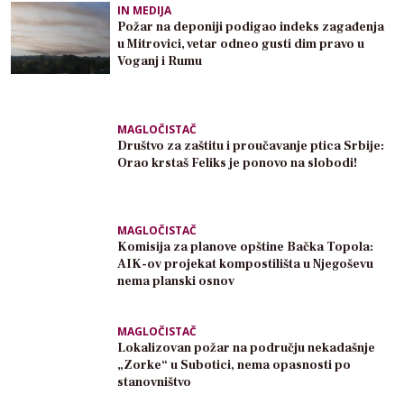
IN MEDIJA
Požar na deponiji podigao indeks zagađenja
u Mitrovici, vetar odneo gusti dim pravo u
Voganj i Rumu
MAGLOČISTAČ
Društvo za zaštitu i proučavanje ptica Srbije:
Orao krstaš Feliks je ponovo na slobodi!
MAGLOČISTAČ
Komisija za planove opštine Bačka Topola:
AIK-ov projekat kompostilišta u Njegoševu
nema planski osnov
MAGLOČISTAČ
Lokalizovan požar na području nekadašnje
„Zorke“ u Subotici, nema opasnosti po
stanovništvo