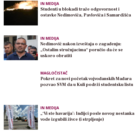
IN MEDIJA
Studenti u blokadi traže odgovornost i
ostavke Nedimovića, Pavlovića i Samardžića
IN MEDIJA
Nedimović nakon izveštaja o zagađenju:
„Ostalim stručnjacima“ poručio da će se
uskoro obratiti
MAGLOČISTAČ
Pokret za novi početak vojvođanskih Mađara
pozvao SVM da u Kuli podrži studentsku listu
IN MEDIJA
„‘Vi ste havarija’: Inđijci posle novog nestanka
vode izgubili živce (i strpljenje)