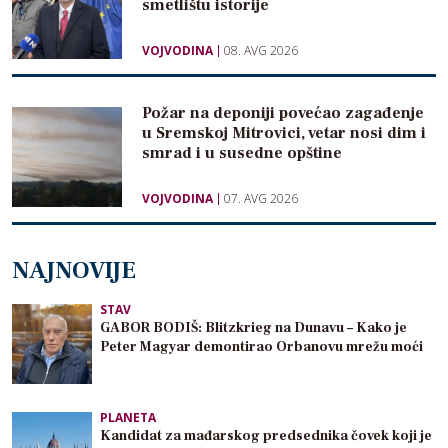
smetlištu istorije
VOJVODINA
08. AVG 2026
Požar na deponiji povećao zagađenje
u Sremskoj Mitrovici, vetar nosi dim i
smrad i u susedne opštine
VOJVODINA
07. AVG 2026
NAJNOVIJE
STAV
GABOR BODIŠ: Blitzkrieg na Dunavu – Kako je
Peter Magyar demontirao Orbanovu mrežu moći
PLANETA
Kandidat za mađarskog predsednika čovek koji je