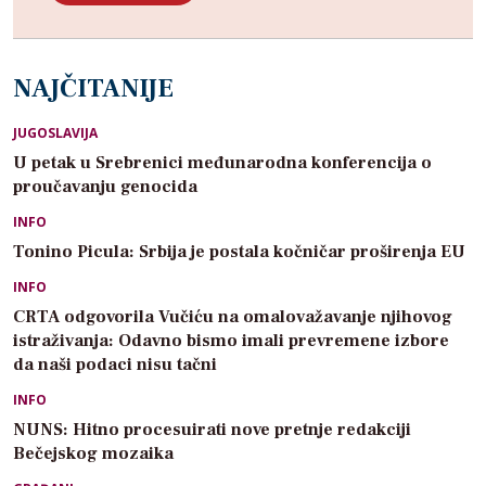
NAJČITANIJE
JUGOSLAVIJA
U petak u Srebrenici međunarodna konferencija o
proučavanju genocida
INFO
Tonino Picula: Srbija je postala kočničar proširenja EU
INFO
CRTA odgovorila Vučiću na omalovažavanje njihovog
istraživanja: Odavno bismo imali prevremene izbore
da naši podaci nisu tačni
INFO
NUNS: Hitno procesuirati nove pretnje redakciji
Bečejskog mozaika