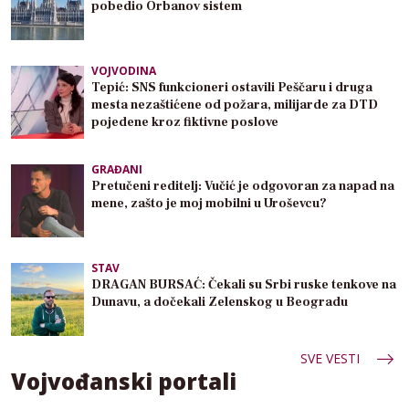
pobedio Orbanov sistem
VOJVODINA
Tepić: SNS funkcioneri ostavili Peščaru i druga
mesta nezaštićene od požara, milijarde za DTD
pojedene kroz fiktivne poslove
GRAĐANI
Pretučeni reditelj: Vučić je odgovoran za napad na
mene, zašto je moj mobilni u Uroševcu?
STAV
DRAGAN BURSAĆ: Čekali su Srbi ruske tenkove na
Dunavu, a dočekali Zelenskog u Beogradu
SVE VESTI
Vojvođanski portali