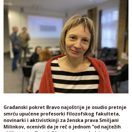
Građanski pokret Bravo najoštrije je osudio pretnje
smrću upućene profesorki Filozofskog fakulteta,
novinarki i aktivistkinji za ženska prava Smiljani
Milinkov, ocenivši da je reč o jednom “od najtežih