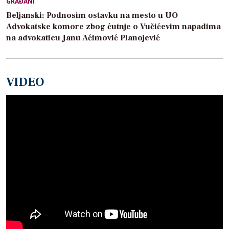
GRAĐANI
Beljanski: Podnosim ostavku na mesto u UO
Advokatske komore zbog ćutnje o Vučićevim napadima
na advokaticu Janu Aćimović Planojević
VIDEO