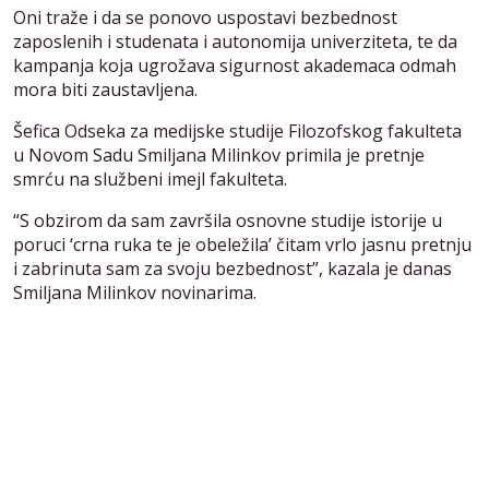
Oni traže i da se ponovo uspostavi bezbednost
zaposlenih i studenata i autonomija univerziteta, te da
kampanja koja ugrožava sigurnost akademaca odmah
mora biti zaustavljena.
Šefica Odseka za medijske studije Filozofskog fakulteta
u Novom Sadu Smiljana Milinkov primila je pretnje
smrću na službeni imejl fakulteta.
“S obzirom da sam završila osnovne studije istorije u
poruci ‘crna ruka te je obeležila’ čitam vrlo jasnu pretnju
i zabrinuta sam za svoju bezbednost”, kazala je danas
Smiljana Milinkov novinarima.