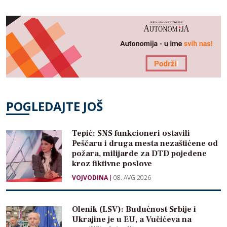
POGLEDAJTE JOŠ
Tepić: SNS funkcioneri ostavili
Peščaru i druga mesta nezaštićene od
požara, milijarde za DTD pojedene
kroz fiktivne poslove
VOJVODINA
08. AVG 2026
Olenik (LSV): Budućnost Srbije i
Ukrajine je u EU, a Vučićeva na