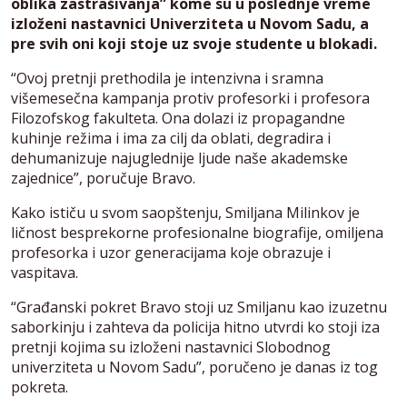
oblika zastrašivanja” kome su u poslednje vreme
izloženi nastavnici Univerziteta u Novom Sadu, a
pre svih oni koji stoje uz svoje studente u blokadi.
“Ovoj pretnji prethodila je intenzivna i sramna
višemesečna kampanja protiv profesorki i profesora
Filozofskog fakulteta. Ona dolazi iz propagandne
kuhinje režima i ima za cilj da oblati, degradira i
dehumanizuje najuglednije ljude naše akademske
zajednice”, poručuje Bravo.
Kako ističu u svom saopštenju, Smiljana Milinkov je
ličnost besprekorne profesionalne biografije, omiljena
profesorka i uzor generacijama koje obrazuje i
vaspitava.
“Građanski pokret Bravo stoji uz Smiljanu kao izuzetnu
saborkinju i zahteva da policija hitno utvrdi ko stoji iza
pretnji kojima su izloženi nastavnici Slobodnog
univerziteta u Novom Sadu”, poručeno je danas iz tog
pokreta.