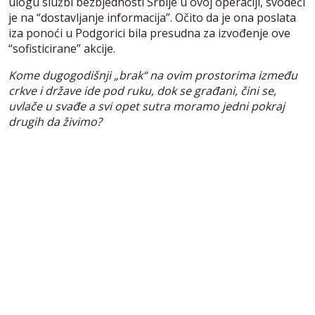
ulogu službi bezbjednosti Srbije u ovoj operaciji, svodeći
je na “dostavljanje informacija”. Očito da je ona poslata
iza ponoći u Podgorici bila presudna za izvođenje ove
“sofisticirane” akcije.
Kome dugogodišnji „brak“ na ovim prostorima između
crkve i države ide pod ruku, dok se građani, čini se,
uvlače u svađe a svi opet sutra moramo jedni pokraj
drugih da živimo?