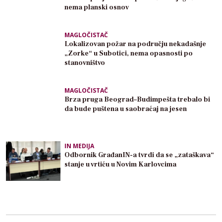
nema planski osnov
MAGLOČISTAČ
Lokalizovan požar na području nekadašnje
„Zorke“ u Subotici, nema opasnosti po
stanovništvo
MAGLOČISTAČ
Brza pruga Beograd–Budimpešta trebalo bi
da bude puštena u saobraćaj na jesen
IN MEDIJA
Odbornik GrađanIN-a tvrdi da se „zataškava“
stanje u vrtiću u Novim Karlovcima