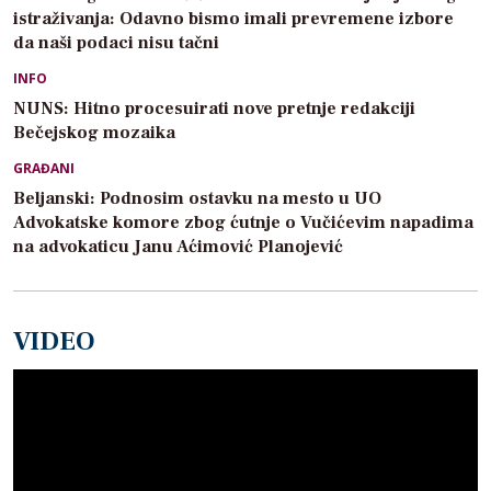
istraživanja: Odavno bismo imali prevremene izbore
da naši podaci nisu tačni
INFO
NUNS: Hitno procesuirati nove pretnje redakciji
Bečejskog mozaika
GRAĐANI
Beljanski: Podnosim ostavku na mesto u UO
Advokatske komore zbog ćutnje o Vučićevim napadima
na advokaticu Janu Aćimović Planojević
VIDEO