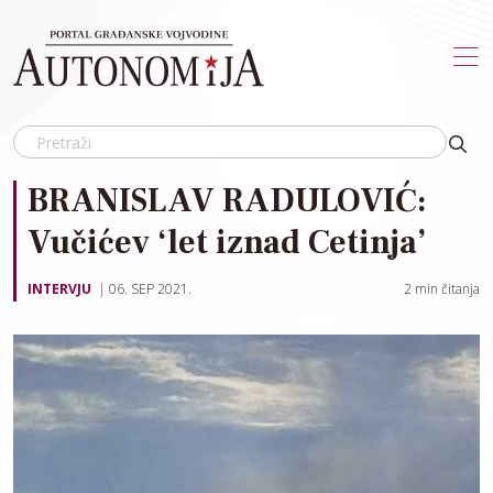
Skip to main content
BRANISLAV RADULOVIĆ:
Vučićev ‘let iznad Cetinja’
INTERVJU
06. SEP 2021.
2
min čitanja