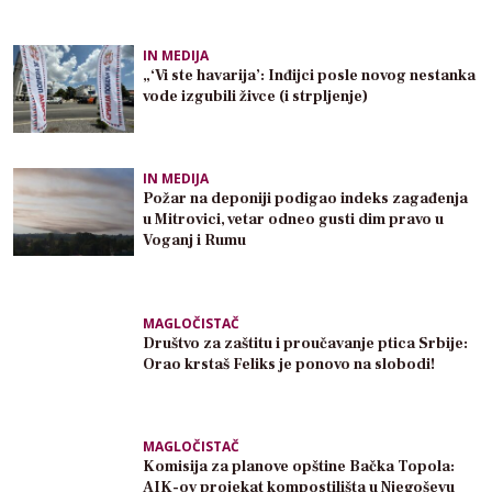
IN MEDIJA
„‘Vi ste havarija’: Inđijci posle novog nestanka
vode izgubili živce (i strpljenje)
IN MEDIJA
Požar na deponiji podigao indeks zagađenja
u Mitrovici, vetar odneo gusti dim pravo u
Voganj i Rumu
MAGLOČISTAČ
Društvo za zaštitu i proučavanje ptica Srbije:
Orao krstaš Feliks je ponovo na slobodi!
MAGLOČISTAČ
Komisija za planove opštine Bačka Topola:
AIK-ov projekat kompostilišta u Njegoševu