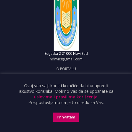
Sutjeska 2
21000 Novi Sad
ndnvns@gmail.com
O PORTALU
IMPRESUM
OBJAVI VEST
Ovaj veb sajt koristi kolačiće da bi unapredili
iskustvo korisnika. Molimo Vas da se upoznate sa
USLOVI KORIŠĆENJA
uslovima i pravilima korišćenja
.
Pretpostavljamo da je to u redu za Vas.
Prihvatam
Copyright ©2026 Nezavisno društvo novinara Vojvodine