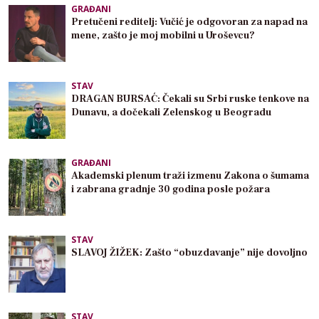
GRAĐANI
Pretučeni reditelj: Vučić je odgovoran za napad na
mene, zašto je moj mobilni u Uroševcu?
STAV
DRAGAN BURSAĆ: Čekali su Srbi ruske tenkove na
Dunavu, a dočekali Zelenskog u Beogradu
GRAĐANI
Akademski plenum traži izmenu Zakona o šumama
i zabrana gradnje 30 godina posle požara
STAV
SLAVOJ ŽIŽEK: Zašto “obuzdavanje” nije dovoljno
STAV