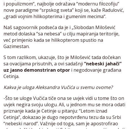
i populizmom“, najbolje odražava “modernu filozofiju”
nove paradigme “srpskog sveta” koji se, kaže Radulović,
„gradi vojnim hilikopterima i gumenim mecima“.
Naš sagovornik podseća da je i „Slobodan Milošević
metod dolaska “sa nebesa” u cilju mapiranja teritorije,
već primjenio kada se hilikopterom spustio na
Gazimestan.
S tom razlikom, ukazuje, što je Milošević tada dočekan
sa ovacijama prisutnih, a ovi sadašnji
“nebeski jahači”
uz jasno demonstriran otpor
i negodovanje građana
Cetinja.
Kakva je uloga Aleksandra Vučića u svemu ovome?
-Što se uloge Vučića tiče ona se uvjek vidi u tome što on
uvjek negira svoju ulogu. Ali, u jednom mu se mora odati
priznanje kada je Cetinje u pitanju: “Letom iznad
Cetinja”, dokazao je dugo nepotvrđenu tezu da su Srbi
“nebeski narod”. Važnije od toga, sam je apostrofirao