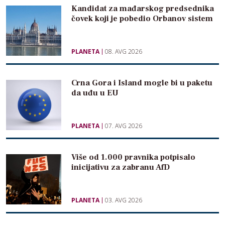
Kandidat za mađarskog predsednika
čovek koji je pobedio Orbanov sistem
PLANETA
08. AVG 2026
Crna Gora i Island mogle bi u paketu
da uđu u EU
PLANETA
07. AVG 2026
Više od 1.000 pravnika potpisalo
inicijativu za zabranu AfD
PLANETA
03. AVG 2026