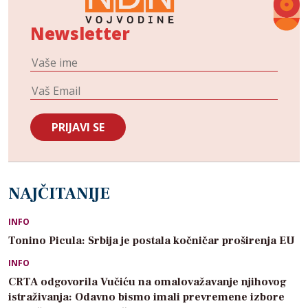
Newsletter
NAJČITANIJE
INFO
Tonino Picula: Srbija je postala kočničar proširenja EU
INFO
CRTA odgovorila Vučiću na omalovažavanje njihovog
istraživanja: Odavno bismo imali prevremene izbore