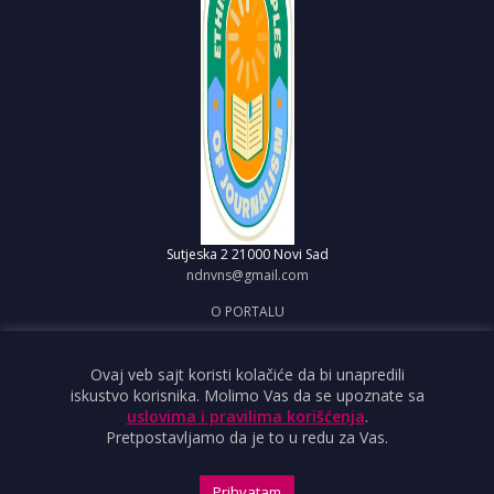
Sutjeska 2
21000 Novi Sad
ndnvns@gmail.com
O PORTALU
IMPRESUM
OBJAVI VEST
Ovaj veb sajt koristi kolačiće da bi unapredili
iskustvo korisnika. Molimo Vas da se upoznate sa
USLOVI KORIŠĆENJA
uslovima i pravilima korišćenja
.
Pretpostavljamo da je to u redu za Vas.
Prihvatam