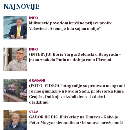
NAJNOVIJE
INFO
Milivojević povodom krivične prijave protiv
Vučevića: „Arena je bila sajam mafije“
INFO
(INTERVJU) Boris Varga: Zelenski u Beogradu –
jasan znak da Putin ne dobija rat u Ukrajini
GRAĐANI
(FOTO, VIDEO) Fotografije sa protesta na ogradi
Jovine gimnazije u Novom Sadu, profesorka Rima
Grujić: „Oni koji su izdali decu – izdaće i
otadžbinu“
STAV
GABOR BODIŠ: Blitzkrieg na Dunavu – Kako je
Peter Magyar demontirao Orbanovu mrežu moći