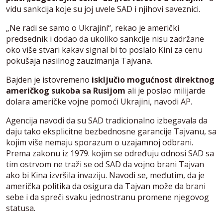
vidu sankcija koje su joj uvele SAD i njihovi saveznici.
„Ne radi se samo o Ukrajini“, rekao je američki
predsednik i dodao da ukoliko sankcije nisu zadržane
oko više stvari kakav signal bi to poslalo Kini za cenu
pokušaja nasilnog zauzimanja Tajvana.
Bajden je istovremeno
isključio mogućnost direktnog
američkog sukoba sa Rusijom
ali je poslao milijarde
dolara američke vojne pomoći Ukrajini, navodi AP.
Agencija navodi da su SAD tradicionalno izbegavala da
daju tako eksplicitne bezbednosne garancije Tajvanu, sa
kojim više nemaju sporazum o uzajamnoj odbrani.
Prema zakonu iz 1979. kojim se određuju odnosi SAD sa
tim ostrvom ne traži se od SAD da vojno brani Tajvan
ako bi Kina izvršila invaziju. Navodi se, međutim, da je
američka politika da osigura da Tajvan može da brani
sebe i da spreči svaku jednostranu promene njegovog
statusa.