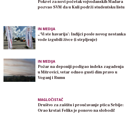
Pokret za novi početak vojvođanskih Mađara
pozvao SVM da u Kuli podrži studentsku listu
IN MEDIJA
„‘Vi ste havarija’: Inđijci posle novog nestanka
vode izgubili živce (i strpljenje)
IN MEDIJA
Požar na deponiji podigao indeks zagađenja
u Mitrovici, vetar odneo gusti dim pravo u
Voganj i Rumu
MAGLOČISTAČ
Društvo za zaštitu i proučavanje ptica Srbije:
Orao krstaš Feliks je ponovo na slobodi!