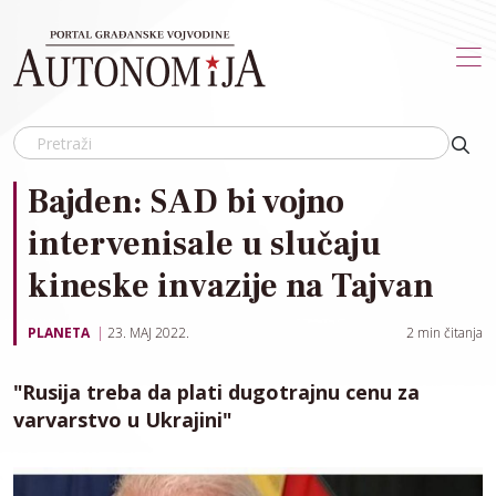
Skip to main content
Bajden: SAD bi vojno
intervenisale u slučaju
kineske invazije na Tajvan
PLANETA
23. MAJ 2022.
2
min čitanja
"Rusija treba da plati dugotrajnu cenu za
varvarstvo u Ukrajini"