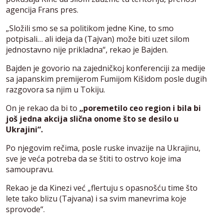
agencija Frans pres.
„Složili smo se sa politikom jedne Kine, to smo
potpisali… ali ideja da (Tajvan) može biti uzet silom
jednostavno nije prikladna“, rekao je Bajden.
Bajden je govorio na zajedničkoj konferenciji za medije
sa japanskim premijerom Fumijom Kišidom posle dugih
razgovora sa njim u Tokiju.
On je rekao da bi to
„poremetilo ceo region i bila bi
još jedna akcija slična onome što se desilo u
Ukrajini“.
Po njegovim rečima, posle ruske invazije na Ukrajinu,
sve je veća potreba da se štiti to ostrvo koje ima
samoupravu.
Rekao je da Kinezi već „flertuju s opasnošću time što
lete tako blizu (Tajvana) i sa svim manevrima koje
sprovode“.