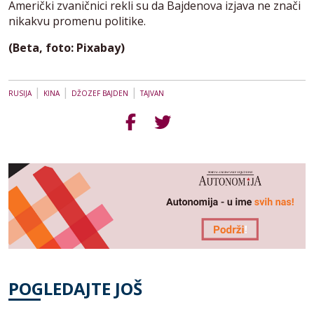
Američki zvaničnici rekli su da Bajdenova izjava ne znači
nikakvu promenu politike.
(Beta, foto: Pixabay)
|
|
|
RUSIJA
KINA
DŽOZEF BAJDEN
TAJVAN
POGLEDAJTE JOŠ