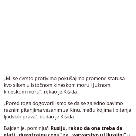
„Mi se čvrsto protivimo pokušajima promene statusa
kvo silom u Istočnom kineskom moru i Južnom
kineskom moru“, rekao je Kišida.
„Pored toga dogovorili smo se da se zajedno bavimo
raznim pitanjima vezanim za Kinu, među kojima i pitanja
ljudskih prava“, dodao je Kišida.
Bajden je, pominjući
Rusiju, rekao da ona treba da
plati „dugotrajnu cenu“ za „varvarstvo u Ukrajini“
u