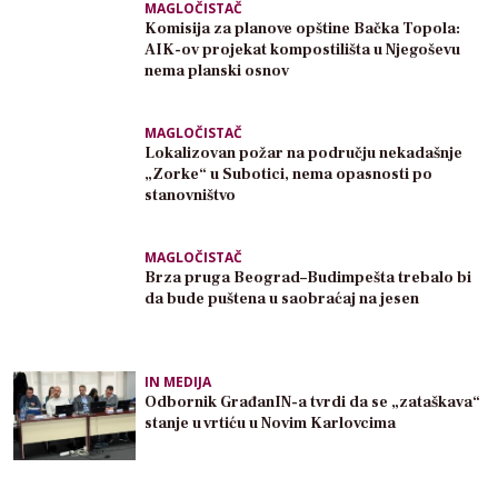
MAGLOČISTAČ
Komisija za planove opštine Bačka Topola:
AIK-ov projekat kompostilišta u Njegoševu
nema planski osnov
MAGLOČISTAČ
Lokalizovan požar na području nekadašnje
„Zorke“ u Subotici, nema opasnosti po
stanovništvo
MAGLOČISTAČ
Brza pruga Beograd–Budimpešta trebalo bi
da bude puštena u saobraćaj na jesen
IN MEDIJA
Odbornik GrađanIN-a tvrdi da se „zataškava“
stanje u vrtiću u Novim Karlovcima