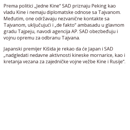
Prema politici „Jedne Kine“ SAD priznaju Peking kao
vladu Kine i nemaju diplomatske odnose sa Tajvanom.
Međutim, one održavaju nezvanične kontakte sa
Tajvanom, uključujući i „de fakto“ ambasadu u glavnom
gradu Tajpeju, navodi agencija AP. SAD obezbeđuju i
vojnu opremu za odbranu Tajvana.
Japanski premijer Kišida je rekao da će Japan i SAD
„nadgledati nedavne aktivnosti kineske mornarice, kao i
kretanja vezana za zajedničke vojne vežbe Kine i Rusije“.