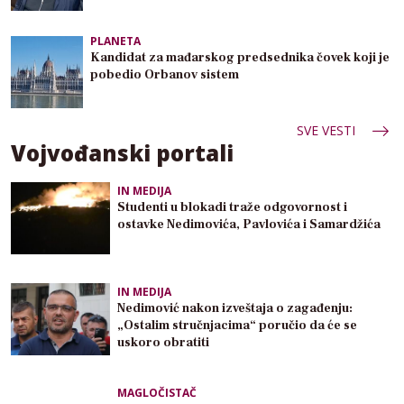
PLANETA
Kandidat za mađarskog predsednika čovek koji je
pobedio Orbanov sistem
SVE VESTI
Vojvođanski portali
IN MEDIJA
Studenti u blokadi traže odgovornost i
ostavke Nedimovića, Pavlovića i Samardžića
IN MEDIJA
Nedimović nakon izveštaja o zagađenju:
„Ostalim stručnjacima“ poručio da će se
uskoro obratiti
MAGLOČISTAČ