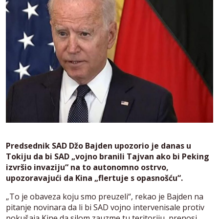
Predsednik SAD Džo Bajden upozorio je danas u
Tokiju da bi SAD „vojno branili Tajvan ako bi Peking
izvršio invaziju“ na to autonomno ostrvo,
upozoravajući da Kina „flertuje s opasnošću“.
„To je obaveza koju smo preuzeli“, rekao je Bajden na
pitanje novinara da li bi SAD vojno intervenisale protiv
pokušaja Kine da silom zauzme tu teritoriju, prenosi