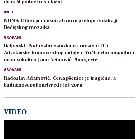
da naši podaci nisu tačni
INFO
NUNS: Hitno procesuirati nove pretnje redakciji
Bečejskog mozaika
GRAĐANI
Beljanski: Podnosim ostavku na mesto u UO
Advokatske komore zbog ćutnje o Vučićevim napadima
na advokaticu Janu Aćimović Planojević
GRAĐANI
Radoslav Adamović: Cena pšenice je tragična, a
budućnost poljoprivrede još gora
VIDEO